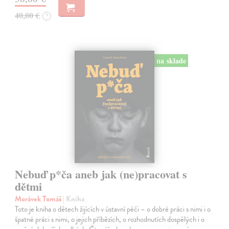
40,00 €
?
na sklade
Nebuď p*ča aneb jak (ne)pracovat s
dětmi
Morávek Tomáš
| Kniha
Toto je kniha o dětech žijících v ústavní péči – o dobré práci s nimi i o
špatné práci s nimi, o jejich příbězích, o rozhodnutích dospělých i o