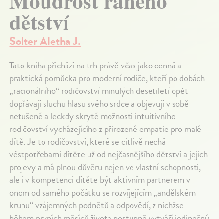
Moudrost raného
dětství
Solter Aletha J.
Tato kniha přichází na trh právě včas jako cenná a
praktická pomůcka pro moderní rodiče, kteří po dobách
„racionálního“ rodičovství minulých desetiletí opět
dopřávají sluchu hlasu svého srdce a objevují v sobě
netušené a leckdy skryté možnosti intuitivního
rodičovství vycházejícího z přirozené empatie pro malé
dítě. Je to rodičovství, které se citlivě nechá
véstpotřebami dítěte už od nejčasnějšího dětství a jejich
projevy a má plnou důvěru nejen ve vlastní schopnosti,
ale i v kompetenci dítěte být aktivním partnerem v
onom od samého počátku se rozvíjejícím „andělském
kruhu“ vzájemných podnětů a odpovědí, z nichžse
během prvních měsíců života postupně vytváří jedinečný