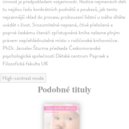
činnost je předpokladem vzájemnosti. Rodiče nejmenších dětí
tu najdou řadu konkrétních podnětů a poukazů, jak tento
nejcennější vklad do procesu probouzení lidství u svého dítěte
uvádět v život. Srozumitelně napsaná, čtivě přeložená a
poprvé českému čtenáři zpřístupněná kniha nalezne plným
právem nepřehlédnutelné místo v rodičovské knihovničce.
PhDr. Jaroslav Šturma předseda Českomoravské
psychologické společnosti Dětské centrum Paprsek a
Filozofická fakulta UK
High-contrast mode
Podobné tituly