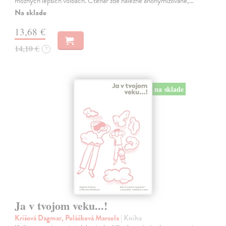
možných lepších volbách. Čtenář zde nalezne anonymizované,…
Na sklade
13,68 €
14,10 €
?
na sklade
Ja v tvojom veku...!
Krišová Dagmar, Poláčková Marcela
| Kniha