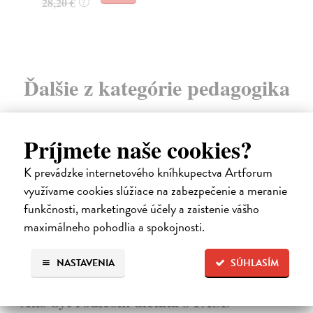
18,30 €
12
?
Ďalšie z kategórie pedagogika
Príjmete naše cookies?
na sklade
K prevádzke internetového kníhkupectva Artforum
využívame cookies slúžiace na zabezpečenie a meranie
funkčnosti, marketingové účely a zaistenie vášho
maximálneho pohodlia a spokojnosti.
NASTAVENIA
SÚHLASÍM
Ako byť rodičom dieťaťa s FASD