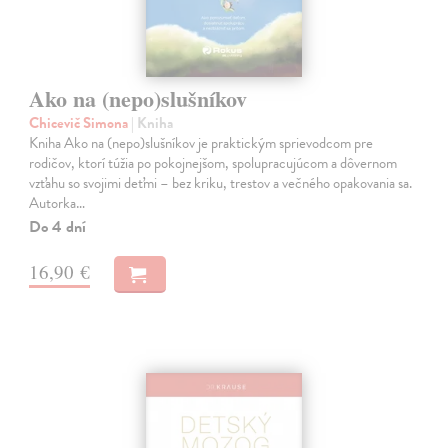
Ako na (nepo)slušníkov
Chicevič Simona
| Kniha
Kniha Ako na (nepo)slušníkov je praktickým sprievodcom pre
rodičov, ktorí túžia po pokojnejšom, spolupracujúcom a dôvernom
vzťahu so svojimi deťmi – bez kriku, trestov a večného opakovania sa.
Autorka…
Do 4 dní
16,90 €