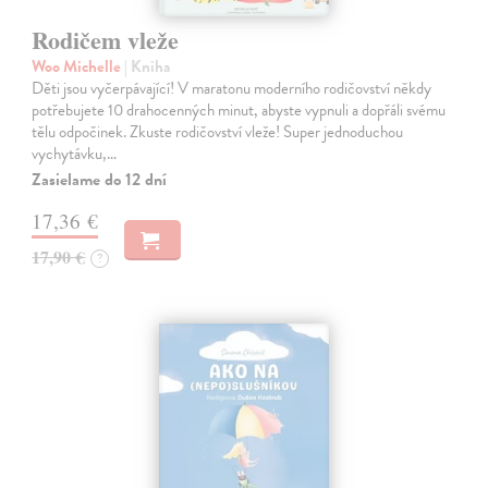
Rodičem vleže
Woo Michelle
| Kniha
Děti jsou vyčerpávající! V maratonu moderního rodičovství někdy
potřebujete 10 drahocenných minut, abyste vypnuli a dopřáli svému
tělu odpočinek. Zkuste rodičovství vleže! Super jednoduchou
vychytávku,…
Zasielame do 12 dní
17,36 €
17,90 €
?