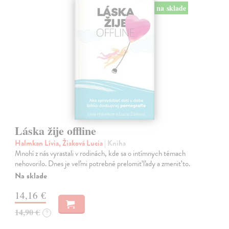
na sklade
Láska žije offline
Halmkan Lívia, Žiaková Lucia
| Kniha
Mnohí z nás vyrastali v rodinách, kde sa o intímnych témach
nehovorilo. Dnes je veľmi potrebné prelomiť ľady a zmeniť to.
Na sklade
14,16 €
14,90 €
?