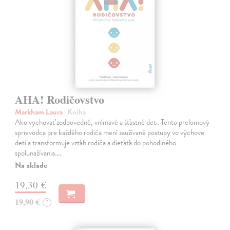
AHA! Rodičovstvo
Markham Laura
| Kniha
Ako vychovať zodpovedné, vnímavé a šťastné deti. Tento prelomový
sprievodca pre každého rodiča mení zaužívané postupy vo výchove
detí a transformuje vzťah rodiča a dieťaťa do pohodlného
spolunažívania.…
Na sklade
19,30 €
19,90 €
?