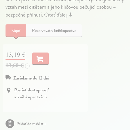
vztah mezi dítětem a jeho klíčovou pečující osobou –
bezpečné přilnutí.
Čítať ďalej
↓
Kúpiť
Rezervovať v kníhkupectve
13,19 €
13,60 €
?
Zasielame do 12 dní
Pozrieť dostupnosť
v kníhkupectvách
Pridať do wishlistu