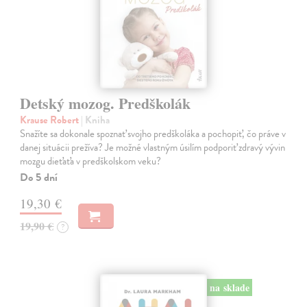
Detský mozog. Predškolák
Krause Robert
| Kniha
Snažíte sa dokonale spoznať svojho predškoláka a pochopiť, čo práve v
danej situácii prežíva? Je možné vlastným úsilím podporiť zdravý vývin
mozgu dieťaťa v predškolskom veku?
Do 5 dní
19,30 €
19,90 €
?
na sklade