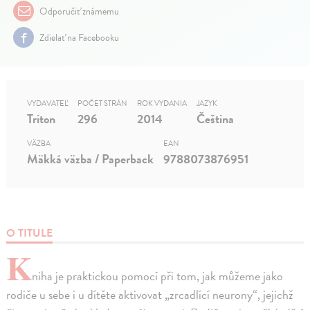
Odporučiť známemu
Zdielať na Facebooku
VYDAVATEĽ
POČET STRÁN
ROK VYDANIA
JAZYK
Triton
296
2014
Čeština
VÄZBA
EAN
Mäkká väzba / Paperback
9788073876951
O TITULE
K
niha je praktickou pomocí při tom, jak můžeme jako
rodiče u sebe i u dítěte aktivovat „zrcadlící neurony“, jejichž