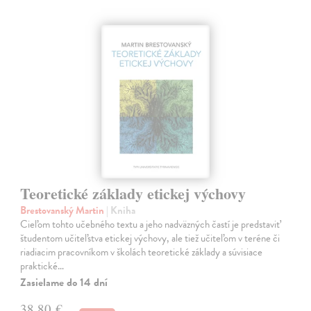
Teoretické základy etickej výchovy
Brestovanský Martin
| Kniha
Cieľom tohto učebného textu a jeho nadväzných častí je predstaviť
študentom učiteľstva etickej výchovy, ale tiež učiteľom v teréne či
riadiacim pracovníkom v školách teoretické základy a súvisiace
praktické…
Zasielame do 14 dní
38,80 €