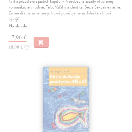
Kniha pozostáva z piatich kapitol – Všeobecné zásady otvorenej
komunikácie v rodine, Telo, Vzťahy a identita, Sex a Sexuálne násilie.
Zamerali sme sa na témy, ktoré považujeme za dôležité a ktoré
bývajú…
Na sklade
17,96 €
18,90 €
?