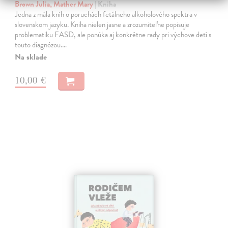
Brown Julia, Mather Mary
| Kniha
Jedna z mála kníh o poruchách fetálneho alkoholového spektra v
slovenskom jazyku. Kniha nielen jasne a zrozumiteľne popisuje
problematiku FASD, ale ponúka aj konkrétne rady pri výchove detí s
touto diagnózou.…
Na sklade
10,00 €