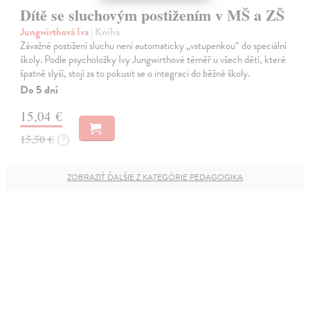
Dítě se sluchovým postižením v MŠ a ZŠ
Jungwirthová Iva
| Kniha
Závažné postižení sluchu není automaticky „vstupenkou“ do speciální
školy. Podle psycholožky Ivy Jungwirthové téměř u všech dětí, které
špatně slyší, stojí za to pokusit se o integraci do běžné školy.
Do 5 dní
15,04 €
15,50 €
?
ZOBRAZIŤ ĎALŠIE Z KATEGÓRIE PEDAGOGIKA