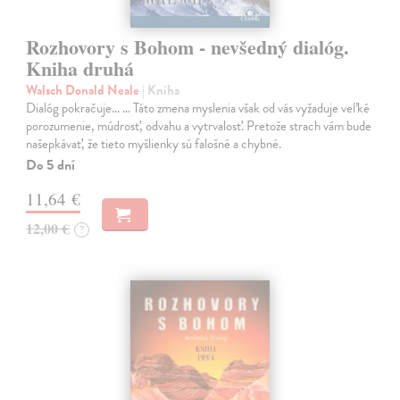
Rozhovory s Bohom - nevšedný dialóg.
Kniha druhá
Walsch Donald Neale
| Kniha
Dialóg pokračuje... ... Táto zmena myslenia však od vás vyžaduje veľké
porozumenie, múdrosť, odvahu a vytrvalosť. Pretože strach vám bude
našepkávať, že tieto myšlienky sú falošné a chybné.
Do 5 dní
11,64 €
12,00 €
?