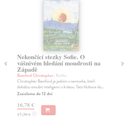
Nekončící stezky Sofie. O
E
vášnivém hledání moudrosti na
so
Západě
St
Prv
Bamford Christopher
| Kniha
zah
Christopher Bamford je jedním z nemnoha, kteří
dokážou snoubit inteligenci s krásou. Tato hluboce du...
Do
dní
Zasielame do 12 dní
gar
16,78 €
11
17,30 €
?
12