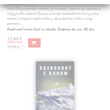
Tolle Eckhart
| Kniha
Kniha Sila prítomného okamihu je fenomén, o ktorom sa rozpráva už
od jej prvého vydania. Dnes je svetovým bestsellerom, hoci ju autor
nepísal s úmyslom nadchnúť davy, ale podeliť sa s ľuďmi o svoje
poznanie.…
Dodávateľ nemá titul na sklade. Dodanie do cca. 30 dní.
12,60 €
12,99 €
?