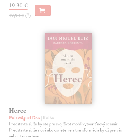
19,30 €
19,90 €
?
Herec
Ruiz Miguel Don
| Kniha
Predstavte si, že by ste pre svoj život mohli vytvoriť nový scenár.
Predstavte si, že slová ako osvietenie a transformácia by už pre vás
neboli tajomstvom.