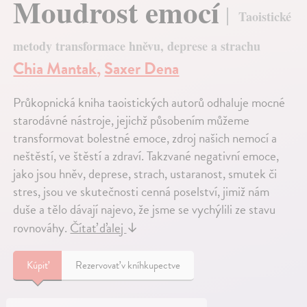
Moudrost emocí
Taoistické
metody transformace hněvu, deprese a strachu
Chia Mantak
,
Saxer Dena
Průkopnická kniha taoistických autorů odhaluje mocné
starodávné nástroje, jejichž působením můžeme
transformovat bolestné emoce, zdroj našich nemocí a
neštěstí, ve štěstí a zdraví. Takzvané negativní emoce,
jako jsou hněv, deprese, strach, ustaranost, smutek či
stres, jsou ve skutečnosti cenná poselství, jimiž nám
duše a tělo dávají najevo, že jsme se vychýlili ze stavu
rovnováhy.
Čítať ďalej
↓
Kúpiť
Rezervovať v kníhkupectve