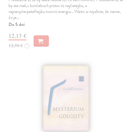
by ste mali,v končekoch prstov tú najčistejšiu, a
najnevyčerpateľnejšiu tvorivú energiu... Všetci si myslíme, že vieme,
čo je…
Do 5 dní
12,13 €
12,50 €
?