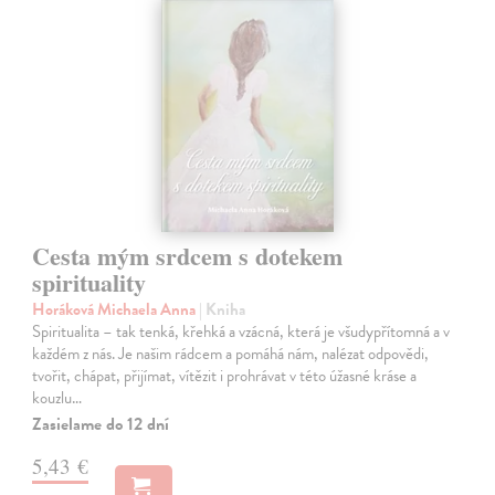
Cesta mým srdcem s dotekem
spirituality
Horáková Michaela Anna
| Kniha
Spiritualita – tak tenká, křehká a vzácná, která je všudypřítomná a v
každém z nás. Je našim rádcem a pomáhá nám, nalézat odpovědi,
tvořit, chápat, přijímat, vítězit i prohrávat v této úžasné kráse a
kouzlu…
Zasielame do 12 dní
5,43 €