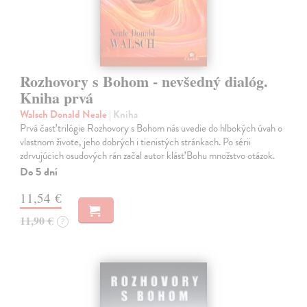
Rozhovory s Bohom - nevšedný dialóg.
Kniha prvá
Walsch Donald Neale
| Kniha
Prvá časť trilógie Rozhovory s Bohom nás uvedie do hlbokých úvah o
vlastnom živote, jeho dobrých i tienistých stránkach. Po sérii
zdrvujúcich osudových rán začal autor klásť Bohu množstvo otázok.
Do 5 dní
11,54 €
11,90 €
?