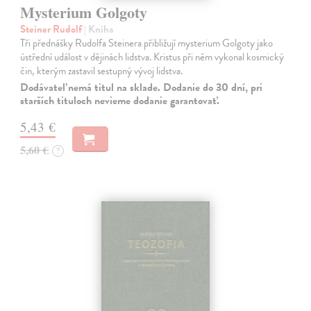
Mysterium Golgoty
Steiner Rudolf
| Kniha
Tři přednášky Rudolfa Steinera přibližují mysterium Golgoty jako
ústřední událost v dějinách lidstva. Kristus při něm vykonal kosmický
čin, kterým zastavil sestupný vývoj lidstva.
Dodávateľ nemá titul na sklade. Dodanie do 30 dní, pri
starších tituloch nevieme dodanie garantovať.
5,43 €
5,60 €
?