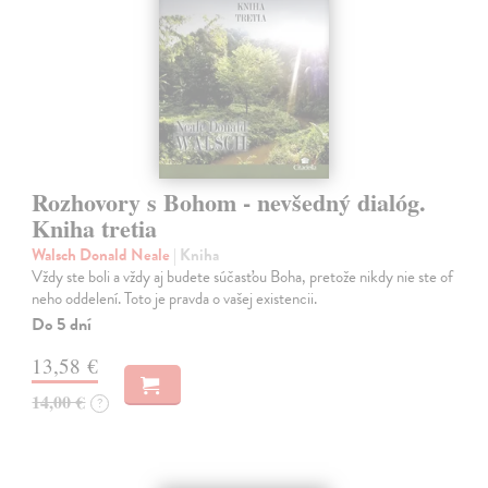
Rozhovory s Bohom - nevšedný dialóg.
Kniha tretia
Walsch Donald Neale
| Kniha
Vždy ste boli a vždy aj budete súčasťou Boha, pretože nikdy nie ste of
neho oddelení. Toto je pravda o vašej existencii.
Do 5 dní
13,58 €
14,00 €
?