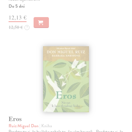
Do 5 dní
12,13 €
12,50 €
?
Eros
Ruiz Miguel Don
| Kniha
Predstavte si, že by láska nebola to, čo vám hovorili... Predstavte si, že