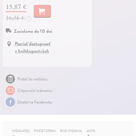
15,87 €
16,36 €
?
Zasielame do 10 dní
Pozrieť dostupnosť
v kníhkupectvách
Pridať do wishlistu
Odporučiť známemu
Zdielať na Facebooku
VYDAVATEĽ
POČET STRÁN
ROK VYDANIA
JAZYK