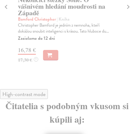
vášnivém hledání moudrosti na
G
Západě
Ab
V l
Bamford Christopher
| Kniha
jmé
Christopher Bamford je jedním z nemnoha, kteří
pře
dokážou snoubit inteligenci s krásou. Tato hluboce du...
Do
Zasielame do 12 dní
dní
gar
16,78 €
17,30 €
?
22
23
High-contrast mode
Čitatelia s podobným vkusom si
kúpili aj: