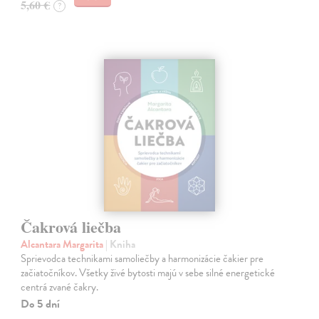
5,60 €
?
Čakrová liečba
Alcantara Margarita
| Kniha
Sprievodca technikami samoliečby a harmonizácie čakier pre
začiatočníkov. Všetky živé bytosti majú v sebe silné energetické
centrá zvané čakry.
Do 5 dní