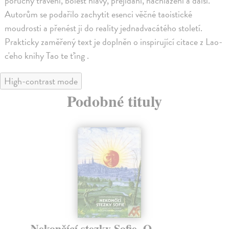
poruchy trávení, bolest hlavy, přejídání, nachlazení a další.
Autorům se podařilo zachytit esenci věčné taoistické
moudrosti a přenést ji do reality jednadvacátého století.
Prakticky zaměřený text je doplněn o inspirující citace z Lao-
c'eho knihy Tao te ťing .
High-contrast mode
Podobné tituly
Nekončící stezky Sofie. O
Ve