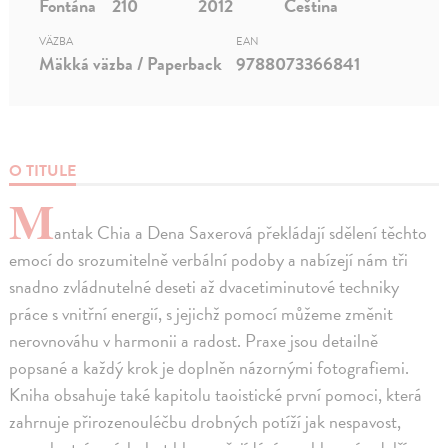
Fontána
210
2012
Čeština
VÄZBA
EAN
Mäkká väzba / Paperback
9788073366841
O TITULE
M
antak Chia a Dena Saxerová překládají sdělení těchto
emocí do srozumitelně verbální podoby a nabízejí nám tři
snadno zvládnutelné deseti až dvacetiminutové techniky
práce s vnitřní energií, s jejichž pomocí můžeme změnit
nerovnováhu v harmonii a radost. Praxe jsou detailně
popsané a každý krok je doplněn názornými fotografiemi.
Kniha obsahuje také kapitolu taoistické první pomoci, která
zahrnuje přirozenouléčbu drobných potíží jak nespavost,