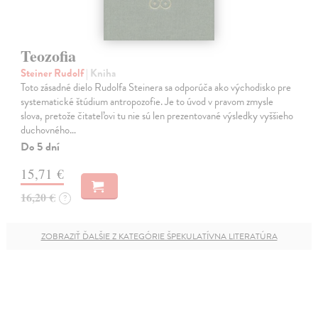
Teozofia
Steiner Rudolf
| Kniha
Toto zásadné dielo Rudolfa Steinera sa odporúča ako východisko pre
systematické štúdium antropozofie. Je to úvod v pravom zmysle
slova, pretože čitateľovi tu nie sú len prezentované výsledky vyššieho
duchovného…
Do 5 dní
15,71 €
16,20 €
?
ZOBRAZIŤ ĎALŠIE Z KATEGÓRIE ŠPEKULATÍVNA LITERATÚRA