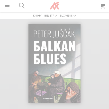
KNIHY
-
BELETRIA
-
SLOVENSKÁ