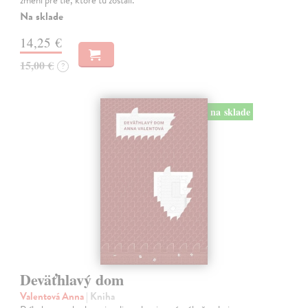
zmení pre tie, ktoré tu zostali.
Na sklade
14,25 €
15,00 €
?
na sklade
Deväťhlavý dom
Valentová Anna
| Kniha