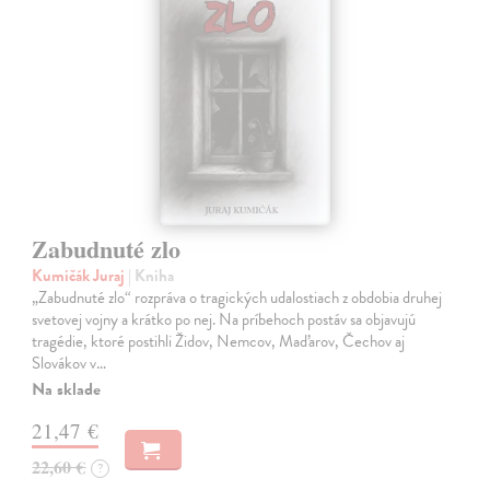
Zabudnuté zlo
Kumičák Juraj
| Kniha
„Zabudnuté zlo“ rozpráva o tragických udalostiach z obdobia druhej
svetovej vojny a krátko po nej. Na príbehoch postáv sa objavujú
tragédie, ktoré postihli Židov, Nemcov, Maďarov, Čechov aj
Slovákov v…
Na sklade
21,47 €
22,60 €
?