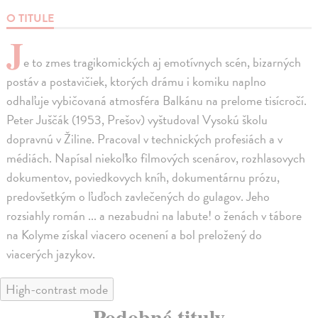
O TITULE
J
e to zmes tragikomických aj emotívnych scén, bizarných
postáv a postavičiek, ktorých drámu i komiku naplno
odhaľuje vybičovaná atmosféra Balkánu na prelome tisícročí.
Peter Juščák (1953, Prešov) vyštudoval Vysokú školu
dopravnú v Žiline. Pracoval v technických profesiách a v
médiách. Napísal niekoľko filmových scenárov, rozhlasovych
dokumentov, poviedkovych kníh, dokumentárnu prózu,
predovšetkým o ľuďoch zavlečených do gulagov. Jeho
rozsiahly román ... a nezabudni na labute! o ženách v tábore
na Kolyme získal viacero ocenení a bol preložený do
viacerých jazykov.
High-contrast mode
Podobné tituly