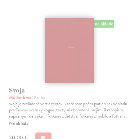
na sklade
Svoja
Müller Ema
| Kniha
svoja je zveľadená verzia textov, ktoré som počas piatich rokov písala
pre československý vogue. texty sú obohatené mojimi škrabopisne
napísanými denníkmi, fotkami z detstva, fotkami z mobilu a fotkami…
Na sklade
30,00 €