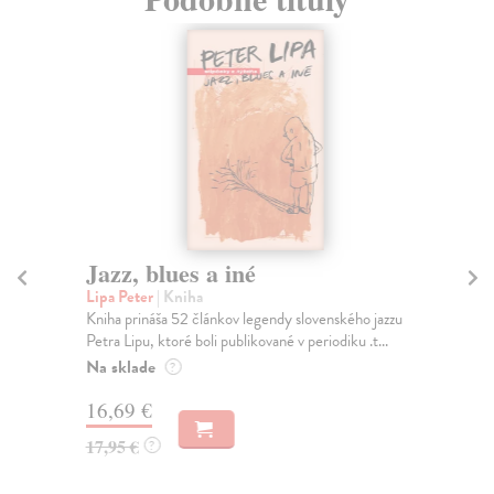
Jazz, blues a iné
A
v
Lipa Peter
| Kniha
Kniha prináša 52 článkov legendy slovenského jazzu
Kri
Petra Lipu, ktoré boli publikované v periodiku .t...
Nov
zab
Na sklade
?
Na
16,69 €
14
17,95 €
?
19