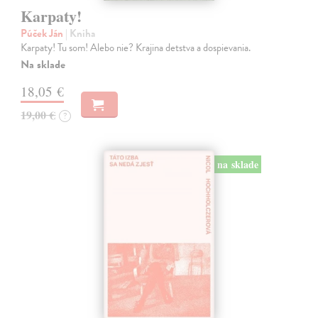
Karpaty!
Púček Ján
| Kniha
Karpaty! Tu som! Alebo nie? Krajina detstva a dospievania.
Na sklade
18,05 €
19,00 €
?
na sklade