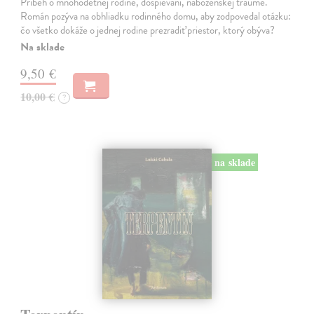
Príbeh o mnohodetnej rodine, dospievaní, náboženskej traume.
Román pozýva na obhliadku rodinného domu, aby zodpovedal otázku:
čo všetko dokáže o jednej rodine prezradiť priestor, ktorý obýva?
Na sklade
9,50 €
10,00 €
?
na sklade