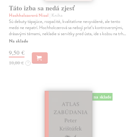
Táto izba sa nedá zjesť
Hochholczerová Nicol
| Kniha
Sú debuty tápajúce, rozpačité, kvalitatívne nevyvážené, ale tento
medzi ne nepatrí. Hochholczerová sa nebojí prísť s kontroverznými,
drásavými témami, nekladie si servítky pred ústa, ide s kožou na trh…
Na sklade
9,50 €
10,00 €
?
na sklade