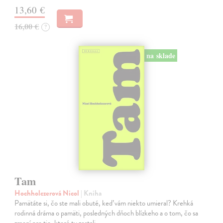
13,60 €
16,00 €
?
na sklade
Tam
Hochholczerová Nicol
| Kniha
Pamätáte si, čo ste mali obuté, keď vám niekto umieral? Krehká
rodinná dráma o pamäti, posledných dňoch blízkeho a o tom, čo sa