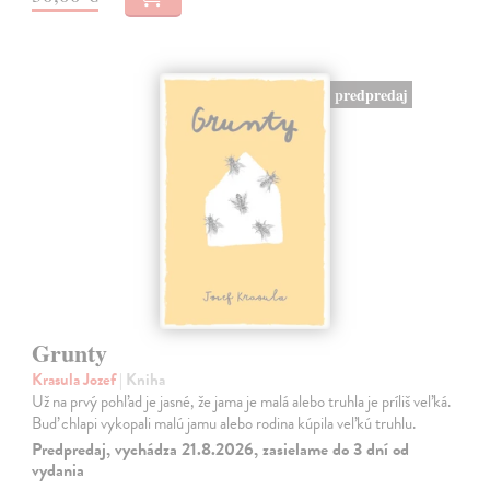
predpredaj
Grunty
Krasula Jozef
| Kniha
Už na prvý pohľad je jasné, že jama je malá alebo truhla je príliš veľká.
Buď chlapi vykopali malú jamu alebo rodina kúpila veľkú truhlu.
Predpredaj, vychádza 21.8.2026, zasielame do 3 dní od
vydania