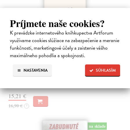
Príjmete naše cookies?
K prevádzke internetového kníhkupectva Artforum
využívame cookies slúžiace na zabezpečenie a meranie
funkčnosti, marketingové účely a zaistenie vášho
Kolotočárka
maximálneho pohodlia a spokojnosti.
Wernerová Jana
| Kniha
Tam, kde sa radosť zo slobodného pohybu a dobrodružstva prelína s
NASTAVENIA
SÚHLASÍM
pocitom vyčlenenia. Tam, kde rastie starý gaštan a okolo neho sa krúti
život dievčatka, ktoré od svojej starej mamy dostalo meno Zelinka.…
Na sklade
15,21 €
16,90 €
?
na sklade