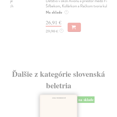
Detstvo v okolí Avionu a priestor medzi Firšnálom,
Ján
Šifbekom, Kollárkom a Račkom tvoria kulisu k rozp...
Živ
Na sklade
Do
?
26,91 €
9,
29,90 €
9,
?
Ďalšie z kategórie slovenská
beletria
na sklade