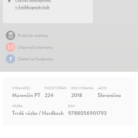
v kníhkupectvách
Pridať do wishlistu
Odporučiť známemu
Zdielať na Facebooku
VYDAVATEĽ
POČET STRÁN
ROK VYDANIA
JAZYK
Marenčin PT
224
2018
Slovenčina
VÄZBA
EAN
Tvrdá väzba / Hardback
9788056901793