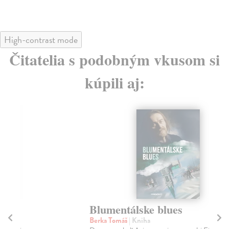
High-contrast mode
Čitatelia s podobným vkusom si
kúpili aj:
Blumentálske blues
B
Berka Tomáš
| Kniha
Ma