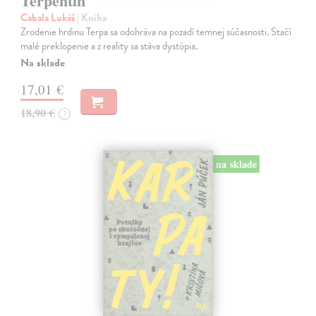
Terpentín
Cabala Lukáš
| Kniha
Zrodenie hrdinu Terpa sa odohráva na pozadí temnej súčasnosti. Stačí
malé preklopenie a z reality sa stáva dystópia.
Na sklade
17,01 €
18,90 €
?
na sklade