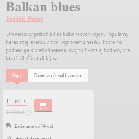
Balkan blues
Juščák Peter
Dramatický príbeh z čias balkánskych vojen. Populárny
herec stojí tvárou v tvár vojnovému násiliu, ktoré ho
podnecuje k prehodnoteniu svojho života aj hodnôt, pre
ktoré žil.
Čítať ďalej
↓
Kúpiť
Rezervovať v kníhkupectve
11,61 €
12,90 €
?
Zasielame do 14 dní
Pozrieť dostupnosť