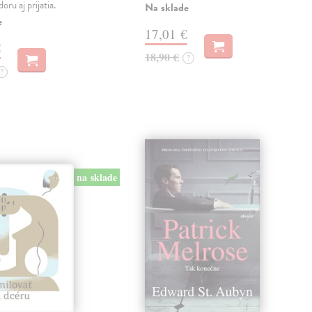
oru aj prijatia.
Na sklade
e
17,01 €
€
18,90 €
?
?
na sklade