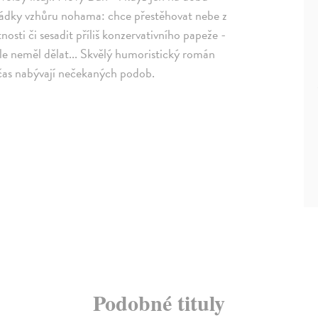
ořádky vzhůru nohama: chce přestěhovat nebe z
sti či sesadit příliš konzervativního papeže -
ale neměl dělat... Skvělý humoristický román
bčas nabývají nečekaných podob.
Podobné tituly