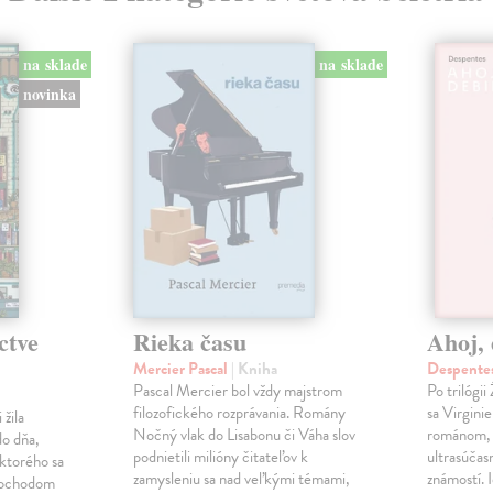
na sklade
na sklade
novinka
ctve
Rieka času
Ahoj, 
Mercier Pascal
| Kniha
Despentes
Pascal Mercier bol vždy majstrom
Po trilógi
filozofického rozprávania. Romány
sa Virgini
žila
Nočný vlak do Lisabonu či Váha slov
románom, 
do dňa,
podnietili milióny čitateľov k
ultrasúča
 ktorého sa
zamysleniu sa nad veľkými témami,
známostí. 
imochodom