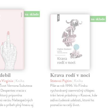
na sklade
na sklade
debil
Krava rodí v noci
 Virginie
| Kniha
Statovci Pajtim
| Kniha
i Život Vernona Subutexa
Píše sa rok 1996. Vo Fínsku
e Despentes vracia s
vychovávaný osemročný chlapec
ktorý pripomína
trávi letné prázdniny v Kosove, kde
snú verziu Nebezpečných
zažíva čudesné udalosti, ktoré ho
Ide o príbeh plný hnevu aj
poznačia na celý život.