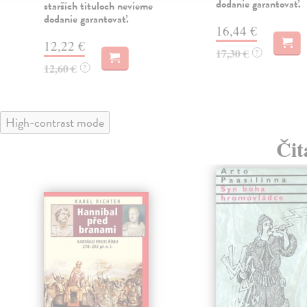
dodanie garantovať.
starších tituloch nevieme
dodanie garantovať.
16,44 €
12,22 €
17,30 €
?
12,60 €
?
High-contrast mode
Čit