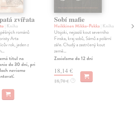
patá zvířata
Sobí mafie
M
rto
| Kniha
Heikkinen Mikko-Pekka
| Kniha
Sla
úspěšných románů
Utsjoki, nejzazší kout severního
Str
risty Arta
Finska, kraj sobů, Sámů a polární
míje
jícův rok, jeden z
záře. Chudý a zastrčený kout
stal
...
země...
sto..
emá titul na
Zasielame do 12 dní
Na 
nie do 30 dní, pri
uloch nevieme
18,14 €
11
antovať.
18,70 €
11,
?