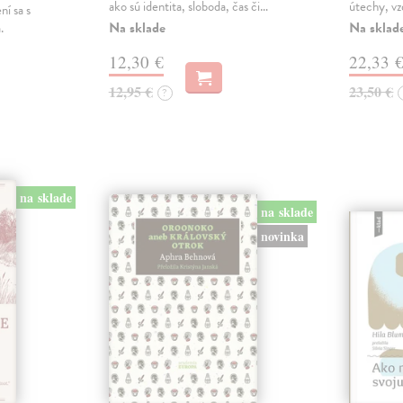
ako sú identita, sloboda, čas či…
útechy, vzd
ní sa s
Na sklade
Na sklad
.
12,30 €
22,33 
12,95 €
23,50 €
?
na sklade
na sklade
novinka