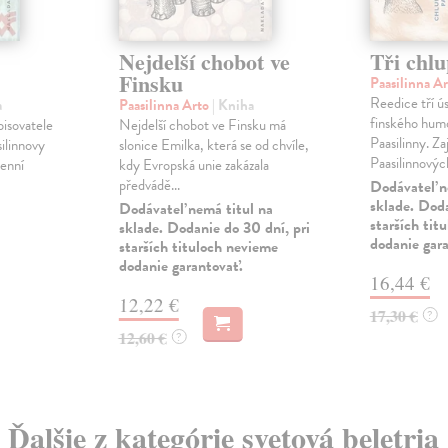
Nejdelší chobot ve
Tři chlu
Finsku
Paasilinna A
Reedice tří 
a
Paasilinna Arto
| Kniha
finského humo
isovatele
Nejdelší chobot ve Finsku má
Paasilinny. Za
silinnovy
slonice Emilka, která se od chvíle,
Paasilinnových
denní
kdy Evropská unie zakázala
předvádě...
Dodávateľ n
sklade. Doda
Dodávateľ nemá titul na
starších tit
sklade. Dodanie do 30 dní, pri
dodanie gar
starších tituloch nevieme
dodanie garantovať.
16,44 €
12,22 €
17,30 €
?
12,60 €
?
Ďalšie z kategórie svetová beletria