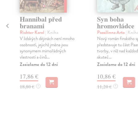
Hannibal před
Syn boha
branami
hromovládce
Richter Karel
| Kniha
Paasilinna Arto
| Knih
V lidských dějinách není mnoho
Nový román finského sp
osobností, jejichž jména jsou
představuje tu část Paa
synonymem mimořádných
tvorby, v níž nad každo
vlastností a činů...
skuteč...
Zasielame do 12 dní
Zasielame do 12 dní
17,86 €
10,86 €
18,80 €
11,20 €
?
?