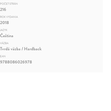
POČET STRÁN
216
ROK VYDANIA
2018
JAZYK
Čeština
VÄZBA
Tvrdá väzba / Hardback
EAN
9788086026978