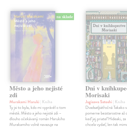
na sklade
Město a jeho nejisté
Dni v kníhkupe
zdi
Morisaki
Murakami Haruki
| Kniha
Jagisawa Satoshi
| Kniha
Ty jsi to byla, kdo mi vyprávěl o tom
Dvadsaťpäťročná Takako si 
městě. Město a jeho nejisté zdi –
pomerne bezstarostne až 
dlouho očekávaný román Harukiho
keď jej priateľ Hideaki, za
Murakamiho volně navazuje na
chcela vydať, len tak m