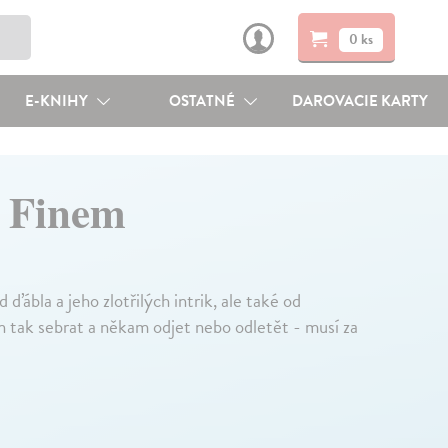
0 ks
E-KNIHY
OSTATNÉ
DAROVACIE KARTY
 Finem
ďábla a jeho zlotřilých intrik, ale také od
n tak sebrat a někam odjet nebo odletět - musí za