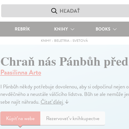
REBRÍK
KNIHY
BOOKS
KNIHY
-
BELETRIA
-
SVETOVÁ
Chraň nás Pánbůh před
Paasilinna Arto
I Pánbůh někdy potřebuje dovolenou, aby si odpočinul nejen od 
nevděčného a neustále válčícího lidstva. Bůh se ale nemůže je
sebe najít náhradu.
Čítať ďalej
↓
Kúpiť
na webe
Rezervovať v kníhkupectve