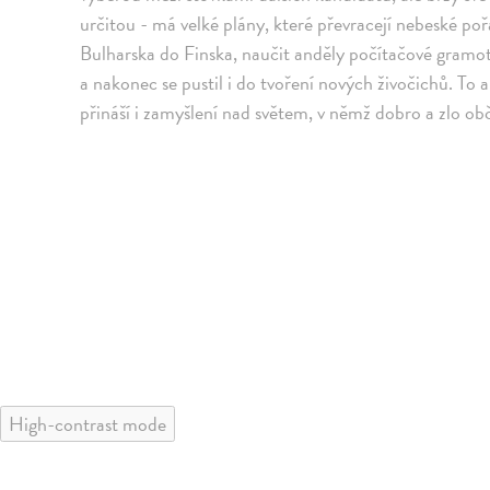
určitou - má velké plány, které převracejí nebeské p
Bulharska do Finska, naučit anděly počítačové gramotno
a nakonec se pustil i do tvoření nových živočichů. To 
přináší i zamyšlení nad světem, v němž dobro a zlo o
High-contrast mode