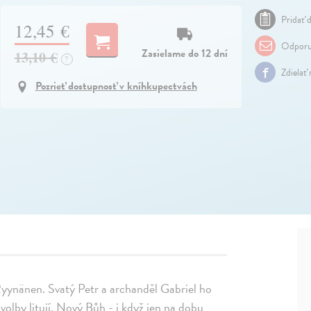
Pridať d
12,45 €
Odporu
Zasielame do 12 dní
13,10 €
?
Zdielať
Pozrieť dostupnosť v kníhkupectvách
Ryynänen. Svatý Petr a archanděl Gabriel ho
volby litují. Nový Bůh - i když jen na dobu