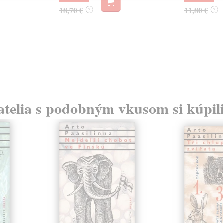
18,70 €
11,80 €
?
?
atelia s podobným vkusom si kúpili