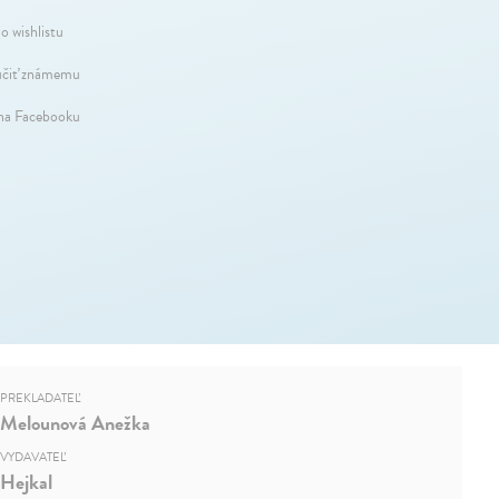
o wishlistu
čiť známemu
 na Facebooku
PREKLADATEĽ
Melounová Anežka
VYDAVATEĽ
Hejkal