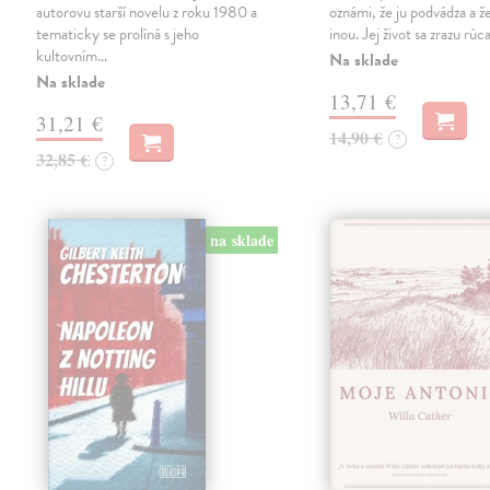
autorovu starší novelu z roku 1980 a
oznámi, že ju podvádza a že
tematicky se prolíná s jeho
inou. Jej život sa zrazu rúca
kultovním…
Na sklade
Na sklade
13,71 €
31,21 €
14,90 €
?
32,85 €
?
na sklade