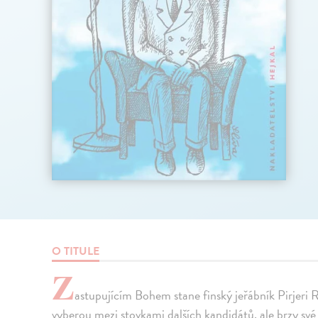
O TITULE
Z
astupujícím Bohem stane finský jeřábník Pirjeri 
vyberou mezi stovkami dalších kandidátů, ale brzy své 