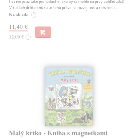
tiež nie je až také jednoduché, ako by sa mohlo na prvý pohľad zdať.
V rukách držíte knižku určenú práve na rozvoj reči a rozšírenie…
Na sklade
?
11,40 €
12,00 €
?
Malý krtko - Kniha s magnetkami