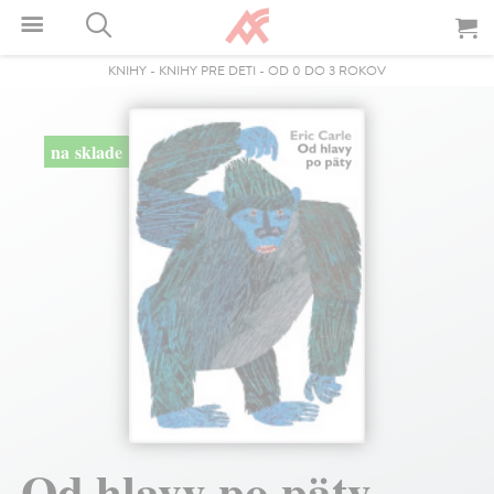
KNIHY
-
KNIHY PRE DETI
-
OD 0 DO 3 ROKOV
na sklade
Od hlavy po päty