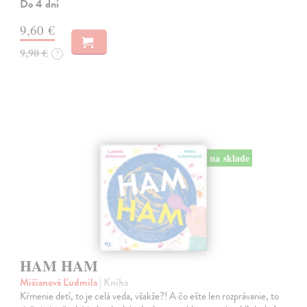
Do 4 dní
9,60 €
9,90 €
?
na sklade
HAM HAM
Mičianová Ľudmila
| Kniha
Kŕmenie detí, to je celá veda, všakže?! A čo ešte len rozprávanie, to