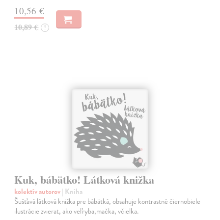
10,56 €
10,89 €
?
Kuk, bábätko! Látková knižka
kolektív autorov
| Kniha
Šušťavá látková knižka pre bábätká, obsahuje kontrastné čiernobiele
ilustrácie zvierat, ako veľryba,mačka, včielka.