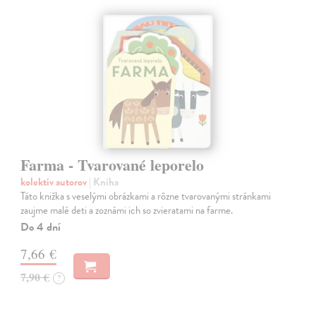
Farma - Tvarované leporelo
kolektív autorov
| Kniha
Táto knižka s veselými obrázkami a rôzne tvarovanými stránkami
zaujme malé deti a zoznámi ich so zvieratami na farme.
Do 4 dní
7,66 €
7,90 €
?