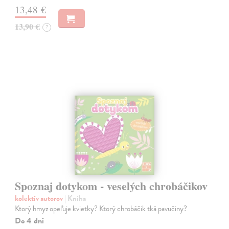
13,48 €
13,90 €
?
Spoznaj dotykom - veselých chrobáčikov
kolektív autorov
| Kniha
Ktorý hmyz opeľuje kvietky? Ktorý chrobáčik tká pavučiny?
Do 4 dní