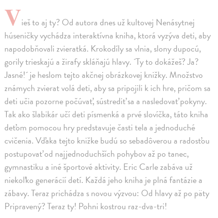
V
ieš to aj ty? Od autora dnes už kultovej Nenásytnej
húseničky vychádza interaktívna kniha, ktorá vyzýva deti, aby
napodobňovali zvieratká. Krokodíly sa vlnia, slony dupocú,
gorily trieskajú a žirafy skláňajú hlavy. ´Ty to dokážeš? Ja?
Jasné!´ je heslom tejto akčnej obrázkovej knižky. Množstvo
známych zvierat volá deti, aby sa pripojili k ich hre, pričom sa
deti učia pozorne počúvať, sústrediť sa a nasledovať pokyny.
Tak ako šlabikár učí deti písmenká a prvé slovíčka, táto kniha
deťom pomocou hry predstavuje časti tela a jednoduché
cvičenia. Vďaka tejto knižke budú so sebadôverou a radosťou
postupovať od najjednoduchších pohybov až po tanec,
gymnastiku a iné športové aktivity. Eric Carle zabáva už
niekoľko generácií detí. Každá jeho kniha je plná fantázie a
zábavy. Teraz prichádza s novou výzvou: Od hlavy až po päty
Pripravený? Teraz ty! Pohni kostrou raz-dva-tri!