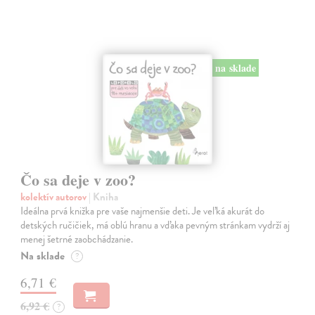
na sklade
Čo sa deje v zoo?
kolektív autorov
| Kniha
Ideálna prvá knižka pre vaše najmenšie deti. Je veľká akurát do
detských ručičiek, má oblú hranu a vďaka pevným stránkam vydrží aj
menej šetrné zaobchádzanie.
Na sklade
?
6,71 €
6,92 €
?