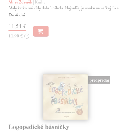
Miler Zdeněk
| Kniha
Malý krtko má vždy dobrú náladu. Najradšej je vonku na veľkej lúke.
Do 4 dní
11,54 €
11,90 €
?
predpredaj
Logopedické básničky