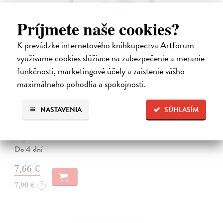
Príjmete naše cookies?
K prevádzke internetového kníhkupectva Artforum
využívame cookies slúžiace na zabezpečenie a meranie
funkčnosti, marketingové účely a zaistenie vášho
maximálneho pohodlia a spokojnosti.
Les - Tvarované leporelo
NASTAVENIA
SÚHLASÍM
Payne Sally
| Kniha
Táto knižka s veselými obrázkami a rôzne tvarovanými stránkami
zaujme malé deti a zoznámi ich so životom v lese.
Do 4 dní
7,66 €
7,90 €
?