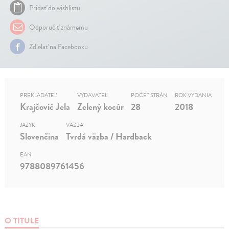
Pridať do wishlistu
Odporučiť známemu
Zdielať na Facebooku
PREKLADATEĽ
VYDAVATEĽ
POČET STRÁN
ROK VYDANIA
Krajčovič Jela
Zelený kocúr
28
2018
JAZYK
VÄZBA
Slovenčina
Tvrdá väzba / Hardback
EAN
9788089761456
O TITULE