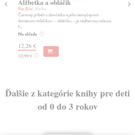
Nenásytná húsenička
M
Carle Eric
| Kniha
Car
Eric Carle je jedným z najuznávanejších autorov
Ďal
súčasnej detskej literatúry a jeho príbeh Nenásytnej...
hús
Na sklade
Na
?
9,98 €
10
10,50 €
10
?
Ďalšie z kategórie knihy pre deti
od 0 do 3 rokov