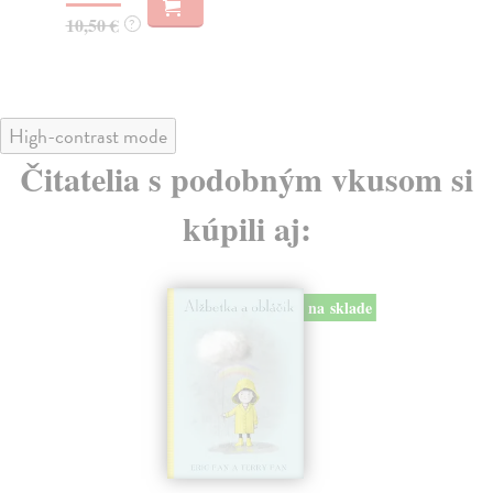
10,50 €
12
?
High-contrast mode
Čitatelia s podobným vkusom si
kúpili aj:
na sklade