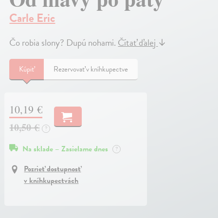
Carle Eric
Čo robia slony? Dupú nohami.
Čítať ďalej
↓
Kúpiť
Rezervovať v kníhkupectve
10,19 €
10,50 €
?
Na sklade – Zasielame dnes
?
Pozrieť dostupnosť
v kníhkupectvách