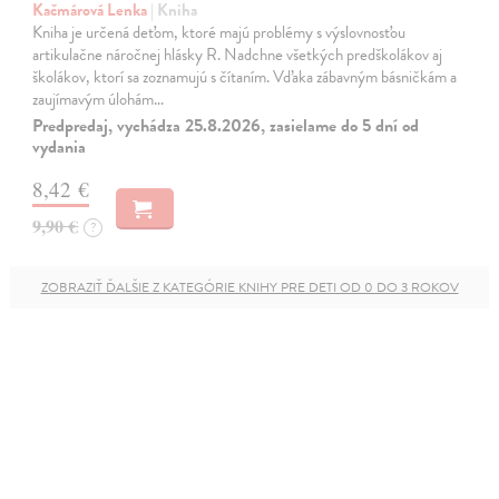
Kačmárová Lenka
| Kniha
Kniha je určená deťom, ktoré majú problémy s výslovnosťou
artikulačne náročnej hlásky R. Nadchne všetkých predškolákov aj
školákov, ktorí sa zoznamujú s čítaním. Vďaka zábavným básničkám a
zaujímavým úlohám…
Predpredaj, vychádza 25.8.2026, zasielame do 5 dní od
vydania
8,42 €
9,90 €
?
ZOBRAZIŤ ĎALŠIE Z KATEGÓRIE KNIHY PRE DETI OD 0 DO 3 ROKOV