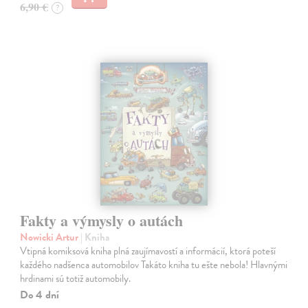
6,90 €
?
Fakty a výmysly o autách
Nowicki Artur
| Kniha
Vtipná komiksová kniha plná zaujímavostí a informácií, ktorá poteší
každého nadšenca automobilov Takáto kniha tu ešte nebola! Hlavnými
hrdinami sú totiž automobily.
Do 4 dní