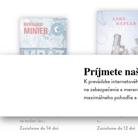
Príjmete na
K prevádzke internetové
Mráz
Námořník
na zabezpečenie a merani
Minier Bernard
| Kniha
Kepler Lars
| Kniha
maximálneho pohodlia a 
Pracovníci elektrárne v
Strhující povídky z tem
Pyrenejach jedného dňa našli
komisaře Joony Linny Z
mŕtvolu koňa bez hlavy zavesenú
čekání na nový díl bests
na stožiari lan...
s...
Zasielame do 14 dní
Zasielame do 12 dní