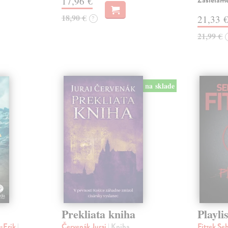
Zasielam
17,96 €
18,90 €
21,33 
?
21,99 €
na sklade
Prekliata kniha
Playlis
n-Erik
|
Červenák Juraj
| Kniha
Fitzek Se