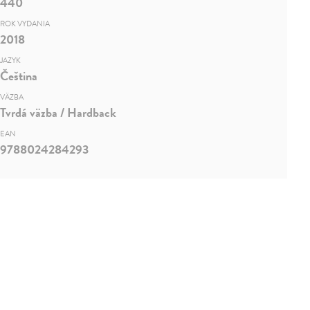
440
ROK VYDANIA
2018
JAZYK
Čeština
VÄZBA
Tvrdá väzba / Hardback
EAN
9788024284293