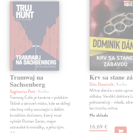
Tramwaj na
Krv sa stane z
Sachsenberg
Dán Dominik
| Kniha
Mŕtve dievča v aute upros
Sagitarius Petr
| Kniha
sídliska. Verdikt doktora 
Tramwaj Cafe je kavárna v polském
jednoznačný - mladá, zdra
Těšíně a zároveň místo, kde se sbíhají
len trochu mŕtva.
všechny nitky související s dalším
Na sklade
brutálním zločinem, který musí
vyřešit Roman Saran, major
16,69 €
ostravské kriminálky, a jeho tým.