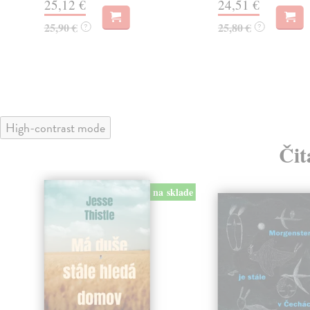
25,12 €
24,51 €
25,90 €
25,80 €
?
?
High-contrast mode
Čit
na sklade
klade