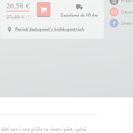
Pridať 
26,58 €
Odporu
Zasielame do 10 dní
27,40 €
?
Zdielať
Pozrieť dostupnosť v kníhkupectvách
tí sem i ona přišla na vlastní pěst, úplně