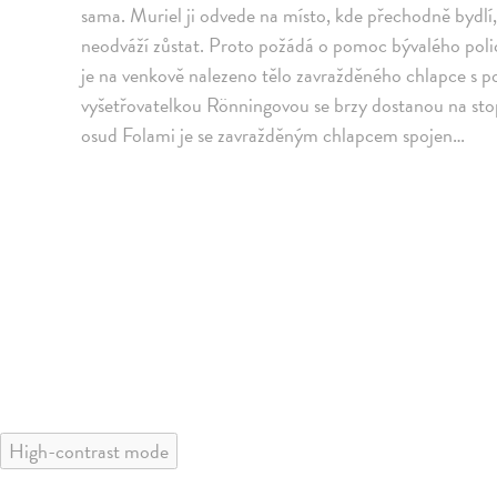
sama. Muriel ji odvede na místo, kde přechodně bydlí
neodváží zůstat. Proto požádá o pomoc bývalého pol
je na venkově nalezeno tělo zavražděného chlapce s 
vyšetřovatelkou Rönningovou se brzy dostanou na stop
osud Folami je se zavražděným chlapcem spojen…
High-contrast mode