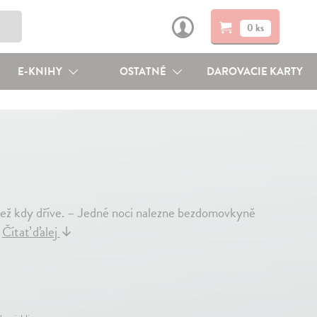
0 ks
E-KNIHY
OSTATNÉ
DAROVACIE KARTY
í než kdy dříve. – Jedné noci nalezne bezdomovkyně
.
Čítať ďalej
↓