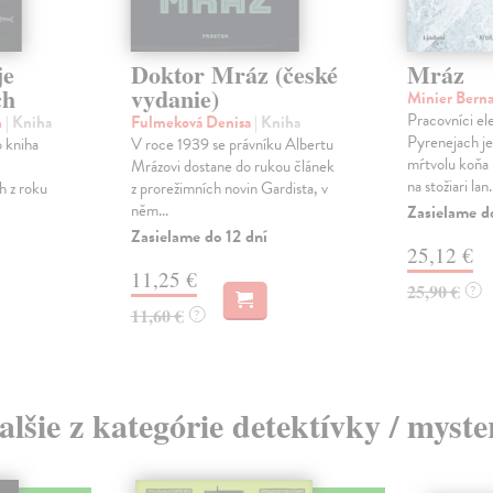
je
Doktor Mráz (české
Mráz
ch
vydanie)
Minier Bern
Pracovníci el
n
| Kniha
Fulmeková Denisa
| Kniha
Pyrenejach je
o kniha
V roce 1939 se právníku Albertu
mŕtvolu koňa 
Mrázovi dostane do rukou článek
na stožiari lan.
 z roku
z prorežimních novin Gardista, v
něm...
Zasielame d
Zasielame do 12 dní
25,12 €
11,25 €
25,90 €
?
11,60 €
?
alšie z kategórie detektívky / myste