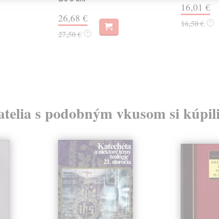
16,01 €
26,68 €
16,50 €
?
27,50 €
?
atelia s podobným vkusom si kúpili