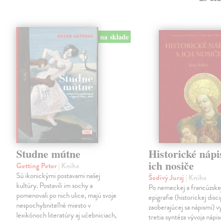
na sklade
Studne mútne
Historické nápi
ich nosiče
Getting Peter
| Kniha
Sú ikonickými postavami našej
Šedivý Juraj
| Kniha
kultúry. Postavili im sochy a
Po nemeckej a francúzske
pomenovali po nich ulice, majú svoje
epigrafie (historickej disci
nespochybniteľné miesto v
zaoberajúcej sa nápismi) 
lexikónoch literatúry aj učebniciach,
tretia syntéza vývoja nápis