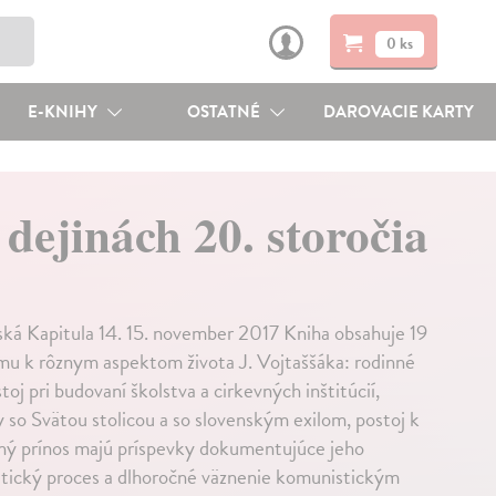
0 ks
E-KNIHY
OSTATNÉ
DAROVACIE KARTY
dejinách 20. storočia
ská Kapitula 14. 15. november 2017 Kniha obsahuje 19
umu k rôznym aspektom života J. Vojtaššáka: rodinné
oj pri budovaní školstva a cirkevných inštitúcií,
 so Svätou stolicou a so slovenským exilom, postoj k
tný prínos majú príspevky dokumentujúce jeho
tický proces a dlhoročné väznenie komunistickým