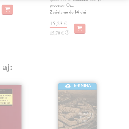
procesov. Os...
Do 
Zasielame do 14 dní
14
15,23 €
14,
15,70 €
?
 aj:
E-KNIHA