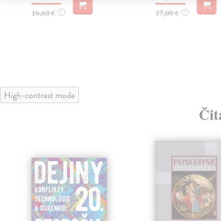
16,60 €
17,00 €
?
?
High-contrast mode
Čit