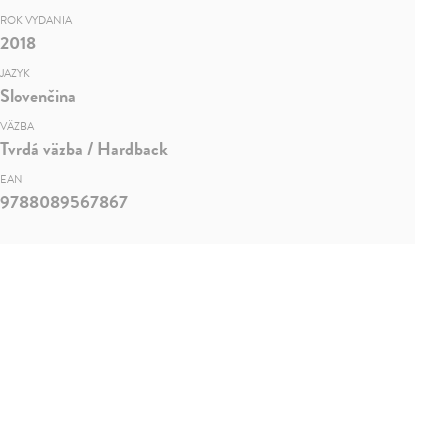
ROK VYDANIA
2018
JAZYK
Slovenčina
VÄZBA
Tvrdá väzba / Hardback
EAN
9788089567867