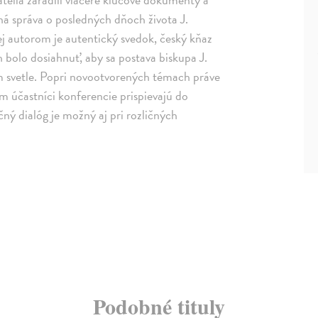
ná správa o posledných dňoch života J.
ej autorom je autentický svedok, český kňaz
bolo dosiahnuť, aby sa postava biskupa J.
om svetle. Popri novootvorených témach práve
m účastníci konferencie prispievajú do
čný dialóg je možný aj pri rozličných
Podobné tituly