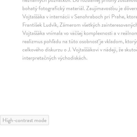
bohatý fotografický materiál. Zaujímavosťou je dôver
Vojtaššáka v internácii v Senohraboch pri Prahe, ktor
František Ludvík, Zámerom všetkých zainteresovaných 
Vojtaššáka vnímala vo väčšej komplexnosti a v reáln
realizmus pohľadu na túto osobnosť je vkladom, ktorý
celkového diskurzu o J. Vojtaššákovi v nádeji, že skuto
interpretačných východiskách.
High-contrast mode