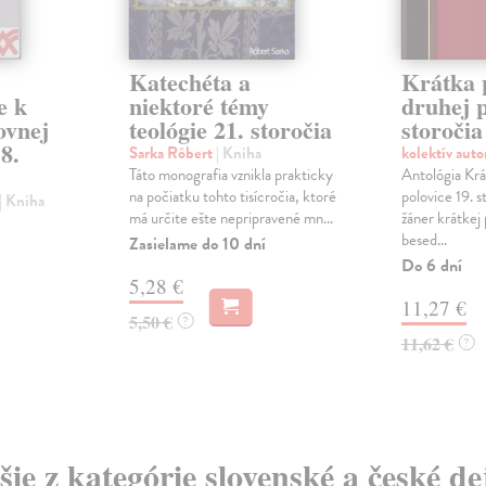
Katechéta a
Krátka 
e k
niektoré témy
druhej p
ovnej
teológie 21. storočia
storočia
18.
Sarka Róbert
| Kniha
kolektív aut
Táto monografia vznikla prakticky
Antológia Krá
na počiatku tohto tisícročia, ktoré
polovice 19. s
| Kniha
má určite ešte nepripravené mn...
žáner krátkej
besed...
Zasielame do 10 dní
Do 6 dní
5,28 €
11,27 €
5,50 €
?
11,62 €
?
šie z kategórie slovenské a české de