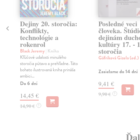
Dejiny 20. storočia:
Posledné veci
Konflikty,
človeka. Štúdi
technológie a
dejinám duch
rokenrol
kultúry 17. - 
storočia
Black Jeremy
| Kniha
Kľúčové udalosti minulého
Gáfriková Gizela (ed.)
storočia pútavo a prehľadne. Táto
bohato ilustrovaná kniha prináša
Zasielame do 14 dní
ambici...
Do 6 dní
9,41 €
9,90 €
?
14,45 €
14,90 €
?
Ďal