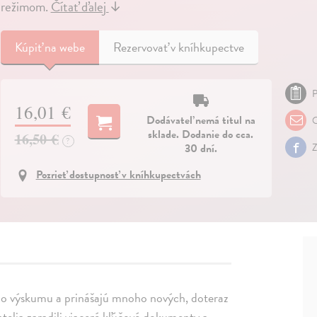
režimom.
Čítať ďalej
↓
Kúpiť
na webe
Rezervovať v kníhkupectve
P
16,01 €
Dodávateľ nemá titul na
O
sklade. Dodanie do cca.
16,50 €
?
30 dní.
Z
Pozrieť dostupnosť v kníhkupectvách
eho výskumu a prinášajú mnoho nových, doteraz
telia zaradili viaceré kľúčové dokumenty a