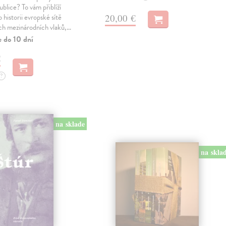
blice? To vám přiblíží
20,00 €
 historii evropské sítě
ch mezinárodních vlaků,…
e do 10 dní
€
?
na sklade
na skla