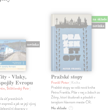
na sklade
novinka
novinka
ty - Vlaky,
Pražské stopy
spojily Evropu
Frankl Peter
| Kniha
Pražské stopy sa volá nová kniha
tin, Šťáhlavský Petr
|
Petra Frankla. Píše v nej o židoch zo
Žiliny, ktorí študovali a pôsobili v
ila síť prestižních
terajšom hlavnom meste ČR.
expresů a jak se její vývoj
Na sklade
 železniční dopravy v
?