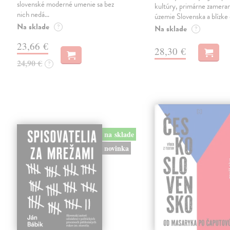
slovenské moderné umenie sa bez
kultúry, primárne zamera
nich nedá…
územie Slovenska a blízke 
Na sklade
?
Na sklade
?
23,66 €
28,30 €
24,90 €
?
na sklade
novinka