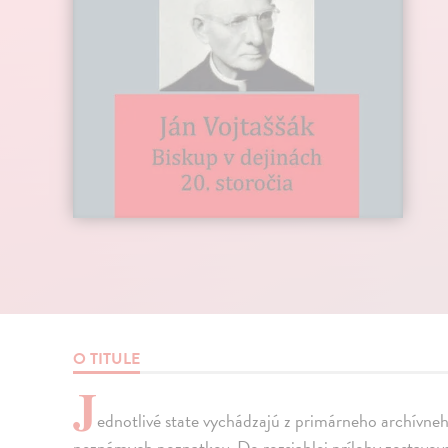
O TITULE
J
ednotlivé state vychádzajú z primárneho archívn
neznámych poznatkov. Do rozsiahlej prílohy zostavova