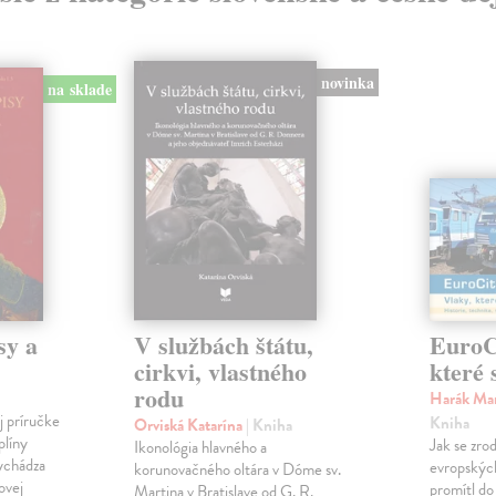
novinka
na sklade
sy a
V službách štátu,
EuroCi
cirkvi, vlastného
které 
rodu
Harák Mar
j príručke
Kniha
Orviská Katarína
| Kniha
plíny
Jak se zrod
Ikonológia hlavného a
vychádza
evropských 
korunovačného oltára v Dóme sv.
ovej
promítl do
Martina v Bratislave od G. R.