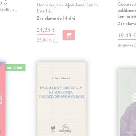
ná na
České repu
Donnera a jeho objednávateľ Imrich
okolie, s…
publikace o
Esterházi.
komfortní
Zasielame do 14 dní
Zasielam
24,25 €
19,43 
25,00 €
?
20,89 €
na sklade