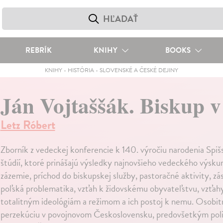
REBRÍK
KNIHY
BOOKS
KNIHY
-
HISTÓRIA
-
SLOVENSKÉ A ČESKÉ DEJINY
Ján Vojtaššák. Biskup v 
Letz Róbert
Zborník z vedeckej konferencie k 140. výročiu narodenia Spiš
štúdií, ktoré prinášajú výsledky najnovšieho vedeckého výsk
zázemie, príchod do biskupskej služby, pastoračné aktivity, zást
poľská problematika, vzťah k židovskému obyvateľstvu, vzťahy
totalitným ideológiám a režimom a ich postoj k nemu. Osobi
perzekúciu v povojnovom Československu, predovšetkým poli