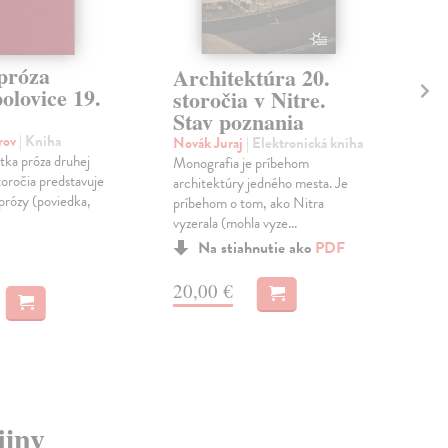
próza
Na
Architektúra 20.
olovice 19.
storočia v Nitre.
Mus
Stav poznania
Musi
vyd
orov
| Kniha
Novák Juraj
| Elektronická kniha
sú n
tka próza druhej
Monografia je príbehom
to...
toročia predstavuje
architektúry jedného mesta. Je
Do 
 prózy (poviedka,
príbehom o tom, ako Nitra
vyzerala (mohla vyze...
11
Na stiahnutie ako
PDF
11,
20,00 €
jiny