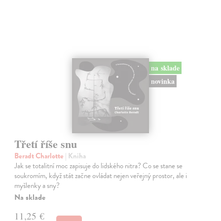
na sklade
novinka
Třetí říše snu
Beradt Charlotte
| Kniha
Jak se totalitní moc zapisuje do lidského nitra? Co se stane se
soukromím, když stát začne ovládat nejen veřejný prostor, ale i
myšlenky a sny?
Na sklade
11,25 €