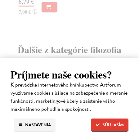
15
6,79 €
16
7,00 €
?
Ďalšie z kategórie filozofia
na sklade
Príjmete naše cookies?
novinka
K prevádzke internetového kníhkupectva Artforum
využívame cookies slúžiace na zabezpečenie a meranie
funkčnosti, marketingové účely a zaistenie vášho
maximálneho pohodlia a spokojnosti.
NASTAVENIA
SÚHLASÍM