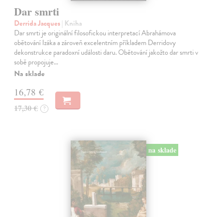
Dar smrti
Derrida Jacques
| Kniha
Dar smrti je originální filosofickou interpretací Abrahámova
obětování Izáka a zároveň excelentním příkladem Derridovy
dekonstrukce paradoxní události daru. Obětování jakožto dar smrti v
sobě propojuje…
Na sklade
16,78 €
17,30 €
?
na sklade