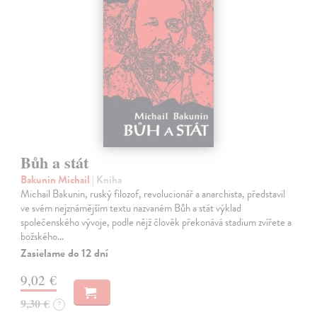
Bůh a stát
Bakunin Michail
| Kniha
Michail Bakunin, ruský filozof, revolucionář a anarchista, představil
ve svém nejznámějším textu nazvaném Bůh a stát výklad
společenského vývoje, podle nějž člověk překonává stadium zvířete a
božského…
Zasielame do 12 dní
9,02 €
9,30 €
?