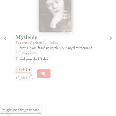
Myslenie
R
Peperzak Adriaan T.
| Kniha
By
Filozofia je odkázaná na myslenie. A myslieť znamená
Sim
žiť ľudský život.
int
rel
Zasielame do 10 dní
Na
12,48 €
15
13,00 €
?
High-contrast mode