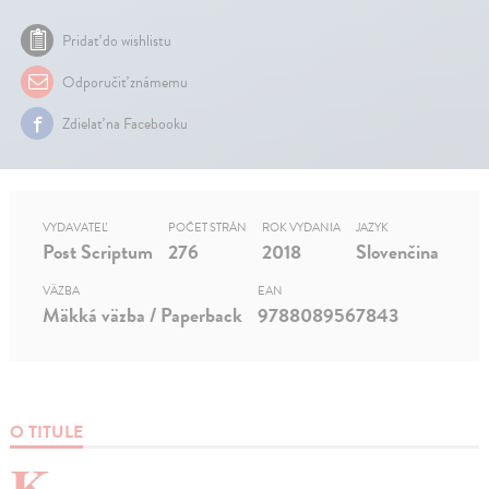
Pridať do wishlistu
Odporučiť známemu
Zdielať na Facebooku
VYDAVATEĽ
POČET STRÁN
ROK VYDANIA
JAZYK
Post Scriptum
276
2018
Slovenčina
VÄZBA
EAN
Mäkká väzba / Paperback
9788089567843
O TITULE
K