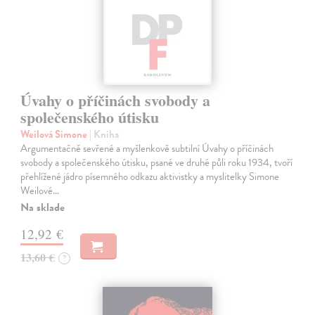
Úvahy o příčinách svobody a
společenského útisku
Weilová Simone
| Kniha
Argumentačně sevřené a myšlenkově subtilní Úvahy o příčinách
svobody a společenského útisku, psané ve druhé půli roku 1934, tvoří
přehlížené jádro písemného odkazu aktivistky a myslitelky Simone
Weilové…
Na sklade
12,92 €
13,60 €
?