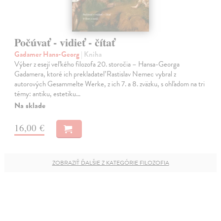
Počúvať - vidieť - čítať
Gadamer Hans-Georg
| Kniha
Výber z esejí veľkého filozofa 20. storočia – Hansa-Georga
Gadamera, ktoré ich prekladateľ Rastislav Nemec vybral z
autorových Gesammelte Werke, z ich 7. a 8. zväzku, s ohľadom na tri
témy: antiku, estetiku…
Na sklade
16,00 €
ZOBRAZIŤ ĎALŠIE Z KATEGÓRIE FILOZOFIA