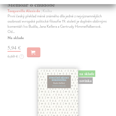
Memoár o chudobě
Tocqueville Alexis de
| Kniha
První český překlad méně známého díla jedné z nejvýznamnějších
osobností evropské politické filosofie 19. století je doplněn obšírnými
komentáři Ivo Budila, Jana Kellera a Gertrudy Himmelfalberové.
Od…
Na sklade
5,94 €
6,60 €
?
na sklade
novinka