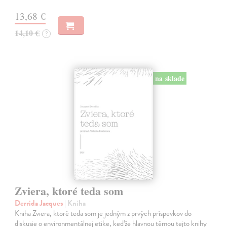
13,68 €
14,10 €
?
na sklade
Zviera, ktoré teda som
Derrida Jacques
| Kniha
Kniha Zviera, ktoré teda som je jedným z prvých príspevkov do
diskusie o environmentálnej etike, keďže hlavnou témou tejto knihy