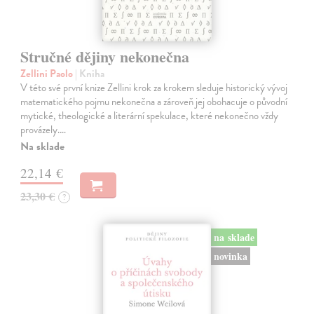
Stručné dějiny nekonečna
Zellini Paolo
| Kniha
V této své první knize Zellini krok za krokem sleduje historický vývoj
matematického pojmu nekonečna a zároveň jej obohacuje o původní
mytické, theologické a literární spekulace, které nekonečno vždy
provázely.…
Na sklade
22,14 €
23,30 €
?
na sklade
novinka