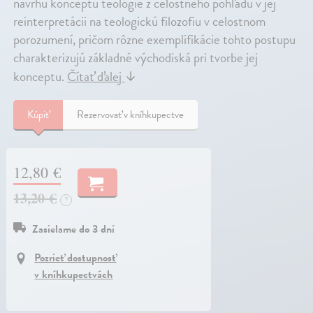
návrhu konceptu teológie z celostného pohľadu v jej
reinterpretácii na teologickú filozofiu v celostnom
porozumení, pričom rôzne exemplifikácie tohto postupu
charakterizujú základné východiská pri tvorbe jej
konceptu.
Čítať ďalej
↓
Kúpiť
Rezervovať v kníhkupectve
12,80 €
13,20 €
?
Zasielame do 3 dní
Pozrieť dostupnosť
v kníhkupectvách