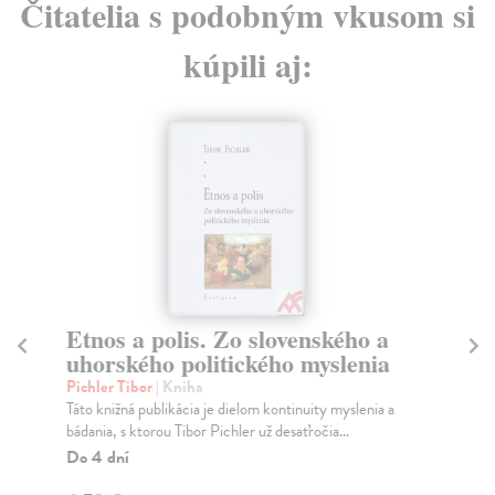
Čitatelia s podobným vkusom si
kúpili aj:
Etnos a polis. Zo slovenského a
R
uhorského politického myslenia
Di
Kni
Pichler Tibor
| Kniha
aut
Táto knižná publikácia je dielom kontinuity myslenia a
rok 
bádania, s ktorou Tibor Pichler už desaťročia...
Do
Do 4 dní