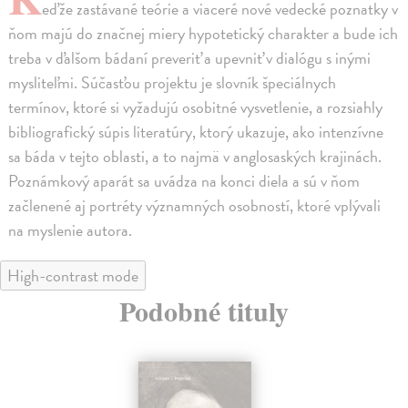
eďže zastávané teórie a viaceré nové vedecké poznatky v
ňom majú do značnej miery hypotetický charakter a bude ich
treba v ďalšom bádaní preveriť a upevniť v dialógu s inými
mysliteľmi. Súčasťou projektu je slovník špeciálnych
termínov, ktoré si vyžadujú osobitné vysvetlenie, a rozsiahly
bibliografický súpis literatúry, ktorý ukazuje, ako intenzívne
sa báda v tejto oblasti, a to najmä v anglosaských krajinách.
Poznámkový aparát sa uvádza na konci diela a sú v ňom
začlenené aj portréty významných osobností, ktoré vplývali
na myslenie autora.
High-contrast mode
Podobné tituly