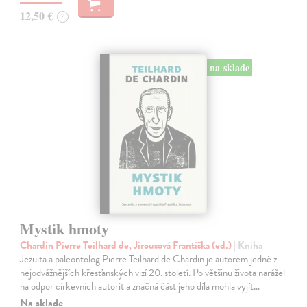
12,50 €
?
na sklade
Mystik hmoty
Chardin Pierre Teilhard de, Jirousová Františka (ed.)
| Kniha
Jezuita a paleontolog Pierre Teilhard de Chardin je autorem jedné z
nejodvážnějších křesťanských vizí 20. století. Po většinu života narážel
na odpor církevních autorit a značná část jeho díla mohla vyjít…
Na sklade