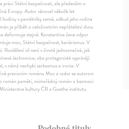
a práci Státní bezpečnosti, ale především o
čné Evropy. Autor věnoval několik let
il hodiny s pamětníky země, odkud jeho rodina
án je příběh o celoživotním nepřátelství dvou
í oba deformuje stejně. Konstantina žene odpor
ntuje moc, Státní bezpečnost, kariérismus. V
. Rozdělení sil není v životě jednoznačné, jak
pínavá šachovnice, oba protagonisté vyprávějí
el, v němž nechybí sarkasmus a ironie. V
ně precizním románu Moc a vzdor se autorovi
 Je to román paměti, mimořádný román o bezmoci
nisterstva kultury ČR a Goethe institutu.
Podobné tituly