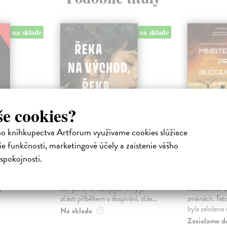
na sklade
na sklade
še cookies?
ho kníhkupectva Artforum využívame cookies slúžiace
Řeka na východ,
Ministe
e funkčnosti, marketingové účely a zaistenie vášho
řeka na západ
budoucn
niha
spokojnosti.
vé setkala
Lescure Aube Rey
| Kniha
Robinson Ki
hem
Úchvatný literární debut zasazený
Brilantní romá
ještě děti
do rychle se rozvíjející Číny je
budoucnosti o
zčásti příběhem o dospívání, zčás...
změnách. Tato
byla založena v
Na sklade
?
Zasielame d