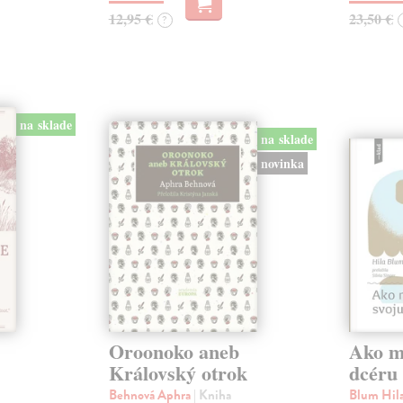
12,95 €
23,50 €
?
na sklade
na sklade
novinka
Oroonoko aneb
Ako mi
Královský otrok
dcéru
Behnová Aphra
| Kniha
Blum Hil