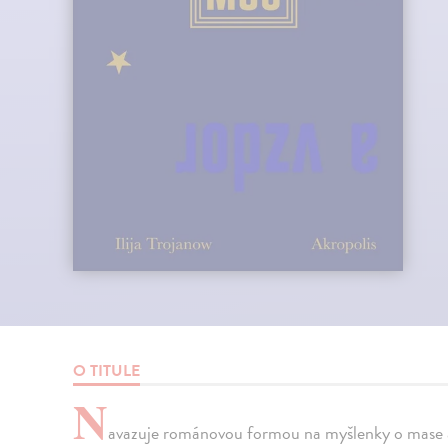
O TITULE
N
avazuje románovou formou na myšlenky o mase a