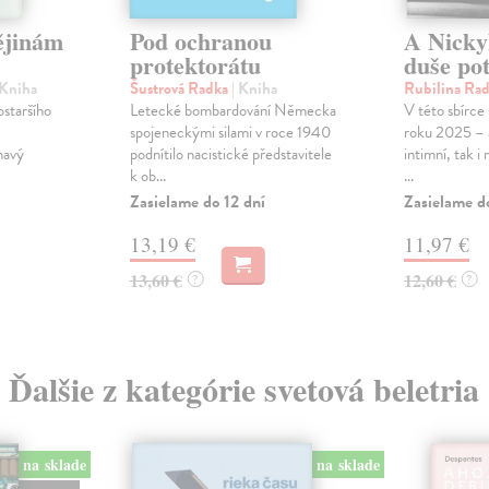
ějinám
Pod ochranou
A Nicky
protektorátu
duše pot
 Kniha
Šustrová Radka
| Kniha
Rubilina Ra
staršího
Letecké bombardování Německa
V této sbírce s
spojeneckými silami v roce 1940
roku 2025 – a
mavý
podnítilo nacistické představitele
intimní, tak i
k ob...
...
Zasielame do 12 dní
Zasielame d
13,19 €
11,97 €
13,60 €
12,60 €
?
?
Ďalšie z kategórie svetová beletria
na sklade
na sklade