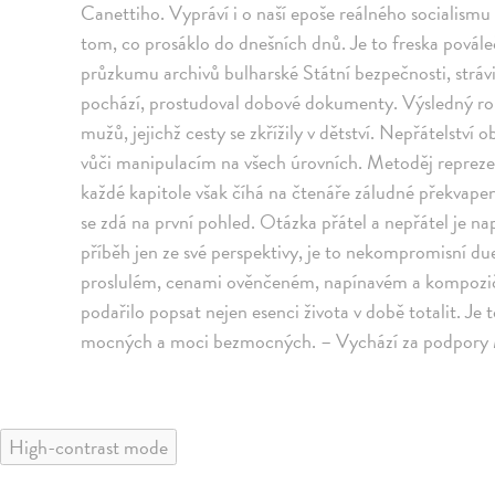
Canettiho. Vypráví i o naší epoše reálného socialismu 
tom, co prosáklo do dnešních dnů. Je to freska povále
průzkumu archivů bulharské Státní bezpečnosti, stráv
pochází, prostudoval dobové dokumenty. Výsledný rom
mužů, jejichž cesty se zkřížily v dětství. Nepřátelstv
vůči manipulacím na všech úrovních. Metoděj repreze
každé kapitole však číhá na čtenáře záludné překvapení
se zdá na první pohled. Otázka přátel a nepřátel je na
příběh jen ze své perspektivy, je to nekompromisní du
proslulém, cenami ověnčeném, napínavém a kompozič
podařilo popsat nejen esenci života v době totalit.
mocných a moci bezmocných. – Vychází za podpory Mi
High-contrast mode