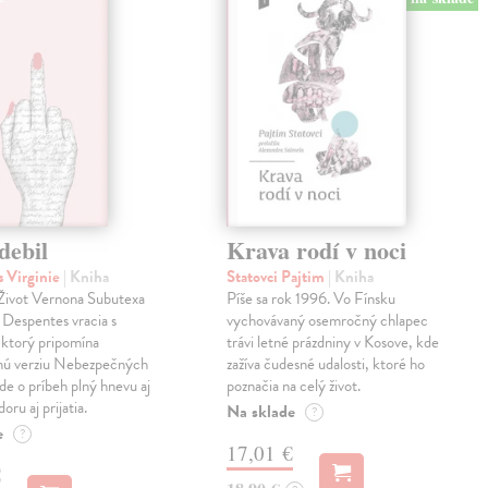
debil
Krava rodí v noci
 Virginie
| Kniha
Statovci Pajtim
| Kniha
i Život Vernona Subutexa
Píše sa rok 1996. Vo Fínsku
e Despentes vracia s
vychovávaný osemročný chlapec
ktorý pripomína
trávi letné prázdniny v Kosove, kde
snú verziu Nebezpečných
zažíva čudesné udalosti, ktoré ho
Ide o príbeh plný hnevu aj
poznačia na celý život.
oru aj prijatia.
Na sklade
?
e
?
17,01 €
€