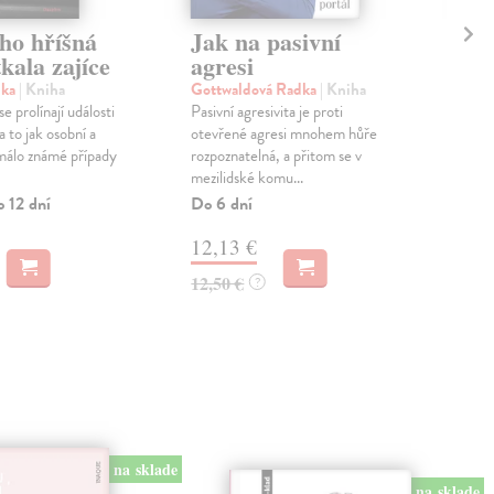
ho hříšná
Jak na pasivní
Za
kala zajíce
agresi
so
dka
| Kniha
Gottwaldová Radka
| Kniha
Šus
e prolínají události
Pasivní agresivita je proti
Aut
 to jak osobní a
otevřené agresi mnohem hůře
dise
 málo známé případy
rozpoznatelná, a přitom se v
soci
mezilidské komu...
Pro
o 12 dní
Do 6 dní
Zas
12,13 €
18
12,50 €
18,
?
na sklade
na sklade