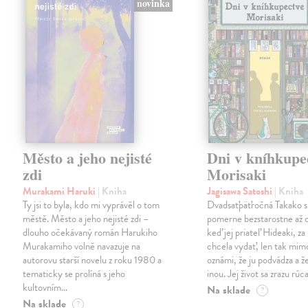
novinka
Město a jeho nejisté
Dni v kníhkupe
zdi
Morisaki
Murakami Haruki
| Kniha
Jagisawa Satoshi
| Kniha
Ty jsi to byla, kdo mi vyprávěl o tom
Dvadsaťpäťročná Takako si 
městě. Město a jeho nejisté zdi –
pomerne bezstarostne až 
dlouho očekávaný román Harukiho
keď jej priateľ Hideaki, za
Murakamiho volně navazuje na
chcela vydať, len tak m
autorovu starší novelu z roku 1980 a
oznámi, že ju podvádza a že
tematicky se prolíná s jeho
inou. Jej život sa zrazu rúca
kultovním…
Na sklade
?
Na sklade
?