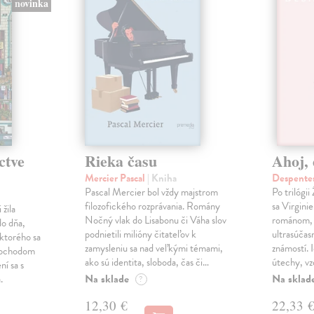
novinka
ctve
Rieka času
Ahoj, 
Mercier Pascal
| Kniha
Despentes
Pascal Mercier bol vždy majstrom
Po trilógi
filozofického rozprávania. Romány
sa Virgini
žila
Nočný vlak do Lisabonu či Váha slov
románom, 
do dňa,
podnietili milióny čitateľov k
ultrasúča
 ktorého sa
zamysleniu sa nad veľkými témami,
známostí. 
imochodom
ako sú identita, sloboda, čas či…
útechy, vzd
ní sa s
Na sklade
Na sklad
.
?
12,30 €
22,33 