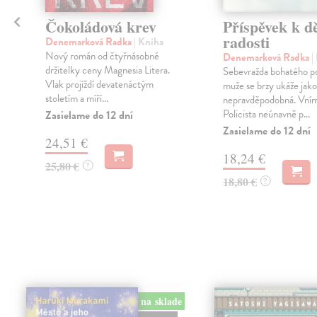
Čokoládová krev
Příspěvek k d
radosti
Denemarková Radka
| Kniha
Nový román od čtyřnásobné
Denemarková Radka
|
držitelky ceny Magnesia Litera.
Sebevražda bohatého po
Vlak projíždí devatenáctým
muže se brzy ukáže jako
stoletím a míří...
nepravděpodobná. Vní
Policista neúnavně p...
Zasielame do 12 dní
Zasielame do 12 dní
24,51 €
18,24 €
25,80 €
?
18,80 €
?
na sklade