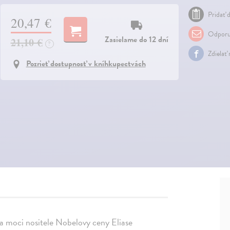
Pridať d
20,47 €
Odporu
Zasielame do 12 dní
21,10 €
?
Zdielať
Pozrieť dostupnosť v kníhkupectvách
 moci nositele Nobelovy ceny Eliase