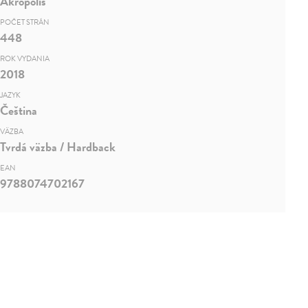
Akropolis
POČET STRÁN
448
ROK VYDANIA
2018
JAZYK
Čeština
VÄZBA
Tvrdá väzba / Hardback
EAN
9788074702167