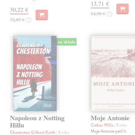
13,71 €
30,22 €
14,90 €
?
32,85 €
?
na sklade
Napoleon z Notting
Moje Antonie
Hillu
Cather Willa
| Kniha
Moje Antonie patří k
Chesterton Gilbert Keith
| Kniha