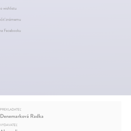
o wishlistu
čiť známemu
 na Facebooku
PREKLADATEĽ
Denemarková Radka
VYDAVATEĽ