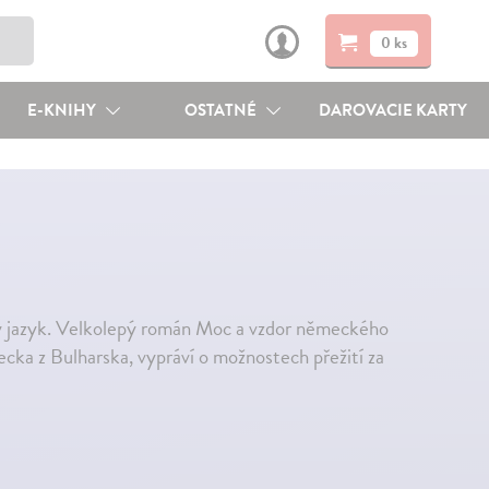
0 ks
E-KNIHY
OSTATNÉ
DAROVACIE KARTY
cký jazyk. Velkolepý román Moc a vzdor německého
ecka z Bulharska, vypráví o možnostech přežití za