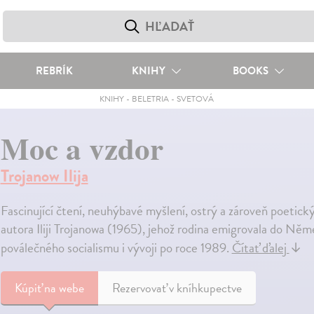
REBRÍK
KNIHY
BOOKS
KNIHY
-
BELETRIA
-
SVETOVÁ
Moc a vzdor
Trojanow Ilija
Fascinující čtení, neuhýbavé myšlení, ostrý a zároveň poeti
autora Iliji Trojanowa (1965), jehož rodina emigrovala do Něm
poválečného socialismu i vývoji po roce 1989.
Čítať ďalej
↓
Kúpiť
na webe
Rezervovať v kníhkupectve