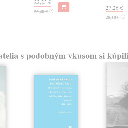
22,23 €
27,26 €
23,40 €
?
28,10 €
?
atelia s podobným vkusom si kúpili