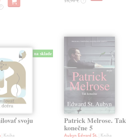
18,90 €
?
?
na sklade
lovať svoju
Patrick Melrose. Tak
konečne 5
a
| Kniha
Aubyn Edward St.
| Kniha