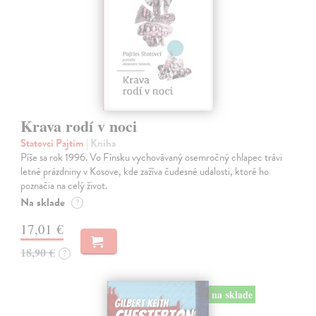
Krava rodí v noci
Statovci Pajtim
| Kniha
Píše sa rok 1996. Vo Fínsku vychovávaný osemročný chlapec trávi
letné prázdniny v Kosove, kde zažíva čudesné udalosti, ktoré ho
poznačia na celý život.
Na sklade
?
17,01 €
18,90 €
?
na sklade