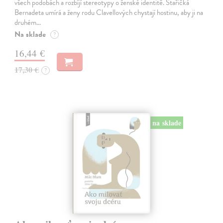
všech podobách a rozbíjí stereotypy o ženské identitě. Stařičká
Bernadeta umírá a ženy rodu Clavellových chystají hostinu, aby ji na
druhém…
Na sklade
?
16,44 €
17,30 €
?
na sklade