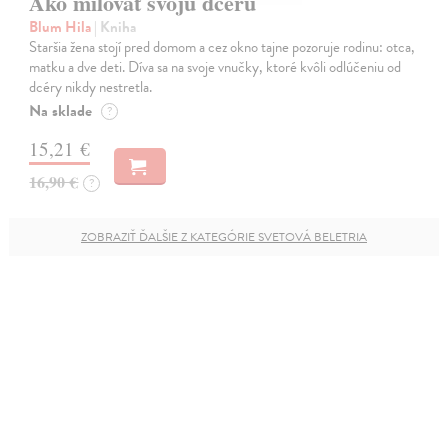
Ako milovať svoju dcéru
Blum Hila
| Kniha
Staršia žena stojí pred domom a cez okno tajne pozoruje rodinu: otca,
matku a dve deti. Díva sa na svoje vnučky, ktoré kvôli odlúčeniu od
dcéry nikdy nestretla.
Na sklade
?
15,21 €
16,90 €
?
ZOBRAZIŤ ĎALŠIE Z KATEGÓRIE SVETOVÁ BELETRIA