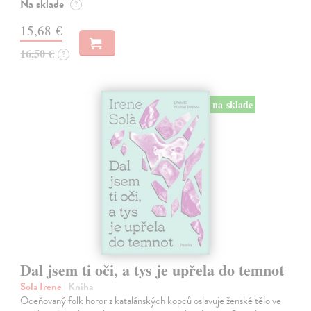
Na sklade
?
15,68 €
16,50 €
?
na sklade
Dal jsem ti oči, a tys je upřela do temnot
Sola Irene
| Kniha
Oceňovaný folk horor z katalánských kopců oslavuje ženské tělo ve