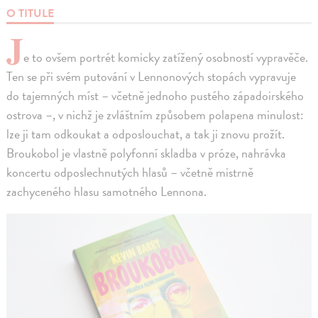
O TITULE
J
e to ovšem portrét komicky zatížený osobností vypravěče.
Ten se při svém putování v Lennonových stopách vypravuje
do tajemných míst – včetně jednoho pustého západoirského
ostrova –, v nichž je zvláštním způsobem polapena minulost:
lze ji tam odkoukat a odposlouchat, a tak ji znovu prožít.
Broukobol je vlastně polyfonní skladba v próze, nahrávka
koncertu odposlechnutých hlasů – včetně mistrně
zachyceného hlasu samotného Lennona.