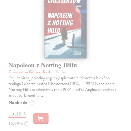
Napoleon z Notting Hillu
Chesterton Gilbert Keith
| Kniha
Dej literárnej prvotiny anglický spisovateľa, filozofa a laického
teológa Gilberta Keitha Chestertona (1874 – 1936) Napoleon z
Notting Hillu sa odohráva v roku 1984, keď sa Angličania rozhodli
zriecť parlamentnej…
Na sklade
?
15,19 €
15,99 €
?