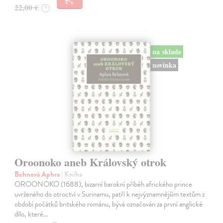
22,00 €
?
na sklade
novinka
Oroonoko aneb Královský otrok
Behnová Aphra
| Kniha
OROONOKO (1688), bizarní barokní příběh afrického prince
uvrženého do otroctví v Surinamu, patří k nejvýznamnějším textům z
období počátků britského románu, bývá označován za první anglické
dílo, které…