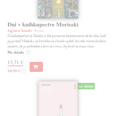
Dni v kníhkupectve Morisaki
Jagisawa Satoshi
| Kniha
Dvadsaťpäťročná Takako si žila pomerne bezstarostne až do dňa, keď
jej priateľ Hideaki, za ktorého sa chcela vydať, len tak mimochodom
oznámi, že ju podvádza a žení sa s inou. Jej život sa zrazu rúca.
Na sklade
?
13,71 €
14,90 €
?
na sklade