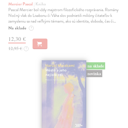
Mercier Pascal
| Kniha
Pascal Mercier bol vždy majstrom filozofického rozprávania. Romány
Nočný vlak do Lisabonu či Váha slov podnietili milióny čitateľov k
zamysleniu sa nad veľkými témami, ako sú identita, sloboda, čas či…
Na sklade
?
12,30 €
12,95 €
?
na sklade
novinka