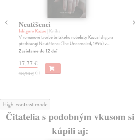
Neutěšenci
W
Ishiguro Kazuo
| Kniha
Ma
V románové tvorbě britského nobelisty Kazua Ishigura
Jed
představují Neutěšenci (The Unconsoled, 1995) v...
sta
Zasielame do 12 dní
Za
17,77 €
13
18,70 €
14
?
High-contrast mode
Čitatelia s podobným vkusom si
kúpili aj: