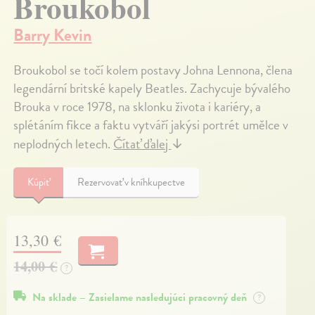
Broukobol
Barry Kevin
Broukobol se točí kolem postavy Johna Lennona, člena
legendární britské kapely Beatles. Zachycuje bývalého
Brouka v roce 1978, na sklonku života i kariéry, a
splétáním fikce a faktu vytváří jakýsi portrét umělce v
neplodných letech.
Čítať ďalej
↓
Kúpiť
Rezervovať v kníhkupectve
13,30 €
14,00 €
?
Na sklade – Zasielame nasledujúci pracovný deň
?