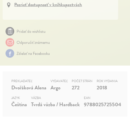
Pozrieť dostupnosť v kníhkupectvách
Pridať do wishlistu
Odporučiť známemu
Zdielať na Facebooku
PREKLADATEĽ
VYDAVATEĽ
POČET STRÁN
ROK VYDANIA
Dvořáková Alena
Argo
272
2018
JAZYK
VÄZBA
EAN
Čeština
Tvrdá väzba / Hardback
9788025725504