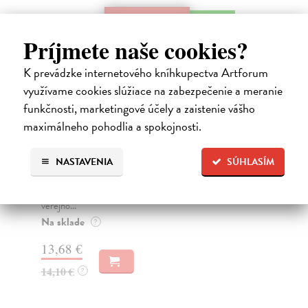
na sklade
Príjmete naše cookies?
K prevádzke internetového kníhkupectva Artforum
využívame cookies slúžiace na zabezpečenie a meranie
funkčnosti, marketingové účely a zaistenie vášho
maximálneho pohodlia a spokojnosti.
Děsivý červenec 1950
O
NASTAVENIA
SÚHLASÍM
Dvořáková Zora
| Kniha
Cl
Nová kniha dr. Zory Dvořákové „Děsivý červenec
Vzp
1950“ podrobně rozebírá 35 procesů, o kterých
Cla
veřejno...
Mé
Na sklade
Za
?
13,68 €
21
14,10 €
22
?