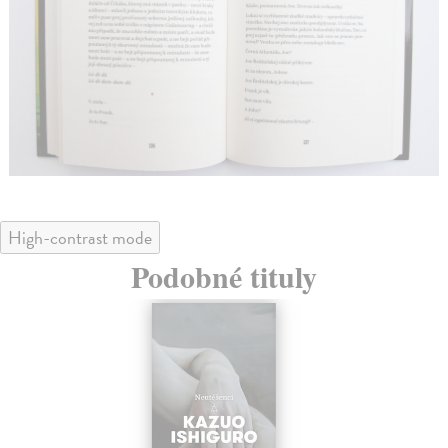
High-contrast mode
Podobné tituly