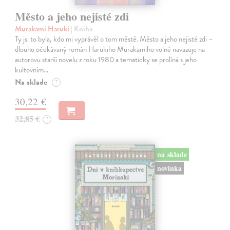
Město a jeho nejisté zdi
Murakami Haruki
| Kniha
Ty jsi to byla, kdo mi vyprávěl o tom městě. Město a jeho nejisté zdi –
dlouho očekávaný román Harukiho Murakamiho volně navazuje na
autorovu starší novelu z roku 1980 a tematicky se prolíná s jeho
kultovním…
Na sklade
?
30,22 €
32,85 €
?
na sklade
novinka