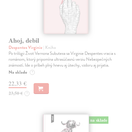
Ahoj, debil
Despentes Virginie
| Kniha
Po trilógii Život Vernona Subutexa sa Virginie Despentes vracia s
románom, ktorý pripomína ultrasúčasnú verziu Nebezpečných
známostí. Ide o príbeh plný hnevu aj útechy, vzdoru aj prijatia.
Na sklade
?
22,33 €
23,50 €
?
na sklade