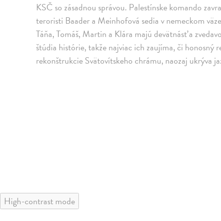
KSČ so zásadnou správou. Palestínske komando zavraž
teroristi Baader a Meinhofová sedia v nemeckom väzení
Táňa, Tomáš, Martin a Klára majú devätnásť a zvedavo
štúdia histórie, takže najviac ich zaujíma, či honosný 
rekonštrukcie Svätovítskeho chrámu, naozaj ukrýva 
High-contrast mode