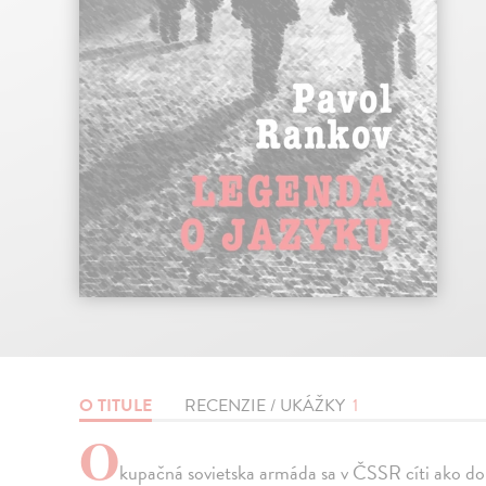
O TITULE
RECENZIE / UKÁŽKY
1
O
kupačná sovietska armáda sa v ČSSR cíti ako do