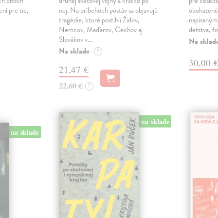
ch dňoch
druhej svetovej vojny a krátko po
pre českos
ní pre tie,
nej. Na príbehoch postáv sa objavujú
obohatené
tragédie, ktoré postihli Židov,
napísanými
Nemcov, Maďarov, Čechov aj
detstva, f
Slovákov v…
Na sklad
Na sklade
?
30,00 
21,47 €
22,60 €
?
na sklade
na sklade