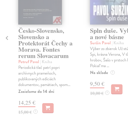
Česko-Slovensko,
Spln duše. Vy
Slovensko a
a nové básne
Protektorát Čechy a
Suržin Pavol
| Kniha
Morava. Fontes
Výber zo zbierok Už st
rerum Slovacarum
Spi, krásna Verona, V ť
hrobov, Šašo v prstoch 
Petruf Pavol
| Kniha
Pokiaľ ma ...
Periodická tlač patrí popri
Na sklade
archívnych prameňoch,
?
publikovaných edíciách
9,50 €
dokumentov, pamätiach, spom...
Zasielame do 14 dní
10,00 €
?
14,25 €
15,00 €
?