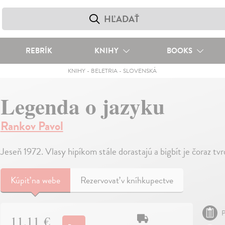
REBRÍK
KNIHY
BOOKS
KNIHY
-
BELETRIA
-
SLOVENSKÁ
Legenda o jazyku
Rankov Pavol
Jeseň 1972. Vlasy hipíkom stále dorastajú a bigbít je čoraz tvr
Kúpiť
na webe
Rezervovať v kníhkupectve
P
11,11 €