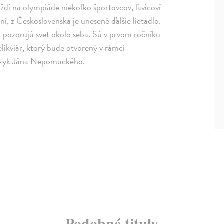
dí na olympiáde niekoľko športovcov, ľavicoví
, z Československa je unesené ďalšie lietadlo.
 pozorujú svet okolo seba. Sú v prvom ročníku
relikviár, ktorý bude otvorený v rámci
jazyk Jána Nepomuckého.
Podobné tituly