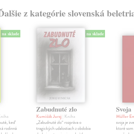
Ďalšie z kategórie slovenská beletri
na sklade
na sklade
Zabudnuté zlo
Svoja
Kniha
Kumičák Juraj
| Kniha
Müller E
obuté, keď
„Zabudnuté zlo“ rozpráva o
svoja je zv
ká rodinná
tragických udalostiach z obdobia
ktoré som 