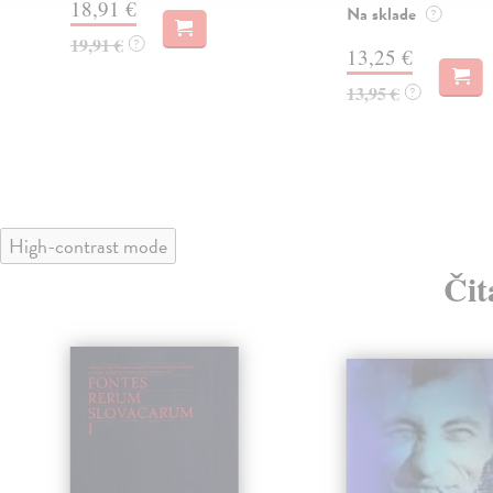
18,91 €
Na sklade
?
19,91 €
?
13,25 €
13,95 €
?
High-contrast mode
Čit