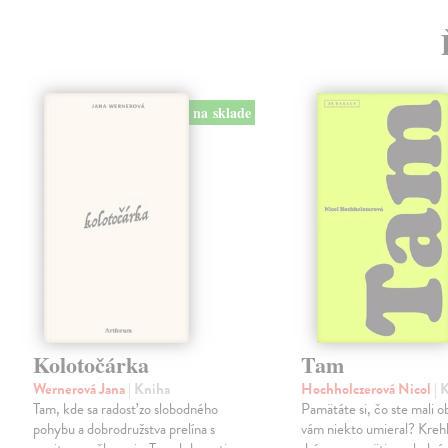
na sklade
Kolotočárka
Tam
Wernerová Jana
| Kniha
Hochholczerová Nicol
| 
Tam, kde sa radosť zo slobodného
Pamätáte si, čo ste mali 
pohybu a dobrodružstva prelína s
vám niekto umieral? Kreh