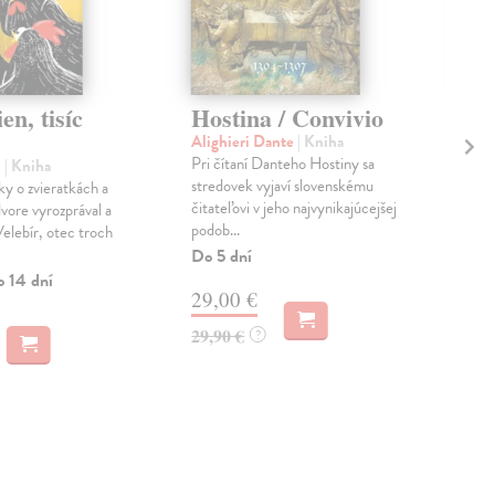
en, tisíc
Hostina / Convivio
Pa
Sn
Alighieri Dante
| Kniha
Sl
Pri čítaní Danteho Hostiny sa
l
| Kniha
stredovek vyjaví slovenskému
ky o zvieratkách a
Hrí
čitateľovi v jeho najvynikajúcejšej
dvore vyrozprával a
Keď 
podob...
Velebír, otec troch
Slov
Do 5 dní
pre
meni
o 14 dní
29,00 €
Na 
29,90 €
?
13
14,