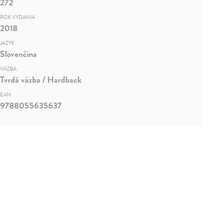
272
ROK VYDANIA
2018
JAZYK
Slovenčina
VÄZBA
Tvrdá väzba / Hardback
EAN
9788055635637