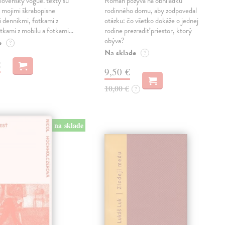
lovenský vogue. texty sú
Román pozýva na obhliadku
 mojimi škrabopisne
rodinného domu, aby zodpovedal
 denníkmi, fotkami z
otázku: čo všetko dokáže o jednej
otkami z mobilu a fotkami…
rodine prezradiť priestor, ktorý
obýva?
e
?
Na sklade
?
€
9,50 €
10,00 €
?
na sklade