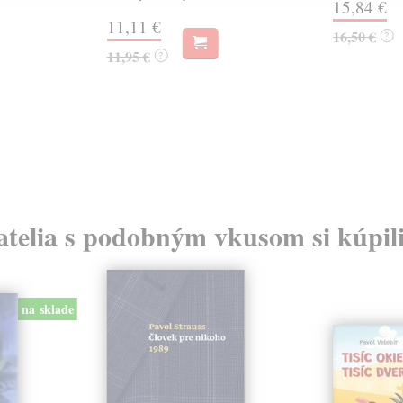
15,84 €
11,11 €
16,50 €
?
11,95 €
?
atelia s podobným vkusom si kúpili
na sklade