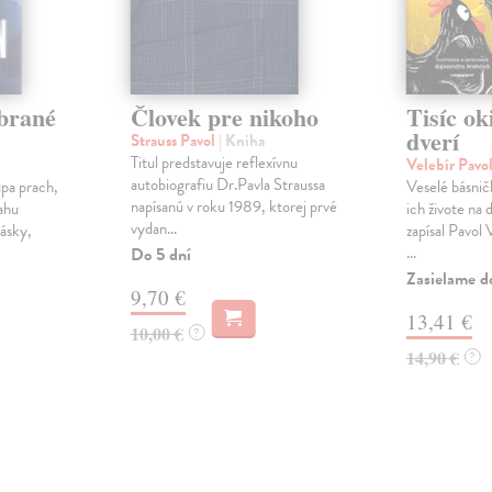
brané
Človek pre nikoho
Tisíc oki
dverí
Strauss Pavol
| Kniha
Titul predstavuje reflexívnu
Velebír Pavo
autobiografiu Dr.Pavla Straussa
úpa prach,
Veselé básnič
napísanú v roku 1989, ktorej prvé
ahu
ich živote na 
vydan...
lásky,
zapísal Pavol 
...
Do 5 dní
Zasielame d
9,70 €
13,41 €
10,00 €
?
14,90 €
?