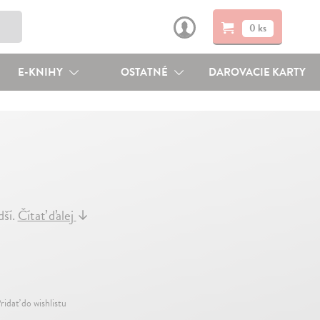
0 ks
E-KNIHY
OSTATNÉ
DAROVACIE KARTY
dší.
Čítať ďalej
↓
ridať do wishlistu