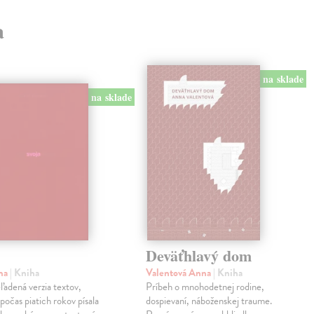
a
na sklade
na sklade
Deväťhlavý dom
ma
| Kniha
Valentová Anna
| Kniha
eľadená verzia textov,
Príbeh o mnohodetnej rodine,
počas piatich rokov písala
dospievaní, náboženskej traume.