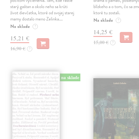
pocitom vyčlenenia. Tam, kde rastie
dráma o pamäti, posledný
starý gaštan a okolo neho sa krúti
blízkeho a o tom, čo sa zme
život dievčatka, ktoré od svojej starej
ktoré tu zostali.
mamy dostalo meno Zelinka.…
Na sklade
?
Na sklade
?
14,25 €
15,21 €
15,00 €
?
16,90 €
?
na sklade