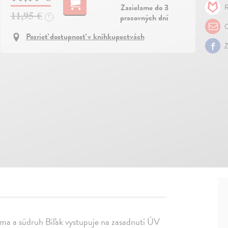
Zasielame do 3
R
11,95 €
pracovných dní
?
O
Pozrieť dostupnosť v kníhkupectvách
Z
ma a súdruh Biľak vystupuje na zasadnutí ÚV