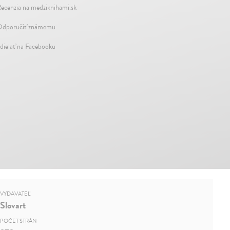
ecenzia na medziknihami.sk
dporučiť známemu
dielať na Facebooku
VYDAVATEĽ
Slovart
POČET STRÁN