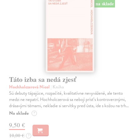
na sklade
Táto izba sa nedá zjesť
Hochholczerová Nicol
| Kniha
Sú debuty tápajúce, rozpačité, kvalitatívne nevyvážené, ale tento
medzi ne nepatrí. Hochholczerová sa nebojí prísť s kontroverznými,
drásavými témami, nekladie si servítky pred ústa, ide s kožou na trh…
Na sklade
?
9,50 €
10,00 €
?