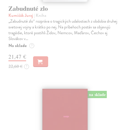
Zabudnuté zlo
Kumičák Juraj
| Kniha
„Zabudnuté zlo“ rozpráva o tragických udalostiach z obdobia druhej
svetovej vojny a krátko po nej. Na príbehoch postáv sa objavujú
tragédie, ktoré postihli Židov, Nemcov, Maďarov, Čechov aj
Slovákov v…
Na sklade
?
21,47 €
22,60 €
?
na sklade