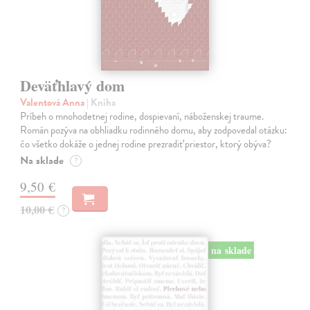
Deväťhlavý dom
Valentová Anna
| Kniha
Príbeh o mnohodetnej rodine, dospievaní, náboženskej traume.
Román pozýva na obhliadku rodinného domu, aby zodpovedal otázku:
čo všetko dokáže o jednej rodine prezradiť priestor, ktorý obýva?
Na sklade
?
9,50 €
10,00 €
?
na sklade