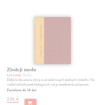
Zlodeji medu
Luk Lukáš
| Kniha
Ďalšia kniha autora, ktorý si už našiel svojich skalných čitateľov. Na
rozdiel od kníh predchádzajúcich, nie je zasadená do súčasnosti.
Zasielame do 14 dní
2,91 €