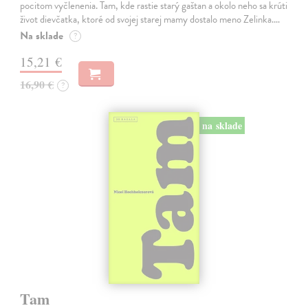
pocitom vyčlenenia. Tam, kde rastie starý gaštan a okolo neho sa krúti
život dievčatka, ktoré od svojej starej mamy dostalo meno Zelinka.…
Na sklade
?
15,21 €
16,90 €
?
na sklade
Tam