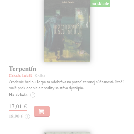
na sklade
Terpentín
Cabala Lukáš
| Kniha
Zrodenie hrdinu Terpa sa odohráva na pozadí temnej súčasnosti. Stačí
malé preklopenie a z reality sa stáva dystópia.
Na sklade
?
17,01 €
18,90 €
?