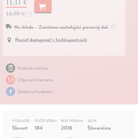
11,11 €
11,95 €
?
Na sklade – Zasielame nasledujúci pracovný deň
?
Pozrieť dostupnosť v kníhkupectvách
Pridať do wishlistu
Odporučiť známemu
Zdielať na Facebooku
VYDAVATEĽ
POČET STRÁN
ROK VYDANIA
JAZYK
Slovart
184
2018
Slovenčina