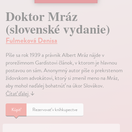
Doktor Mráz
(slovenské vydanie)
Fulmeková Denisa
Píše sa rok 1939 a právnik Albert Mráz nájde v
prorežimnom Gardistovi článok, v ktorom je hlavnou
postavou on sám. Anonymný autor píše o prekrstenom
židovskom advokátovi, ktorý si zmenil meno na Mráz,
aby mohol naďalej bohatnúť na úkor Slovákov.
Čítať ďalej
↓
Kúpiť
Rezervovať v kníhkupectve