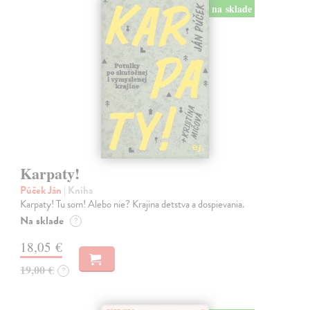
na sklade
Karpaty!
Púček Ján
| Kniha
Karpaty! Tu som! Alebo nie? Krajina detstva a dospievania.
Na sklade
?
18,05 €
19,00 €
?