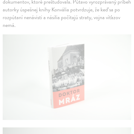
dokumentov, ktoré preštudovala. Pútavo vyrozprávaný príbeh
autorky úspešnej knihy Konvália potvrdzuje, že keď sa po
rozpútaní nenávisti a násilia počítajú straty, vojna víťazov
nemá.