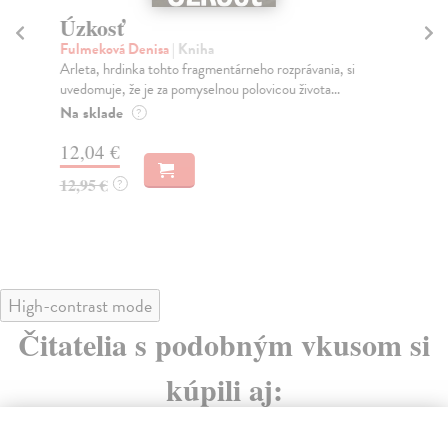
sť
My pôjdeme 
vá Denisa
| Kniha
Fulmeková Denisa
| 
hrdinka tohto fragmentárneho rozprávania, si
Tí, ktorých milujeme, n
e, že je za pomyselnou polovicou života...
konflikty, hneváme sa n
de
Na sklade
?
?
 €
13,90 €
14,95 €
?
?
High-contrast mode
Čitatelia s podobným vkusom si
kúpili aj:
na sklade