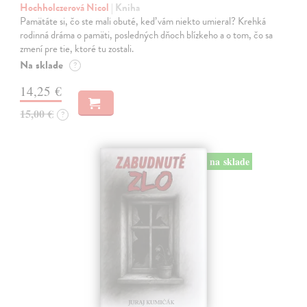
Hochholczerová Nicol
| Kniha
Pamätáte si, čo ste mali obuté, keď vám niekto umieral? Krehká
rodinná dráma o pamäti, posledných dňoch blízkeho a o tom, čo sa
zmení pre tie, ktoré tu zostali.
Na sklade
?
14,25 €
15,00 €
?
na sklade