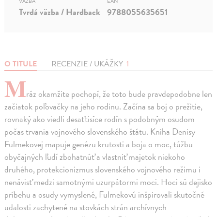
VÄZBA
EAN
Tvrdá väzba / Hardback
9788055635651
O TITULE
RECENZIE / UKÁŽKY
1
M
ráz okamžite pochopí, že toto bude pravdepodobne len
začiatok poľovačky na jeho rodinu. Začína sa boj o prežitie,
rovnaký ako viedli desaťtisíce rodín s podobným osudom
počas trvania vojnového slovenského štátu. Kniha Denisy
Fulmekovej mapuje genézu krutosti a boja o moc, túžbu
obyčajných ľudí zbohatnúť a vlastniť majetok niekoho
druhého, protekcionizmus slovenského vojnového režimu i
nenávisť medzi samotnými uzurpátormi moci. Hoci sú dejisko
príbehu a osudy vymyslené, Fulmekovú inšpirovali skutočné
udalosti zachytené na stovkách strán archívnych