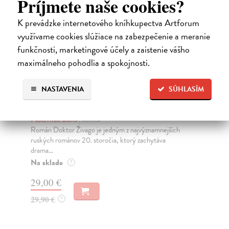
Príjmete naše cookies?
K prevádzke internetového kníhkupectva Artforum
využívame cookies slúžiace na zabezpečenie a meranie
funkčnosti, marketingové účely a zaistenie vášho
maximálneho pohodlia a spokojnosti.
NASTAVENIA
SÚHLASÍM
Doktor Živago (slovenské
H
vydanie)
Mo
Ak 
Pasternak Boris
| Kniha
živ
Román Doktor Živago je jedným z najvýznamnejších
ruských románov 20. storočia, ktorý zachytáva
Do
drama...
16
Na sklade
?
16
29,00 €
29,90 €
?