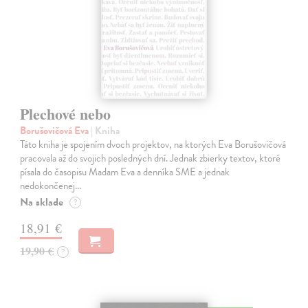
Plechové nebo
Borušovičová Eva
| Kniha
Táto kniha je spojením dvoch projektov, na ktorých Eva Borušovičová
pracovala až do svojich posledných dní. Jednak zbierky textov, ktoré
písala do časopisu Madam Eva a denníka SME a jednak
nedokončenej…
Na sklade
?
18,91 €
19,90 €
?