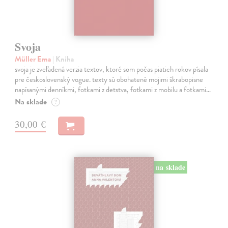
Svoja
Müller Ema
| Kniha
svoja je zveľadená verzia textov, ktoré som počas piatich rokov písala
pre československý vogue. texty sú obohatené mojimi škrabopisne
napísanými denníkmi, fotkami z detstva, fotkami z mobilu a fotkami…
Na sklade
?
30,00 €
na sklade