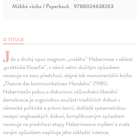
Mäkká väzba / Paperback
9788024638263
O TITULE
J
de o druhý opus magnum „zralého“ Habermase v oblasti
„praktické filosofie“, v němž velmi složitým způsobem
navazuje na svou předchozí, stejně tak monumentální knihu
„Theorie des kommunikativen Handelns“ (1981).
Habermasův pokus o diskursivní zdůvodnění liberální
demokracie je organickou součástí tradičních diskusí v
německé politické a právní teorii, dokládá systematickou
recepci anglosaských diskusí, komplikovaným způsobem
navazuje na předchozí etapy Habermasova myšlení a zcela
novým způsobem naplňuje jeho základní intence.