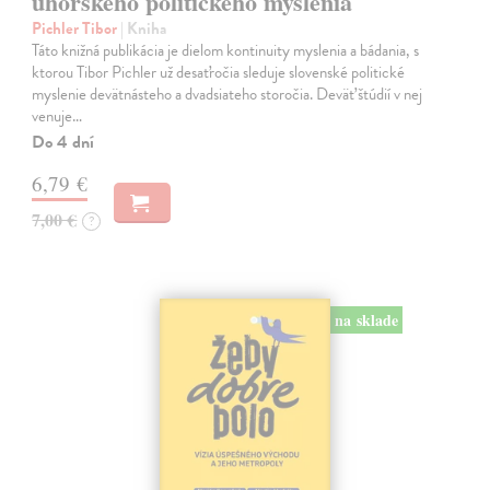
uhorského politického myslenia
Pichler Tibor
| Kniha
Táto knižná publikácia je dielom kontinuity myslenia a bádania, s
ktorou Tibor Pichler už desaťročia sleduje slovenské politické
myslenie devätnásteho a dvadsiateho storočia. Deväť štúdií v nej
venuje…
Do 4 dní
6,79 €
7,00 €
?
na sklade