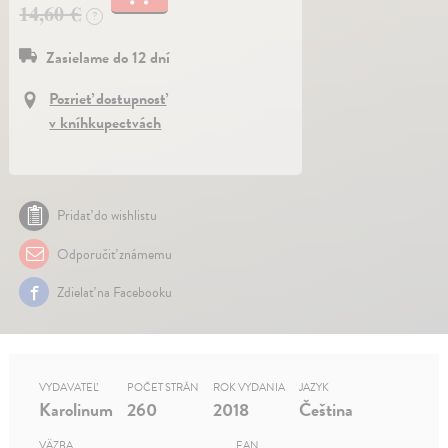
14,60 €
?
Zasielame do 12 dní
Pozrieť dostupnosť
v kníhkupectvách
Pridať do wishlistu
Odporučiť známemu
Zdielať na Facebooku
VYDAVATEĽ
POČET STRÁN
ROK VYDANIA
JAZYK
Karolinum
260
2018
Čeština
VÄZBA
EAN