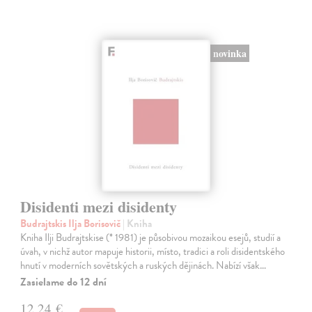
novinka
Disidenti mezi disidenty
Budrajtskis Ilja Borisovič
| Kniha
Kniha Ilji Budrajtskise (* 1981) je působivou mozaikou esejů, studií a
úvah, v nichž autor mapuje historii, místo, tradici a roli disidentského
hnutí v moderních sovětských a ruských dějinách. Nabízí však…
Zasielame do 12 dní
12,24 €