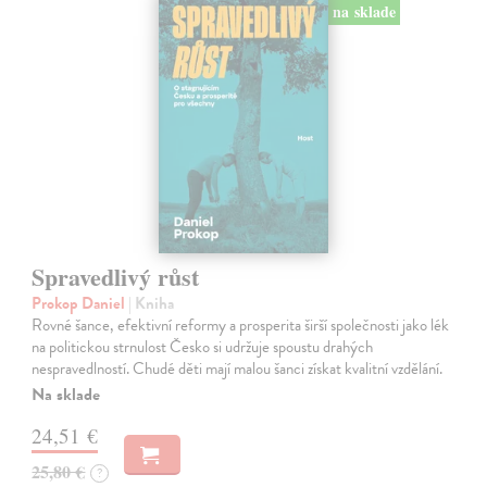
na sklade
Spravedlivý růst
Prokop Daniel
| Kniha
Rovné šance, efektivní reformy a prosperita širší společnosti jako lék
na politickou strnulost Česko si udržuje spoustu drahých
nespravedlností. Chudé děti mají malou šanci získat kvalitní vzdělání.
Na sklade
24,51 €
25,80 €
?