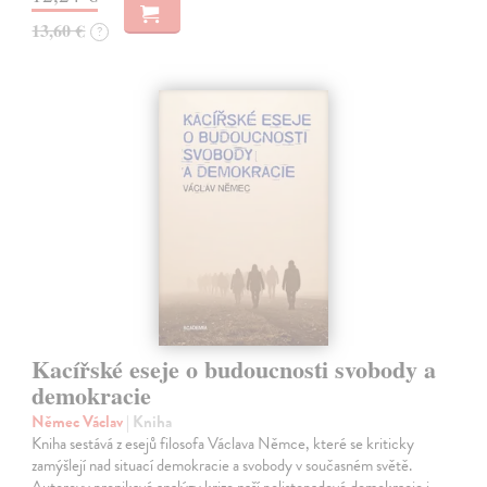
13,60 €
?
Kacířské eseje o budoucnosti svobody a
demokracie
Němec Václav
| Kniha
Kniha sestává z esejů filosofa Václava Němce, které se kriticky
zamýšlejí nad situací demokracie a svobody v současném světě.
Autorovy pronikavé analýzy krize naší polistopadové demokracie i