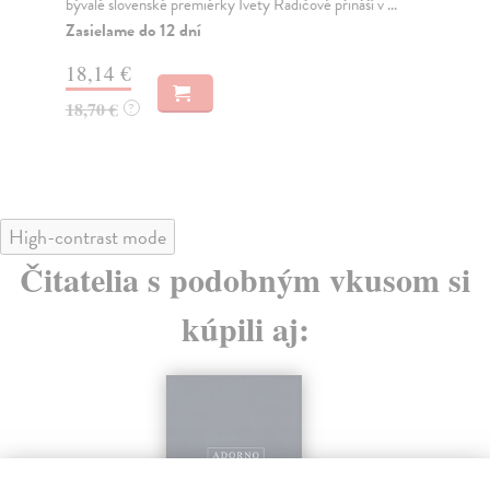
bývalé slovenské premiérky Ivety Radičové přináší v ...
veř
Zasielame do 12 dní
Za
18,14 €
15
18,70 €
16
?
High-contrast mode
Čitatelia s podobným vkusom si
kúpili aj: