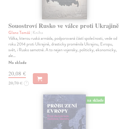
Souostroví Rusko ve válce proti Ukrajině
Glanc Tomáš
| Kniha
Válka, kterou ruská armáda, podporovaná částí společnosti, vede od
roku 2014 proti Ukrajině, drasticky proměnila Ukrajinu, Evropu,
svět, i Rusko samotné. A to nejen vojensky, politicky, ekonomicky,
ale…
Na sklade
20,08 €
20,70 €
?
na sklade