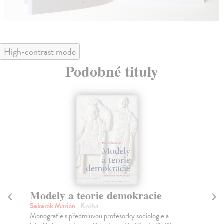
High-contrast mode
Podobné tituly
Modely a teorie demokracie
D
Sekerák Marián
| Kniha
Va
Monografie s předmluvou profesorky sociologie a
Kni