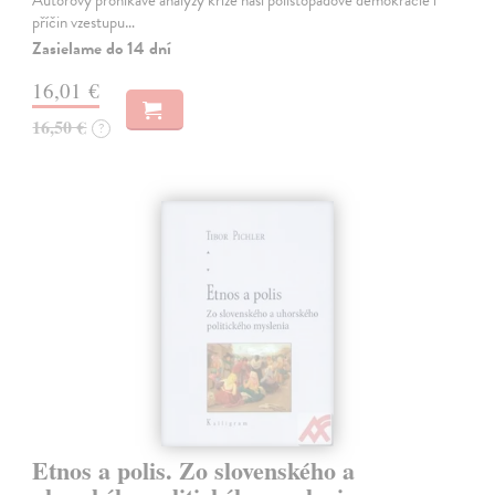
příčin vzestupu…
Zasielame do 14 dní
16,01 €
16,50 €
?
Etnos a polis. Zo slovenského a