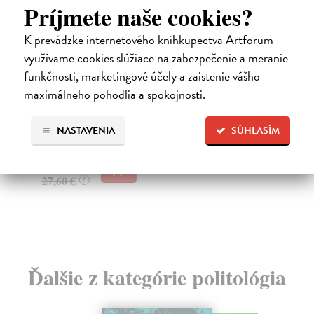
Príjmete naše cookies?
K prevádzke internetového kníhkupectva Artforum
využívame cookies slúžiace na zabezpečenie a meranie
Estetická teorie
M
funkčnosti, marketingové účely a zaistenie vášho
Adorno Theodor W.
| Kniha
Ba
maximálneho pohodlia a spokojnosti.
Adorno, který vystupoval proti výkladovým systémům,
Tom
zde podává v podstatě úplný a originální estetic...
a p
Zasielame do 14 dní
Za
NASTAVENIA
SÚHLASÍM
26,22 €
7,
27,60 €
8,
?
Ďalšie z kategórie politológia