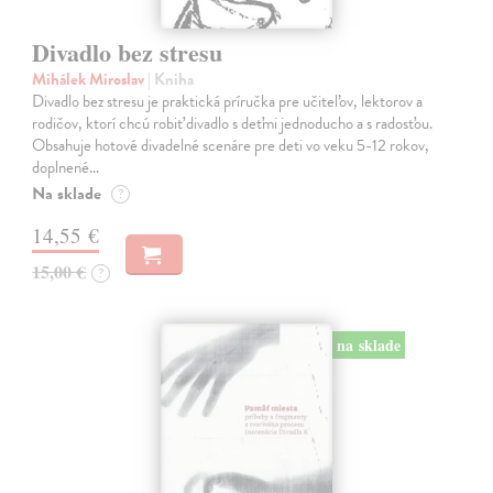
Divadlo bez stresu
Mihálek Miroslav
| Kniha
Divadlo bez stresu je praktická príručka pre učiteľov, lektorov a
rodičov, ktorí chcú robiť divadlo s deťmi jednoducho a s radosťou.
Obsahuje hotové divadelné scenáre pre deti vo veku 5-12 rokov,
doplnené…
Na sklade
?
14,55 €
15,00 €
?
na sklade