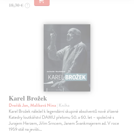
18,30 €
?
Karel Brožek
Dvořák Jan, Malíková Nina
| Kniha
Karel Brožek náležel k legendární skupině absolventů nově zřízené
Katedry loutkářství DAMU přelomu 50. a 60. let – společně s
Jurajem Herzem, Jiřím Srncem, Janem Švankmajerem ad. V roce
1959 stál na jevišti…