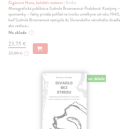
Cigánová Hana, kolektív autorov
| Kniha
Monografická publikácia Ľudmila Brozmanová-Podobová: Kostýmy –
spomienky – fakty prináša pohľad na tvorbu umelkyne od roku 1940,
keď Ľudmila Brozmanová nastúpila do Slovenského národného divadla
ako vedúca…
Na sklade
?
23,75 €
25,00 €
?
na sklade