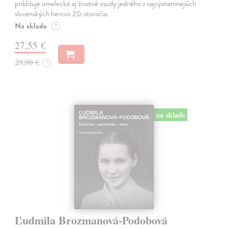
približuje umelecké aj životné osudy jedného z najvýznamnejších
slovenských hercov 20. storočia.
Na sklade
?
27,55 €
29,00 €
?
na sklade
Ľudmila Brozmanová-Podobová