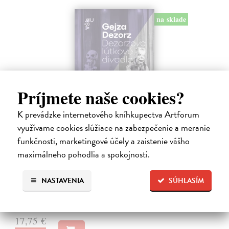
na sklade
Príjmete naše cookies?
K prevádzke internetového kníhkupectva Artforum
využívame cookies slúžiace na zabezpečenie a meranie
Dezorzovo lútkové divadlo
funkčnosti, marketingové účely a zaistenie vášho
Dezorz Gejza
| Kniha
maximálneho pohodlia a spokojnosti.
Kniha o Dezorzovom lútkovom divadle mapuje viac ako dve
desaťročia existencie jedného z najvýraznejších slovenských
nezávislých bábkových súborov. Obsahuje fotografie, spomienky,
NASTAVENIA
SÚHLASÍM
výtvarné návrhy, texty…
Na sklade
?
17,75 €