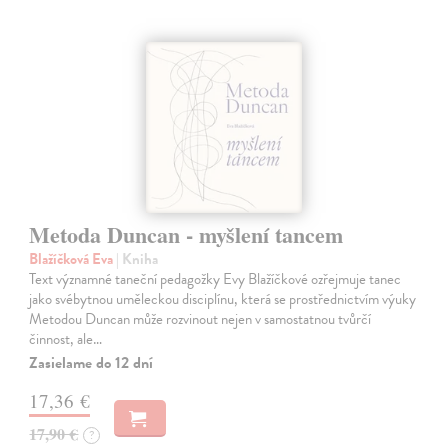
Metoda Duncan - myšlení tancem
Blažíčková Eva
| Kniha
Text významné taneční pedagožky Evy Blažíčkové ozřejmuje tanec
jako svébytnou uměleckou disciplínu, která se prostřednictvím výuky
Metodou Duncan může rozvinout nejen v samostatnou tvůrčí
činnost, ale…
Zasielame do 12 dní
17,36 €
17,90 €
?