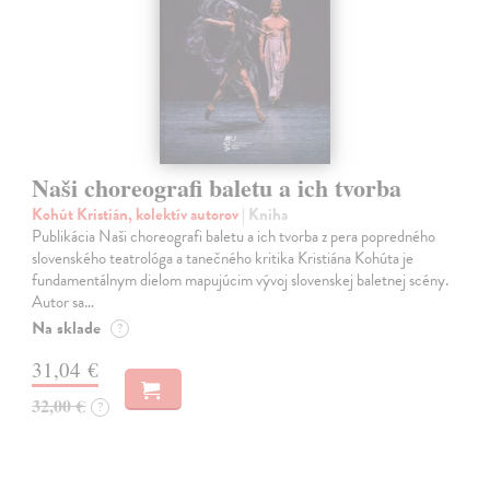
Naši choreografi baletu a ich tvorba
Kohút Kristián, kolektív autorov
| Kniha
Publikácia Naši choreografi baletu a ich tvorba z pera popredného
slovenského teatrológa a tanečného kritika Kristiána Kohúta je
fundamentálnym dielom mapujúcim vývoj slovenskej baletnej scény.
Autor sa…
Na sklade
?
31,04 €
32,00 €
?