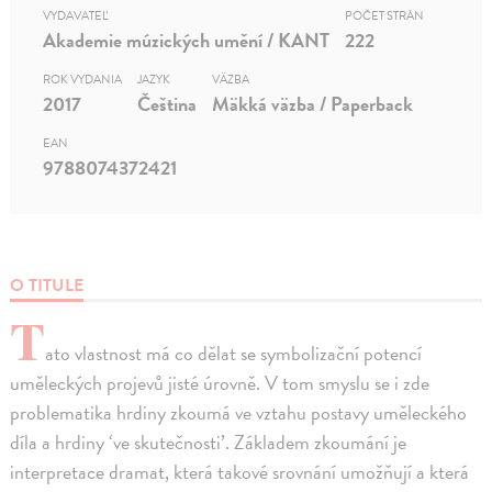
VYDAVATEĽ
POČET STRÁN
Akademie múzických umění / KANT
222
ROK VYDANIA
JAZYK
VÄZBA
2017
Čeština
Mäkká väzba / Paperback
EAN
9788074372421
O TITULE
T
ato vlastnost má co dělat se symbolizační potencí
uměleckých projevů jisté úrovně. V tom smyslu se i zde
problematika hrdiny zkoumá ve vztahu postavy uměleckého
díla a hrdiny ‘ve skutečnosti’. Základem zkoumání je
interpretace dramat, která takové srovnání umožňují a která