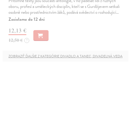
Přítomné texty jsou součástí antologie, v níž padesát lidí z různých
oboru, profesí a uměleckých disciplín, kteří se s Gurdžijevem setkali
osobně nebo prostřednictvím žáků, podává svědectví o rozhodující…
Zasielame do 12 dní
12,13 €
12,50 €
?
ZOBRAZIŤ ĎALŠIE Z KATEGÓRIE DIVADLO A TANEC, DIVADELNÁ VEDA