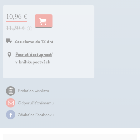
10,96 €
11,30 €
?
Zasielame do 12 dní
Pozrieť dostupnosť
v kníhkupectvách
Pridať do wishlistu
Odporučiť známemu
Zdielať na Facebooku