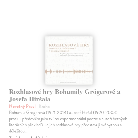
Rozhlasové hry Bohumily Grögerové a
Josefa Hiršala
Novotný Pavel
| Kniha
Bohumila Grögerová (1921-2014) a Josef Hiršal (1920-2003)
prosluli především jako tvůrci experimentální poezie a autoři četných
literárních překladů. Jejich rozhlasové hry představují svébytnou a
důležitou…