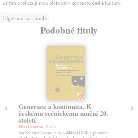
už tím prokazují svou platnost v kontextu české kultury.
High-contrast mode
Podobné tituly
Generace a kontinuita. K
M
českému scénickému umění 20.
O
století
Síl
Měs
Sílová Zuzana
| Kniha
dvo
Soubor studií navazuje na publikaci DISK a generace