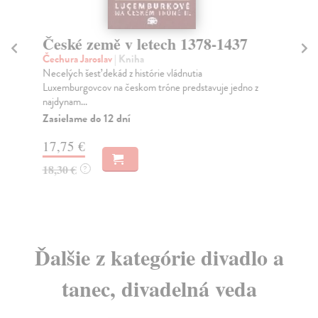
České země v letech 1378-1437
K
di
Čechura Jaroslav
| Kniha
Necelých šesť dekád z histórie vládnutia
Síl
Luxemburgovcov na českom tróne predstavuje jedno z
Co 
najdynam...
a W
Zasielame do 12 dní
Za
17,75 €
10
18,30 €
?
11
Ďalšie z kategórie divadlo a
tanec, divadelná veda