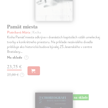
Pamät miesta
Piatriková Mária
| Kniha
Kniha Pamäť miesta odkrýva v dvanástich kapitolách vzťah umeleckej
tvorby a konkrétneho priestoru. Na príklade nezávislého divadla
približuje ako historická budova bývalej ZŠ Jesenského v centre
Bratislavy…
Na sklade
?
23,75 €
25,00 €
?
na sklade