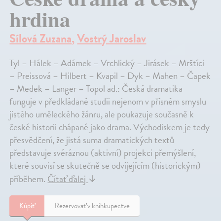
hrdina
Sílová Zuzana
,
Vostrý Jaroslav
Tyl – Hálek – Adámek – Vrchlický – Jirásek – Mrštíci
– Preissová – Hilbert – Kvapil – Dyk – Mahen – Čapek
– Medek – Langer – Topol ad.: Česká dramatika
funguje v předkládané studii nejenom v přísném smyslu
jistého uměleckého žánru, ale poukazuje současně k
české historii chápané jako drama. Východiskem je tedy
přesvědčení, že jistá suma dramatických textů
představuje svéráznou (aktivní) projekci přemýšlení,
které souvisí se skutečně se odvíjejícím (historickým)
příběhem.
Čítať ďalej
↓
Kúpiť
Rezervovať v kníhkupectve