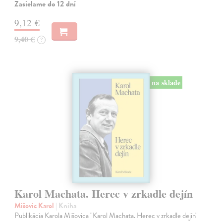
Zasielame do 12 dní
9,12 €
9,40 €
?
na sklade
Karol Machata. Herec v zrkadle dejín
Mišovic Karol
| Kniha
Publikácia Karola Mišovica "Karol Machata. Herec v zrkadle dejín"