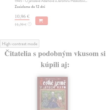
1945 - O jaroslavě Adamové a Jaromíru Pleskotovi...
Za
Zasielame do 12 dní
10
10,96 €
11
11,30 €
?
High-contrast mode
Čitatelia s podobným vkusom si
kúpili aj: