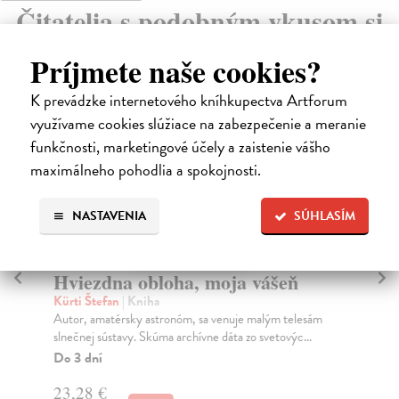
Čitatelia s podobným vkusom si
kúpili aj:
Príjmete naše cookies?
K prevádzke internetového kníhkupectva Artforum
na sklade
využívame cookies slúžiace na zabezpečenie a meranie
funkčnosti, marketingové účely a zaistenie vášho
maximálneho pohodlia a spokojnosti.
NASTAVENIA
SÚHLASÍM
Hviezdny posol
V
Tyson Degrasse Neil
| Kniha
Sc
Neil deGrasse Tyson vníma civilizáciu na Zemi z
Spi
kozmickej perspektívy. Vrhá nové svetlo na zásadné n...
o ž
Na sklade
Do
?
17,96 €
14