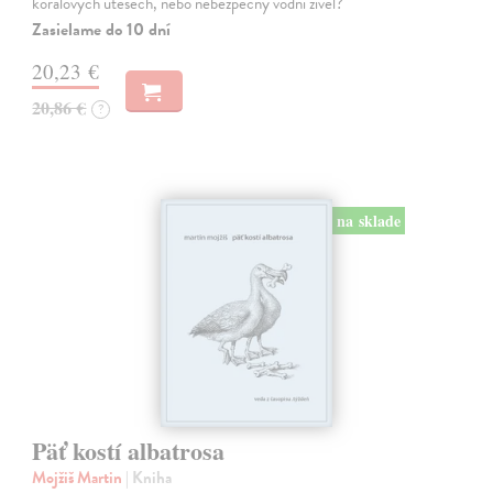
korálových útesech, nebo nebezpečný vodní živel?
Zasielame do 10 dní
20,23 €
20,86 €
?
na sklade
Päť kostí albatrosa
Mojžiš Martin
| Kniha