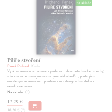
na sklade
Pilíře stvoření
Panek Richard
| Kniha
Výzkum vesmíru zaznamenal v posledních desetiletích velké úspěchy;
vděčíme za ně mimo jiné vesmírným dalekohledům, přístrojům
umístěným ve vesmírném prostoru a monitorujících viditelné i
neviditelné záření.…
Na sklade
?
17,29 €
18,20 €
?