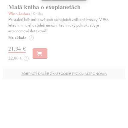
Malá kniha o exoplanetách
Winn Joshua
| Kniha
Po staletí lidé snili o světech obíhajících vzdálené hvězdy. V 90.
letech minulého století umožnil technický pokrok, aby je
astronomové detekovali.
Na sklade
?
21,34 €
22,00 €
?
ZOBRAZIŤ ĎALŠIE Z KATEGÓRIE FYZIKA, ASTRONÓMIA