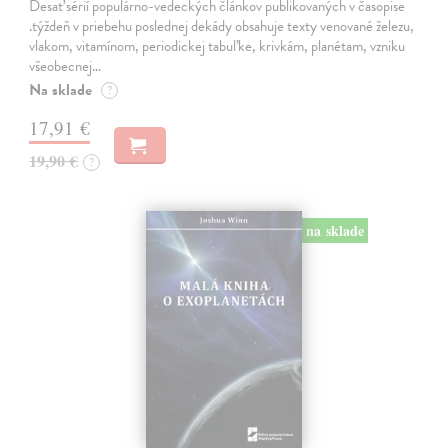
Desať sérií populárno-vedeckých článkov publikovaných v časopise
.týždeň v priebehu poslednej dekády obsahuje texty venované železu,
vlakom, vitamínom, periodickej tabuľke, krivkám, planétam, vzniku
všeobecnej…
Na sklade
?
17,91 €
19,90 €
?
na sklade