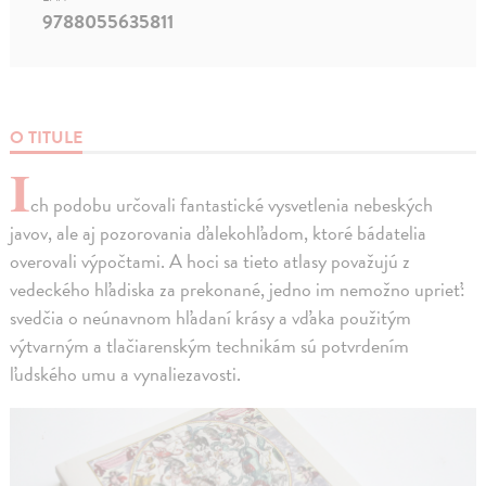
9788055635811
O TITULE
I
ch podobu určovali fantastické vysvetlenia nebeských
javov, ale aj pozorovania ďalekohľadom, ktoré bádatelia
overovali výpočtami. A hoci sa tieto atlasy považujú z
vedeckého hľadiska za prekonané, jedno im nemožno uprieť:
svedčia o neúnavnom hľadaní krásy a vďaka použitým
výtvarným a tlačiarenským technikám sú potvrdením
ľudského umu a vynaliezavosti.