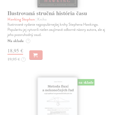
Ilustrovaná stručná história času
Hawking Stephen
| Kniha
Ilustrované vydanie najpopulárnejšej knihy Stephena Hawkinga.
Popularitu jej vytvorili nielen zaujímavé odborné názory autora, ale aj
jeho pozoruhodný osud.
Na sklade
?
18,95 €
19,95 €
?
na sklade