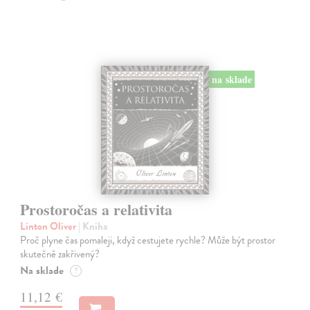
na sklade
Prostoročas a relativita
Linton Oliver
| Kniha
Proč plyne čas pomaleji, když cestujete rychle? Může být prostor
skutečně zakřivený?
Na sklade
?
11,12 €