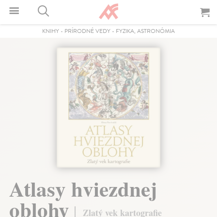
KNIHY
-
PRÍRODNÉ VEDY
-
FYZIKA, ASTRONÓMIA
Atlasy hviezdnej
oblohy
Zlatý vek kartografie