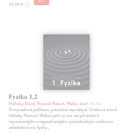
11,70 €
?
Fyzika 1,2
Halliday David, Resnick Robert, Walker Jearl
| Kniha
Dvousvazková publikace, jednotlivě neprodejná. Učebnice autorů
Halliday-Resnick-Walker patří už více než půl století k
nejuznávanějším a nejpoužívanějším vysokoškolským učebnicím
základního kurzu fyziky…