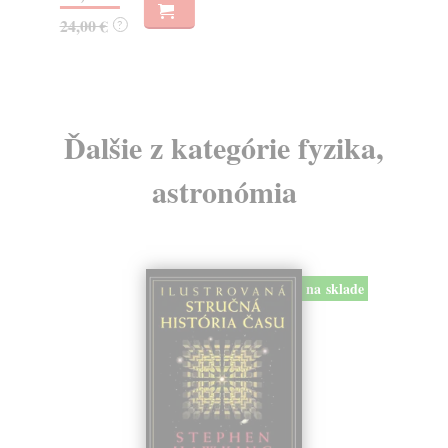
18,90 €
14
?
Ďalšie z kategórie fyzika,
astronómia
na sklade