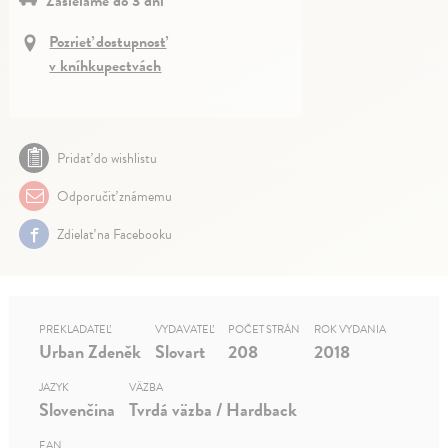
Zasielame do 3 dní
Pozrieť dostupnosť
v kníhkupectvách
Pridať do wishlistu
Odporučiť známemu
Zdielať na Facebooku
PREKLADATEĽ
VYDAVATEĽ
POČET STRÁN
ROK VYDANIA
Urban Zdeněk
Slovart
208
2018
JAZYK
VÄZBA
Slovenčina
Tvrdá väzba / Hardback
EAN