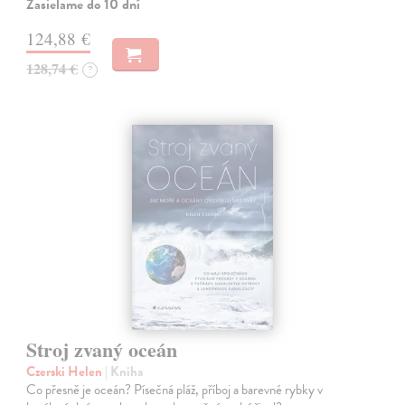
Zasielame do 10 dní
124,88 €
128,74 €
?
Stroj zvaný oceán
Czerski Helen
| Kniha
Co přesně je oceán? Písečná pláž, příboj a barevné rybky v