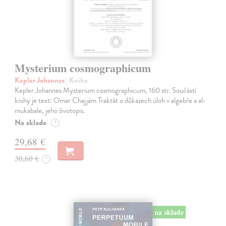
Mysterium cosmographicum
Kepler Johannes
| Kniha
Kepler Johannes Mysterium cosmographicum, 160 str. Součástí
knihy je text: Omar Chajjám Traktát o důkazech úloh v algebře a al-
mukabale, jeho životopis.
Na sklade
?
29,68 €
30,60 €
?
na sklade