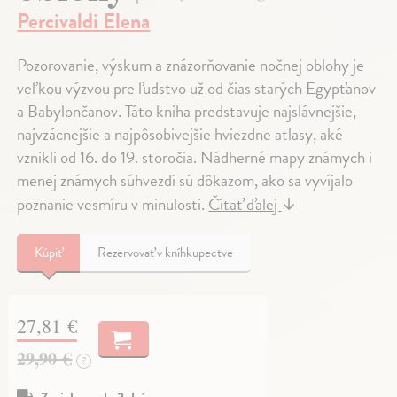
Percivaldi Elena
Pozorovanie, výskum a znázorňovanie nočnej oblohy je
veľkou výzvou pre ľudstvo už od čias starých Egypťanov
a Babylončanov. Táto kniha predstavuje najslávnejšie,
najvzácnejšie a najpôsobivejšie hviezdne atlasy, aké
vznikli od 16. do 19. storočia. Nádherné mapy známych i
menej známych súhvezdí sú dôkazom, ako sa vyvíjalo
poznanie vesmíru v minulosti.
Čítať ďalej
↓
Kúpiť
Rezervovať v kníhkupectve
27,81 €
29,90 €
?