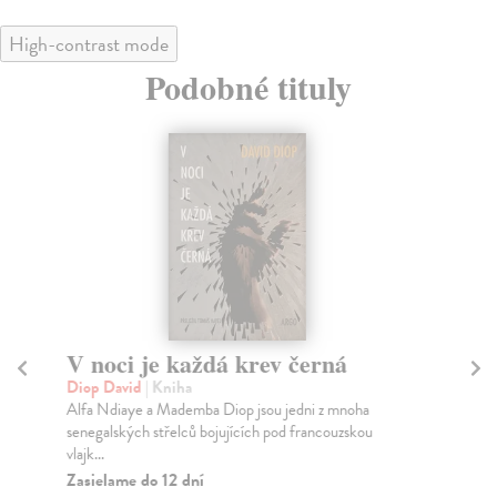
High-contrast mode
Podobné tituly
i je každá krev černá
Mladík / Udál
vid
| Kniha
Ernaux Annie
| Kniha
aye a Mademba Diop jsou jedni z mnoha
Věřím, že každý zážitek
kých střelců bojujících pod francouzskou
nezadatelné právo být 
Zasielame do 12 dní
me do 12 dní