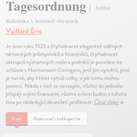
Tagesordnung
Anšlus
Rakouska v šestnácti obrazech
Vuillard Éric
Je únor roku 1933 a čtyřiadvacet elegantně oděných
německých průmyslníků a finančníků, čtyřiadvacet
zástupců významných rodin a podniků je povoláno ke
schůzce s Hermannem Göringem, jenž jim vysvětlí, proč
je nutné, aby Hitler vyhrál volby, a jak tomu mohou
pomoci. Nikdo z nich se nevzepře, všichni do jednoho
přispějí svými financemi, všichni ovšem budou z tohoto
činu po následující desetiletí profitovat.
Čítať ďalej
↓
Kúpiť
Rezervovať v kníhkupectve