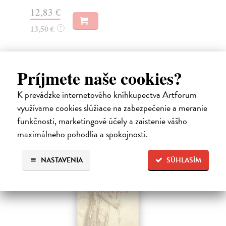
13,68 €
 €
14,10 €
?
?
Príjmete naše cookies?
High-contrast mode
Čitatelia s podobným vkusom si
K prevádzke internetového kníhkupectva Artforum
využívame cookies slúžiace na zabezpečenie a meranie
kúpili aj:
funkčnosti, marketingové účely a zaistenie vášho
maximálneho pohodlia a spokojnosti.
na sklade
NASTAVENIA
SÚHLASÍM