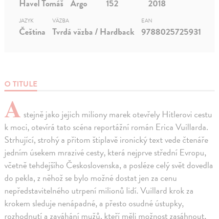
Havel Tomáš
Argo
152
2018
JAZYK
VÄZBA
EAN
Čeština
Tvrdá väzba / Hardback
9788025725931
O TITULE
A
stejně jako jejich miliony marek otevřely Hitlerovi cestu
k moci, otevírá tato scéna reportážní román Erica Vuillarda.
Strhující, strohý a přitom štiplavě ironický text vede čtenáře
jedním úsekem mrazivé cesty, která nejprve střední Evropu,
včetně tehdejšího Československa, a posléze celý svět dovedla
do pekla, z něhož se bylo možné dostat jen za cenu
nepředstavitelného utrpení milionů lidí. Vuillard krok za
krokem sleduje nenápadné, a přesto osudné ústupky,
rozhodnutí a zaváhání mužů, kteří měli možnost zasáhnout,