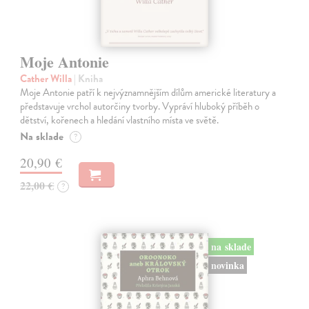
Moje Antonie
Cather Willa
| Kniha
Moje Antonie patří k nejvýznamnějším dílům americké literatury a
představuje vrchol autorčiny tvorby. Vypráví hluboký příběh o
dětství, kořenech a hledání vlastního místa ve světě.
Na sklade
?
20,90 €
22,00 €
?
na sklade
novinka