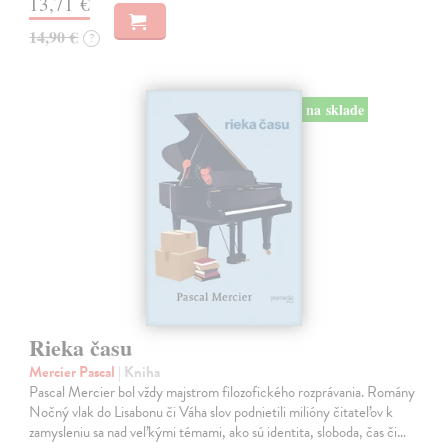
13,71 €
14,90 €
?
na sklade
Rieka času
Mercier Pascal
| Kniha
Pascal Mercier bol vždy majstrom filozofického rozprávania. Romány
Nočný vlak do Lisabonu či Váha slov podnietili milióny čitateľov k
zamysleniu sa nad veľkými témami, ako sú identita, sloboda, čas či…