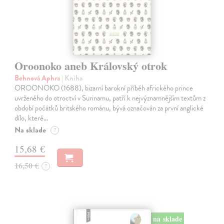
Oroonoko aneb Královský otrok
Behnová Aphra
| Kniha
OROONOKO (1688), bizarní barokní příběh afrického prince
uvrženého do otroctví v Surinamu, patří k nejvýznamnějším textům z
období počátků britského románu, bývá označován za první anglické
dílo, které…
Na sklade
?
15,68 €
16,50 €
?
na sklade