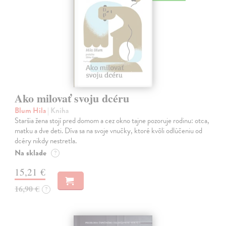
Ako milovať svoju dcéru
Blum Hila
| Kniha
Staršia žena stojí pred domom a cez okno tajne pozoruje rodinu: otca,
matku a dve deti. Díva sa na svoje vnučky, ktoré kvôli odlúčeniu od
dcéry nikdy nestretla.
Na sklade
?
15,21 €
16,90 €
?