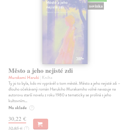
novinka
Město a jeho nejisté zdi
Murakami Haruki
| Kniha
Ty jsi to byla, kdo mi vyprávěl o tom městě. Město a jeho nejisté zdi –
dlouho očekávaný román Harukiho Murakamiho volně navazuje na
autorovu starší novelu z roku 1980 a tematicky se prolíná s jeho
kultovním…
Na sklade
?
30,22 €
32,85 €
?