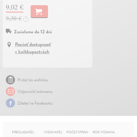
9,02 €
9,30 €
?
Zasielame do 12 dní
Pozrieť dostupnosť
v kníhkupectvách
Pridať do wishlistu
Odporučiť známemu
Zdielať na Facebooku
PREKLADATEĽ
VYDAVATEĽ
POČET STRÁN
ROK VYDANIA