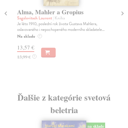
Alma, Mahler a Gropius
Pr
Sagalovitsch Laurent
| Kniha
Sau
Je léto 1910, poslední rok života Gustava Mahlera,
Býv
oslavovaného i nepochopeného moderního skladatele...
mil
Na sklade
Za
?
13,57 €
11
13,99 €
11
?
Ďalšie z kategórie svetová
beletria
na sklade