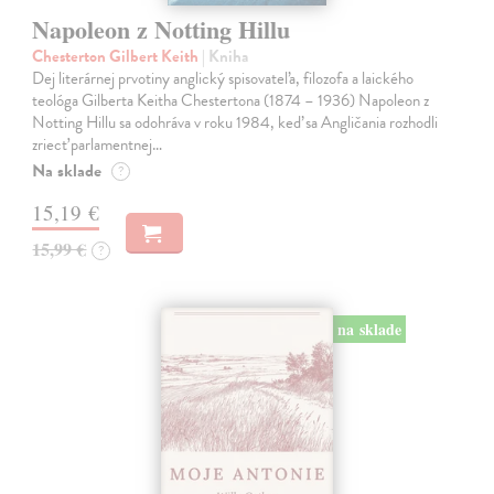
Napoleon z Notting Hillu
Chesterton Gilbert Keith
| Kniha
Dej literárnej prvotiny anglický spisovateľa, filozofa a laického
teológa Gilberta Keitha Chestertona (1874 – 1936) Napoleon z
Notting Hillu sa odohráva v roku 1984, keď sa Angličania rozhodli
zriecť parlamentnej…
Na sklade
?
15,19 €
15,99 €
?
na sklade