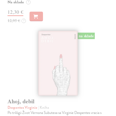
Na sklade
?
12,30 €
12,95 €
?
na sklade
Ahoj, debil
Despentes Virginie
| Kniha
Po trilógii Život Vernona Subutexa sa Virginie Despentes vracia s