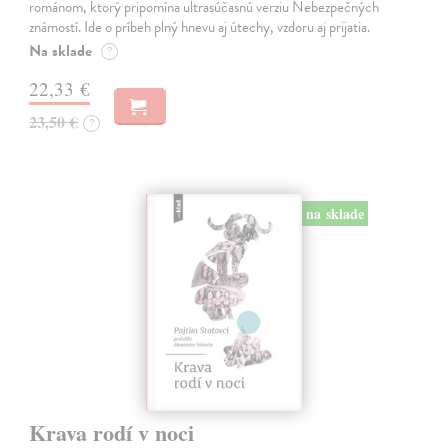
románom, ktorý pripomína ultrasúčasnú verziu Nebezpečných
známostí. Ide o príbeh plný hnevu aj útechy, vzdoru aj prijatia.
Na sklade
?
22,33 €
23,50 €
?
na sklade
Krava rodí v noci