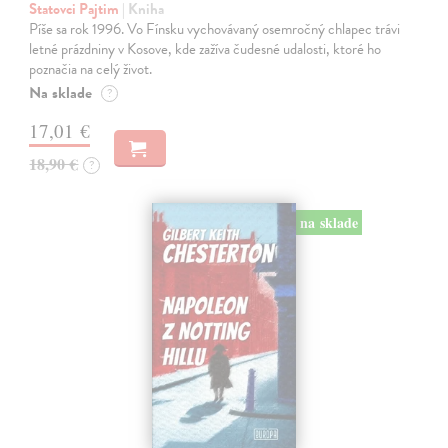
Statovci Pajtim
| Kniha
Píše sa rok 1996. Vo Fínsku vychovávaný osemročný chlapec trávi
letné prázdniny v Kosove, kde zažíva čudesné udalosti, ktoré ho
poznačia na celý život.
Na sklade
?
17,01 €
18,90 €
?
na sklade