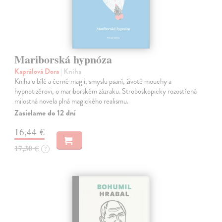
Mariborská hypnóza
Kaprálová Dora
| Kniha
Kniha o bílé a černé magii, smyslu psaní, životě mouchy a
hypnotizérovi, o mariborském zázraku. Stroboskopicky rozostřená
milostná novela plná magického realismu.
Zasielame do 12 dní
16,44 €
17,30 €
?