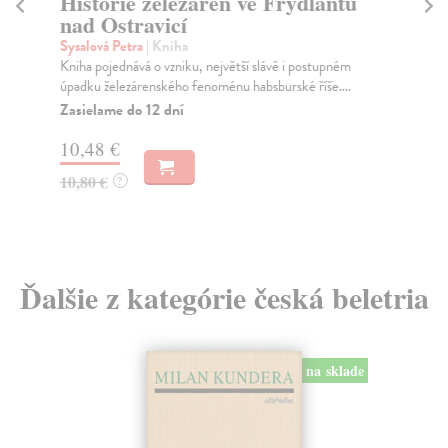
Historie železáren ve Frýdlantu
nad Ostravicí
U 
Sysalová Petra
| Kniha
Kl
Kniha pojednává o vzniku, největší slávě i postupném
Při
úpadku železárenského fenoménu habsburské říše....
dír
Zasielame do 12 dní
10,48 €
13
10,80 €
?
Ďalšie z kategórie česká beletria
na sklade