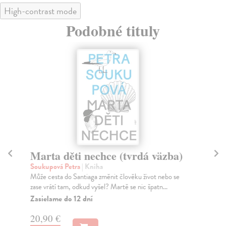
High-contrast mode
Podobné tituly
Marta děti nechce (tvrdá väzba)
N
Soukupová Petra
| Kniha
So
Může cesta do Santiaga změnit člověku život nebo se
Nik
zase vrátí tam, odkud vyšel? Martě se nic špatn...
jsm
Zasielame do 12 dní
Za
20,90 €
20