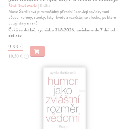
Škrdlíková Marie
| Kniha
Marie Škrdlíková je mimořádný přírodní úkaz. Její povídky voní
půdou, kořeny, stonky, listy i květy a rozrůstají se v louku, po které
putují stíny mraků.
Čaká sa dotlač, vychádza 31.8.2026, zasielame do 7 dní od
dotlače
9,99 €
10,30 €
?