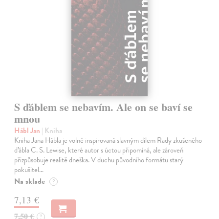
S ďáblem se nebavím. Ale on se baví se
mnou
Hábl Jan
| Kniha
Kniha Jana Hábla je volně inspirovaná slavným dílem Rady zkušeného
ďábla C. S. Lewise, které autor s úctou připomíná, ale zároveň
přizpůsobuje realitě dneška. V duchu původního formátu starý
pokušitel…
Na sklade
?
7,13 €
7,50 €
?