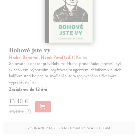
Bohové jste vy
Hrabal Bohumil, Hošek Pavel (ed.)
| Kniha
Spisovatel a doktor práv Bohumil Hrabal prošel řadou profesí: byl
skladníkem, výpravčím, pojišťovacím agentem, dělníkem v hutích,
baličem starého papíru. Myšlení autora spojovaného s živelným
vypravěčstvím…
Zasielame do 12 dní
13,40 €
14,10 €
?
ZOBRAZIŤ ĎALŠIE Z KATEGÓRIE ČESKÁ BELETRIA