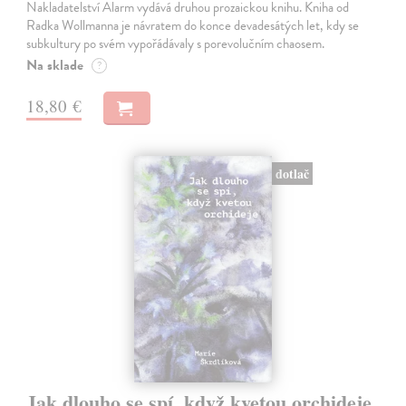
Nakladatelství Alarm vydává druhou prozaickou knihu. Kniha od
Radka Wollmanna je návratem do konce devadesátých let, kdy se
subkultury po svém vypořádávaly s porevolučním chaosem.
Na sklade
?
18,80 €
dotlač
Jak dlouho se spí, když kvetou orchideje