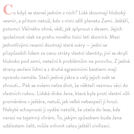
C
o když se staneš jedním z nich? Lidé zkoumají hluboký
vesmír, a přitom netuší, kdo s nimi sdílí planetu Zemi. Ještěři,
potomci Věčného ohně, vědí, jak splynout s davem. Jejich
společnost však na prahu nového tisíci letí skomírá. Mezi
jednotlivými rasami doutnají staré sváry — jedni se
přizpůsobili lidem za cenu ztráty vlastní identity, jiní se skryli
hluboko pod zemí, neteční k problémům na povrchu. Z jedné
strany sevření lidmi a z druhé agresivními bestiemi mají
opravdu namále. Stačí jediná jiskra a celý jejich svět se
zhroutí… Pak se ovšem nelze divit, že někteří vezmou věci do
vlastních rukou. Lidská dívka Jana, která byla proti vlastní vůli
proměněna v ještěra, netuší, jak velké nebezpečí jí hrozí.
Nabyté schopnosti ji vyděsí natolik, že uteče do lesa, kde
narazí na tajemný chrám. To, jakým způsobem bude Jana
událostem čelit, může ovlivnit celou ještěří civilizaci.