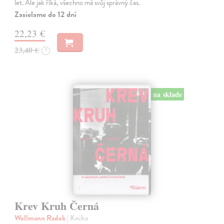
let. Ale jak říká, všechno má svůj správný čas.
Zasielame do 12 dní
22,23 €
23,40 €
?
na sklade
Krev Kruh Černá
Wollmann Radek
| Kniha