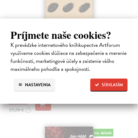
Príjmete naše cookies?
K prevádzke internetového kníhkupectva Artforum
Pomalost
využívame cookies slúžiace na zabezpečenie a meranie
Kundera Milan
| Kniha
funkčnosti, marketingové účely a zaistenie vášho
Pomalost, chronologicky první ze čtyř románů Milana Kundery
napsaných francouzsky, vychází v českém překladu Anny
maximálneho pohodlia a spokojnosti.
Kareninové. Vydávání Kunderových románů v českém jazyce se
uzavírá.
NASTAVENIA
SÚHLASÍM
Na sklade
?
14,73 €
15,50 €
?
na sklade