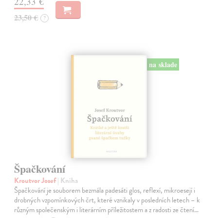
22,33 €
23,50 €
?
na sklade
Špačkování
Kroutvor Josef
| Kniha
Špačkování je souborem bezmála padesáti glos, reflexí, mikroesejí i
drobných vzpomínkových črt, které vznikaly v posledních letech – k
různým společenským i literárním příležitostem a z radosti ze čtení…