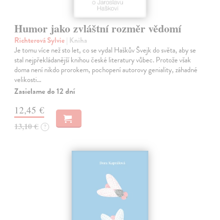
Humor jako zvláštní rozměr vědomí
Richterová Sylvie
| Kniha
Je tomu více než sto let, co se vydal Haškův Švejk do světa, aby se
stal nejpřekládanější knihou české literatury vůbec. Protože však
doma není nikdo prorokem, pochopení autorovy geniality, záhadné
velikosti…
Zasielame do 12 dní
12,45 €
13,10 €
?