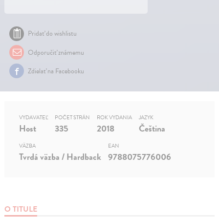
Pridať do wishlistu
Odporučiť známemu
Zdielať na Facebooku
VYDAVATEĽ
POČET STRÁN
ROK VYDANIA
JAZYK
Host
335
2018
Čeština
VÄZBA
EAN
Tvrdá väzba / Hardback
9788075776006
O TITULE