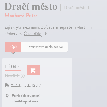
Dračí město
Dračí město I.
Machová Petra
Žijí skryti mezi námi. Zbídačeni nepřáteli i vlastním
dědictvím.
Čítať ďalej
↓
Kúpiť
Rezervovať v kníhkupectve
15,04 €
15,50 €
?
Zasielame do 12 dní
Pozrieť dostupnosť
v kníhkupectvách