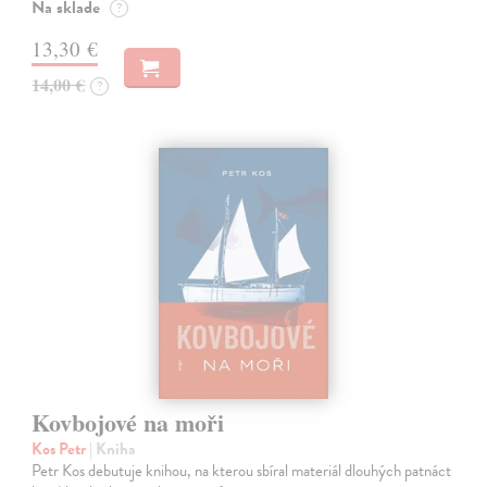
Na sklade
?
13,30 €
14,00 €
?
Kovbojové na moři
Kos Petr
| Kniha
Petr Kos debutuje knihou, na kterou sbíral materiál dlouhých patnáct