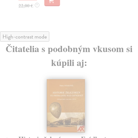
22,00 €
21
?
High-contrast mode
Čitatelia s podobným vkusom si
kúpili aj: