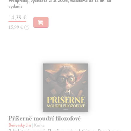
Predpredaj, vychádza 21.8.2026, zasielame do 12 dní od
vydania
14,39 €
15,99 €
?
Příšerně moudří filozofové
Beňovský Jiří
| Kniha
Pokud jste si mysleli, že filozofie je nuda, spletli jste se. Poznejte partu