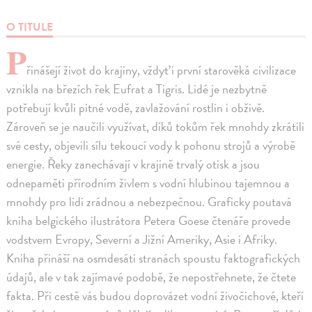
O TITULE
P
řinášejí život do krajiny, vždyť i první starověká civilizace
vznikla na březích řek Eufrat a Tigris. Lidé je nezbytně
potřebují kvůli pitné vodě, zavlažování rostlin i obživě.
Zároveň se je naučili využívat, díků tokům řek mnohdy zkrátili
své cesty, objevili sílu tekoucí vody k pohonu strojů a výrobě
energie. Řeky zanechávají v krajině trvalý otisk a jsou
odnepaměti přírodním živlem s vodní hlubinou tajemnou a
mnohdy pro lidi zrádnou a nebezpečnou. Graficky poutavá
kniha belgického ilustrátora Petera Goese čtenáře provede
vodstvem Evropy, Severní a Jižní Ameriky, Asie i Afriky.
Kniha přináší na osmdesáti stranách spoustu faktografických
údajů, ale v tak zajímavé podobě, že nepostřehnete, že čtete
fakta. Při cestě vás budou doprovázet vodní živočichové, kteří