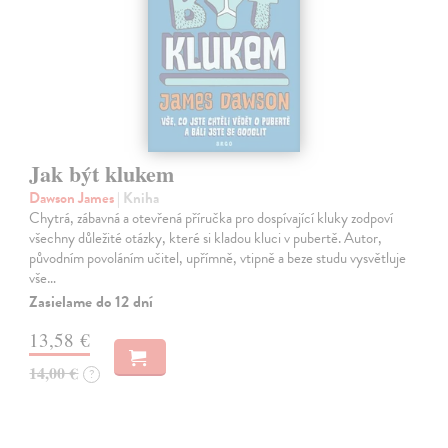
Jak být klukem
Dawson James
| Kniha
Chytrá, zábavná a otevřená příručka pro dospívající kluky zodpoví
všechny důležité otázky, které si kladou kluci v pubertě. Autor,
původním povoláním učitel, upřímně, vtipně a beze studu vysvětluje
vše…
Zasielame do 12 dní
13,58 €
14,00 €
?