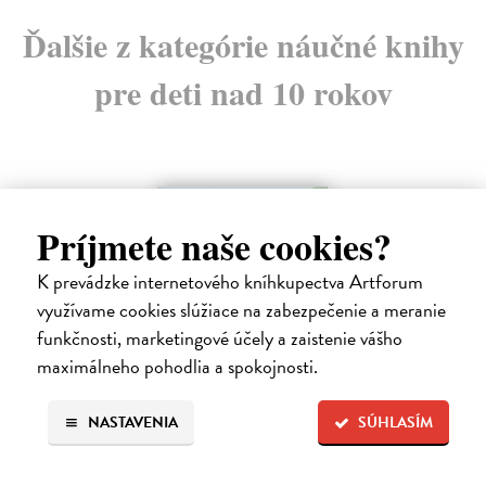
Ďalšie z kategórie náučné knihy
pre deti nad 10 rokov
na sklade
Príjmete naše cookies?
K prevádzke internetového kníhkupectva Artforum
využívame cookies slúžiace na zabezpečenie a meranie
funkčnosti, marketingové účely a zaistenie vášho
maximálneho pohodlia a spokojnosti.
Môj prvý deň na rybách
NASTAVENIA
SÚHLASÍM
Millard Will
| Kniha
V bohato ilustrovanej príručke nájdu mladí záujemcovia všetky