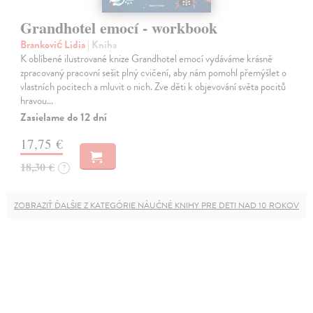
Grandhotel emocí - workbook
Branković Lidia
| Kniha
K oblíbené ilustrované knize Grandhotel emocí vydáváme krásně
zpracovaný pracovní sešit plný cvičení, aby nám pomohl přemýšlet o
vlastních pocitech a mluvit o nich. Zve děti k objevování světa pocitů
hravou…
Zasielame do 12 dní
17,75 €
18,30 €
?
ZOBRAZIŤ ĎALŠIE Z KATEGÓRIE NÁUČNÉ KNIHY PRE DETI NAD 10 ROKOV