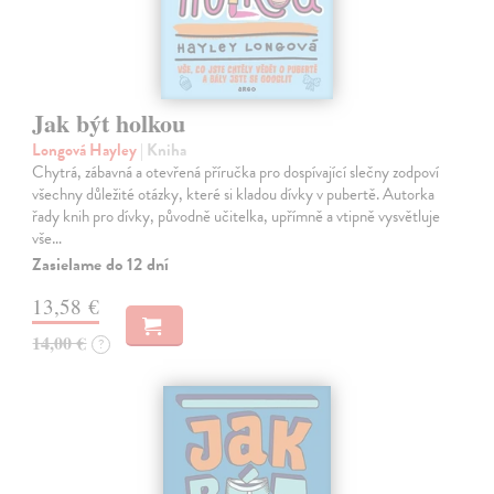
Jak být holkou
Longová Hayley
| Kniha
Chytrá, zábavná a otevřená příručka pro dospívající slečny zodpoví
všechny důležité otázky, které si kladou dívky v pubertě. Autorka
řady knih pro dívky, původně učitelka, upřímně a vtipně vysvětluje
vše…
Zasielame do 12 dní
13,58 €
14,00 €
?