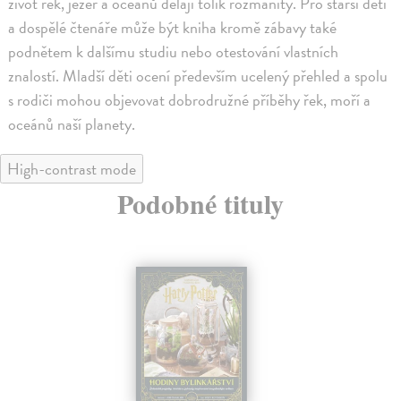
život řek, jezer a oceánů dělají tolik rozmanitý. Pro starší děti
a dospělé čtenáře může být kniha kromě zábavy také
podnětem k dalšímu studiu nebo otestování vlastních
znalostí. Mladší děti ocení především ucelený přehled a spolu
s rodiči mohou objevovat dobrodružné příběhy řek, moří a
oceánů naší planety.
High-contrast mode
Podobné tituly