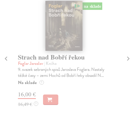
na sklade
Strach nad Bobří řekou
M
Foglar Jaroslav
| Kniha
Le
9. svazek sebraných spisů Jaroslava Foglara. Nastaly
Mal
těžké časy – zemi Hochů od Bobří řeky obsadil N...
ves
Na sklade
Na
?
16,00 €
13
16,49 €
14
?