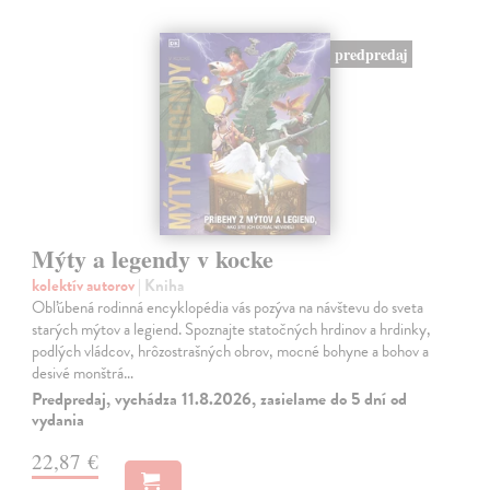
predpredaj
Mýty a legendy v kocke
kolektív autorov
| Kniha
Obľúbená rodinná encyklopédia vás pozýva na návštevu do sveta
starých mýtov a legiend. Spoznajte statočných hrdinov a hrdinky,
podlých vládcov, hrôzostrašných obrov, mocné bohyne a bohov a
desivé monštrá…
Predpredaj, vychádza 11.8.2026, zasielame do 5 dní od
vydania
22,87 €