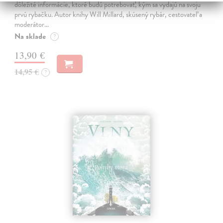
dôležité informácie, ktoré budú potrebovať, kým sa vydajú na svoju
prvú rybačku. Autor knihy Will Millard, skúsený rybár, cestovateľ a
moderátor…
Na sklade
?
13,90 €
14,95 €
?