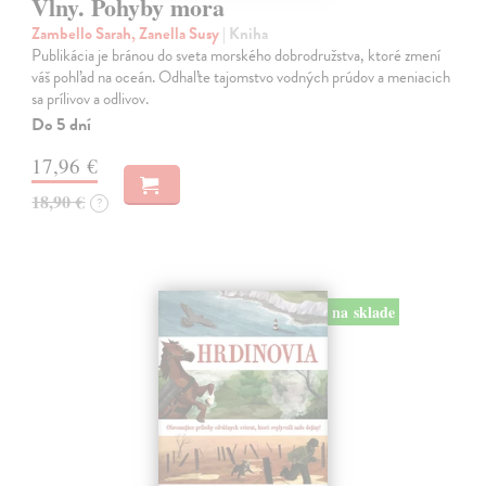
Vlny. Pohyby mora
Zambello Sarah, Zanella Susy
| Kniha
Publikácia je bránou do sveta morského dobrodružstva, ktoré zmení
váš pohľad na oceán. Odhaľte tajomstvo vodných prúdov a meniacich
sa prílivov a odlivov.
Do 5 dní
17,96 €
18,90 €
?
na sklade