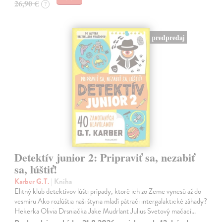
26,90 €
?
predpredaj
Detektív junior 2: Pripraviť sa, nezabiť
sa, lúštiť!
Karber G.T.
| Kniha
Elitný klub detektívov lúšti prípady, ktoré ich zo Zeme vynesú až do
vesmíru Ako rozlúštia naši štyria mladí pátrači intergalaktické záhady?
Hekerka Olivia Drsniačka Jake Mudrlant Julius Svetový mačací…