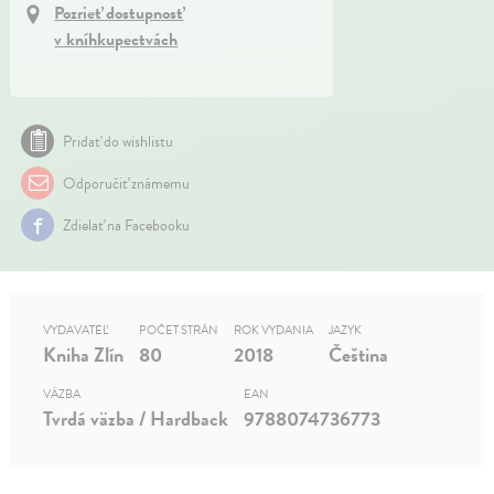
Pozrieť dostupnosť
v kníhkupectvách
Pridať do wishlistu
Odporučiť známemu
Zdielať na Facebooku
VYDAVATEĽ
POČET STRÁN
ROK VYDANIA
JAZYK
Kniha Zlín
80
2018
Čeština
VÄZBA
EAN
Tvrdá väzba / Hardback
9788074736773