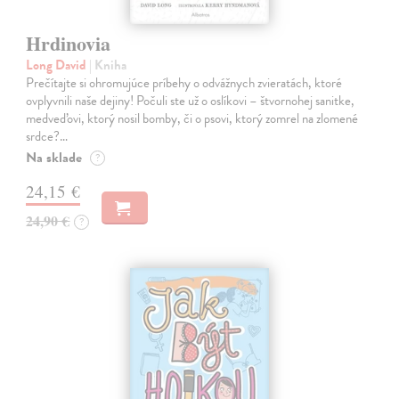
Hrdinovia
Long David
| Kniha
Prečítajte si ohromujúce príbehy o odvážnych zvieratách, ktoré
ovplyvnili naše dejiny! Počuli ste už o oslíkovi – štvornohej sanitke,
medveďovi, ktorý nosil bomby, či o psovi, ktorý zomrel na zlomené
srdce?…
Na sklade
?
24,15 €
24,90 €
?