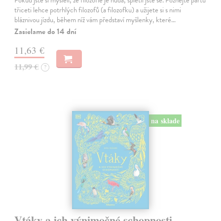
třiceti lehce potrhlých filozofů (a filozofku) a užijete si s nimi
bláznivou jízdu, během níž vám představí myšlenky, které…
Zasielame do 14 dní
11,63 €
11,99 €
?
na sklade
Vtáky a ich výnimočné schopnosti