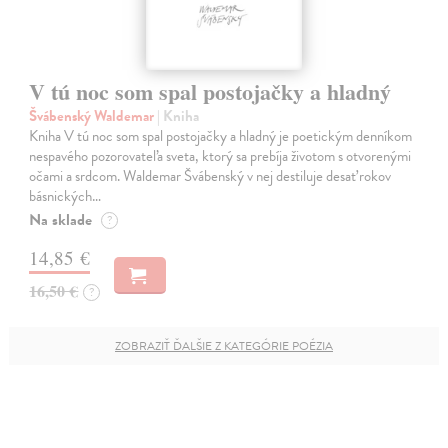
V tú noc som spal postojačky a hladný
Švábenský Waldemar
| Kniha
Kniha V tú noc som spal postojačky a hladný je poetickým denníkom
nespavého pozorovateľa sveta, ktorý sa prebíja životom s otvorenými
očami a srdcom. Waldemar Švábenský v nej destiluje desať rokov
básnických…
Na sklade
?
14,85 €
16,50 €
?
ZOBRAZIŤ ĎALŠIE Z KATEGÓRIE POÉZIA