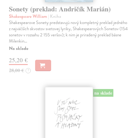
Sonety (preklad: Andričík Marián)
Shakespeare William
| Kniha
Shakespearove Sonety predstavujú nový kompletný preklad jedného
z najväčších skvostov svetovej lyriky, Shakespearových Sonetov (154
sonetov v rozsahu 2 155 veršov); k nim je priradený preklad básne
Milenkin…
Na sklade
25,20 €
28,00 €
?
na sklade