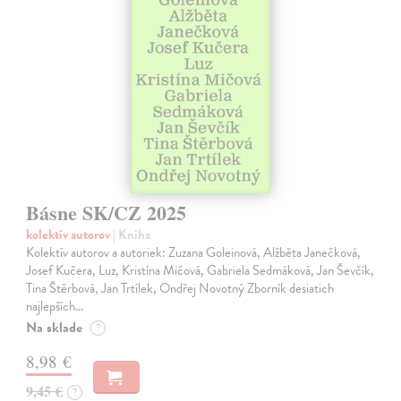
Básne SK/CZ 2025
kolektív autorov
| Kniha
Kolektív autorov a autoriek: Zuzana Goleinová, Alžběta Janečková,
Josef Kučera, Luz, Kristína Mičová, Gabriela Sedmáková, Jan Ševčík,
Tina Štěrbová, Jan Trtílek, Ondřej Novotný Zborník desiatich
najlepších…
Na sklade
?
8,98 €
9,45 €
?