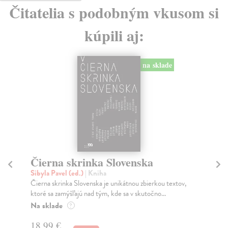
Čitatelia s podobným vkusom si
kúpili aj:
Čierna kniha
Č
Pamuk Orhan
| Kniha
Hav
Román Orhana Pamuka Čierna kniha (1990) sa
Prv
označuje za oficiálny koniec realizmu v tureckej
taj
literatú...
Na
Do 3 pracovných dní
12