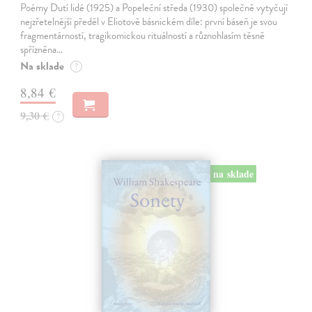
Poémy Dutí lidé (1925) a Popeleční středa (1930) společně vytyčují
nejzřetelnější předěl v Eliotově básnickém díle: první báseň je svou
fragmentárností, tragikomickou rituálností a různohlasím těsně
spřízněna…
Na sklade
?
8,84 €
9,30 €
?
na sklade