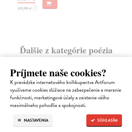
14,20 €
12
14,95 €
?
Ďalšie z kategórie poézia
na sklade
Príjmete naše cookies?
novinka
K prevádzke internetového kníhkupectva Artforum
využívame cookies slúžiace na zabezpečenie a meranie
funkčnosti, marketingové účely a zaistenie vášho
maximálneho pohodlia a spokojnosti.
NASTAVENIA
SÚHLASÍM