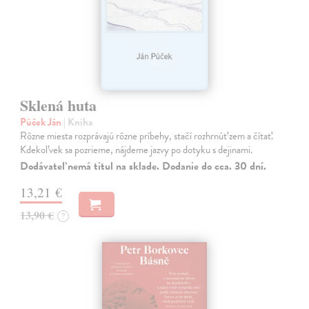
Sklená huta
Púček Ján
| Kniha
Rôzne miesta rozprávajú rôzne príbehy, stačí rozhrnúť zem a čítať.
Kdekoľvek sa pozrieme, nájdeme jazvy po dotyku s dejinami.
Dodávateľ nemá titul na sklade. Dodanie do cca. 30 dní.
13,21 €
13,90 €
?