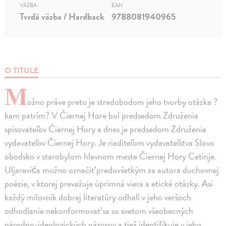
VÄZBA
EAN
Tvrdá väzba / Hardback
9788081940965
O TITULE
M
ožno práve preto je stredobodom jeho tvorby otázka ?
kam patrím? V Čiernej Hore bol predsedom Združenia
spisovateľov Čiernej Hory a dnes je predsedom Združenia
vydavateľov Čiernej Hory. Je riaditeľom vydavateľstva Slovo
obodsko v starobylom hlavnom meste Čiernej Hory Cetinje.
Uljarevića možno označiť predovšetkým za autora duchovnej
poézie, v ktorej prevažuje úprimná viera a etické otázky. Asi
každý milovník dobrej literatúry odhalí v jeho veršoch
odhodlanie nekonformovať sa so svetom všeobecných
národno-ideologických názorov a tiež identifikuje v jeho