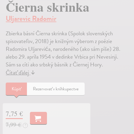
Čierna skrinka
Uljarevic Radomir
Zbierka básní Čierna skrinka (Spolok slovenských
spisovateľov, 2018) je knižným výberom z poézie
Radomira Uljarevića, narodeného (ako sám píše) 28.
alebo 29. apríla 1954 v dedinke Vrbica pri Nevesinji.
Sám sa cíti ako srbský básnik z Čiernej Hory.
Čítať ďalej
↓
Kúpiť
Rezervovať v kníhkupectve
7,75 €
7,99 €
?