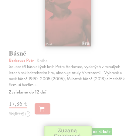
Básně
Borkovec Petr
| Kniha
Soubor tří básnických knih Petra Borkovce, vydaných v minulých
letech nakladatelstvím Fra, obsahuje tituly Vnitrozemí –Vybrané a
nové básně 1990–2005 (2005), Milostné básně (2013) a Herbář k
čemusi horšímu…
Zasielame do 12 dní
17,86 €
18,80 €
?
na sklade