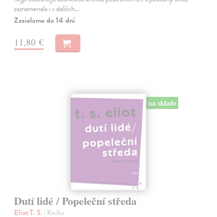
zaznamenala i v dalších…
Zasielame do 14 dní
11,80 €
na sklade
Dutí lidé / Popeleční středa
Eliot T. S.
| Kniha