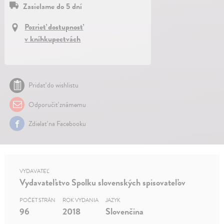
Zasielame do 5 dní
Pozrieť dostupnosť
v kníhkupectvách
Pridať do wishlistu
Odporučiť známemu
Zdielať na Facebooku
VYDAVATEĽ
Vydavateľstvo Spolku slovenských spisovateľov
POČET STRÁN
ROK VYDANIA
JAZYK
96
2018
Slovenčina