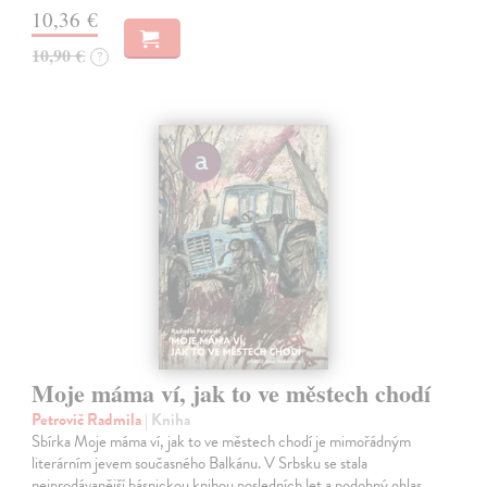
10,36 €
10,90 €
?
Moje máma ví, jak to ve městech chodí
Petrovič Radmila
| Kniha
Sbírka Moje máma ví, jak to ve městech chodí je mimořádným
literárním jevem současného Balkánu. V Srbsku se stala
nejprodávanější básnickou knihou posledních let a podobný ohlas