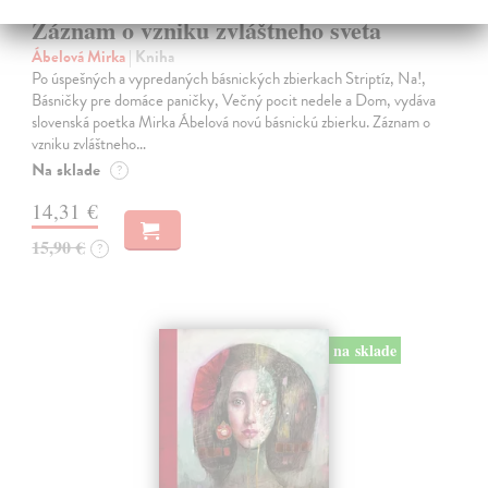
Záznam o vzniku zvláštneho sveta
Ábelová Mirka
| Kniha
Po úspešných a vypredaných básnických zbierkach Striptíz, Na!,
Básničky pre domáce paničky, Večný pocit nedele a Dom, vydáva
slovenská poetka Mirka Ábelová novú básnickú zbierku. Záznam o
vzniku zvláštneho…
Na sklade
?
14,31 €
15,90 €
?
na sklade