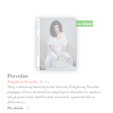
na sklade
Porcelán
Kolejáková Veronika
| Kniha
Texty v debutovej básnickej knihe Veroniky Kolejákovej Porcelán
prepájajú intímnu skúsenosť so znepokojivou laboratórnou optikou:
telo je pozorované, klasifikované, tvarované, vystavené tlaku a
deformácii,…
Na sklade
?