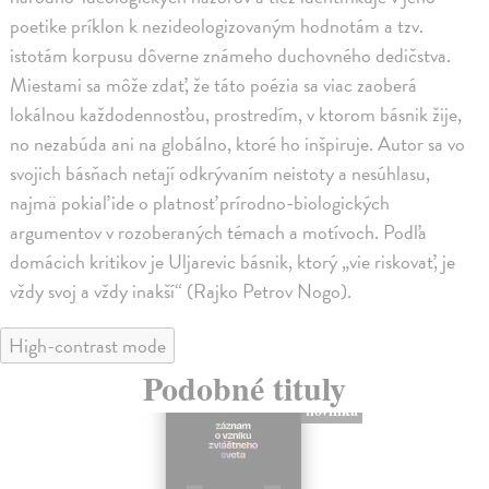
poetike príklon k nezideologizovaným hodnotám a tzv.
istotám korpusu dôverne známeho duchovného dedičstva.
Miestami sa môže zdať, že táto poézia sa viac zaoberá
lokálnou každodennosťou, prostredím, v ktorom básnik žije,
no nezabúda ani na globálno, ktoré ho inšpiruje. Autor sa vo
svojich básňach netají odkrývaním neistoty a nesúhlasu,
najmä pokiaľ ide o platnosť prírodno-biologických
argumentov v rozoberaných témach a motívoch. Podľa
domácich kritikov je Uljarevic básnik, ktorý „vie riskovať, je
vždy svoj a vždy inakší“ (Rajko Petrov Nogo).
High-contrast mode
Podobné tituly