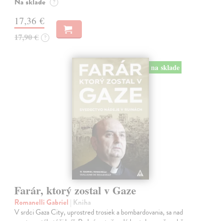
Na sklade
?
17,36 €
17,90 €
?
na sklade
Farár, ktorý zostal v Gaze
Romanelli Gabriel
| Kniha
V srdci Gaza City, uprostred trosiek a bombardovania, sa nad