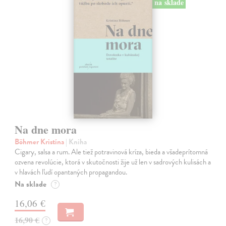
na sklade
Na dne mora
Böhmer Kristína
| Kniha
Cigary, salsa a rum. Ale tiež potravinová kríza, bieda a všadeprítomná
ozvena revolúcie, ktorá v skutočnosti žije už len v sadrových kulisách a
v hlavách ľudí opantaných propagandou.
Na sklade
?
16,06 €
16,90 €
?