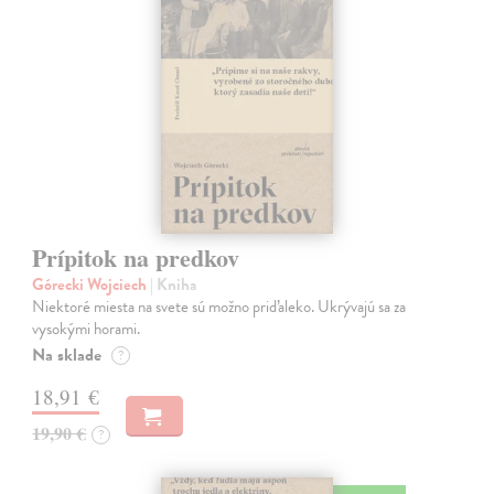
Prípitok na predkov
Górecki Wojciech
| Kniha
Niektoré miesta na svete sú možno priďaleko. Ukrývajú sa za
vysokými horami.
Na sklade
?
18,91 €
19,90 €
?