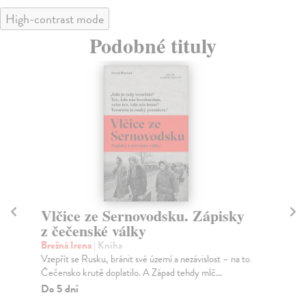
High-contrast mode
Podobné tituly
Vlčice ze Sernovodsku. Zápisky
Nu
z čečenské války
n
Brežná Irena
| Kniha
Kl
Vzepřít se Rusku, bránit své území a nezávislost – na to
Kre
Čečensko krutě doplatilo. A Západ tehdy mlč...
202
Do 5 dní
Za