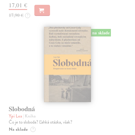
17,01 €
17,90 €
?
na sklade
Slobodná
Ypi Lea
| Kniha
Čo je to sloboda? Ľahká otázka, však?
Na sklade
?