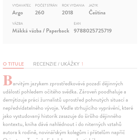
VYDAVATEĽ
POČET STRÁN
ROK VYDANIA
JAZYK
Argo
260
2018
Čeština
VÄZBA
EAN
Mäkká väzba / Paperback
9788025725719
O TITULE
RECENZIE / UKÁŽKY
1
B
arvitým jazykem zprostředkovává pozadí dějinných
událostí pohledem očitého svědka. Zároveň poodhaluje a
demýtizuje práci žurnalistů uprostřed pohnutých situací a
nepředvídatelného vývoje. Vedle strhujícího vyprávění, které
jako vystudovaný historik zasazuje do širšího dějinného
kontextu, kniha dává nahlédnout i do niterných vztahů
autora k rodině, novinářským kolegům i přátelům napříč