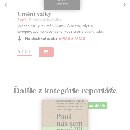
B
Ju
Umění války
Nov
Sun'c
| Elektronická kniha
způ
„Vedení války je umění klamu. A proto, když jsi
dob
schopný, zdej se neschopný; když jsi připravený, zde...
Za
Na stiahnutie ako
EPUB
a
MOBI
2,
5,00 €
2,
Ďalšie z kategórie reportáže
na sklade