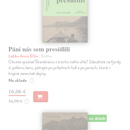
Páni nás sem presídlili
Labba Anna Ellin
| Kniha
Chcete spoznať Škandináviu z trochu iného uhla? Zabudnite na fjordy
či polárnu žiaru, pátrajte po príbehoch ľudí a po jazvách, ktoré v
krajine zanechali dejiny.
Na sklade
?
16,06 €
16,90 €
?
na sklade