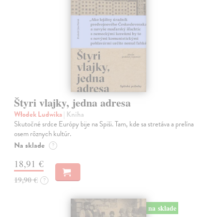
Štyri vlajky, jedna adresa
Włodek Ludwika
| Kniha
Skutočné srdce Európy bije na Spiši. Tam, kde sa stretáva a prelína
osem rôznych kultúr.
Na sklade
?
18,91 €
19,90 €
?
na sklade