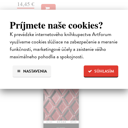
14,45 €
20
14,90 €
21
?
Príjmete naše cookies?
K prevádzke internetového kníhkupectva Artforum
High-contrast mode
využívame cookies slúžiace na zabezpečenie a meranie
Čitatelia s podobným vkusom si
funkčnosti, marketingové účely a zaistenie vášho
maximálneho pohodlia a spokojnosti.
kúpili aj:
NASTAVENIA
SÚHLASÍM
E-KNIHA