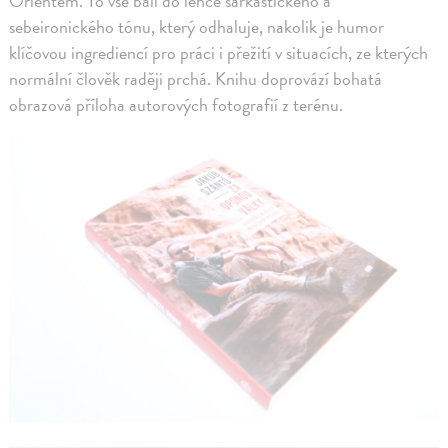
Orientem. To vše balí do lehce sarkastického a
sebeironického tónu, který odhaluje, nakolik je humor
klíčovou ingrediencí pro práci i přežití v situacích, ze kterých
normální člověk raději prchá. Knihu doprovází bohatá
obrazová příloha autorových fotografií z terénu.