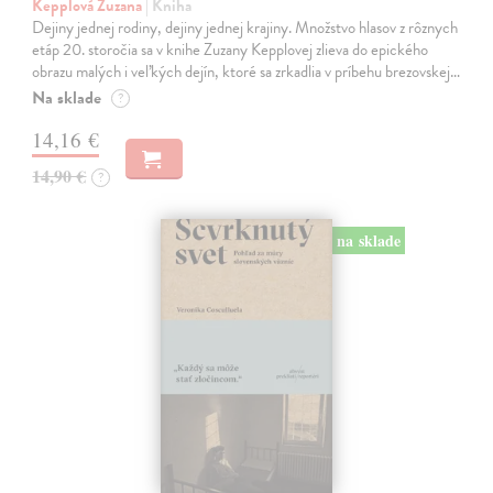
Kepplová Zuzana
| Kniha
Dejiny jednej rodiny, dejiny jednej krajiny. Množstvo hlasov z rôznych
etáp 20. storočia sa v knihe Zuzany Kepplovej zlieva do epického
obrazu malých i veľkých dejín, ktoré sa zrkadlia v príbehu brezovskej…
Na sklade
?
14,16 €
14,90 €
?
na sklade