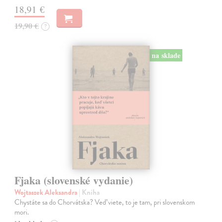
18,91 €
19,90 €
?
na sklade
Fjaka (slovenské vydanie)
Wojtaszek Aleksandra
| Kniha
Chystáte sa do Chorvátska? Veď viete, to je tam, pri slovenskom
mori.