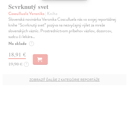
Scvrknutý svet
Cosculluela Veronika
| Kniha
Slovenská novinárka Veronika Cosculluela nás vo svojej reportážnej
knihe “Scvrknutý svet” pozýva na nezvyčajný výlet za mreže
slovenských väzníc. Prostredníctvom príbehov väzňov, dozorcov,
sudcu či lekára…
Na sklade
?
18,91 €
19,90 €
?
ZOBRAZIŤ ĎALŠIE Z KATEGÓRIE REPORTÁŽE