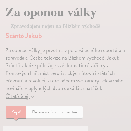
Za oponou války
Zpravodajem nejen na Blízkém východě
Szántó Jakub
Za oponou války je prvotina z pera válečného reportéra a
zpravodaje České televize na Blízkém východě. Jakub
Szántó v knize přibližuje své dramatické zážitky z
frontových linií, míst teroristických útoků i státních
převratů a revolucí, které během své kariéry televizního
novináře v uplynulých dvou dekádách natáčel.
Čítať ďalej
↓
Kúpiť
Rezervovať v kníhkupectve