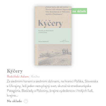
na sklade
Kýčery
Robiński Adam
| Kniha
Za siedmimi horami a siedmimi dolinami, na hranici Poľska, Slovenska
a Ukrajiny, leží jeden nezvyčajný svet, skutočná stredoeurópska
Patagónia. Bieščady a Poloniny, krajina vydedencov i hrdých ľudí,
krajina…
Na sklade
?