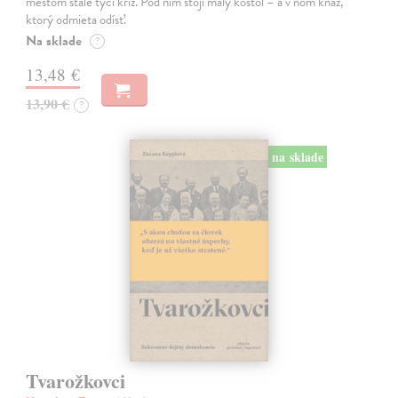
mestom stále týči kríž. Pod ním stojí malý kostol – a v ňom kňaz,
ktorý odmieta odísť.
Na sklade
?
13,48 €
13,90 €
?
na sklade
Tvarožkovci