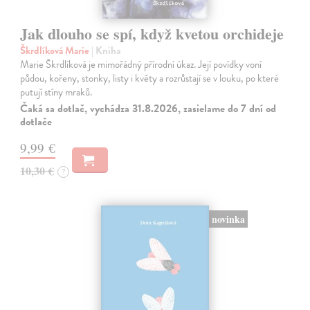
Jak dlouho se spí, když kvetou orchideje
Škrdlíková Marie
| Kniha
Marie Škrdlíková je mimořádný přírodní úkaz. Její povídky voní
půdou, kořeny, stonky, listy i květy a rozrůstají se v louku, po které
putují stíny mraků.
Čaká sa dotlač, vychádza 31.8.2026, zasielame do 7 dní od
dotlače
9,99 €
10,30 €
?
novinka