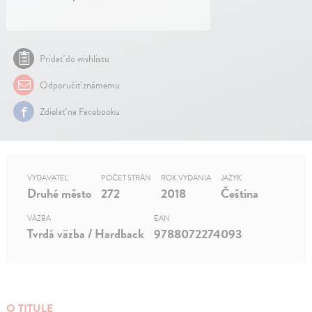
Pridať do wishlistu
Odporučiť známemu
Zdielať na Facebooku
VYDAVATEĽ
POČET STRÁN
ROK VYDANIA
JAZYK
Druhé město
272
2018
Čeština
VÄZBA
EAN
Tvrdá väzba / Hardback
9788072274093
O TITULE