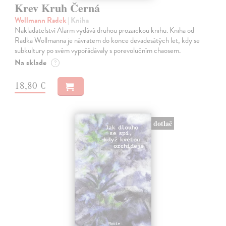
Krev Kruh Černá
Wollmann Radek
| Kniha
Nakladatelství Alarm vydává druhou prozaickou knihu. Kniha od
Radka Wollmanna je návratem do konce devadesátých let, kdy se
subkultury po svém vypořádávaly s porevolučním chaosem.
Na sklade
?
18,80 €
dotlač