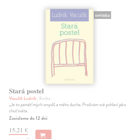
novinka
Stará postel
Vaculík Ludvík
| Kniha
„Je to paměť mých smyslů a mého ducha. Prožívám své pohlaví jako
chuť světa.
Zasielame do 12 dní
15,21 €