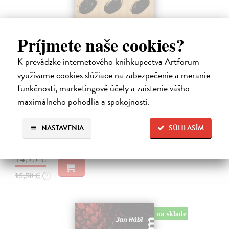
Príjmete naše cookies?
K prevádzke internetového kníhkupectva Artforum
Pomalost
využívame cookies slúžiace na zabezpečenie a meranie
Kundera Milan
| Kniha
funkčnosti, marketingové účely a zaistenie vášho
Pomalost, chronologicky první ze čtyř románů Milana Kundery
maximálneho pohodlia a spokojnosti.
napsaných francouzsky, vychází v českém překladu Anny
Kareninové. Vydávání Kunderových románů v českém jazyce se
uzavírá.
NASTAVENIA
SÚHLASÍM
Na sklade
?
14,73 €
15,50 €
?
na sklade