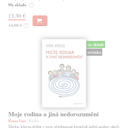
Na sklade
?
13,30 €
14,00 €
?
na sklade
novinka
Moje rodina a jiná nedorozumění
Kraus Ivan
| Kniha
Sbírka, kterou držíte v ruce, představuje konečně úplný soubor všech