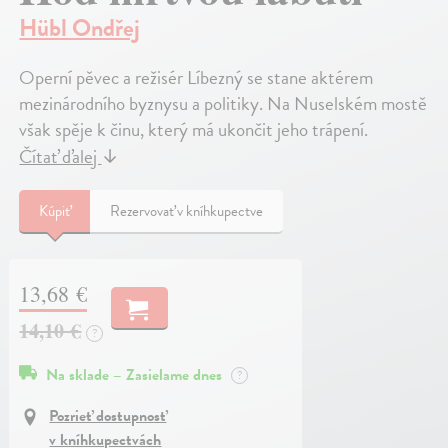
Hübl Ondřej
Operní pěvec a režisér Líbezný se stane aktérem
mezinárodního byznysu a politiky. Na Nuselském mostě
však spěje k činu, který má ukončit jeho trápení.
Čítať ďalej
↓
Kúpiť
Rezervovať v kníhkupectve
13,68 €
14,10 €
?
Na sklade – Zasielame dnes
?
Pozrieť dostupnosť
v kníhkupectvách