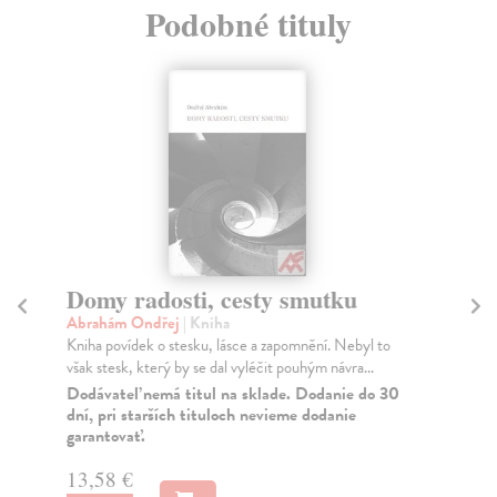
Podobné tituly
Domy radosti, cesty smutku
To
Abrahám Ondřej
| Kniha
Št
Kniha povídek o stesku, lásce a zapomnění. Nebyl to
Nov
však stesk, který by se dal vyléčit pouhým návra...
nab
Dodávateľ nemá titul na sklade. Dodanie do 30
Za
dní, pri starších tituloch nevieme dodanie
garantovať.
13
14
13,58 €