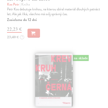
Kos Petr
| Kniha
Petr Kos debutuje knihou, na kterou sbíral materiál dlouhých patnáct
let. Ale jak říká, všechno má svůj správný čas.
Zasielame do 12 dní
22,23 €
23,40 €
?
na sklade