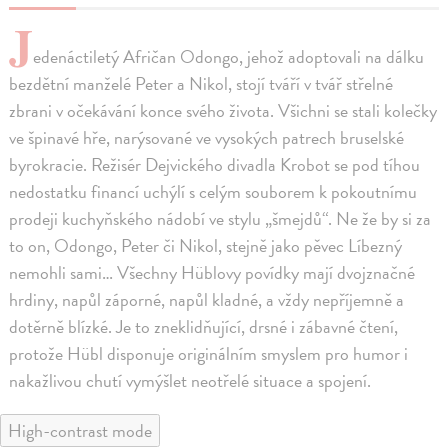
J
edenáctiletý Afričan Odongo, jehož adoptovali na dálku
bezdětní manželé Peter a Nikol, stojí tváří v tvář střelné
zbrani v očekávání konce svého života. Všichni se stali kolečky
ve špinavé hře, narýsované ve vysokých patrech bruselské
byrokracie. Režisér Dejvického divadla Krobot se pod tíhou
nedostatku financí uchýlí s celým souborem k pokoutnímu
prodeji kuchyňského nádobí ve stylu „šmejdů“. Ne že by si za
to on, Odongo, Peter či Nikol, stejně jako pěvec Líbezný
nemohli sami… Všechny Hüblovy povídky mají dvojznačné
hrdiny, napůl záporné, napůl kladné, a vždy nepříjemně a
dotěrně blízké. Je to zneklidňující, drsné i zábavné čtení,
protože Hübl disponuje originálním smyslem pro humor i
nakažlivou chutí vymýšlet neotřelé situace a spojení.
High-contrast mode