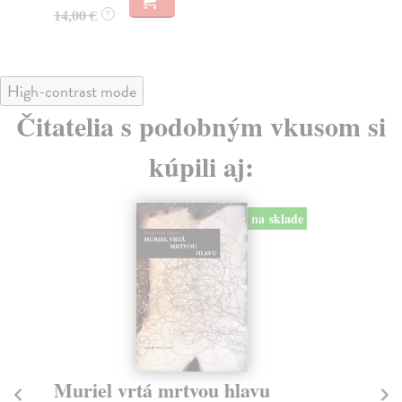
14,00 €
?
High-contrast mode
Čitatelia s podobným vkusom si
kúpili aj:
na sklade
Muriel vrtá mrtvou hlavu
Kr