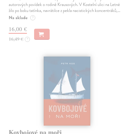
autorových povídek o rodině Krausových. V Kostelní ulici na Letné
žilo po boku tatínka, navrátilce z pekla nacistických koncentráků,…
Na sklade
?
16,00 €
16,49 €
?
Kovbojové na moři