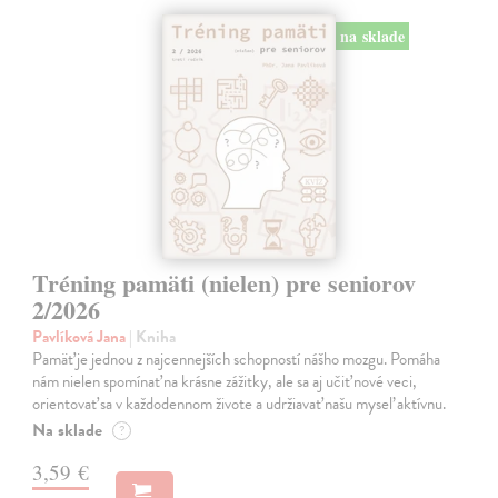
na sklade
Tréning pamäti (nielen) pre seniorov
2/2026
Pavlíková Jana
| Kniha
Pamäť je jednou z najcennejších schopností nášho mozgu. Pomáha
nám nielen spomínať na krásne zážitky, ale sa aj učiť nové veci,
orientovať sa v každodennom živote a udržiavať našu myseľ aktívnu.
Na sklade
?
3,59 €