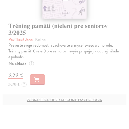
Tréning pamäti (nielen) pre seniorov
3/2025
Pavlíková Jana
| Kniha
Preverte svoje vedomosti a zachovajte si myseľ sviežu a činorodú.
Tréning pamäti (nielen) pre seniorov navyše prispeje j k dobrej nálade
a pohode.
Na sklade
?
3,59 €
3,70 €
?
ZOBRAZIŤ ĎALŠIE Z KATEGÓRIE PSYCHOLÓGIA