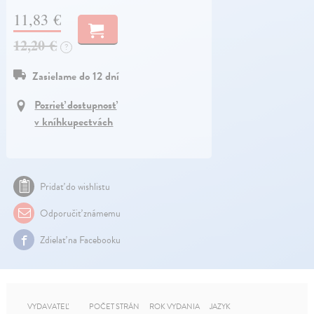
11,83 €
12,20 €
?
Zasielame do 12 dní
Pozrieť dostupnosť
v kníhkupectvách
Pridať do wishlistu
Odporučiť známemu
Zdielať na Facebooku
VYDAVATEĽ
POČET STRÁN
ROK VYDANIA
JAZYK