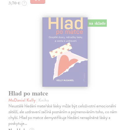
3,70 €
?
na sklade
Hlad po matce
McDaniel Kelly
| Kniha
Neustálé hledání mateřské lásky může být celoživotní emocionální
zátěží, ale uzdravení začíná poznáním a pojmenováním toho, co nám
chybí. Hlad po matce demystifikuje hledání nenaplněné lásky a
poskytuje…