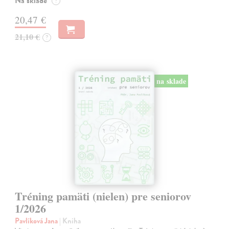
Na sklade
?
20,47 €
21,10 €
?
na sklade
Tréning pamäti (nielen) pre seniorov
1/2026
Pavlíková Jana
| Kniha