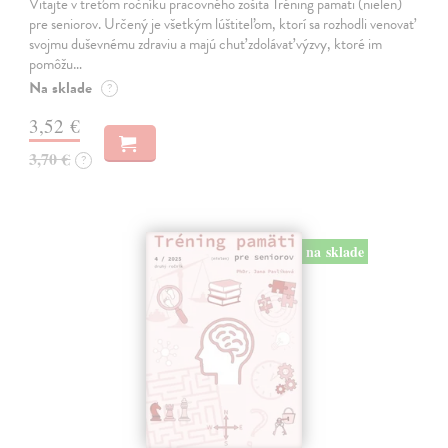
Vitajte v treťom ročníku pracovného zošita Tréning pamäti (nielen)
pre seniorov. Určený je všetkým lúštiteľom, ktorí sa rozhodli venovať
svojmu duševnému zdraviu a majú chuť zdolávať výzvy, ktoré im
pomôžu…
Na sklade
?
3,52 €
3,70 €
?
na sklade