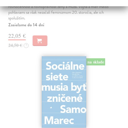
JE TO MOŽNO NAJVÄČŠIA REVOLÚCIA NAŠICH DNÍ:
rovnocennosť a rovnoprávnosť ženy a muža. Vojna a mier medzi
pohlaviami sa však nezačali feminizmom 20. storočia, ale ich
spolužitím.
Zasielame do 14 dní
22,05 €
24,50 €
?
na sklade