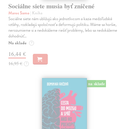
Sociálne siete musia byť zničené
Marec Samo
| Kniha
Sociálne siete nám ubližujú ako jednotlivcom a kazia medziľudské
vzťahy, rozkladajú spoločnosť a deformujú politiku. Máme sa horšie,
nerozumieme si a nedokážeme riešiť problémy, lebo sa nedokážeme
dohodnúť…
Na sklade
?
16,44 €
16,95 €
?
na sklade