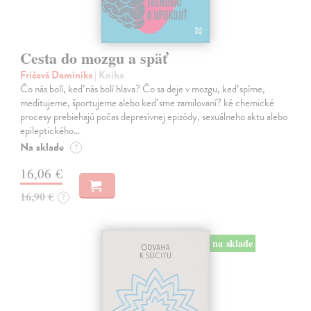
Cesta do mozgu a späť
Fričová Dominika
| Kniha
Čo nás bolí, keď nás bolí hlava? Čo sa deje v mozgu, keď spíme,
meditujeme, športujeme alebo keď sme zamilovaní? ké chemické
procesy prebiehajú počas depresívnej epizódy, sexuálneho aktu alebo
epileptického…
Na sklade
?
16,06 €
16,90 €
?
na sklade