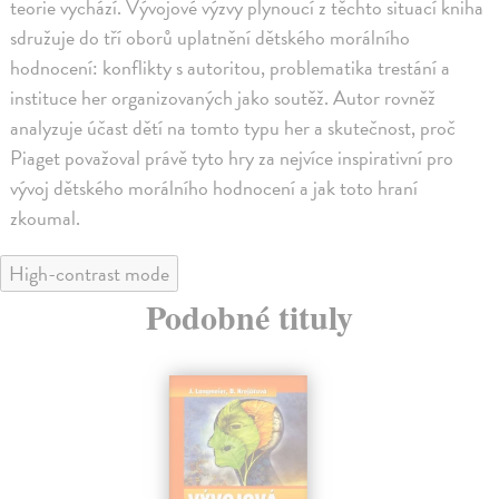
teorie vychází. Vývojové výzvy plynoucí z těchto situací kniha
sdružuje do tří oborů uplatnění dětského morálního
hodnocení: konflikty s autoritou, problematika trestání a
instituce her organizovaných jako soutěž. Autor rovněž
analyzuje účast dětí na tomto typu her a skutečnost, proč
Piaget považoval právě tyto hry za nejvíce inspirativní pro
vývoj dětského morálního hodnocení a jak toto hraní
zkoumal.
High-contrast mode
Podobné tituly