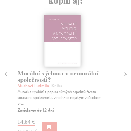
kúpili aj:
Morální výchova v nemorální
M
společnosti?
Br
Prů
Muchová Ludmila
| Kniha
pra
Autorka vychází z popisu různých aspektů života
současné společnosti, v nichž se nějakým způsobem
Za
pr...
18
Zasielame do 12 dní
18
14,84 €
?