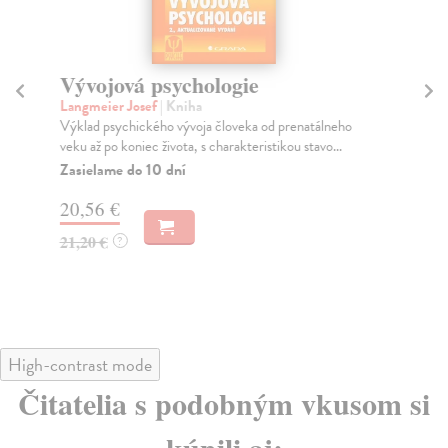
Vývojová psychologie
V
Langmeier Josef
| Kniha
Ju
Výklad psychického vývoja človeka od prenatálneho
Dom
veku až po koniec života, s charakteristikou stavo...
pol
Zasielame do 10 dní
Na
20,56 €
18
21,20 €
18
?
High-contrast mode
Čitatelia s podobným vkusom si