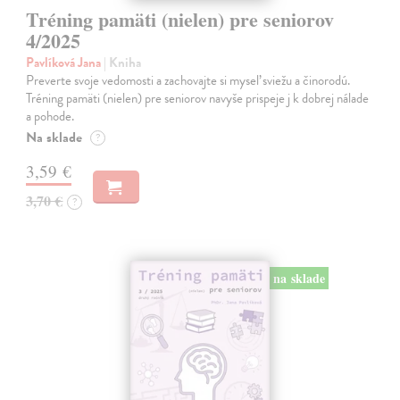
Tréning pamäti (nielen) pre seniorov
4/2025
Pavlíková Jana
| Kniha
Preverte svoje vedomosti a zachovajte si myseľ sviežu a činorodú.
Tréning pamäti (nielen) pre seniorov navyše prispeje j k dobrej nálade
a pohode.
Na sklade
?
3,59 €
3,70 €
?
na sklade