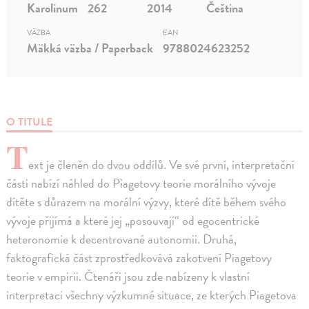
Karolinum
262
2014
Čeština
VÄZBA
EAN
Mäkká väzba / Paperback
9788024623252
O TITULE
T
ext je členěn do dvou oddílů. Ve své první, interpretační
části nabízí náhled do Piagetovy teorie morálního vývoje
dítěte s důrazem na morální výzvy, které dítě během svého
vývoje přijímá a které jej „posouvají“ od egocentrické
heteronomie k decentrované autonomii. Druhá,
faktografická část zprostředkovává zakotvení Piagetovy
teorie v empirii. Čtenáři jsou zde nabízeny k vlastní
interpretaci všechny výzkumné situace, ze kterých Piagetova