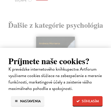
15,30 €
Ďalšie z kategórie psychológia
Príjmete naše cookies?
K prevádzke internetového kníhkupectva Artforum
využívame cookies slúžiace na zabezpečenie a meranie
funkčnosti, marketingové účely a zaistenie vášho
maximálneho pohodlia a spokojnosti.
Trpkejšia ako smrť je žena
NASTAVENIA
SÚHLASÍM
Marneros Andreas
| Kniha