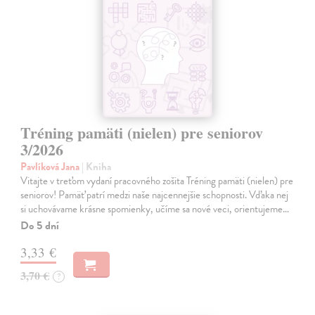
Tréning pamäti (nielen) pre seniorov
3/2026
Pavlíková Jana
| Kniha
Vitajte v treťom vydaní pracovného zošita Tréning pamäti (nielen) pre
seniorov! Pamäť patrí medzi naše najcennejšie schopnosti. Vďaka nej
si uchovávame krásne spomienky, učíme sa nové veci, orientujeme…
Do 5 dní
3,33 €
3,70 €
?