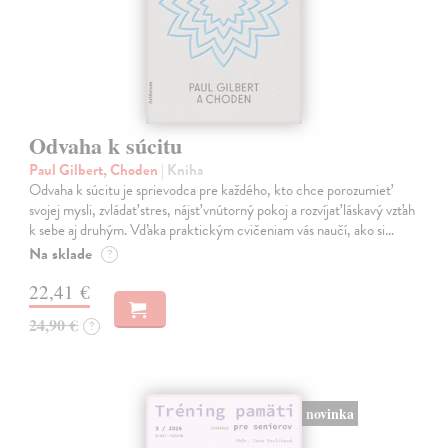
Odvaha k súcitu
Paul Gilbert, Choden
| Kniha
Odvaha k súcitu je sprievodca pre každého, kto chce porozumieť
svojej mysli, zvládať stres, nájsť vnútorný pokoj a rozvíjať láskavý vzťah
k sebe aj druhým. Vďaka praktickým cvičeniam vás naučí, ako si…
Na sklade
?
22,41 €
24,90 €
?
novinka