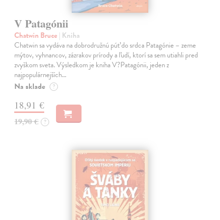
V Patagónii
Chatwin Bruce
| Kniha
Chatwin sa vydáva na dobrodružnú púť do srdca Patagónie – zeme
mýtov, vyhnancov, zázrakov prírody a ľudí, ktorí sa sem utiahli pred
zvyškom sveta. Výsledkom je kniha V?Patagónii, jeden z
najpopulárnejších…
Na sklade
?
18,91 €
19,90 €
?