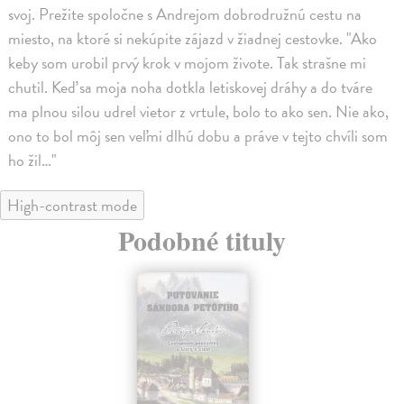
svoj. Prežite spoločne s Andrejom dobrodružnú cestu na
miesto, na ktoré si nekúpite zájazd v žiadnej cestovke. "Ako
keby som urobil prvý krok v mojom živote. Tak strašne mi
chutil. Keď sa moja noha dotkla letiskovej dráhy a do tváre
ma plnou silou udrel vietor z vrtule, bolo to ako sen. Nie ako,
ono to bol môj sen veľmi dlhú dobu a práve v tejto chvíli som
ho žil…"
High-contrast mode
Podobné tituly