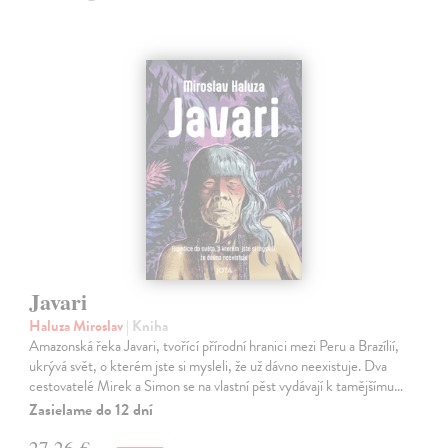
Javari
Haluza Miroslav
| Kniha
Amazonská řeka Javari, tvořící přírodní hranici mezi Peru a Brazílií,
ukrývá svět, o kterém jste si mysleli, že už dávno neexistuje. Dva
cestovatelé Mirek a Simon se na vlastní pěst vydávají k tamějšímu…
Zasielame do 12 dní
27,26 €