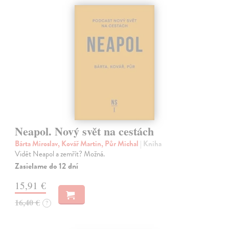
Neapol. Nový svět na cestách
Bárta Miroslav, Kovář Martin, Půr Michal
| Kniha
Vidět Neapol a zemřít? Možná.
Zasielame do 12 dní
15,91 €
16,40 €
?