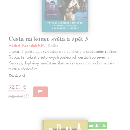
Cesta na konec světa a zpět 3
Hrabal-Krondak F.R.
| Kniha
Literárně-politologický cestopis pojednávající o současném reálném
Rusku, tentokrát o autorových posledních cestách po severním
Kavkazu, doplněný množstvím ilustrací a reprodukcí dokumentů v
textu a především…
Do 4 dní
32,01 €
33,00 €
?
na sklade