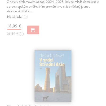
Gruzie v přelomovém období 2024–2025, kdy se mladá demokracie
s proevropským směřováním proměnila ve stát ovládaný jednou
stranou. Autorka,…
Na sklade
?
18,99 €
21,10 €
?