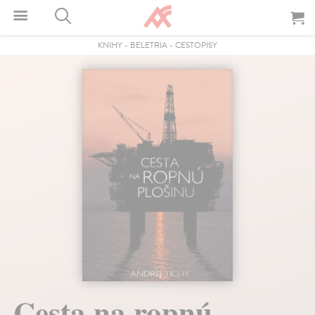
KNIHY
-
BELETRIA
-
CESTOPISY
Cesta na ropnú