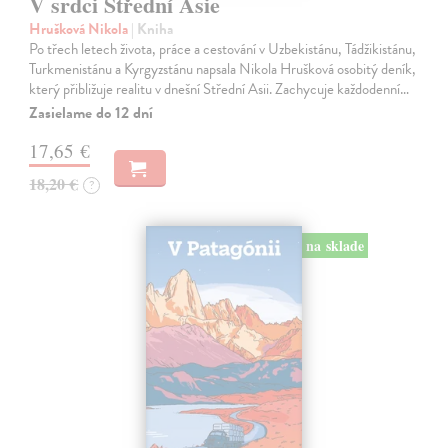
V srdci Střední Asie
Hrušková Nikola
| Kniha
Po třech letech života, práce a cestování v Uzbekistánu, Tádžikistánu,
Turkmenistánu a Kyrgyzstánu napsala Nikola Hrušková osobitý deník,
který přibližuje realitu v dnešní Střední Asii. Zachycuje každodenní…
Zasielame do 12 dní
17,65 €
18,20 €
?
na sklade