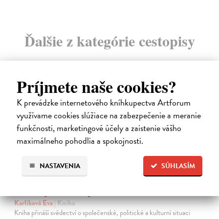
Ďalšie z kategórie cestopisy
Príjmete naše cookies?
na sklade
novinka
K prevádzke internetového kníhkupectva Artforum
využívame cookies slúžiace na zabezpečenie a meranie
funkčnosti, marketingové účely a zaistenie vášho
maximálneho pohodlia a spokojnosti.
NASTAVENIA
SÚHLASÍM
Obušky a chačapuri
Karlíková Eva
| Kniha
Kniha přináší svědectví o společenské, politické a kulturní situaci