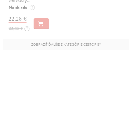
prefektury…
Na sklade
?
22,28 €
23,45 €
?
ZOBRAZIŤ ĎALŠIE Z KATEGÓRIE CESTOPISY