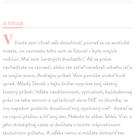
O TITULE
V
živote som chcel veľa dosiahnuť, pozrieť sa na exotické
miesta, no namiesto toho som sa ľutoval v byte mojich
rodičov. Mal som čerstvých dvadsaťtri." Ak sa práve
nachádzate na rázcestí, alebo ste zatiaľ nenabrali odvahu ísť si
za svojím snom, Andrejov príbeh Vám pomôže urobiť krok
vpred. Mladý Slovák v tejto knihe rozpráva svoj vlastný
životný príbeh. Vďaka neoblomnosti, vytrvalosti, každodennej
práci na sebe samom a vyčiarknutí slova NIE zo slovníka, sa
mu napokon podarilo dosiahnuť svoj vysnívaný cieľ - dostať sa
na ropnú plošinu a žiť svoj sen. Nebolo to vôbec ľahké. Viac o
jeho strastiplnej ceste sa dočítate v tomto inšpiratívnom
skutočnom príbehu. A vďaka nemu si môžete dotvoriť ten