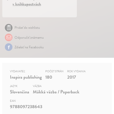
v kníhkupectvách
Pridať do wishlistu
Odporučiť známemu
Zdielať na Facebooku
VYDAVATEĽ
POČET STRÁN
ROK VYDANIA
Inspira publishing
180
2017
JAZYK
VÄZBA
Slovenčina
Mäkká väzba / Paperback
EAN
9788097238643