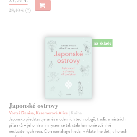
28,10 €
?
na sklade
Japonské ostrovy
Vostrá Denisa, Kraemerová Alice
| Kniha
Japonsko představuje směs moderních technologií, tradic a místních
přízraků – jeho hlavním rysem se tak stala harmonie zdánlivě
neslučitelných věcí. Obři namahage hledají v Akitě líné děti, v horách