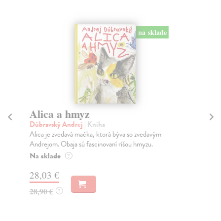
na sklade
Alica a hmyz
K
Dúbravský Andrej
| Kniha
Dé
Alica je zvedavá mačka, ktorá býva so zvedavým
Kni
Andrejom. Obaja sú fascinovaní ríšou hmyzu.
for
Na sklade
Na
?
28,03 €
15
28,90 €
17
?