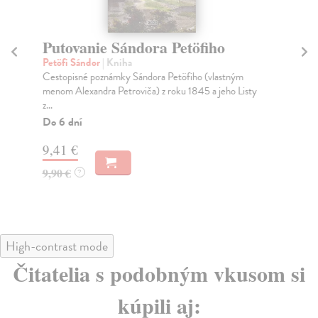
Putovanie Sándora Petöfiho
D
Petöfi Sándor
| Kniha
Ku
Cestopisné poznámky Sándora Petöfiho (vlastným
Den
menom Alexandra Petroviča) z roku 1845 a jeho Listy
geo
z...
sýt
Do 6 dní
Na
9,41 €
9,
9,90 €
9,
?
High-contrast mode
Čitatelia s podobným vkusom si
kúpili aj: