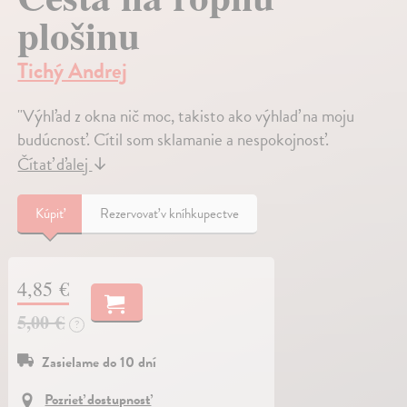
plošinu
Tichý Andrej
"Výhľad z okna nič moc, takisto ako výhlaď na moju
budúcnosť. Cítil som sklamanie a nespokojnosť.
Čítať ďalej
↓
Kúpiť
Rezervovať v kníhkupectve
4,85 €
5,00 €
?
Zasielame do 10 dní
Pozrieť dostupnosť