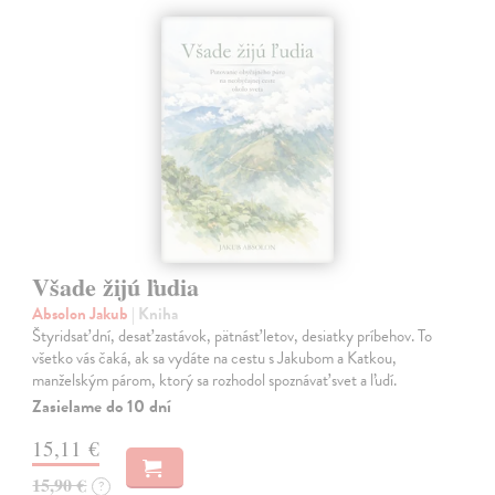
Všade žijú ľudia
Absolon Jakub
| Kniha
Štyridsať dní, desať zastávok, pätnásť letov, desiatky príbehov. To
všetko vás čaká, ak sa vydáte na cestu s Jakubom a Katkou,
manželským párom, ktorý sa rozhodol spoznávať svet a ľudí.
Zasielame do 10 dní
15,11 €
15,90 €
?