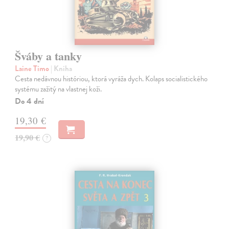
Šváby a tanky
Laine Timo
| Kniha
Cesta nedávnou históriou, ktorá vyráža dych. Kolaps socialistického
systému zažitý na vlastnej koži.
Do 4 dní
19,30 €
19,90 €
?