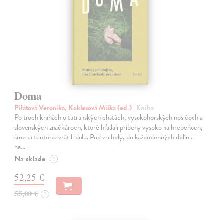
Doma
Pilátová Veronika, Koklesová Miška (ed.)
| Kniha
Po troch knihách o tatranských chatách, vysokohorských nosičoch a
slovenských značkároch, ktoré hľadali príbehy vysoko na hrebeňoch,
sme sa tentoraz vrátili dolu. Pod vrcholy, do každodenných dolín a
na…
Na sklade
?
52,25 €
55,00 €
?