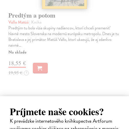
Predtým a potom
Vallo Matúš
| Kniha
Predtým tu bola vízia skupiny nadšencov, ktorí chceli premeniť
hlavné mesto Slovenska na modernú európsku metropolu. Dnes je tu
Bratislava a jej primátor Matúš Vallo, ktorí ukazujú, že aj zdanlivo
naivné…
Na sklade
18,55 €
19,95 €
?
Príjmete naše cookies?
na sklade
K prevádzke internetového kníhkupectva Artforum
využívame cookies slúžiace na zabezpečenie a meranie