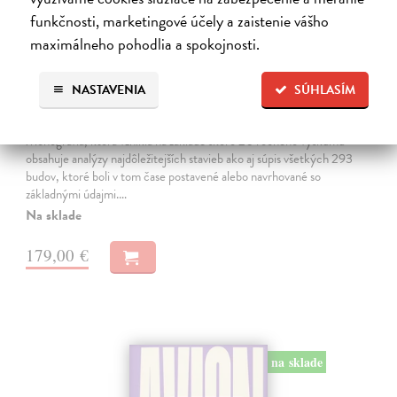
funkčnosti, marketingové účely a zaistenie vášho
maximálneho pohodlia a spokojnosti.
NASTAVENIA
SÚHLASÍM
V objatí živlov
Semančík Maroš
| Kniha
Monografia, ktorá vznikla na základe skoro 20 ročného výskumu
obsahuje analýzy najdôležitejších stavieb ako aj súpis všetkých 293
budov, ktoré boli v tom čase postavené alebo navrhované so
základnými údajmi.…
Na sklade
179,00 €
na sklade