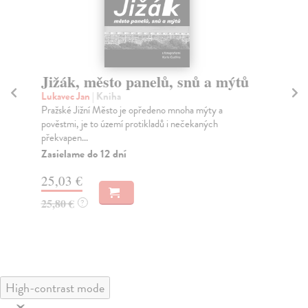
Jižák, město panelů, snů a mýtů
Pr
Lukavec Jan
| Kniha
Tic
Pražské Jižní Město je opředeno mnoha mýty a
V b
pověstmi, je to území protikladů i nečekaných
pav
překvapen...
Za
Zasielame do 12 dní
20
25,03 €
21
25,80 €
?
High-contrast mode