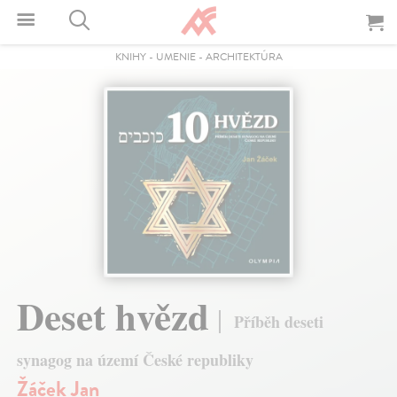
KNIHY
-
UMENIE
-
ARCHITEKTÚRA
Deset hvězd
Příběh deseti
synagog na území České republiky
Žáček Jan