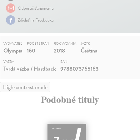
Odporučiť známemu
Zdielať na Facebooku
VYDAVATEĽ
POČET STRÁN
ROK VYDANIA
JAZYK
Olympia
160
2018
Čeština
VÄZBA
EAN
Tvrdá väzba / Hardback
9788073765163
High-contrast mode
Podobné tituly