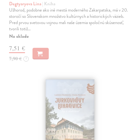
Degtyaryova Lina
| Kniha
Užhorod, podobne ako iné mestá moderného Zakarpatska, má v 20.
storočí so Slovenskom množstvo kultúrnych a historických väzieb.
Pred prvou svetovou vojnou mali naše územia spoločnú skúsenosť,
tvorili totiž…
Na sklade
7,51 €
7,90 €
?