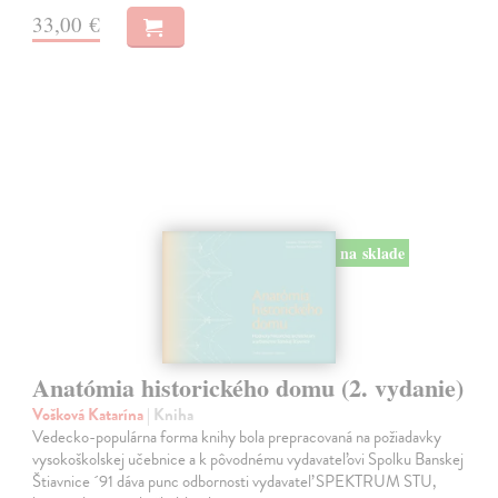
33,00 €
na sklade
Anatómia historického domu (2. vydanie)
Vošková Katarína
| Kniha
Vedecko-populárna forma knihy bola prepracovaná na požiadavky
vysokoškolskej učebnice a k pôvodnému vydavateľovi Spolku Banskej
Štiavnice ´91 dáva punc odbornosti vydavateľ SPEKTRUM STU,