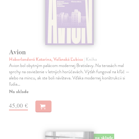
Avion
Haberlandová Katarína, Voľanská Ľubica
| Kniha
Avion bol obytným palácom modernej Bratislavy. Na terasách mal
sprchy na osvieženie v letných horúčavách. Výťah fungoval na kľúč —
alebo na mincu, ak ste boli návšteva. Vďaka modernej konštrukcii si
ľudia…
Na sklade
45,00 €
na sklade