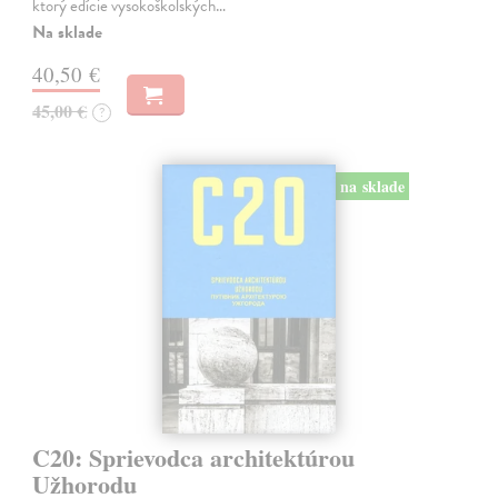
ktorý edície vysokoškolských…
Na sklade
40,50 €
45,00 €
?
na sklade
C20: Sprievodca architektúrou
Užhorodu