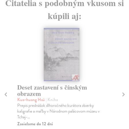
Čitatelia s podobným vkusom si
kúpili aj:
Deset zastavení s čínským
Ru
obrazem
Žá
O p
Kuo-huang Hsü
| Kniha
Sán
Prepis prednášok dlhoročného kurátora zbierky
kaligrafie a maľby v Národnom palácovom múzeu v
Na
Tchaj-...
57
Zasielame do 12 dní