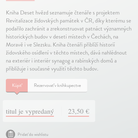
Kniha Deset hvězd seznamuje čtenáře s projektem
Revitalizace židovských památek v ČR, díky kterému se
podařilo zachránit a zrekonstruovat patnáct významných
historických budov v deseti místech v Čechách, na
Moravě i ve Slezsku. Kniha čtenáři přiblíží historií
židovského osídlení v těchto místech, dává nahlédnout
na exteriér i interiér synagog a rabínských domů a
přibližuje i současné využití těchto budov.
Kúpiť
Rezervovať v kníhkupectve
titul je vypredaný
23,50 €
Pridať do wishlistu