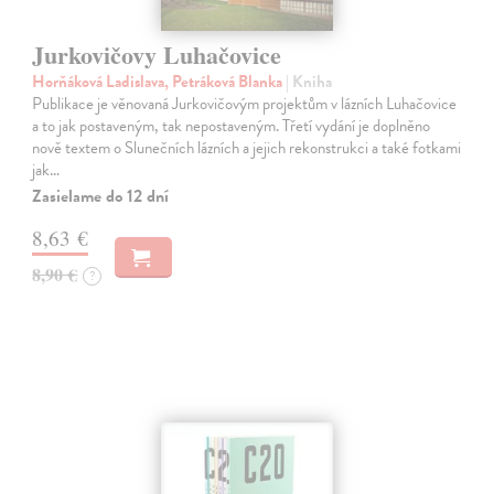
Jurkovičovy Luhačovice
Horňáková Ladislava, Petráková Blanka
| Kniha
Publikace je věnovaná Jurkovičovým projektům v lázních Luhačovice
a to jak postaveným, tak nepostaveným. Třetí vydání je doplněno
nově textem o Slunečních lázních a jejich rekonstrukci a také fotkami
jak…
Zasielame do 12 dní
8,63 €
8,90 €
?