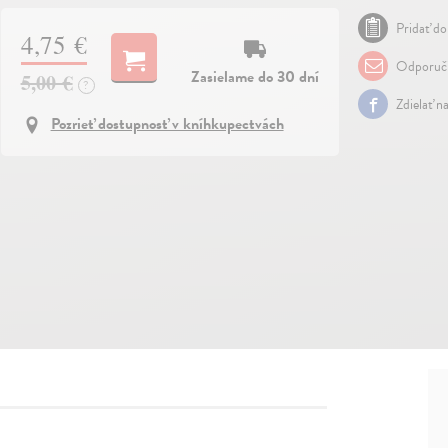
Pridať do
4,75 €
Odporuč
Zasielame do 30 dní
5,00 €
?
Zdielať n
Pozrieť dostupnosť v kníhkupectvách