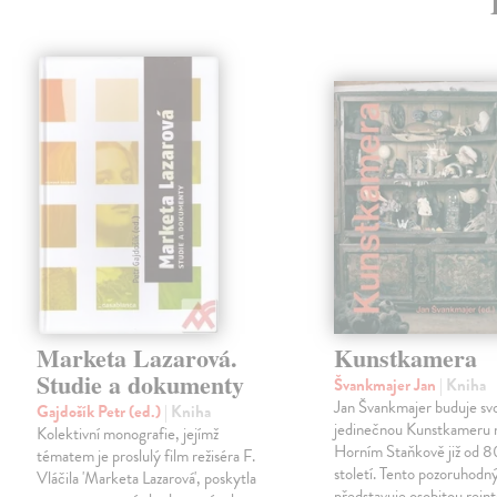
Marketa Lazarová.
Kunstkamera
Studie a dokumenty
Švankmajer Jan
| Kniha
Jan Švankmajer buduje sv
Gajdošík Petr (ed.)
| Kniha
jedinečnou Kunstkameru 
Kolektivní monografie, jejímž
Horním Staňkově již od 80
tématem je proslulý film režiséra F.
století. Tento pozoruhodn
Vláčila 'Marketa Lazarová', poskytla
představuje osobitou rein