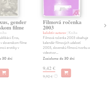
xus, gender
Filmová ročenka
Vl
skom filme
2003
kol
Hlav
Kniha
kolektív autorov
| Kniha
film
ublikácii Eros,
Filmová ročenka 2003 obsahuje
prir
 v slovenskom filme
kalendár filmových udalostí
rov
encii erotiky v
2003, slovenskú filmovú tvorbu a
videotvor...
Na 
o 30 dní
Zasielame do 30 dní
4,
9,42 €
5,0
9,92 €
?