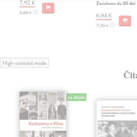
7,92 €
Zasielame do 30 dní
8,80 €
?
6,94 €
7,30 €
?
High-contrast mode
Čit
lade
na sklade