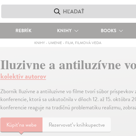
REBRÍK
KNIHY
BOOKS
KNIHY
-
UMENIE
-
FILM, FILMOVÁ VEDA
Iluzivne a antiluzívne vo
kolektív autorov
Zborník Iluzívne a antiiluzívne vo filme tvorí súbor príspevkov
konferencie, ktorá sa uskutočnila v dňoch 12. až 15. októbra 
konferencie reaguje na tradičnú problematiku realizmu, zobraz
Kúpiť
na webe
Rezervovať v kníhkupectve