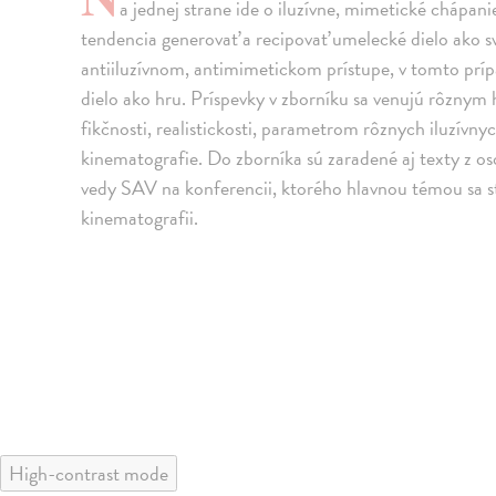
a jednej strane ide o iluzívne, mimetické chápan
tendencia generovať a recipovať umelecké dielo ako 
antiiluzívnom, antimimetickom prístupe, v tomto prí
dielo ako hru. Príspevky v zborníku sa venujú rôzny
fikčnosti, realistickosti, parametrom rôznych iluzívnyc
kinematografie. Do zborníka sú zaradené aj texty z os
vedy SAV na konferencii, ktorého hlavnou témou sa s
kinematografii.
High-contrast mode