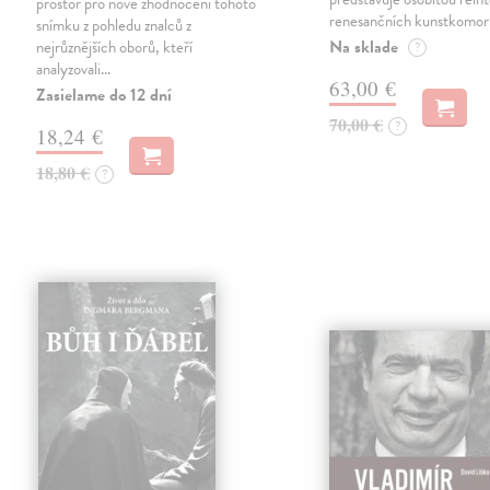
prostor pro nové zhodnocení tohoto
renesančních kunstkomor
snímku z pohledu znalců z
Na sklade
nejrůznějších oborů, kteří
?
analyzovali…
63,00 €
Zasielame do 12 dní
70,00 €
?
18,24 €
18,80 €
?