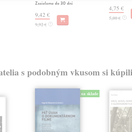
Zasielame do 30 dní
4,75 €
9,42 €
5,00 €
?
9,92 €
?
atelia s podobným vkusom si kúpili
na sklade