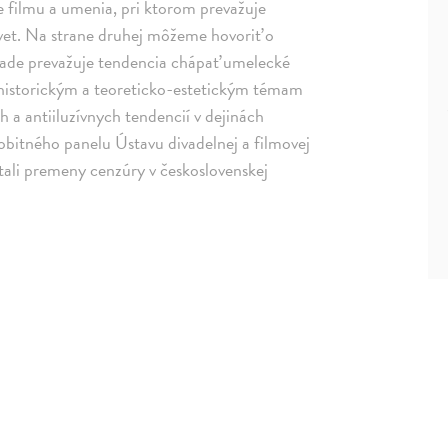
ie filmu a umenia, pri ktorom prevažuje
svet. Na strane druhej môžeme hovoriť o
pade prevažuje tendencia chápať umelecké
m historickým a teoreticko-estetickým témam
h a antiiluzívnych tendencií v dejinách
obitného panelu Ústavu divadelnej a filmovej
tali premeny cenzúry v československej