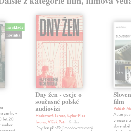
Ďalšie z kategórie film, filmová ved
na sklade
novinka
Dny žen - eseje o
Sloven
současné polské
film
audiovizi
ou
Palúch M
na zámku v
Autor publ
Hadravová Tereza, Łyko-Plos
. let 20.
prináša al
Iwona, Vlček Petr
| Kniha
ý soubor
slovenskéh
Dny žen přinášejí mnohovrstevnatý
terpretaci