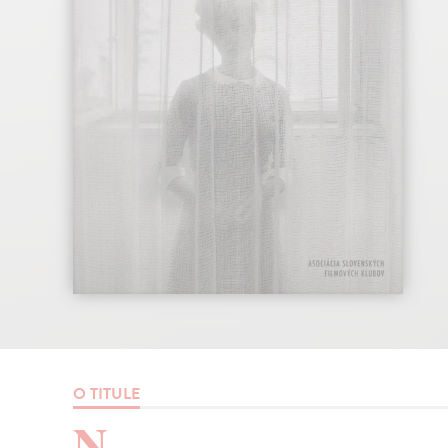
O TITULE
N