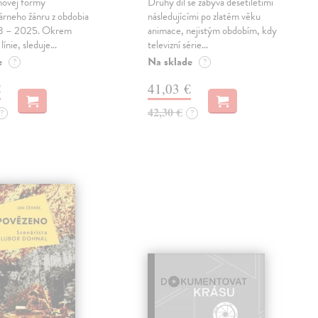
ihovej formy
Druhý díl se zabývá desetiletími
rneho žánru z obdobia
následujícími po zlatém věku
38 – 2025. Okrem
animace, nejistým obdobím, kdy
 línie, sleduje…
televizní série…
e
Na sklade
?
?
€
41,03 €
42,30 €
?
?