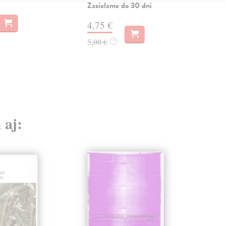
slov
Zasielame do 30 dní
Na 
4,75 €
4,
5,00 €
?
4,7
 aj: