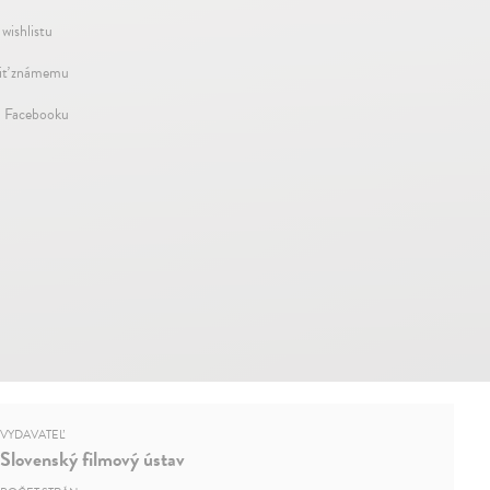
 wishlistu
iť známemu
a Facebooku
VYDAVATEĽ
Slovenský filmový ústav