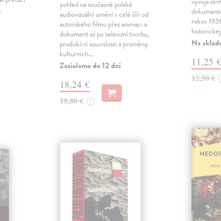
vývoja str
pohled na současné polské
.
dokumentá
audiovizuální umění v celé šíři od
rokov 19
autorského filmu přes animaci a
historickej
dokument až po televizní tvorbu,
Na sklad
produkční souvislosti a proměny
kulturních…
11,25 
Zasielame do 12 dní
12,50 €
18,24 €
18,80 €
?