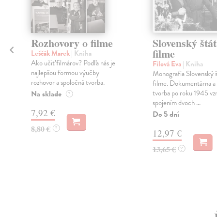
Rozhovory o filme
Slovenský štát
filme
Leščák Marek
| Kniha
Ako učiť filmárov? Podľa nás je
Filová Eva
| Kniha
najlepšou formou výučby
Monografia Slovenský š
rozhovor a spoločná tvorba.
filme. Dokumentárna a
tvorba po roku 1945 vzn
Na sklade
?
spojením dvoch ...
7,92 €
Do 5 dní
8,80 €
?
12,97 €
13,65 €
?