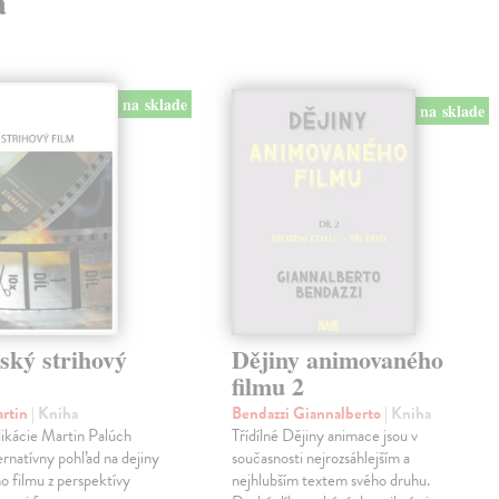
a
na sklade
na sklade
ský strihový
Dějiny animovaného
filmu 2
artin
| Kniha
Bendazzi Giannalberto
| Kniha
ikácie Martin Palúch
Třídílné Dějiny animace jsou v
ternatívny pohľad na dejiny
současnosti nejrozsáhlejším a
o filmu z perspektívy
nejhlubším textem svého druhu.