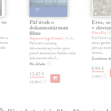
 vo
Päť úvah o
Eros, se
dokumentárnom
v sloven
filme
Filová Eva
| 
tát vo
Eva Filová v p
Mayerová Ingrid (zost.)
| Kniha
 hraná
sexus, gender
Päť úvah o súčasnej
ikla
pátra po exist
dokumentárnej tvorbe z pera
slovens...
piatich absolventov Ateliéru réžie
dokumentárneho fi...
Zasielame d
Na sklade
?
6,94 €
12,42 €
7,30 €
?
12,80 €
?