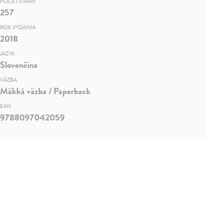
POČET STRÁN
257
ROK VYDANIA
2018
JAZYK
Slovenčina
VÄZBA
Mäkká väzba / Paperback
EAN
9788097042059