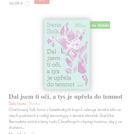
16,50 €
?
na sklade
Dal jsem ti oči, a tys je upřela do temnot
Sola Irene
| Kniha
Oceňovaný folk horor z katalánských kopců oslavuje ženské tělo ve
všech podobách a rozbíjí stereotypy o ženské identitě. Stařičká
Bernadeta umírá a ženy rodu Clavellových chystají hostinu, aby ji na
druhém…