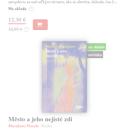
zamysleniu sa nad veľkými témami, ako sú identita, sloboda, čas či…
Na sklade
?
12,30 €
12,95 €
?
na sklade
novinka
Město a jeho nejisté zdi
Murakami Haruki
| Kniha