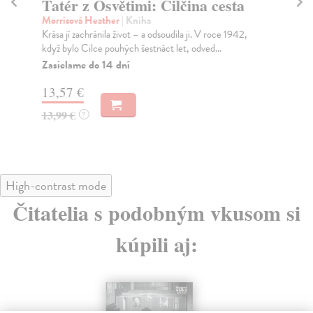
 Cilčina cesta
Podfuk jako víno
Mayle Peter
| Kniha
dsoudila ji. V roce 1942,
Vše začíná v kopcích nad Los Angeles, v ext
áct let, odved...
rezidenci s velkolepým vinným sklepem práv
Zasielame do 12 dní
9,02 €
9,30 €
?
High-contrast mode
Čitatelia s podobným vkusom si
kúpili aj: