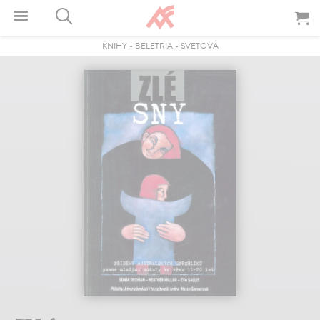
KNIHY
-
BELETRIA
-
SVETOVÁ