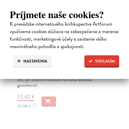
Príjmete naše cookies?
K prevádzke internetového kníhkupectva Artforum
využívame cookies slúžiace na zabezpečenie a meranie
funkčnosti, marketingové účely a zaistenie vášho
Československo a Izrael v letech
Sn
maximálneho pohodlia a spokojnosti.
1948-1967
He
Aut
Taterová Eva
| Kniha
poé
NASTAVENIA
SÚHLASÍM
Bilaterální vztahy Československa a Izraele v letech
1948–1967 lze popsat jako velmi dynamické, boha...
Za
Dodávateľ nemá titul na sklade. Dodanie do 30
12
dní, pri starších tituloch nevieme dodanie
garantovať.
13
15,42 €
15,90 €
?