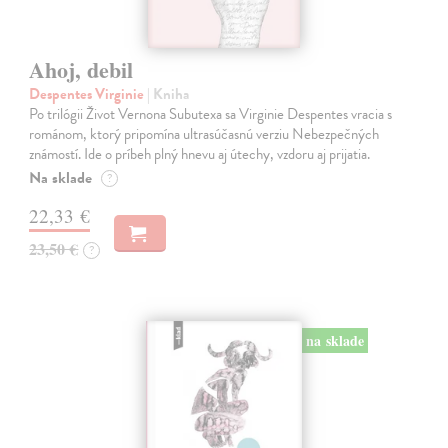
Ahoj, debil
Despentes Virginie
| Kniha
Po trilógii Život Vernona Subutexa sa Virginie Despentes vracia s
románom, ktorý pripomína ultrasúčasnú verziu Nebezpečných
známostí. Ide o príbeh plný hnevu aj útechy, vzdoru aj prijatia.
Na sklade
?
22,33 €
23,50 €
?
na sklade