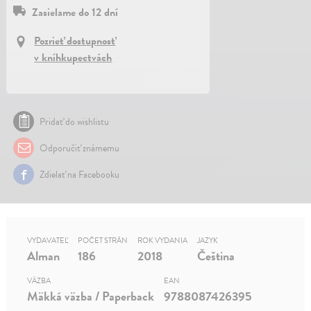
Zasielame do 12 dní
Pozrieť dostupnosť
v kníhkupectvách
Pridať do wishlistu
Odporučiť známemu
Zdielať na Facebooku
VYDAVATEĽ
POČET STRÁN
ROK VYDANIA
JAZYK
Alman
186
2018
Čeština
VÄZBA
EAN
Mäkká väzba / Paperback
9788087426395