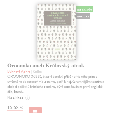
na sklade
novinka
Oroonoko aneb Královský otrok
Behnová Aphra
| Kniha
OROONOKO (1688), bizarní barokní příběh afrického prince
uvrženého do otroctví v Surinamu, patří k nejvýznamnějším textům z
období počátků britského románu, bývá označován za první anglické
dílo, které…
Na sklade
?
15,68 €