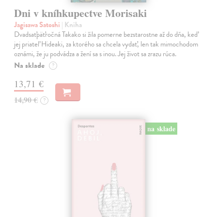
Dni v kníhkupectve Morisaki
Jagisawa Satoshi
| Kniha
Dvadsaťpäťročná Takako si žila pomerne bezstarostne až do dňa, keď
jej priateľ Hideaki, za ktorého sa chcela vydať, len tak mimochodom
oznámi, že ju podvádza a žení sa s inou. Jej život sa zrazu rúca.
Na sklade
?
13,71 €
14,90 €
?
na sklade