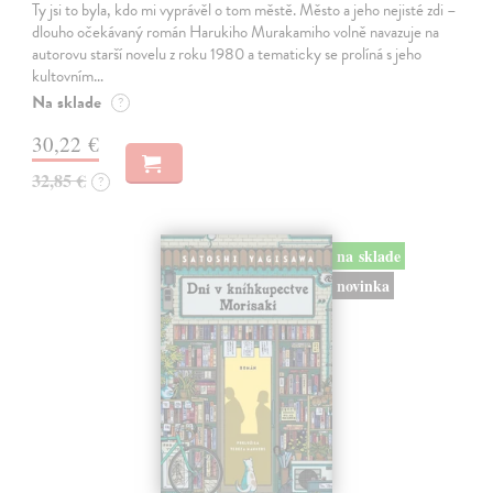
Ty jsi to byla, kdo mi vyprávěl o tom městě. Město a jeho nejisté zdi –
dlouho očekávaný román Harukiho Murakamiho volně navazuje na
autorovu starší novelu z roku 1980 a tematicky se prolíná s jeho
kultovním…
Na sklade
?
30,22 €
32,85 €
?
na sklade
novinka