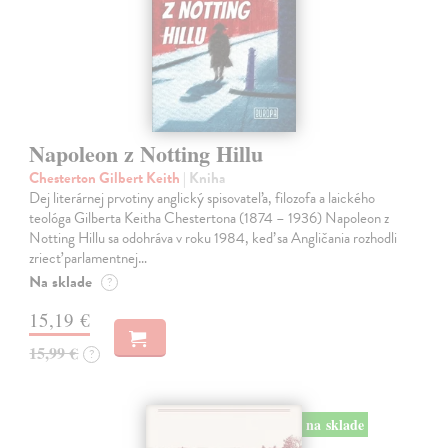
Napoleon z Notting Hillu
Chesterton Gilbert Keith
| Kniha
Dej literárnej prvotiny anglický spisovateľa, filozofa a laického
teológa Gilberta Keitha Chestertona (1874 – 1936) Napoleon z
Notting Hillu sa odohráva v roku 1984, keď sa Angličania rozhodli
zriecť parlamentnej…
Na sklade
?
15,19 €
15,99 €
?
na sklade