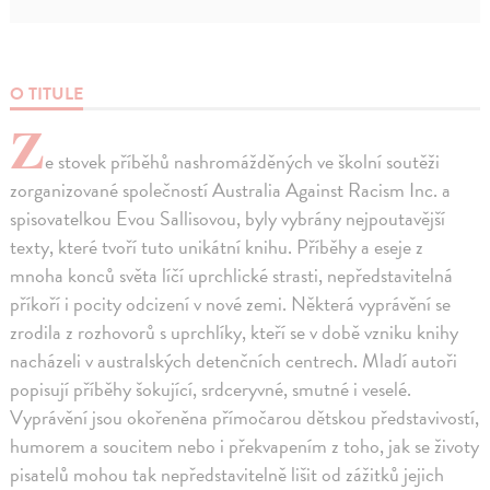
O TITULE
Z
e stovek příběhů nashromážděných ve školní soutěži
zorganizované společností Australia Against Racism Inc. a
spisovatelkou Evou Sallisovou, byly vybrány nejpoutavější
texty, které tvoří tuto unikátní knihu. Příběhy a eseje z
mnoha konců světa líčí uprchlické strasti, nepředstavitelná
příkoří i pocity odcizení v nové zemi. Některá vyprávění se
zrodila z rozhovorů s uprchlíky, kteří se v době vzniku knihy
nacházeli v australských detenčních centrech. Mladí autoři
popisují příběhy šokující, srdceryvné, smutné i veselé.
Vyprávění jsou okořeněna přímočarou dětskou představivostí,
humorem a soucitem nebo i překvapením z toho, jak se životy
pisatelů mohou tak nepředstavitelně lišit od zážitků jejich