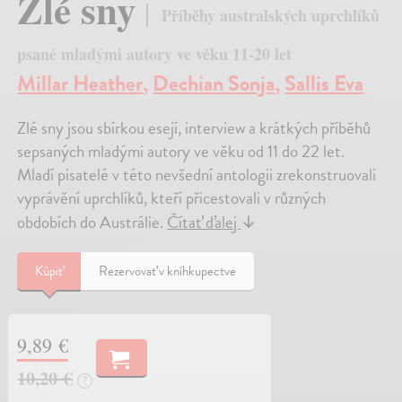
Zlé sny
Příběhy australských uprchlíků
psané mladými autory ve věku 11-20 let
Millar Heather
,
Dechian Sonja
,
Sallis Eva
Zlé sny jsou sbírkou esejí, interview a krátkých příběhů
sepsaných mladými autory ve věku od 11 do 22 let.
Mladí pisatelé v této nevšední antologii zrekonstruovali
vyprávění uprchlíků, kteří přicestovali v různých
obdobích do Austrálie.
Čítať ďalej
↓
Kúpiť
Rezervovať v kníhkupectve
9,89 €
10,20 €
?