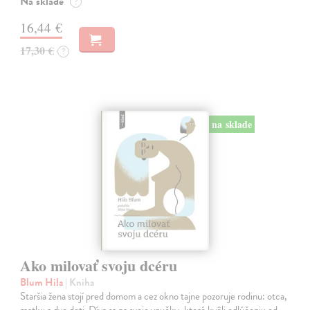
Na sklade
?
16,44 €
17,30 €
?
na sklade
Ako milovať svoju dcéru
Blum Hila
| Kniha
Staršia žena stojí pred domom a cez okno tajne pozoruje rodinu: otca,
matku a dve deti. Díva sa na svoje vnučky, ktoré kvôli odlúčeniu od