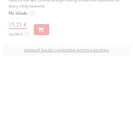
dcéry nikdy nestretla.
Na sklade
?
15,21 €
16,90 €
?
ZOBRAZIŤ ĎALŠIE Z KATEGÓRIE SVETOVÁ BELETRIA