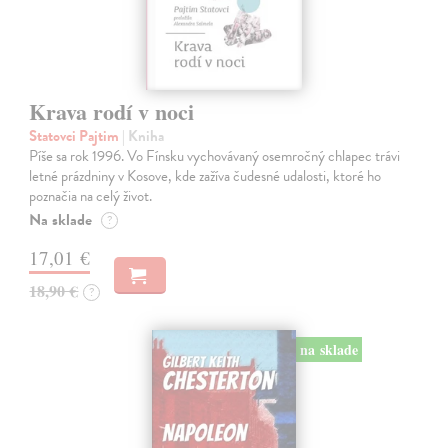
Krava rodí v noci
Statovci Pajtim
| Kniha
Píše sa rok 1996. Vo Fínsku vychovávaný osemročný chlapec trávi
letné prázdniny v Kosove, kde zažíva čudesné udalosti, ktoré ho
poznačia na celý život.
Na sklade
?
17,01 €
18,90 €
?
na sklade