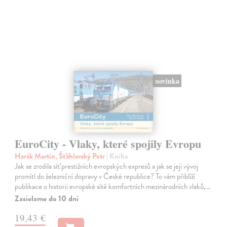
novinka
EuroCity - Vlaky, které spojily Evropu
Harák Martin, Šťáhlavský Petr
| Kniha
Jak se zrodila síť prestižních evropských expresů a jak se její vývoj
promítl do železniční dopravy v České republice? To vám přiblíží
publikace o historii evropské sítě komfortních mezinárodních vlaků,…
Zasielame do 10 dní
19,43 €