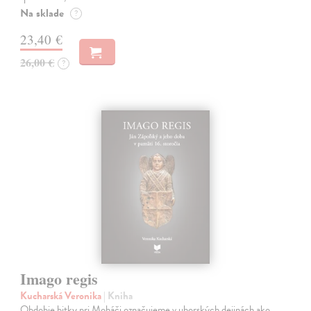
Na sklade
?
23,40 €
26,00 €
?
Imago regis
Kucharská Veronika
| Kniha
Obdobie bitky pri Moháči označujeme v uhorských dejinách ako