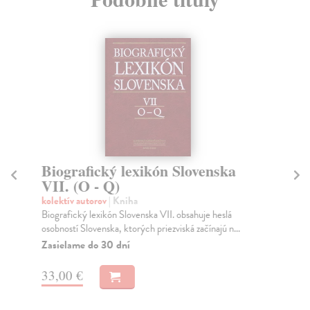
Biografický lexikón Slovenska
Ka
VII. (O - Q)
m
(v
kolektív autorov
| Kniha
Biografický lexikón Slovenska VII. obsahuje heslá
Kó
osobností Slovenska, ktorých priezviská začínajú n...
Hab
osu
Zasielame do 30 dní
Na
33,00 €
34
35