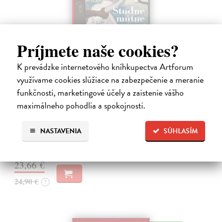
Príjmete naše cookies?
K prevádzke internetového kníhkupectva Artforum
využívame cookies slúžiace na zabezpečenie a meranie
Studne mútne
funkčnosti, marketingové účely a zaistenie vášho
Getting Peter
| Kniha
maximálneho pohodlia a spokojnosti.
Sú ikonickými postavami našej kultúry. Postavili im sochy a
pomenovali po nich ulice, majú svoje nespochybniteľné miesto v
lexikónoch literatúry aj učebniciach, slovenské moderné umenie sa
NASTAVENIA
SÚHLASÍM
bez nich nedá…
Na sklade
?
23,66 €
24,90 €
?