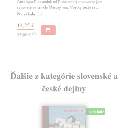
Antológia 11 poviedok od 11 významných slovenských
Ši
spisovateľov sa volá Mastný muž. Všetky texty sa ...
Kni
úro
Na sklade
?
Do
14,25 €
21
15,00 €
?
22
Ďalšie z kategórie slovenské a
české dejiny
na sklade