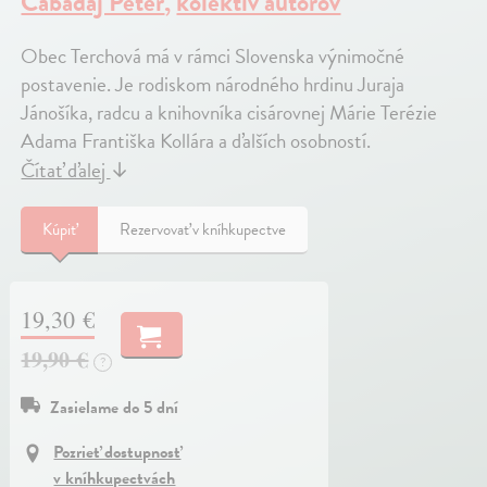
Cabadaj Peter
,
kolektív autorov
Obec Terchová má v rámci Slovenska výnimočné
postavenie. Je rodiskom národného hrdinu Juraja
Jánošíka, radcu a knihovníka cisárovnej Márie Terézie
Adama Františka Kollára a ďalších osobností.
Čítať ďalej
↓
Kúpiť
Rezervovať v kníhkupectve
19,30 €
19,90 €
?
Zasielame do 5 dní
Pozrieť dostupnosť
v kníhkupectvách