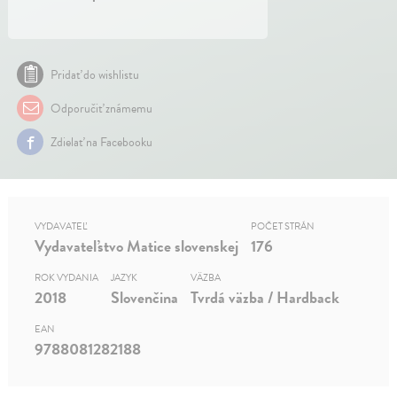
Pridať do wishlistu
Odporučiť známemu
Zdielať na Facebooku
VYDAVATEĽ
POČET STRÁN
Vydavateľstvo Matice slovenskej
176
ROK VYDANIA
JAZYK
VÄZBA
2018
Slovenčina
Tvrdá väzba / Hardback
EAN
9788081282188