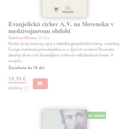
Evanjelická cirkev A.V. na Slovensku v
medzivojnovom období
Sokolová Milena
| Kniha
Koniec prvej svetovej vojny a následné geopolitické zmeny v strednej
Európe znamenali pre evanjelikov a. v. žijúcich na území Slovenska
zásadný obrat v ich dovtedajšom cirkevno-náboženskom živote. V
nových…
Zasielame do 14 dní
19,39 €
19,99 €
?
na sklade