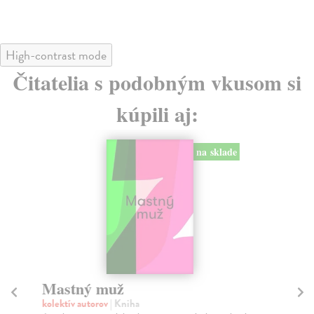
High-contrast mode
Čitatelia s podobným vkusom si
kúpili aj:
na sklade
Mastný muž
Ma
p
kolektív autorov
| Kniha