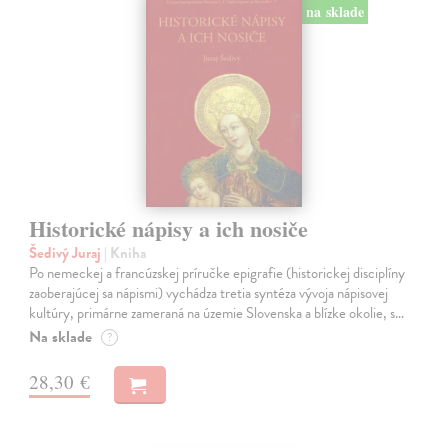
na sklade
Historické nápisy a ich nosiče
Šedivý Juraj
| Kniha
Po nemeckej a francúzskej príručke epigrafie (historickej disciplíny
zaoberajúcej sa nápismi) vychádza tretia syntéza vývoja nápisovej
kultúry, primárne zameraná na územie Slovenska a blízke okolie, s…
Na sklade
?
28,30 €