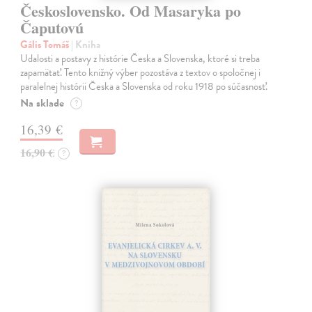
Československo. Od Masaryka po
Čaputovú
Gális Tomáš
| Kniha
Udalosti a postavy z histórie Česka a Slovenska, ktoré si treba
zapamätať. Tento knižný výber pozostáva z textov o spoločnej i
paralelnej histórii Česka a Slovenska od roku 1918 po súčasnosť.
Na sklade
?
16,39 €
16,90 €
?