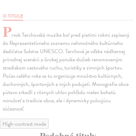
O TITULE
P
rvok Terchovská muzika bol pred piatimi rokmi zapísaný
do Reprezentatívneho zoznamu nehmotného kultúrneho
dedičstva ľudstva UNESCO. Terchová je vďaka nádhernej
prírodnej scenérii a širokej ponuke služieb renomovaným
strediskom cestového ruchu, turistiky a zimných športov.
Počas celého roka sa tu organizuje množstvo kultúrnych,
duchovných, športových a iných podujatí. Monografia obce
pútavo zrkadlí z rôznych uhlov pohľadu nielen bohatú
minulosť a tradície obce, ale i dynamicky pulzujúcu
súčasnosť.
High-contrast mode
Podobné tituly