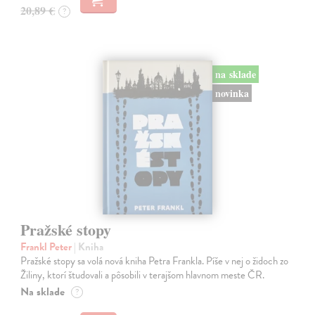
20,89 €
?
na sklade
novinka
Pražské stopy
Frankl Peter
| Kniha
Pražské stopy sa volá nová kniha Petra Frankla. Píše v nej o židoch zo
Žiliny, ktorí študovali a pôsobili v terajšom hlavnom meste ČR.
Na sklade
?