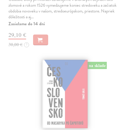
zlomové a rokom 1526 vymedzujeme koniec stredoveku a začiatok
obdobia novoveku v našom, stredoeurópskom, priestore. Napriek
dôležitosti a aj…
Zasielame do 14 dní
29,10 €
30,00 €
?
na sklade