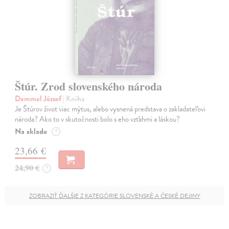
Štúr. Zrod slovenského národa
Demmel József
| Kniha
Je Štúrov život viac mýtus, alebo vysnená predstava o zakladateľovi
národa? Ako to v skutočnosti bolo s eho vzťahmi a láskou?
Na sklade
?
23,66 €
24,90 €
?
ZOBRAZIŤ ĎALŠIE Z KATEGÓRIE SLOVENSKÉ A ČESKÉ DEJINY