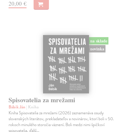
20,00 €
na sklade
novinka
Spisovatelia za mrežami
Bábik Ján
| Kniha
Kniha Spisovatelia za mrežami (2026) zaznamenáva osudy
slovenských literátov, prekladateľov a novinárov, ktorí boli v 50.
rokoch minulého storočia väznení. Boli medzi nimi špičkoví
spisovatelia, ďalší…