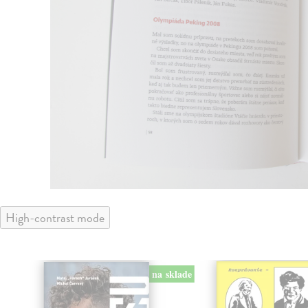
High-contrast mode
na sklade