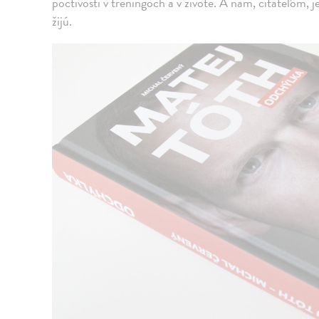
poctivosti v tréningoch a v živote. A nám, čitateľom, j
žijú.