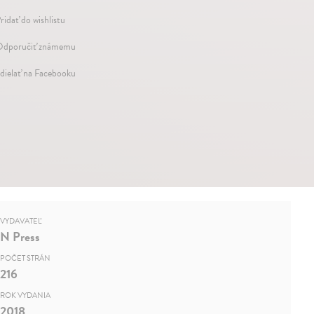
ridať do wishlistu
dporučiť známemu
dielať na Facebooku
VYDAVATEĽ
N Press
POČET STRÁN
216
ROK VYDANIA
2018