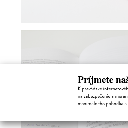
Príjmete na
K prevádzke internetové
na zabezpečenie a merani
maximálneho pohodlia a 