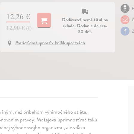
P
12,26 €
Dodávateľ nemá titul na
O
sklade. Dodanie do cca.
12,90 €
?
30 dní.
Z
Pozrieť dostupnosť v kníhkupectvách
ím iným, než príbehom výnimočného atléta.
hybňovaním pravdy. Matejova úprimnosť má takú
enčnej výhode svojho organizmu, ale vďaka