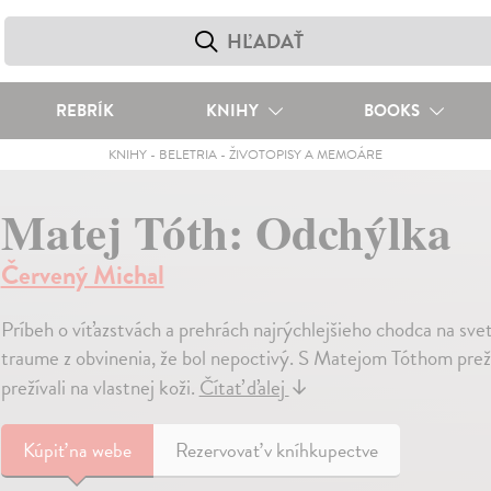
REBRÍK
KNIHY
BOOKS
KNIHY
-
BELETRIA
-
ŽIVOTOPISY A MEMOÁRE
Matej Tóth: Odchýlka
Červený Michal
Príbeh o víťazstvách a prehrách najrýchlejšieho chodca na svet
traume z obvinenia, že bol nepoctivý. S Matejom Tóthom preži
prežívali na vlastnej koži.
Čítať ďalej
↓
Kúpiť
na webe
Rezervovať v kníhkupectve