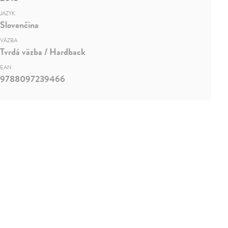
JAZYK
Slovenčina
VÄZBA
Tvrdá väzba / Hardback
EAN
9788097239466