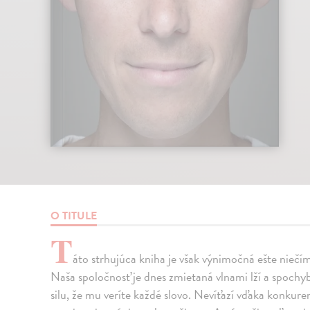
O TITULE
T
áto strhujúca kniha je však výnimočná ešte nieč
Naša spoločnosť je dnes zmietaná vlnami lží a spoc
silu, že mu veríte každé slovo. Nevíťazí vďaka konkur