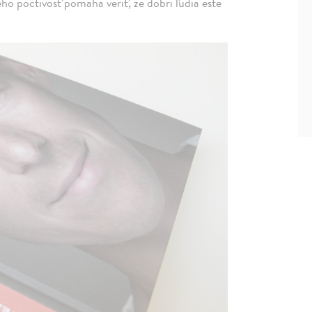
eho poctivosť pomáha veriť, že dobrí ľudia ešte