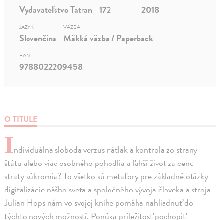
Vydavateľstvo Tatran
172
2018
JAZYK
VÄZBA
Slovenčina
Mäkká väzba / Paperback
EAN
9788022209458
O TITULE
I
ndividuálna sloboda verzus nátlak a kontrola zo strany
štátu alebo viac osobného pohodlia a ľahší život za cenu
straty súkromia? To všetko sú metafory pre základné otázky
digitalizácie nášho sveta a spoločného vývoja človeka a stroja.
Julian Hops nám vo svojej knihe pomáha nahliadnuť do
týchto nových možností. Ponúka príležitosť pochopiť