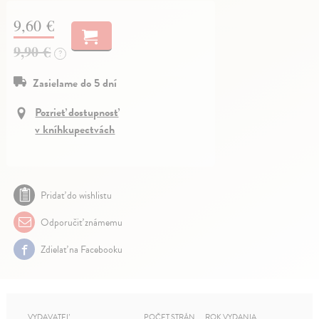
9,60 €
9,90 €
?
Zasielame do 5 dní
Pozrieť dostupnosť
v kníhkupectvách
Pridať do wishlistu
Odporučiť známemu
Zdielať na Facebooku
VYDAVATEĽ
POČET STRÁN
ROK VYDANIA