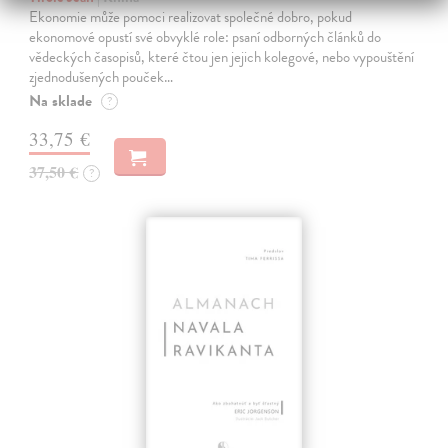
Ekonomie může pomoci realizovat společné dobro, pokud
ekonomové opustí své obvyklé role: psaní odborných článků do
vědeckých časopisů, které čtou jen jejich kolegové, nebo vypouštění
zjednodušených pouček…
Na sklade
?
33,75 €
37,50 €
?