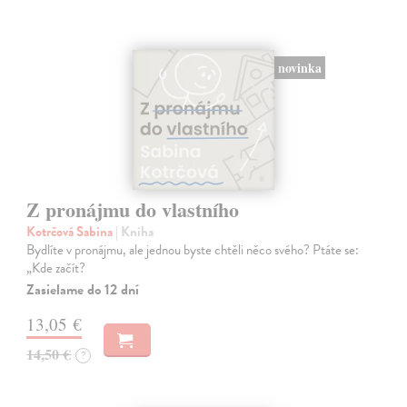
novinka
Z pronájmu do vlastního
Kotrčová Sabina
| Kniha
Bydlíte v pronájmu, ale jednou byste chtěli něco svého? Ptáte se:
„Kde začít?
Zasielame do 12 dní
13,05 €
14,50 €
?