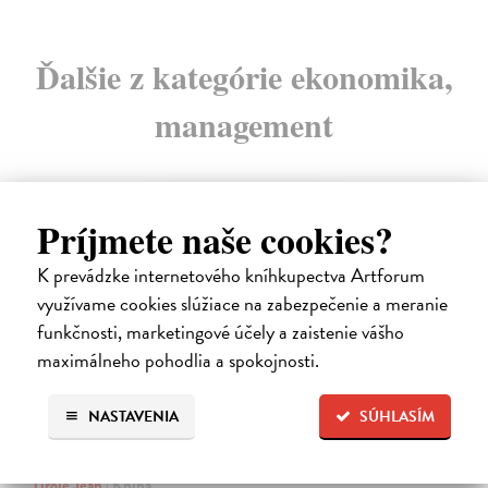
Ďalšie z kategórie ekonomika,
management
na sklade
Príjmete naše cookies?
novinka
K prevádzke internetového kníhkupectva Artforum
využívame cookies slúžiace na zabezpečenie a meranie
funkčnosti, marketingové účely a zaistenie vášho
maximálneho pohodlia a spokojnosti.
NASTAVENIA
SÚHLASÍM
Ekonomie pro obecné blaho
Tirole Jean
| Kniha