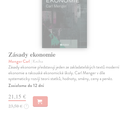
Zásady ekonomie
Menger Carl
| Kniha
Zásady ekonomie představují jeden ze zakladatelských textů moderní
ekonomie a rakouské ekonomické školy. Carl Menger v díle
systematicky rozvíjí teorii statků, hodnoty, směny, ceny a peněz.
Zasielame do 12 dní
21,15 €
23,50 €
?