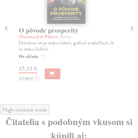
O pôvode prosperity
P
Chovanculiak Róbert
| Kniha
Ch
Ekonómia nie je veda o číslach, grafoch a tabuľkách. Je
Pok
to veda o ľuďoch.
kde
Na sklade
Do
?
15,11 €
16
15,90 €
16
?
High-contrast mode
Čitatelia s podobným vkusom si
kúpili aj: