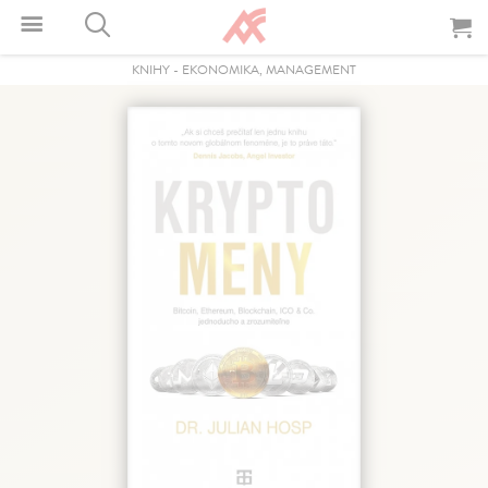
KNIHY
-
EKONOMIKA, MANAGEMENT