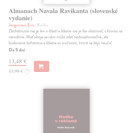
Almanach Navala Ravikanta (slovenské
vydanie)
Jorgenson Eric
| Kniha
Zbohatnutie nie je len o šťastí a šťastie nie je iba vlastnosť, s ktorou sa
narodíme. Mať oboje sa nám môže zdať nedosiahnuteľné, ale
budovanie bohatstva a šťastia sú zručnosti, ktoré sa dajú naučiť.
Do 5 dní
13,48 €
13,90 €
?