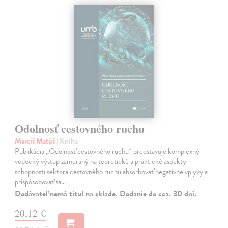
Odolnosť cestovného ruchu
Marciš Matúš
| Kniha
Publikácia „Odolnosť cestovného ruchu“ predstavuje komplexný
vedecký výstup zameraný na teoretické a praktické aspekty
schopnosti sektora cestovného ruchu absorbovať negatívne vplyvy a
prispôsobovať sa…
Dodávateľ nemá titul na sklade. Dodanie do cca. 30 dní.
20,12 €