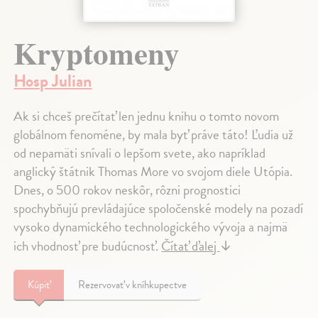
Kryptomeny
Hosp Julian
Ak si chceš prečítať len jednu knihu o tomto novom
globálnom fenoméne, by mala byť práve táto! Ľudia už
od nepamäti snívali o lepšom svete, ako napríklad
anglický štátnik Thomas More vo svojom diele Utópia.
Dnes, o 500 rokov neskôr, rôzni prognostici
spochybňujú prevládajúce spoločenské modely na pozadí
vysoko dynamického technologického vývoja a najmä
ich vhodnosť pre budúcnosť.
Čítať ďalej
↓
Kúpiť
Rezervovať v kníhkupectve