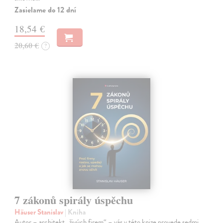
Zasielame do 12 dní
18,54 €
20,60 €
?
7 zákonů spirály úspěchu
Häuser Stanislav
| Kniha
Autor – architekt „živých firem“ – vás v této knize provede sedmi