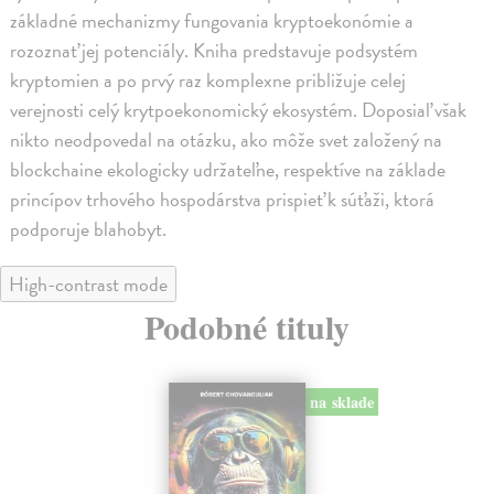
základné mechanizmy fungovania kryptoekonómie a
rozoznať jej potenciály. Kniha predstavuje podsystém
kryptomien a po prvý raz komplexne približuje celej
verejnosti celý krytpoekonomický ekosystém. Doposiaľ však
nikto neodpovedal na otázku, ako môže svet založený na
blockchaine ekologicky udržateľne, respektíve na základe
princípov trhového hospodárstva prispieť k súťaži, ktorá
podporuje blahobyt.
High-contrast mode
Podobné tituly
na sklade