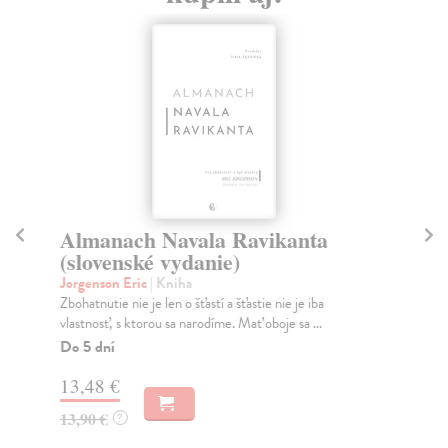
Almanach Navala Ravikanta
P
(slovenské vydanie)
Ge
Pre
Jorgenson Eric
| Kniha
pre
Zbohatnutie nie je len o šťastí a šťastie nie je iba
vlastnosť, s ktorou sa narodíme. Mať oboje sa ...
Do
Do 5 dní
13
13,48 €
13
13,90 €
?