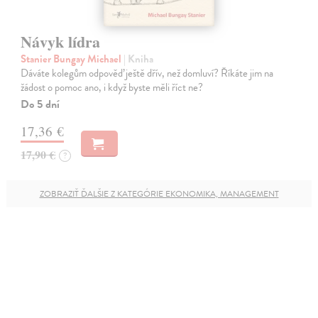
Návyk lídra
Stanier Bungay Michael
| Kniha
Dáváte kolegům odpověď ještě dřív, než domluví? Říkáte jim na
žádost o pomoc ano, i když byste měli říct ne?
Do 5 dní
17,36 €
17,90 €
?
ZOBRAZIŤ ĎALŠIE Z KATEGÓRIE EKONOMIKA, MANAGEMENT