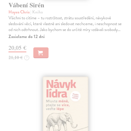
Vábení Sirén
Hayes Chris
| Kniha
Všichni to cítíme – tu roztržitost, ztrátu soustředění, návykové
sledování věcí, které vlastně ani sledovat nechceme, i neschopnost se
od nich odtrhnout. Jako bychom se do určité míry vzdávali svobody…
Zasielame do 12 dní
20,05 €
21,10 €
?