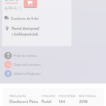
4,70 €
?
Zasielame do 5 dní
Pozrieť dostupnosť
v kníhkupectvách
Pridať do wishlistu
Odporučiť známemu
Zdielať na Facebooku
PREKLADATEĽ
VYDAVATEĽ
POČET STRÁN
ROK VYDANIA
Diestlerová Petra
Portál
144
2018