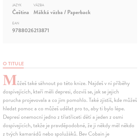
JAZYK
VÄZBA
Čeština
Mäkká väzba / Paperback
EAN
9788026213871
O TITULE
M
ůžeš také sáhnout po této knize. Najdeš v ní příběhy
dospívajících, kteří měli depresi, dozvíš se, jak se jejich
porucha projevovala a co jim pomohlo. Také zjistíš, kde můžeš
hledat pomoc a co můžeš udělat pro to, aby ti bylo lépe.
Depresí onemocní jedno z třiatřiceti dětí a jeden z osmi
dospívajících, takže je pravděpodobné, že ji někdy měl někdo
z tvých kamarádů nebo spolužáků. Bev Cobain je