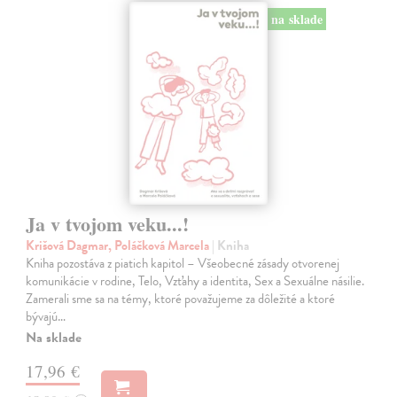
na sklade
Ja v tvojom veku...!
Krišová Dagmar, Poláčková Marcela
| Kniha
Kniha pozostáva z piatich kapitol – Všeobecné zásady otvorenej
komunikácie v rodine, Telo, Vzťahy a identita, Sex a Sexuálne násilie.
Zamerali sme sa na témy, ktoré považujeme za dôležité a ktoré
bývajú…
Na sklade
17,96 €