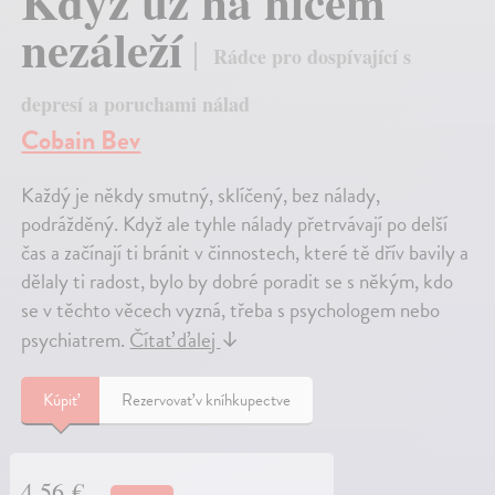
Když už na ničem
nezáleží
Rádce pro dospívající s
depresí a poruchami nálad
Cobain Bev
Každý je někdy smutný, sklíčený, bez nálady,
podrážděný. Když ale tyhle nálady přetrvávají po delší
čas a začínají ti bránit v činnostech, které tě dřív bavily a
dělaly ti radost, bylo by dobré poradit se s někým, kdo
se v těchto věcech vyzná, třeba s psychologem nebo
psychiatrem.
Čítať ďalej
↓
Kúpiť
Rezervovať v kníhkupectve
4,56 €