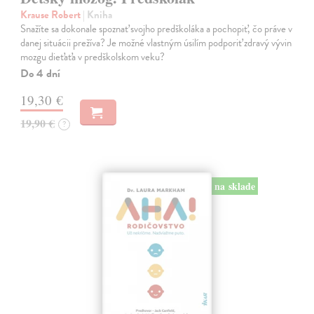
Krause Robert
| Kniha
Snažíte sa dokonale spoznať svojho predškoláka a pochopiť, čo práve v
danej situácii prežíva? Je možné vlastným úsilím podporiť zdravý vývin
mozgu dieťaťa v predškolskom veku?
Do 4 dní
19,30 €
19,90 €
?
na sklade