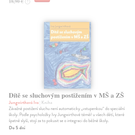
18,90 €
?
Dítě se sluchovým postižením v MŠ a ZŠ
Jungwirthová Iva
| Kniha
Závažné postižení sluchu není automaticky „vstupenkou“ do speciální
školy. Podle psycholožky Ivy Jungwirthové téměř u všech dětí, které
špatně slyší, stojí za to pokusit se o integraci do běžné školy.
Do 5 dní