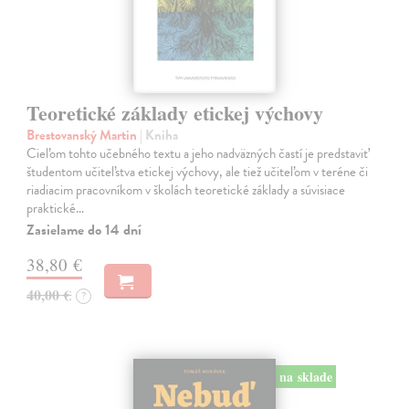
Teoretické základy etickej výchovy
Brestovanský Martin
| Kniha
Cieľom tohto učebného textu a jeho nadväzných častí je predstaviť
študentom učiteľstva etickej výchovy, ale tiež učiteľom v teréne či
riadiacim pracovníkom v školách teoretické základy a súvisiace
praktické…
Zasielame do 14 dní
38,80 €
40,00 €
?
na sklade