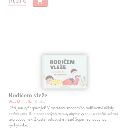
10,00 €
Rodičem vleže
Woo Michelle
| Kniha
Děti jsou vyčerpávající! V maratonu moderního rodičovství někdy
potřebujete 10 drahocenných minut, abyste vypnuli a dopřáli svému
tělu odpočinek. Zkuste rodičovství vleže! Super jednoduchou
vychytávku,…