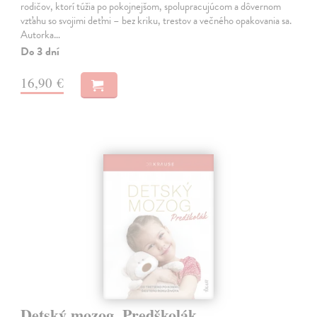
rodičov, ktorí túžia po pokojnejšom, spolupracujúcom a dôvernom
vzťahu so svojimi deťmi – bez kriku, trestov a večného opakovania sa.
Autorka…
Do 3 dní
16,90 €
Detský mozog. Predškolák