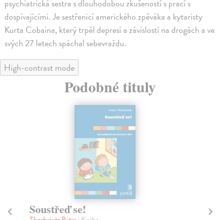
psychiatrická sestra s dlouhodobou zkušeností s prací s
dospívajícími. Je sestřenicí amerického zpěváka a kytaristy
Kurta Cobaina, který trpěl depresí a závislostí na drogách a ve
svých 27 letech spáchal sebevraždu.
High-contrast mode
Podobné tituly
Když dítě nechce spát
Kd
Prekopová Jiřina
| Kniha
Mü