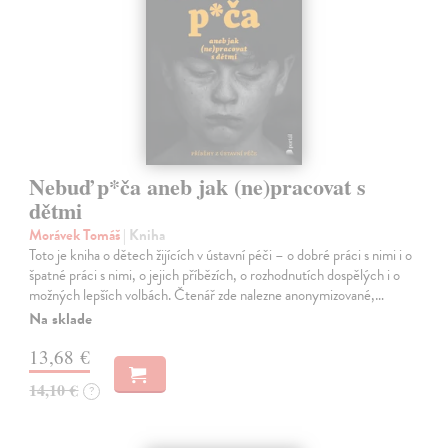
Nebuď p*ča aneb jak (ne)pracovat s
dětmi
Morávek Tomáš
| Kniha
Toto je kniha o dětech žijících v ústavní péči – o dobré práci s nimi i o
špatné práci s nimi, o jejich příbězích, o rozhodnutích dospělých i o
možných lepších volbách. Čtenář zde nalezne anonymizované,…
Na sklade
13,68 €
14,10 €
?