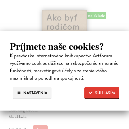
na sklade
Príjmete naše cookies?
K prevádzke internetového kníhkupectva Artforum
využívame cookies slúžiace na zabezpečenie a meranie
funkčnosti, marketingové účely a zaistenie vášho
maximálneho pohodlia a spokojnosti.
Ako byť rodičom dieťaťa s FASD
Brown Julia, Mather Mary
| Kniha
Jedna z mála kníh o poruchách fetálneho alkoholového spektra v
NASTAVENIA
SÚHLASÍM
slovenskom jazyku. Kniha nielen jasne a zrozumiteľne popisuje
problematiku FASD, ale ponúka aj konkrétne rady pri výchove detí s
touto diagnózou.…
Na sklade