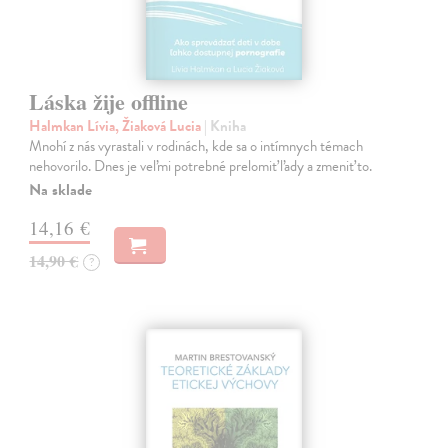
Láska žije offline
Halmkan Lívia, Žiaková Lucia
| Kniha
Mnohí z nás vyrastali v rodinách, kde sa o intímnych témach
nehovorilo. Dnes je veľmi potrebné prelomiť ľady a zmeniť to.
Na sklade
14,16 €
14,90 €
?