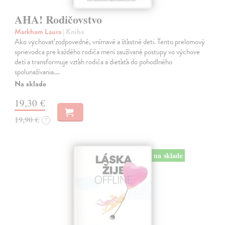
AHA! Rodičovstvo
Markham Laura
| Kniha
Ako vychovať zodpovedné, vnímavé a šťastné deti. Tento prelomový
sprievodca pre každého rodiča mení zaužívané postupy vo výchove
detí a transformuje vzťah rodiča a dieťaťa do pohodlného
spolunažívania.…
Na sklade
19,30 €
19,90 €
?
na sklade