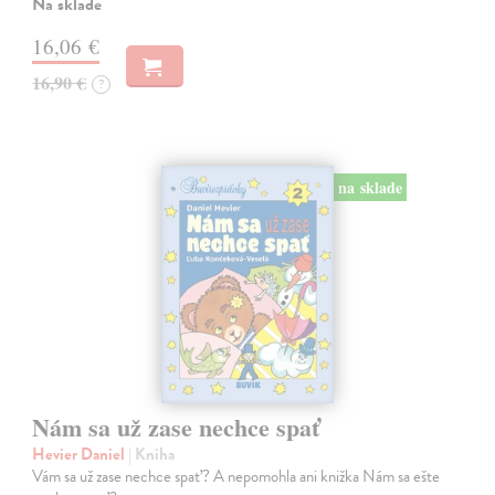
Na sklade
16,06 €
16,90 €
?
na sklade
Nám sa už zase nechce spať
Hevier Daniel
| Kniha
Vám sa už zase nechce spať? A nepomohla ani knižka Nám sa ešte