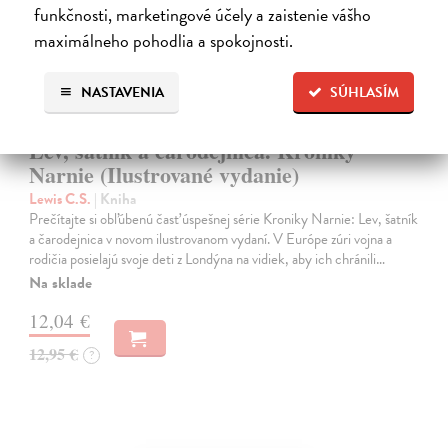
funkčnosti, marketingové účely a zaistenie vášho
maximálneho pohodlia a spokojnosti.
NASTAVENIA
SÚHLASÍM
Lev, šatník a čarodejnica. Kroniky
Narnie (Ilustrované vydanie)
Lewis C.S.
| Kniha
Prečítajte si obľúbenú časť úspešnej série Kroniky Narnie: Lev, šatník
a čarodejnica v novom ilustrovanom vydaní. V Európe zúri vojna a
rodičia posielajú svoje deti z Londýna na vidiek, aby ich chránili…
Na sklade
12,04 €
12,95 €
?