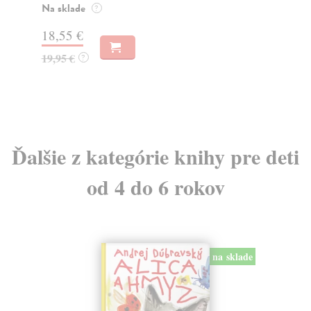
mu
Na sklade
?
Za
31,21 €
2
32,85 €
?
24
Ďalšie z kategórie knihy pre deti
od 4 do 6 rokov
na sklade