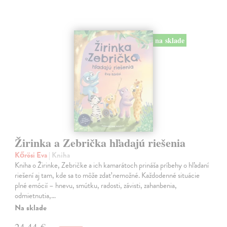
na sklade
Žirinka a Zebrička hľadajú riešenia
Kőrösi Eva
| Kniha
Kniha o Žirinke, Zebričke a ich kamarátoch prináša príbehy o hľadaní
riešení aj tam, kde sa to môže zdať nemožné. Každodenné situácie
plné emócií – hnevu, smútku, radosti, závisti, zahanbenia,
odmietnutia,…
Na sklade
24,44 €