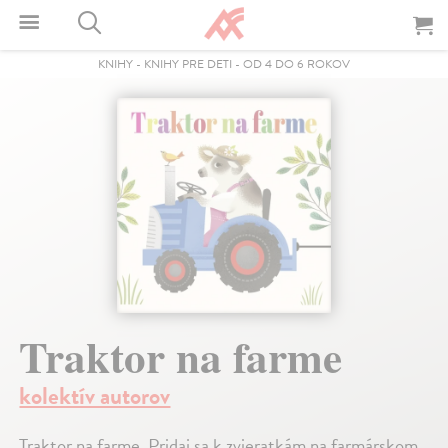
KNIHY
-
KNIHY PRE DETI
-
OD 4 DO 6 ROKOV
Traktor na farme
kolektív autorov
Traktor na farme. Pridaj sa k zvieratkám na farmárskom