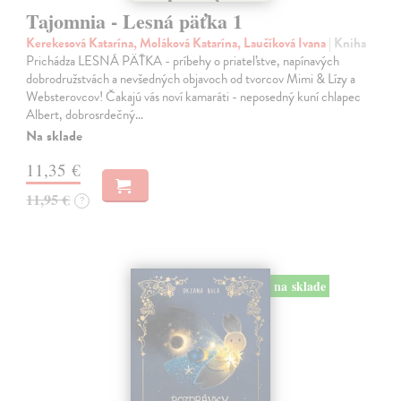
Tajomnia - Lesná päťka 1
Kerekesová Katarína, Moláková Katarína, Laučíková Ivana
| Kniha
Prichádza LESNÁ PÄŤKA - príbehy o priateľstve, napínavých
dobrodružstvách a nevšedných objavoch od tvorcov Mimi & Lízy a
Websterovcov! Čakajú vás noví kamaráti - neposedný kuní chlapec
Albert, dobrosrdečný…
Na sklade
11,35 €
11,95 €
?
na sklade