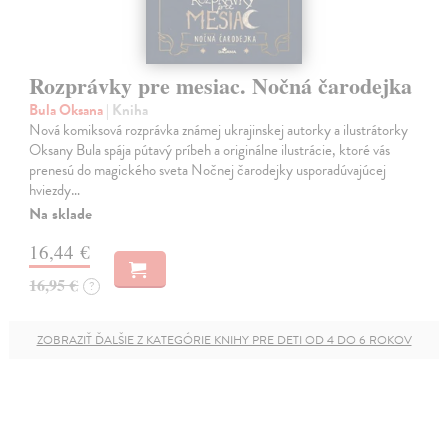
Rozprávky pre mesiac. Nočná čarodejka
Bula Oksana
| Kniha
Nová komiksová rozprávka známej ukrajinskej autorky a ilustrátorky
Oksany Bula spája pútavý príbeh a originálne ilustrácie, ktoré vás
prenesú do magického sveta Nočnej čarodejky usporadúvajúcej
hviezdy…
Na sklade
16,44 €
16,95 €
?
ZOBRAZIŤ ĎALŠIE Z KATEGÓRIE KNIHY PRE DETI OD 4 DO 6 ROKOV