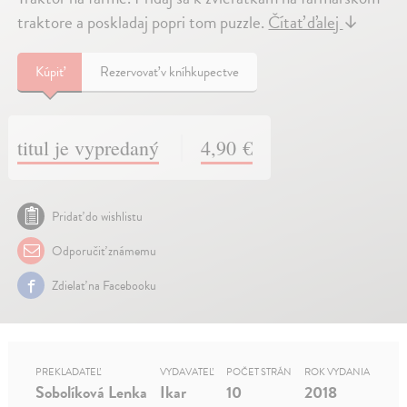
traktore a poskladaj popri tom puzzle.
Čítať ďalej
↓
Kúpiť
Rezervovať v kníhkupectve
titul je vypredaný
4,90 €
Pridať do wishlistu
Odporučiť známemu
Zdielať na Facebooku
PREKLADATEĽ
VYDAVATEĽ
POČET STRÁN
ROK VYDANIA
Sobolíková Lenka
Ikar
10
2018