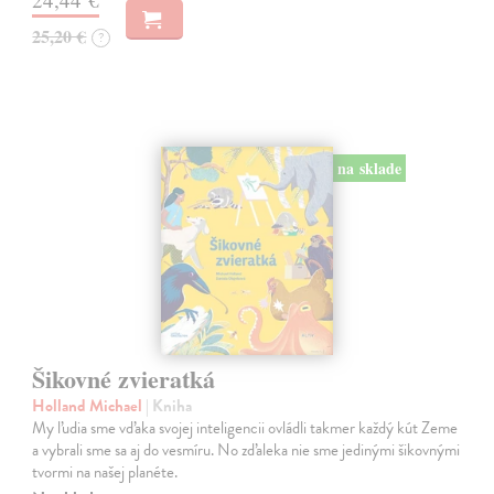
25,20 €
?
na sklade
Šikovné zvieratká
Holland Michael
| Kniha
My ľudia sme vďaka svojej inteligencii ovládli takmer každý kút Zeme
a vybrali sme sa aj do vesmíru. No zďaleka nie sme jedinými šikovnými
tvormi na našej planéte.