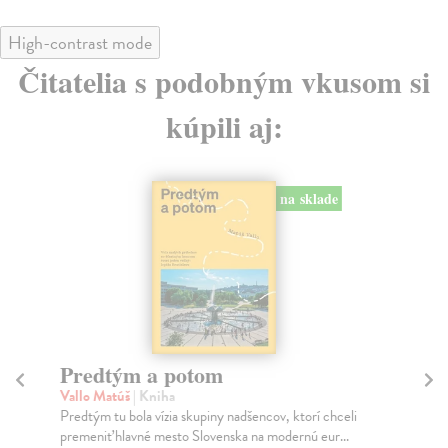
High-contrast mode
Čitatelia s podobným vkusom si
kúpili aj:
na sklade
Město a jeho nejisté zdi
T
Murakami Haruki
| Kniha
Ma
Ty jsi to byla, kdo mi vyprávěl o tom městě. Město a
J
jeho nejisté zdi – dlouho očekávaný román Haru...
NA