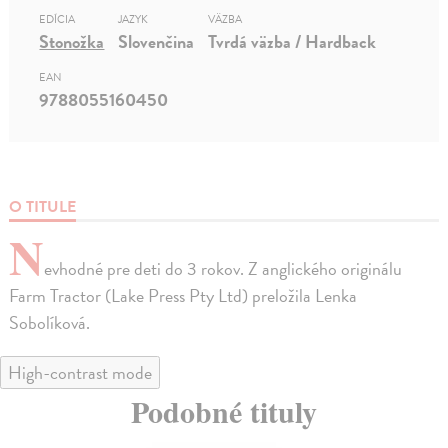
EDÍCIA
JAZYK
VÄZBA
Stonožka
Slovenčina
Tvrdá väzba / Hardback
EAN
9788055160450
O TITULE
N
evhodné pre deti do 3 rokov. Z anglického originálu
Farm Tractor (Lake Press Pty Ltd) preložila Lenka
Sobolíková.
High-contrast mode
Podobné tituly