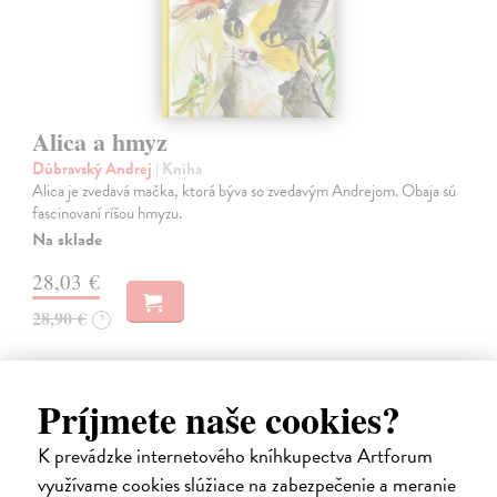
Alica a hmyz
Dúbravský Andrej
| Kniha
Alica je zvedavá mačka, ktorá býva so zvedavým Andrejom. Obaja sú
fascinovaní ríšou hmyzu.
Na sklade
28,03 €
28,90 €
?
Príjmete naše cookies?
K prevádzke internetového kníhkupectva Artforum
na sklade
využívame cookies slúžiace na zabezpečenie a meranie