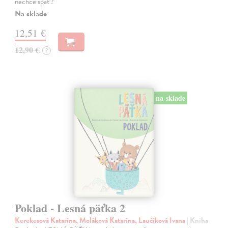
nechce spať?
Na sklade
12,51 €
12,90 €
?
na sklade
Poklad - Lesná päťka 2
Kerekesová Katarína, Moláková Katarína, Laučíková Ivana
| Kniha