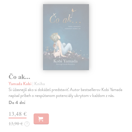
Čo ak...
Yamada Kobi
| Kniha
Si úžasnejší ako si dokážeš predstaviť. Autor bestsellerov Kobi Yamada
napísal príbeh o nespútanom potenciály ukrytom v každom z nás.
Do 4 dní
13,48 €
13,90 €
?