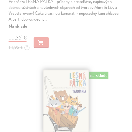
Prichádza LESNÁ PÄŤKA - príbehy o priateľstve, napínavých
dobrodružstvách a nevšedných objavoch od tvorcov Mimi & Lízy a
Websterovcov! Čakajú vás noví kamaráti - neposedný kuní chlapec
Albert, dobrosrdečný…
Na sklade
11,35 €
11,95 €
?
na sklade