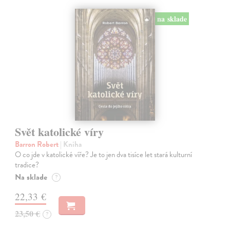
na sklade
Svět katolické víry
Barron Robert
| Kniha
O co jde v katolické víře? Je to jen dva tisíce let stará kulturní
tradice?
Na sklade
?
22,33 €
23,50 €
?