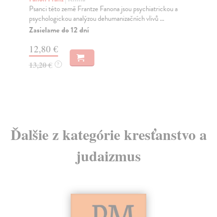
T
Psanci této země Frantze Fanona jsou psychiatrickou a
Ru
psychologickou analýzou dehumanizačních vlivů ...
Pří
Zasielame do 12 dní
tra
pr..
12,80 €
13,20 €
?
16
Ďalšie z kategórie kresťanstvo a
judaizmus