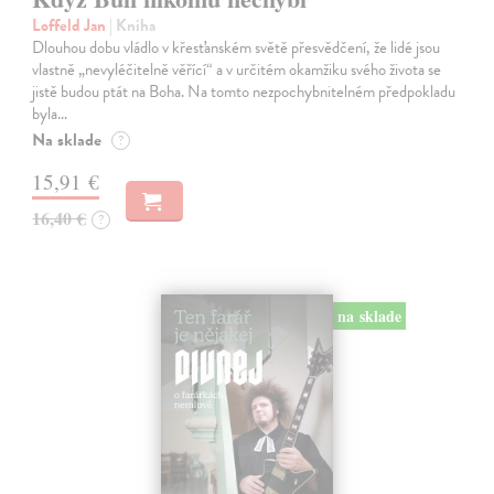
Loffeld Jan
| Kniha
Dlouhou dobu vládlo v křesťanském světě přesvědčení, že lidé jsou
vlastně „nevyléčitelně věřící“ a v určitém okamžiku svého života se
jistě budou ptát na Boha. Na tomto nezpochybnitelném předpokladu
byla…
Na sklade
?
15,91 €
16,40 €
?
na sklade