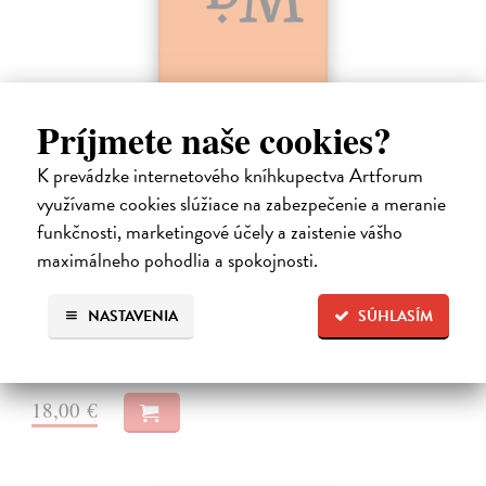
Príjmete naše cookies?
K prevádzke internetového kníhkupectva Artforum
Dominik Mokoš OFM (1718-1776) a jeho
využívame cookies slúžiace na zabezpečenie a meranie
kazateľská tvorba
funkčnosti, marketingové účely a zaistenie vášho
Škovierová Angela
| Kniha
maximálneho pohodlia a spokojnosti.
Ide o titul, ktorým naše vydavateľstvo pokračuje v mapovaní
františkánskeho príspevku k našej kultúre. Františkán Dominik
Mokoš patril medzi najplodnejších a najpozoruhodnejších slovenských
NASTAVENIA
SÚHLASÍM
autorov homiletickej…
Zasielame do 14 dní
18,00 €