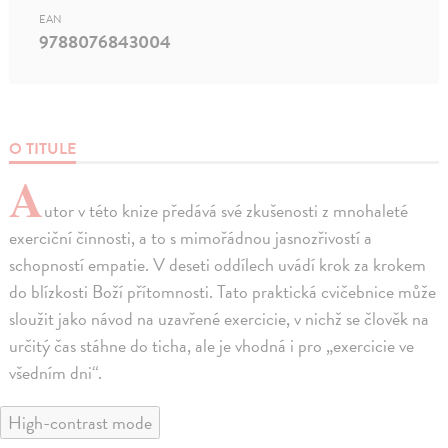
EAN
9788076843004
O TITULE
A
utor v této knize předává své zkušenosti z mnohaleté
exerciční činnosti, a to s mimořádnou jasnozřivostí a
schopností empatie. V deseti oddílech uvádí krok za krokem
do blízkosti Boží přítomnosti. Tato praktická cvičebnice může
sloužit jako návod na uzavřené exercicie, v nichž se člověk na
určitý čas stáhne do ticha, ale je vhodná i pro „exercicie ve
všedním dni“.
High-contrast mode