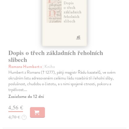
Dopis o třech základních řeholních
slibech
Romans Humbert z
| Kniha
Humbert z Romans († 1277), pátý magistr Řádu kazatelů, ve svém
okružním listu adresovaném celému řádu rozebírá tři řeholní sliby,
poslušnost, chudobu a čistotu, a s nimi spojené ctnosti, pokoru a
trpělivost.…
Zasielame do 12 dní
4,56 €
4,70 €
?