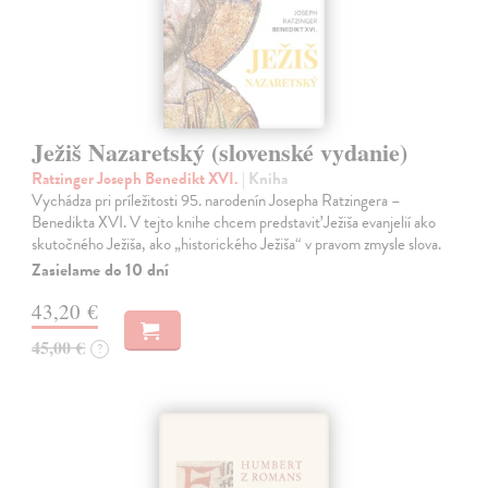
Ježiš Nazaretský (slovenské vydanie)
Ratzinger Joseph Benedikt XVI.
| Kniha
Vychádza pri príležitosti 95. narodenín Josepha Ratzingera –
Benedikta XVI. V tejto knihe chcem predstaviť Ježiša evanjelií ako
skutočného Ježiša, ako „historického Ježiša“ v pravom zmysle slova.
Zasielame do 10 dní
43,20 €
45,00 €
?