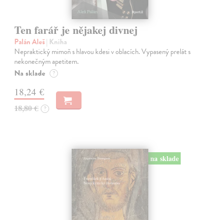
Ten farář je nějakej divnej
Palán Aleš
| Kniha
Nepraktický mimoň s hlavou kdesi v oblacích. Vypasený prelát s
nekonečným apetitem.
Na sklade
?
18,24 €
18,80 €
?
na sklade