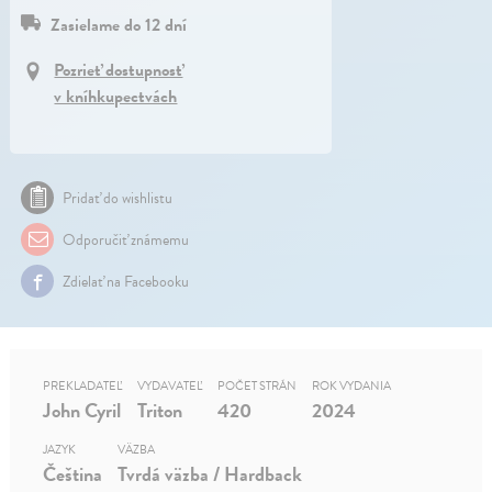
Zasielame do 12 dní
Pozrieť dostupnosť
v kníhkupectvách
Pridať do wishlistu
Odporučiť známemu
Zdielať na Facebooku
PREKLADATEĽ
VYDAVATEĽ
POČET STRÁN
ROK VYDANIA
John Cyril
Triton
420
2024
JAZYK
VÄZBA
Čeština
Tvrdá väzba / Hardback