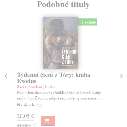
Podobné tituly
na sklade
Týdenní čtení z Tóry: kniha
Sv
Exodus
Ba
O c
Sacks Jonathan
| Kniha
kul
Rabín Jonathan Sacks předkládá čtenářům své úvahy
nad knihou Exodus, zabývá se problémy současnosti ...
Na
Na sklade
?
22
20,05 €
23
21,10 €
?