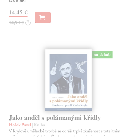
Do 5 dní
14,45 €
14,90 €
?
na sklade
Jako anděl s polámanými křídly
Hošek Pavel
| Kniha
V Krylově umělecké tvorbě se odráží trpká zkušenost s totalitním