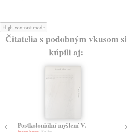
High-contrast mode
Čitatelia s podobným vkusom si
kúpili aj:
Postkoloniální myšlení V.
Fanon Franz
| Kniha