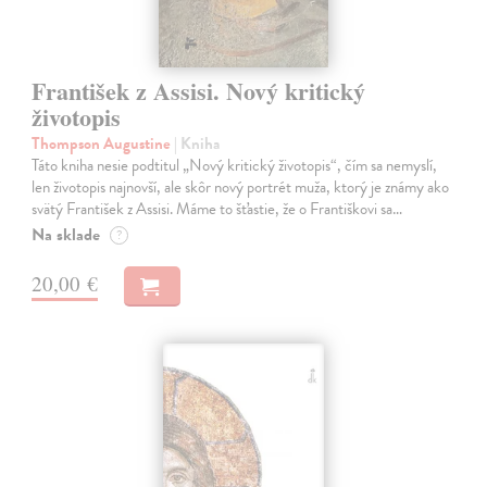
František z Assisi. Nový kritický
životopis
Thompson Augustine
| Kniha
Táto kniha nesie podtitul „Nový kritický životopis“, čím sa nemyslí,
len životopis najnovší, ale skôr nový portrét muža, ktorý je známy ako
svätý František z Assisi. Máme to šťastie, že o Františkovi sa…
Na sklade
?
20,00 €