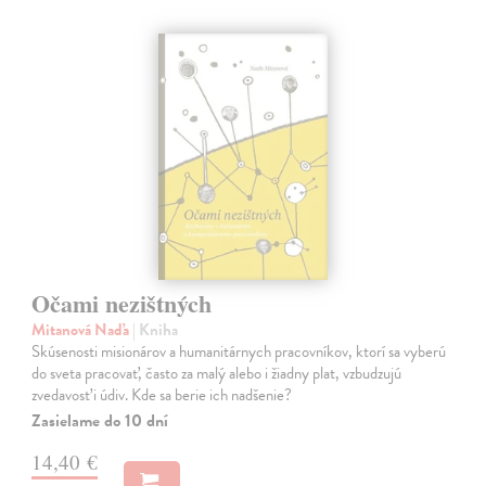
Očami nezištných
Mitanová Naďa
| Kniha
Skúsenosti misionárov a humanitárnych pracovníkov, ktorí sa vyberú
do sveta pracovať, často za malý alebo i žiadny plat, vzbudzujú
zvedavosť i údiv. Kde sa berie ich nadšenie?
Zasielame do 10 dní
14,40 €