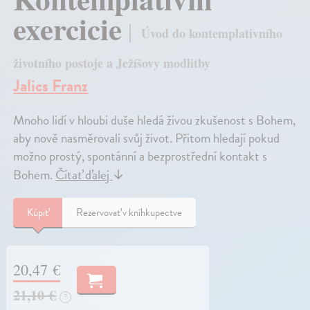
exercicie
Úvod do kontemplativního
životního postoje a Ježíšovy modlitby
Jalics Franz
Mnoho lidí v hloubi duše hledá živou zkušenost s Bohem,
aby nově nasměrovali svůj život. Přitom hledají pokud
možno prostý, spontánní a bezprostřední kontakt s
Bohem.
Čítať ďalej
↓
Kúpiť
Rezervovať v kníhkupectve
20,47 €
21,10 €
?