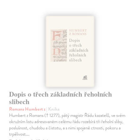
Dopis o třech základních řeholních
slibech
Romans Humbert z
| Kniha
Humbert z Romans († 1277), pátý magistr Řádu kazatelů, ve svém
okružním listu adresovaném celému řádu rozebírá tři řeholní sliby,
poslušnost, chudobu a čistotu, a s nimi spojené ctnosti, pokoru a
trpělivost.…