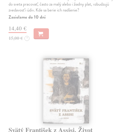
do sveta pracovať, často za malý alebo i žiadny plat, vzbudzujú
zvedavosť i údiv. Kde sa berie ich nadšenie?
Zasielame do 10 dní
14,40 €
15,00 €
?
Svätý František z Assisi. Život