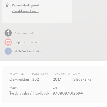
Pozrieť dostupnosť
v kníhkupectvách
Pridať do wishlistu
Odporučiť známemu
Zdielať na Facebooku
VYDAVATEĽ
POČET STRÁN
ROK VYDANIA
JAZYK
Dominikáni
352
2017
Slovenčina
VÄZBA
EAN
Tvrdá väzba / Hardback
9788097012694