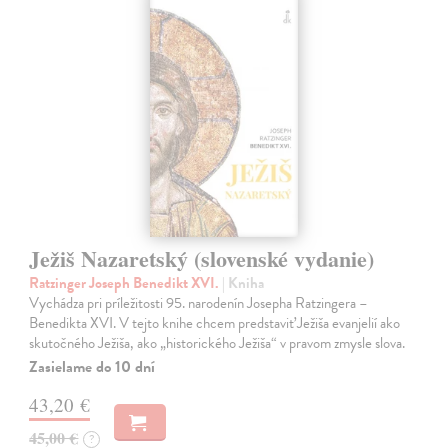
Ježiš Nazaretský (slovenské vydanie)
Ratzinger Joseph Benedikt XVI.
| Kniha
Vychádza pri príležitosti 95. narodenín Josepha Ratzingera –
Benedikta XVI. V tejto knihe chcem predstaviť Ježiša evanjelií ako
skutočného Ježiša, ako „historického Ježiša“ v pravom zmysle slova.
Zasielame do 10 dní
43,20 €
45,00 €
?