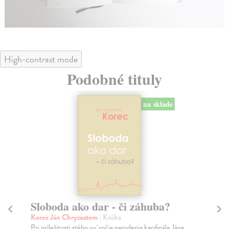
High-contrast mode
Podobné tituly
na sklade
Sloboda ako dar - či záhuba?
D
17
Korec Ján Chryzostom
| Kniha
Pri príležitosti stého vy´ročia narodenia kardinála Jána
Šk