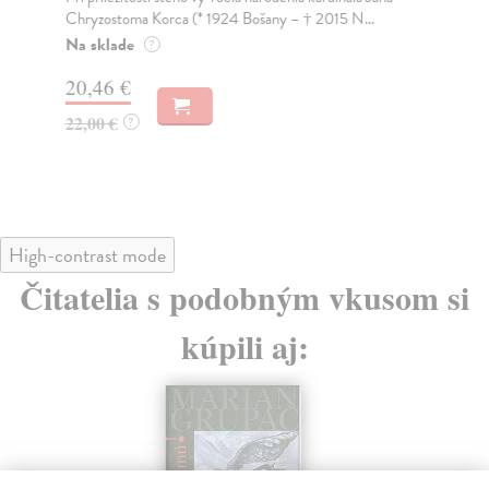
Chryzostoma Korca (* 1924 Bošany – † 2015 N...
Ide
map
Na sklade
?
Za
20,46 €
18
22,00 €
?
High-contrast mode
Čitatelia s podobným vkusom si
kúpili aj: