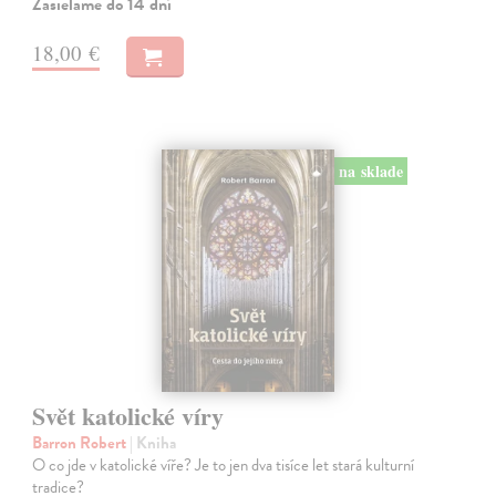
Zasielame do 14 dní
18,00 €
na sklade
Svět katolické víry
Barron Robert
| Kniha
O co jde v katolické víře? Je to jen dva tisíce let stará kulturní
tradice?