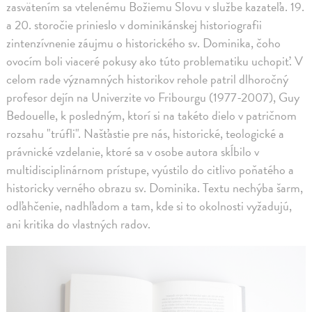
zasvätením sa vtelenému Božiemu Slovu v službe kazateľa. 19.
a 20. storočie prinieslo v dominikánskej historiografii
zintenzívnenie záujmu o historického sv. Dominika, čoho
ovocím boli viaceré pokusy ako túto problematiku uchopiť. V
celom rade významných historikov rehole patril dlhoročný
profesor dejín na Univerzite vo Fribourgu (1977-2007), Guy
Bedouelle, k posledným, ktorí si na takéto dielo v patričnom
rozsahu "trúfli". Našťastie pre nás, historické, teologické a
právnické vzdelanie, ktoré sa v osobe autora skĺbilo v
multidisciplinárnom prístupe, vyústilo do citlivo poňatého a
historicky verného obrazu sv. Dominika. Textu nechýba šarm,
odľahčenie, nadhľadom a tam, kde si to okolnosti vyžadujú,
ani kritika do vlastných radov.