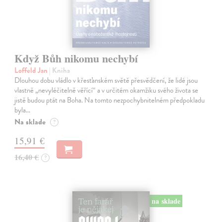
Když Bůh nikomu nechybí
Loffeld Jan
| Kniha
Dlouhou dobu vládlo v křesťanském světě přesvědčení, že lidé jsou
vlastně „nevyléčitelně věřící“ a v určitém okamžiku svého života se
jistě budou ptát na Boha. Na tomto nezpochybnitelném předpokladu
byla…
Na sklade
?
15,91 €
16,40 €
?
na sklade