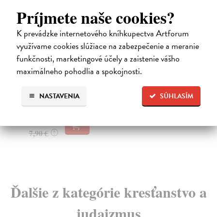
Príjmete naše cookies?
K prevádzke internetového kníhkupectva Artforum
využívame cookies slúžiace na zabezpečenie a meranie
Slová klamú
S
funkčnosti, marketingové účely a zaistenie vášho
Grupač Marián
| Kniha
Baš
maximálneho pohodlia a spokojnosti.
Prísny, takmer sparťanský život úspešného podnikateľa
SL
naruší fotografia v novinách. Pripomenie mu je...
na 
NASTAVENIA
SÚHLASÍM
Zasielame do 10 dní
Do
7,66 €
13
7,90 €
13
?
Ďalšie z kategórie kresťanstvo a
judaizmus