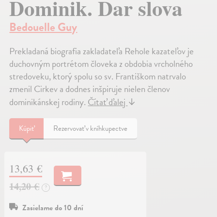
Dominik. Dar slova
Bedouelle Guy
Prekladaná biografia zakladateľa Rehole kazateľov je
duchovným portrétom človeka z obdobia vrcholného
stredoveku, ktorý spolu so sv. Františkom natrvalo
zmenil Cirkev a dodnes inšpiruje nielen členov
dominikánskej rodiny.
Čítať ďalej
↓
Kúpiť
Rezervovať v kníhkupectve
13,63 €
14,20 €
?
Zasielame do 10 dní