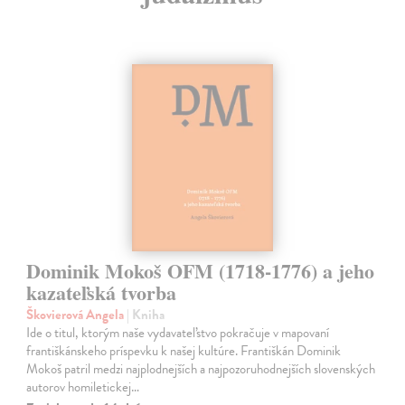
Dominik Mokoš OFM (1718-1776) a jeho
kazateľská tvorba
Škovierová Angela
| Kniha
Ide o titul, ktorým naše vydavateľstvo pokračuje v mapovaní
františkánskeho príspevku k našej kultúre. Františkán Dominik
Mokoš patril medzi najplodnejších a najpozoruhodnejších slovenských
autorov homiletickej…