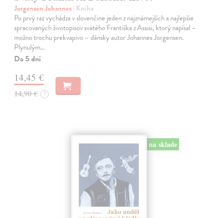
Jorgensen Johannes
| Kniha
Po prvý raz vychádza v slovenčine jeden z najznámejších a najlepšie
spracovaných životopisov svätého Františka z Assisi, ktorý napísal –
možno trochu prekvapivo – dánsky autor Johannes Jorgensen.
Plynulým…
Do 5 dní
14,45 €
14,90 €
?
na sklade