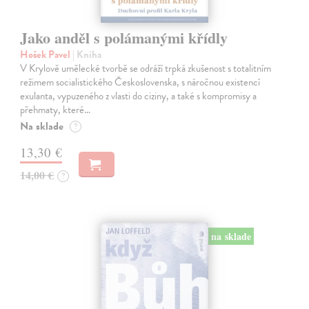
Jako anděl s polámanými křídly
Hošek Pavel
| Kniha
V Krylově umělecké tvorbě se odráží trpká zkušenost s totalitním
režimem socialistického Československa, s náročnou existencí
exulanta, vypuzeného z vlasti do ciziny, a také s kompromisy a
přehmaty, které…
Na sklade
?
13,30 €
14,00 €
?
na sklade