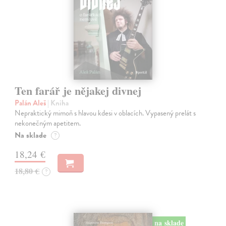
Ten farář je nějakej divnej
Palán Aleš
| Kniha
Nepraktický mimoň s hlavou kdesi v oblacích. Vypasený prelát s
nekonečným apetitem.
Na sklade
?
18,24 €
18,80 €
?
na sklade