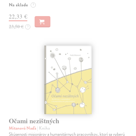
Na sklade
?
22,33 €
23,50 €
?
Očami nezištných
Mitanová Naďa
| Kniha
Skúsenosti misionárov a humanitárnych pracovníkov, ktorí sa vyberú