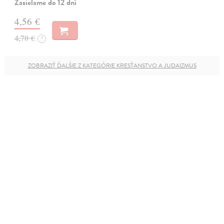
Zasielame do 12 dní
4,56 €
4,70 €
?
ZOBRAZIŤ ĎALŠIE Z KATEGÓRIE KRESŤANSTVO A JUDAIZMUS