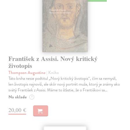
František z Assisi. Nový kritický
životopis
Thompson Augustine
| Kniha
Táto kniha nesie podtitul „Nový kritický životopis“, čím sa nemyslí,
len životopis najnovší, ale skôr nový portrét muža, ktorý je známy ako
svätý František z Assisi. Máme to šťastie, že o Františkovi sa…
Na sklade
?
20,00 €