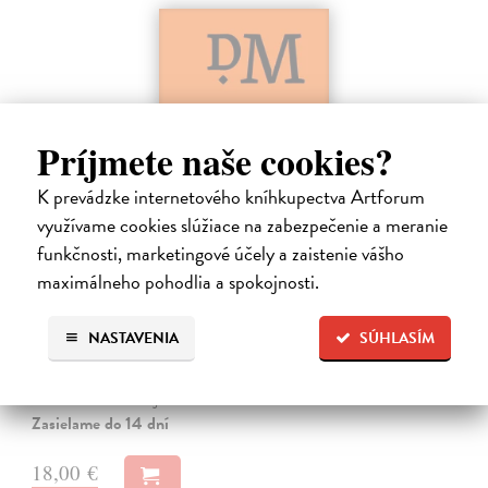
Príjmete naše cookies?
K prevádzke internetového kníhkupectva Artforum
využívame cookies slúžiace na zabezpečenie a meranie
funkčnosti, marketingové účely a zaistenie vášho
Dominik Mokoš OFM (1718-1776) a jeho
kazateľská tvorba
maximálneho pohodlia a spokojnosti.
Škovierová Angela
| Kniha
Ide o titul, ktorým naše vydavateľstvo pokračuje v mapovaní
NASTAVENIA
SÚHLASÍM
františkánskeho príspevku k našej kultúre. Františkán Dominik
Mokoš patril medzi najplodnejších a najpozoruhodnejších slovenských
autorov homiletickej…
Zasielame do 14 dní
18,00 €