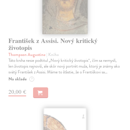
František z Assisi. Nový kritický
životopis
Thompson Augustine
| Kniha
Táto kniha nesie podtitul „Nový kritický životopis“, čím sa nemyslí,
len životopis najnovší, ale skôr nový portrét muža, ktorý je známy ako
svätý František z Assisi. Máme to šťastie, že o Františkovi sa…
Na sklade
?
20,00 €