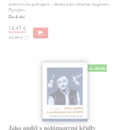
možno trochu prekvapivo – dánsky autor Johannes Jorgensen.
Plynulým…
Do 4 dní
14,45 €
14,90 €
?
na sklade
Jako anděl s polámanými křídly