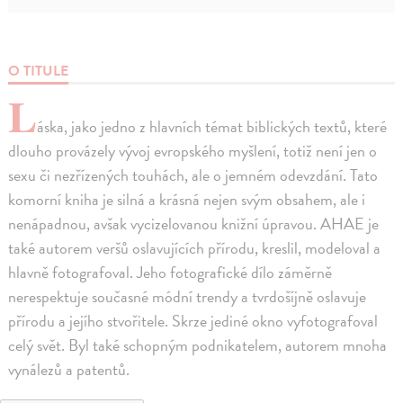
O TITULE
L
áska, jako jedno z hlavních témat biblických textů, které
dlouho provázely vývoj evropského myšlení, totiž není jen o
sexu či nezřízených touhách, ale o jemném odevzdání. Tato
komorní kniha je silná a krásná nejen svým obsahem, ale i
nenápadnou, avšak vycizelovanou knižní úpravou. AHAE je
také autorem veršů oslavujících přírodu, kreslil, modeloval a
hlavně fotografoval. Jeho fotografické dílo záměrně
nerespektuje současné módní trendy a tvrdošíjně oslavuje
přírodu a jejího stvořitele. Skrze jediné okno vyfotografoval
celý svět. Byl také schopným podnikatelem, autorem mnoha
vynálezů a patentů.