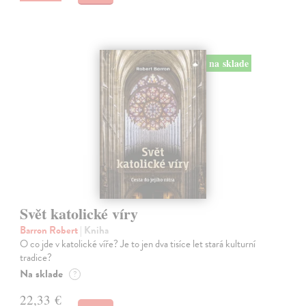
na sklade
Svět katolické víry
Barron Robert
| Kniha
O co jde v katolické víře? Je to jen dva tisíce let stará kulturní
tradice?
Na sklade
?
22,33 €