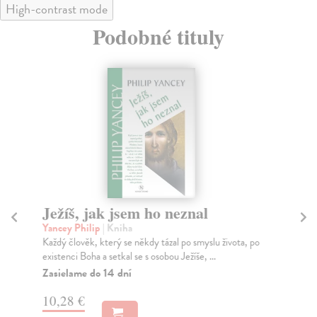
High-contrast mode
Podobné tituly
Ježíš, jak jsem ho neznal
P
Yancey Philip
| Kniha
Ká
Každý člověk, který se někdy tázal po smyslu života, po
Pří
existenci Boha a setkal se s osobou Ježíše, ...
víř
Zasielame do 14 dní
Za
10,28 €
10