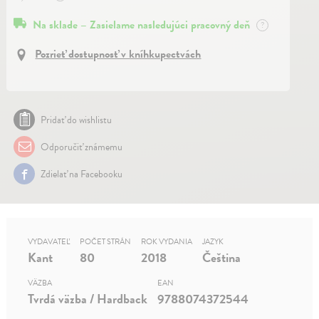
Na sklade – Zasielame nasledujúci pracovný deň
?
Pozrieť dostupnosť v kníhkupectvách
Pridať do wishlistu
Odporučiť známemu
Zdielať na Facebooku
VYDAVATEĽ
POČET STRÁN
ROK VYDANIA
JAZYK
Kant
80
2018
Čeština
VÄZBA
EAN
Tvrdá väzba / Hardback
9788074372544