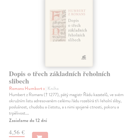
Dopis o třech základních řeholních
slibech
Romans Humbert z
| Kniha
Humbert z Romans († 1277), pátý magistr Řádu kazatelů, ve svém
okružním listu adresovaném celému řádu rozebírá tři řeholní sliby,
poslušnost, chudobu a čistotu, a s nimi spojené ctnosti, pokoru a
trpělivost.…
Zasielame do 12 dní
4,56 €