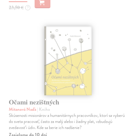
23,50 €
?
Očami nezištných
Mitanová Naďa
| Kniha
Skúsenosti misionárov a humanitárnych pracovníkov, ktorí sa vyberú
do sveta pracovať, často za malý alebo i žiadny plat, vzbudzujú
zvedavosť i údiv. Kde sa berie ich nadšenie?
Zasielame do 10 dní