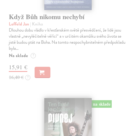
Když Bůh nikomu nechybí
Loffeld Jan
| Kniha
Dlouhou dobu vládlo v křesťanském světě přesvědčení, že lidé jsou
vlastně „nevyléčitelně věřící“ a v určitém okamžiku svého života se
jistě budou ptát na Boha. Na tomto nezpochybnitelném předpokladu
byla…
Na sklade
?
15,91 €
16,40 €
?
na sklade