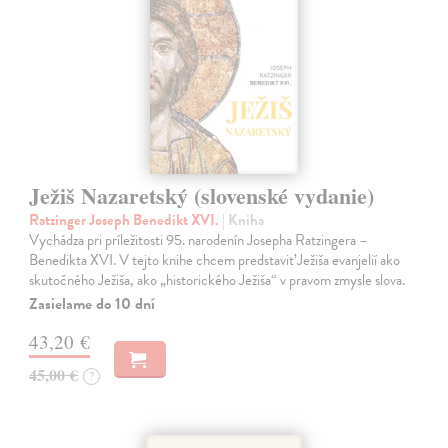
Ježiš Nazaretský (slovenské vydanie)
Ratzinger Joseph Benedikt XVI.
| Kniha
Vychádza pri príležitosti 95. narodenín Josepha Ratzingera –
Benedikta XVI. V tejto knihe chcem predstaviť Ježiša evanjelií ako
skutočného Ježiša, ako „historického Ježiša“ v pravom zmysle slova.
Zasielame do 10 dní
43,20 €
45,00 €
?