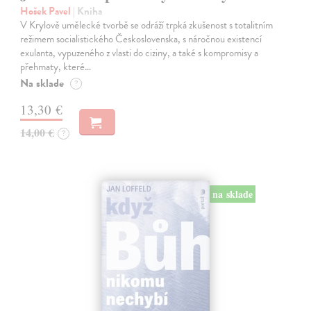
Hošek Pavel
| Kniha
V Krylově umělecké tvorbě se odráží trpká zkušenost s totalitním
režimem socialistického Československa, s náročnou existencí
exulanta, vypuzeného z vlasti do ciziny, a také s kompromisy a
přehmaty, které…
Na sklade
?
13,30 €
14,00 €
?
na sklade