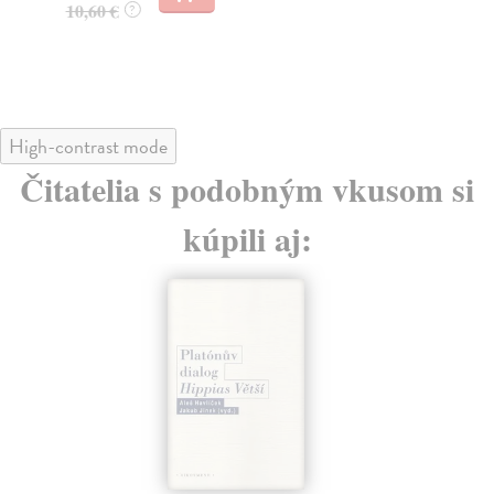
10,60 €
11
?
High-contrast mode
Čitatelia s podobným vkusom si
kúpili aj: