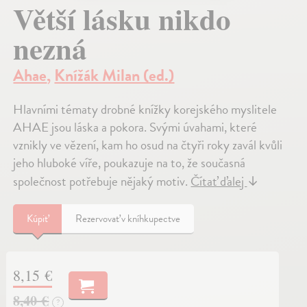
Větší lásku nikdo
nezná
Ahae
,
Knížák Milan (ed.)
Hlavními tématy drobné knížky korejského myslitele
AHAE jsou láska a pokora. Svými úvahami, které
vznikly ve vězení, kam ho osud na čtyři roky zavál kvůli
jeho hluboké víře, poukazuje na to, že současná
společnost potřebuje nějaký motiv.
Čítať ďalej
↓
Kúpiť
Rezervovať v kníhkupectve
8,15 €
8,40 €
?