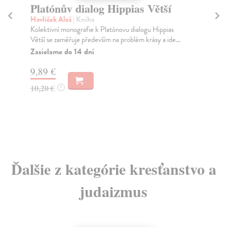
Platónův dialog Hippias Větší
R
Havlíček Aleš
| Kniha
Tat
Kolektivní monografie k Platónovu dialogu Hippias
Ame
Větší se zaměřuje především na problém krásy a ide...
sez
ně..
Zasielame do 14 dní
Na
9,89 €
18
10,20 €
?
18
Ďalšie z kategórie kresťanstvo a
judaizmus