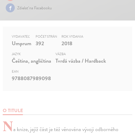
Zdielať na Facebooku
VYDAVATEĽ
POČET STRÁN
ROK VYDANIA
Umprum
392
2018
JAZYK
VÄZBA
Čeština, angličtina
Tvrdá väzba / Hardback
EAN
9788087989098
O TITULE
N
a knize, jejíž část je též věnována vývoji odborného