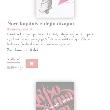
Nové kapitoly z dejín dizajnu
Kolesár Zdeno
| Kniha
Reedícia knižných publikácii Kapitoly z dejín dizajnu I a II z pera
vysokoškolského pedagóga VŠVU a teoretika dizajnu Zdena
Kolesára. Druhé doplnené a rozšírené vydanie.
Zasielame do 14 dní
7,98 €
8,40 €
?