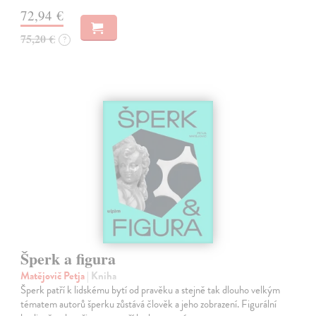
72,94 €
75,20 €
?
Šperk a figura
Matějovič Petja
| Kniha
Šperk patří k lidskému bytí od pravěku a stejně tak dlouho velkým
tématem autorů šperku zůstává člověk a jeho zobrazení. Figurální