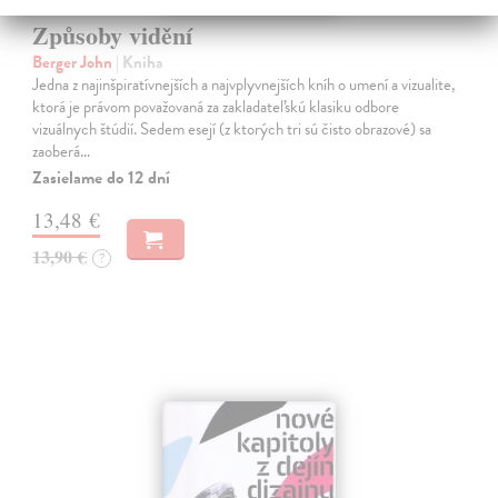
Způsoby vidění
Berger John
| Kniha
Jedna z najinšpiratívnejších a najvplyvnejších kníh o umení a vizualite,
ktorá je právom považovaná za zakladateľskú klasiku odbore
vizuálnych štúdií. Sedem esejí (z ktorých tri sú čisto obrazové) sa
zaoberá…
Zasielame do 12 dní
13,48 €
13,90 €
?