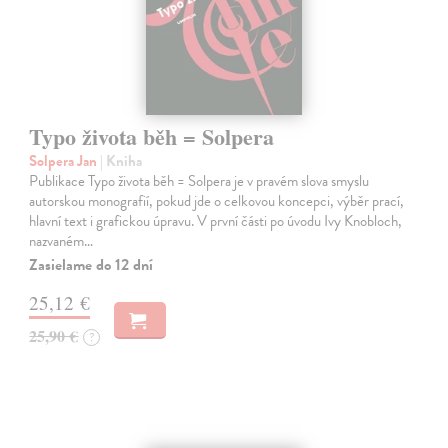
Typo života běh = Solpera
Solpera Jan
| Kniha
Publikace Typo života běh = Solpera je v pravém slova smyslu
autorskou monografií, pokud jde o celkovou koncepci, výběr prací,
hlavní text i grafickou úpravu. V první části po úvodu Ivy Knobloch,
nazvaném…
Zasielame do 12 dní
25,12 €
25,90 €
?