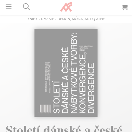
KNIHY
-
UMENIE
-
DESIGN, MÓDA, ANTIQ A INÉ
Století dánské a české