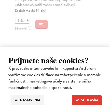
každodenních potíží mohou pomoci bylinky?
Za
Zasielame do 14 dní
18
11,63 €
18
11,99 €
?
Príjmete naše cookies?
Ďalšie z kategórie zdravie
K prevádzke internetového kníhkupectva Artforum
využívame cookies slúžiace na zabezpečenie a meranie
funkčnosti, marketingové účely a zaistenie vášho
maximálneho pohodlia a spokojnosti.
NASTAVENIA
SÚHLASÍM
novinka