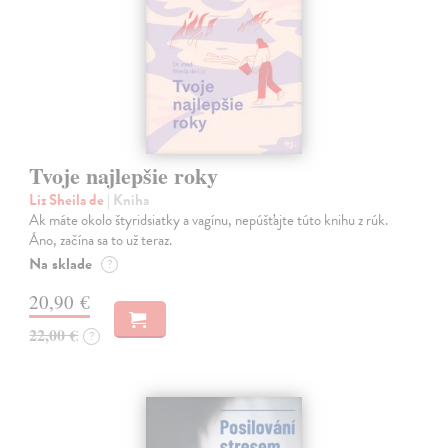
Tvoje najlepšie roky
Liz Sheila de
| Kniha
Ak máte okolo štyridsiatky a vagínu, nepúšťajte túto knihu z rúk.
Áno, začína sa to už teraz.
Na sklade
?
20,90 €
22,00 €
?