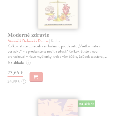
Moderné zdravie
Moravčík Debrecká Denisa
| Kniha
Koľkokrát ste už sedeli v ambulancii, počuli vetu „Všetko máte v
poriadku“ – a predsa ste sa necítili zdraví? Koľkokrát ste v noci
prehadzovali v hlave myšlienky, srdce vám búšilo, žalúdok sa zvieral,…
Na sklade
?
23,66 €
24,90 €
?
na sklade