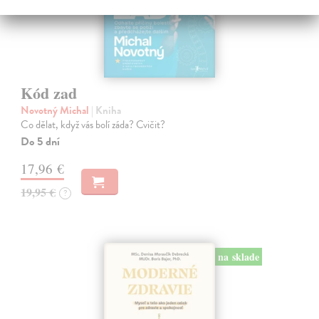
Kód zad
Novotný Michal
| Kniha
Co dělat, když vás bolí záda? Cvičit?
Do 5 dní
17,96 €
19,95 €
?
na sklade