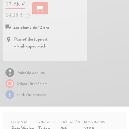
13,68 €
14,10 €
?
Zasielame do 12 dní
Pozrieť dostupnosť
v kníhkupectvách
Pridať do wishlistu
Odporučiť známemu
Zdielať na Facebooku
PREKLADATEĽ
VYDAVATEĽ
POČET STRÁN
ROK VYDANIA
Petr Václav
Triton
296
2018