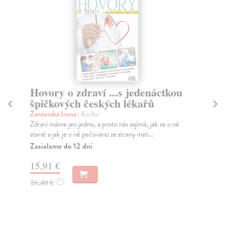
Hovory o zdraví ...s jedenáctkou
K
špičkových českých lékařů
No
Co 
Žantovská Irena
| Kniha
Zdraví máme jen jedno, a proto nás zajímá, jak se o ně
Do
starat a jak je o ně pečováno ze strany insti...
17
Zasielame do 12 dní
19
15,91 €
16,40 €
?