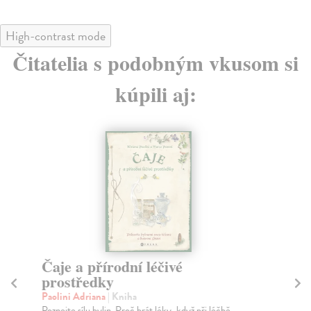
High-contrast mode
Čitatelia s podobným vkusom si
kúpili aj:
Čaje a přírodní léčivé
M
prostředky
Fin
Mik
Paolini Adriana
| Kniha
ve 
Poznejte sílu bylin. Proč brát léky, když při léčbě