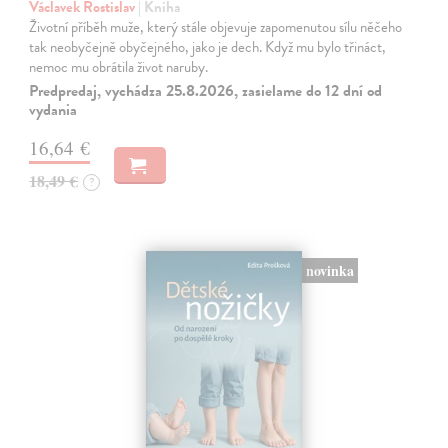
Václavek Rostislav
| Kniha
Životní příběh muže, který stále objevuje zapomenutou sílu něčeho
tak neobyčejně obyčejného, jako je dech. Když mu bylo třináct,
nemoc mu obrátila život naruby.
Predpredaj, vychádza 25.8.2026, zasielame do 12 dní od
vydania
16,64 €
18,49 €
?
novinka