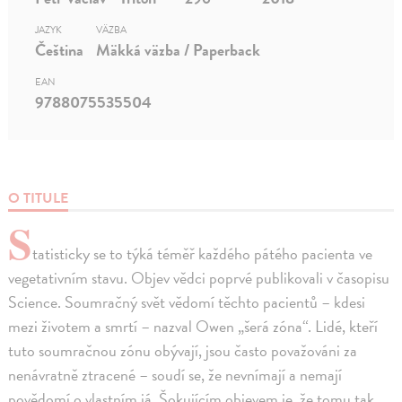
JAZYK
VÄZBA
Čeština
Mäkká väzba / Paperback
EAN
9788075535504
O TITULE
S
tatisticky se to týká téměř každého pátého pacienta ve
vegetativním stavu. Objev vědci poprvé publikovali v časopisu
Science. Soumračný svět vědomí těchto pacientů – kdesi
mezi životem a smrtí – nazval Owen „šerá zóna“. Lidé, kteří
tuto soumračnou zónu obývají, jsou často považováni za
nenávratně ztracené – soudí se, že nevnímají a nemají
povědomí o vlastním já. Šokujícím objevem je, že tomu tak