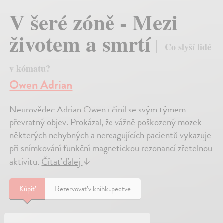
V šeré zóně - Mezi
životem a smrtí
Co slyší lidé
v kómatu?
Owen Adrian
Neurovědec Adrian Owen učinil se svým týmem
převratný objev. Prokázal, že vážně poškozený mozek
některých nehybných a nereagujících pacientů vykazuje
při snímkování funkční magnetickou rezonancí zřetelnou
aktivitu.
Čítať ďalej
↓
Kúpiť
Rezervovať v kníhkupectve