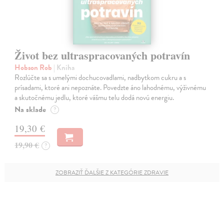
Život bez ultraspracovaných potravín
Hobson Rob
| Kniha
Rozlúčte sa s umelými dochucovadlami, nadbytkom cukru a s
prísadami, ktoré ani nepoznáte. Povedzte áno lahodnému, výživnému
a skutočnému jedlu, ktoré vášmu telu dodá novú energiu.
Na sklade
?
19,30 €
19,90 €
?
ZOBRAZIŤ ĎALŠIE Z KATEGÓRIE ZDRAVIE