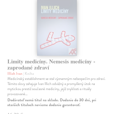
Limity medicíny. Nemesis medicíny -
zaprodané zdraví
Illich Ivan
| Kniha
Medicínský establishment se stal významným nebezpečím pro zdraví.
Těmito slovy zahajuje Ivan Illich odvážný a promyšlený útok na
mytickou prestiž současné medicíny, jejíž zvyklosti a rituály
provozované…
Dodávateľ nemá titul na sklade. Dodanie do 30 dní, pri
starších tituloch nevieme dodanie garantovať.