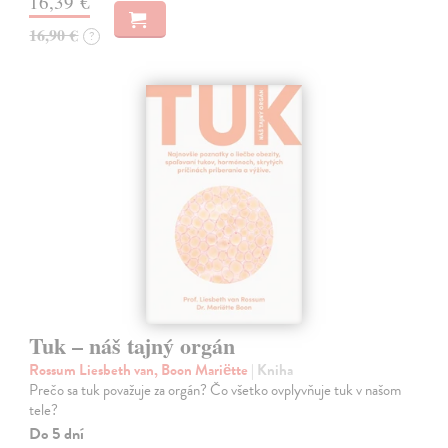
16,39 €
16,90 €
?
Tuk – náš tajný orgán
Rossum Liesbeth van, Boon Mariëtte
| Kniha
Prečo sa tuk považuje za orgán? Čo všetko ovplyvňuje tuk v našom
tele?
Do 5 dní