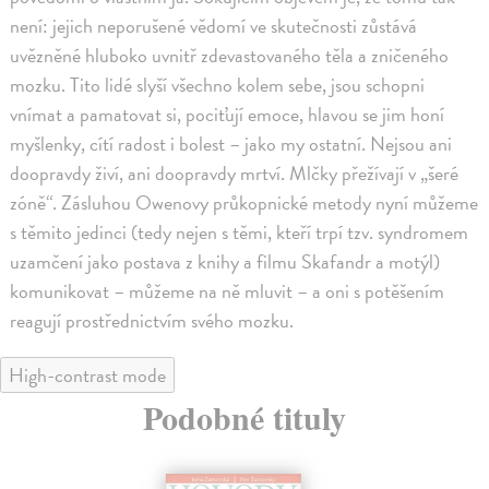
není: jejich neporušené vědomí ve skutečnosti zůstává
uvězněné hluboko uvnitř zdevastovaného těla a zničeného
mozku. Tito lidé slyší všechno kolem sebe, jsou schopni
vnímat a pamatovat si, pociťují emoce, hlavou se jim honí
myšlenky, cítí radost i bolest – jako my ostatní. Nejsou ani
doopravdy živí, ani doopravdy mrtví. Mlčky přežívají v „šeré
zóně“. Zásluhou Owenovy průkopnické metody nyní můžeme
s těmito jedinci (tedy nejen s těmi, kteří trpí tzv. syndromem
uzamčení jako postava z knihy a filmu Skafandr a motýl)
komunikovat – můžeme na ně mluvit – a oni s potěšením
reagují prostřednictvím svého mozku.
High-contrast mode
Podobné tituly