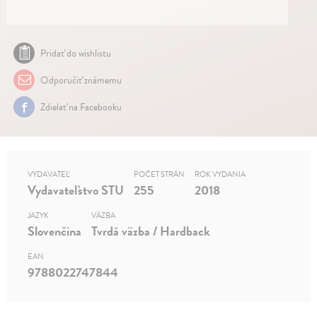
Pridať do wishlistu
Odporučiť známemu
Zdielať na Facebooku
VYDAVATEĽ
POČET STRÁN
ROK VYDANIA
Vydavateľstvo STU
255
2018
JAZYK
VÄZBA
Slovenčina
Tvrdá väzba / Hardback
EAN
9788022747844