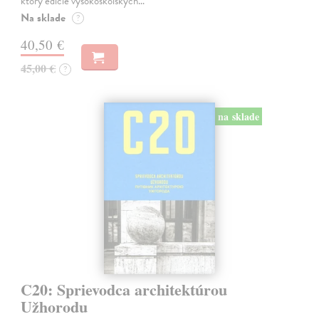
ktorý edície vysokoškolských…
Na sklade
?
40,50 €
45,00 €
?
na sklade
C20: Sprievodca architektúrou
Užhorodu