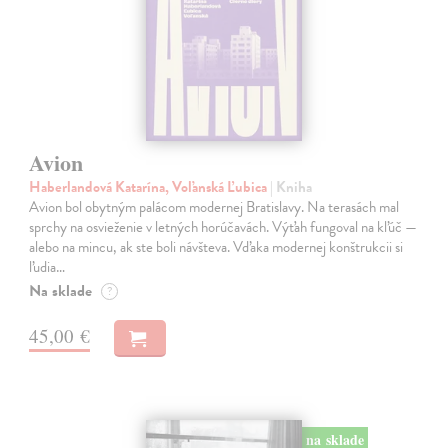
Avion
Haberlandová Katarína, Voľanská Ľubica
| Kniha
Avion bol obytným palácom modernej Bratislavy. Na terasách mal
sprchy na osvieženie v letných horúčavách. Výťah fungoval na kľúč —
alebo na mincu, ak ste boli návšteva. Vďaka modernej konštrukcii si
ľudia…
Na sklade
?
45,00 €
na sklade