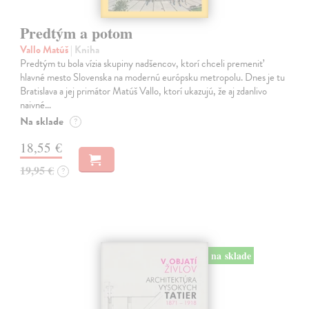
Predtým a potom
Vallo Matúš
| Kniha
Predtým tu bola vízia skupiny nadšencov, ktorí chceli premeniť
hlavné mesto Slovenska na modernú európsku metropolu. Dnes je tu
Bratislava a jej primátor Matúš Vallo, ktorí ukazujú, že aj zdanlivo
naivné…
Na sklade
?
18,55 €
19,95 €
?
na sklade