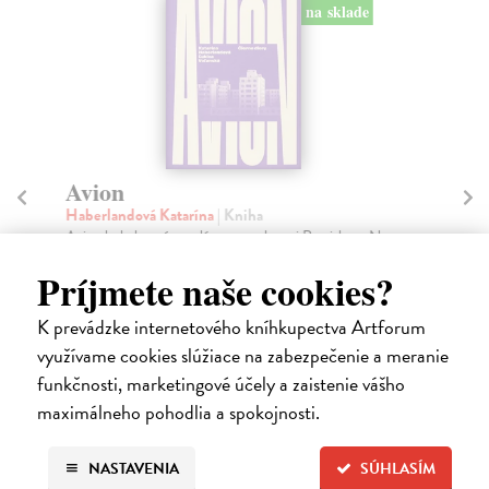
na sklade
Avion
In
Haberlandová Katarína
| Kniha
Ža
Avion bol obytným palácom modernej Bratislavy. Na
Kni
terasách mal sprchy na osvieženie v letných horúča...
od 
Príjmete naše cookies?
Na sklade
Na
?
K prevádzke internetového kníhkupectva Artforum
41
45,00 €
využívame cookies slúžiace na zabezpečenie a meranie
43
funkčnosti, marketingové účely a zaistenie vášho
maximálneho pohodlia a spokojnosti.
NASTAVENIA
SÚHLASÍM