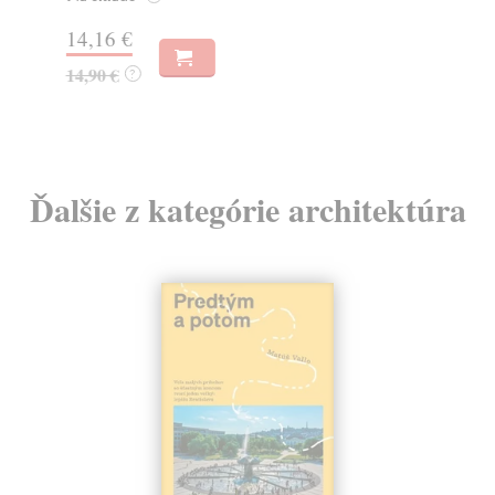
12
14,16 €
13
14,90 €
?
Ďalšie z kategórie architektúra