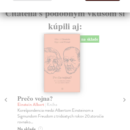
High-contrast mode
Čitatelia s podobným vkusom si
kúpili aj:
na sklade
Prečo vojna?
Pr
Einstein Albert
| Kniha
Den
Korešpondencia medzi Albertom Einsteinom a
Z t
Sigmundom Freudom z tridsiatych rokov 20.storočia
kom
rovnako...
Do
Na sklade
?