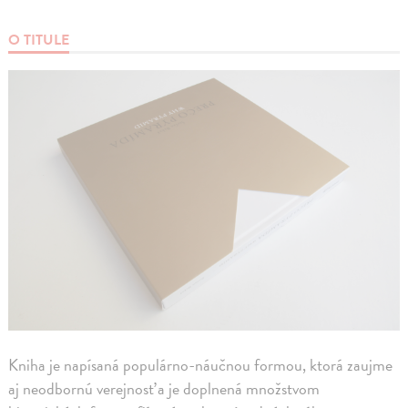
O TITULE
Kniha je napísaná populárno-náučnou formou, ktorá zaujme
aj neodbornú verejnosť a je doplnená množstvom