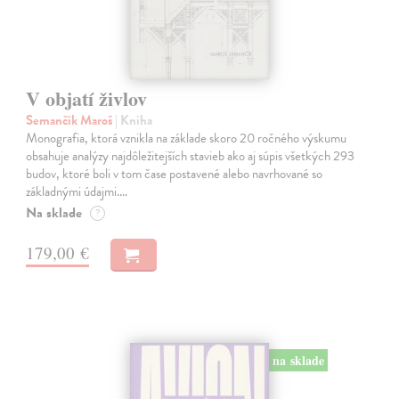
V objatí živlov
Semančík Maroš
| Kniha
Monografia, ktorá vznikla na základe skoro 20 ročného výskumu
obsahuje analýzy najdôležitejších stavieb ako aj súpis všetkých 293
budov, ktoré boli v tom čase postavené alebo navrhované so
základnými údajmi.…
Na sklade
?
179,00 €
na sklade