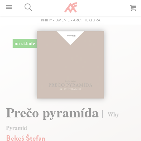
KNIHY
-
UMENIE
-
ARCHITEKTÚRA
na sklade
Prečo pyramída
Why
Pyramid
Bekeš Štefan