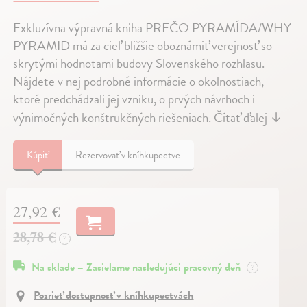
Exkluzívna výpravná kniha PREČO PYRAMÍDA/WHY
PYRAMID má za cieľ bližšie oboznámiť verejnosť so
skrytými hodnotami budovy Slovenského rozhlasu.
Nájdete v nej podrobné informácie o okolnostiach,
ktoré predchádzali jej vzniku, o prvých návrhoch i
výnimočných konštrukčných riešeniach.
Čítať ďalej
↓
Kúpiť
Rezervovať v kníhkupectve
27,92 €
28,78 €
?
Na sklade – Zasielame nasledujúci pracovný deň
?
Pozrieť dostupnosť v kníhkupectvách