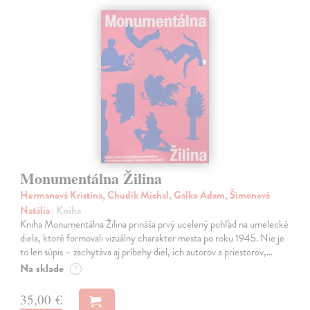
Monumentálna Žilina
Hermanová Kristína, Chudík Michal, Galko Adam, Šimonová
Natália
| Kniha
Kniha Monumentálna Žilina prináša prvý ucelený pohľad na umelecké
diela, ktoré formovali vizuálny charakter mesta po roku 1945. Nie je
to len súpis – zachytáva aj príbehy diel, ich autorov a priestorov,…
Na sklade
?
35,00 €