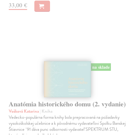
33,00 €
na sklade
Anatómia historického domu (2. vydanie)
Vošková Katarína
| Kniha
Vedecko-populárna forma knihy bola prepracovaná na požiadavky
vysokoškolskej učebnice a k pôvodnému vydavateľovi Spolku Banskej
Štiavnice ´91 dáva punc odbornosti vydavateľ SPEKTRUM STU,