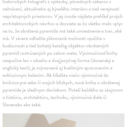
historických fotografií z výstavby, pôvodných záberov z
nahrávaní, aktuálneho aj bývalého interiéru a tiež verejnosti
neprístupných priestorov. V jej úvode nájdete prehľad prvých
architektonických návrhov a dozviete sa čo všetko malo vplyv
na to, že obrátená pyramída má také umiestnenie a tvar, aké
má. V závere odhalíte plánované možnosti využitia v
budúcnosti a tiež bohatý katalóg objektov obrátených
pyramíd roztrúsených po celom svete. Výnimočnosť knihy
nespočíva len v obsahu a dvojjazyčnej forme (slovenský a
anglický text), je zvýraznená aj kvalitným spracovaním a
exkluzívnym balením. Ak hľadáte niečo výnimočné do
knižnice pre seba či svojich blízkych, nová kniha o obrátenej
pyramíde je ideálnym darčekom. Poteší každého so záujmom
o históriu, architektúru, techniku, výnimočné diela či
Slovensko ako také.