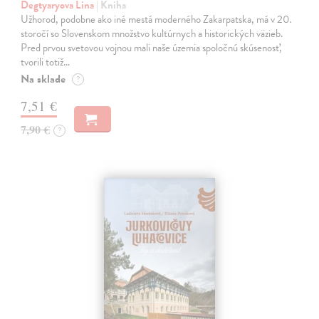
Degtyaryova Lina
| Kniha
Užhorod, podobne ako iné mestá moderného Zakarpatska, má v 20.
storočí so Slovenskom množstvo kultúrnych a historických väzieb.
Pred prvou svetovou vojnou mali naše územia spoločnú skúsenosť,
tvorili totiž…
Na sklade
?
7,51 €
7,90 €
?