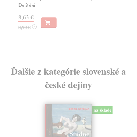
Do 3 dní
Na
9,03 €
19
9,50 €
20
?
Ďalšie z kategórie slovenské a
české dejiny
na sklade