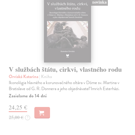
novinka
V službách štátu, cirkvi, vlastného rodu
Orviská Katarína
| Kniha
Ikonológia hlavného a korunovačného oltára v Dóme sv. Martina v
Bratislave od G. R. Donnera a jeho objednávateľ Imrich Esterházi.
Zasielame do 14 dní
24,25 €
25,00 €
?