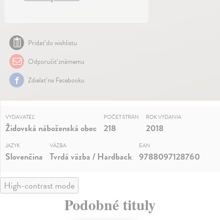
Pridať do wishlistu
Odporučiť známemu
Zdielať na Facebooku
VYDAVATEĽ
POČET STRÁN
ROK VYDANIA
Židovská náboženská obec
218
2018
JAZYK
VÄZBA
EAN
Slovenčina
Tvrdá väzba / Hardback
9788097128760
High-contrast mode
Podobné tituly