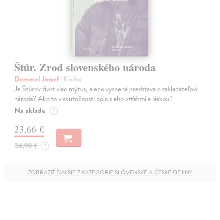
Štúr. Zrod slovenského národa
Demmel József
| Kniha
Je Štúrov život viac mýtus, alebo vysnená predstava o zakladateľovi
národa? Ako to v skutočnosti bolo s eho vzťahmi a láskou?
Na sklade
?
23,66 €
24,90 €
?
ZOBRAZIŤ ĎALŠIE Z KATEGÓRIE SLOVENSKÉ A ČESKÉ DEJINY