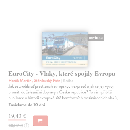
novinka
EuroCity - Vlaky, které spojily Evropu
Harák Martin, Šťáhlavský Petr
| Kniha
Jak se zrodila síť prestižních evropských expresů a jak se její vývoj
promítl do železniční dopravy v České republice? To vám přiblíží
publikace o historii evropské sítě komfortních mezinárodních vlaků,…
Zasielame do 10 dní
19,43 €
20,89 €
?