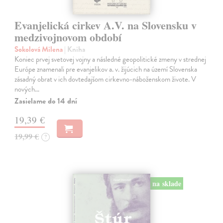
Evanjelická cirkev A.V. na Slovensku v
medzivojnovom období
Sokolová Milena
| Kniha
Koniec prvej svetovej vojny a následné geopolitické zmeny v strednej
Európe znamenali pre evanjelikov a. v. žijúcich na území Slovenska
zásadný obrat v ich dovtedajšom cirkevno-náboženskom živote. V
nových…
Zasielame do 14 dní
19,39 €
19,99 €
?
na sklade