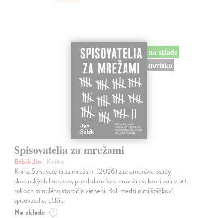
na sklade
novinka
Spisovatelia za mrežami
Bábik Ján
| Kniha
Kniha Spisovatelia za mrežami (2026) zaznamenáva osudy
slovenských literátov, prekladateľov a novinárov, ktorí boli v 50.
rokoch minulého storočia väznení. Boli medzi nimi špičkoví
spisovatelia, ďalší…
Na sklade
?