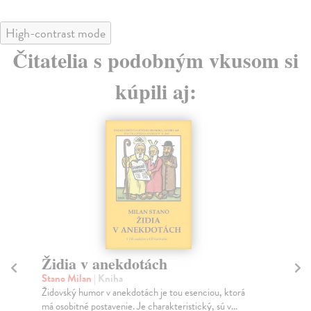
High-contrast mode
Čitatelia s podobným vkusom si
kúpili aj:
Teórie osobnosti
Ps
Želinský Dominik
| Kniha
Če
Zbierka Teórie osobnosti predstavuje sociológa, kritika
Pub
a redaktora Dominika Želinského aj ako vyzre...
vás