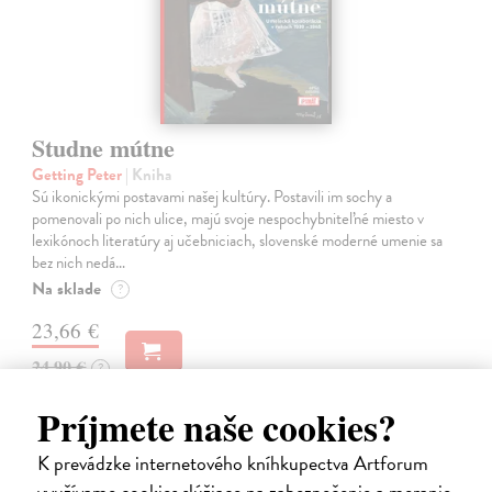
Studne mútne
Getting Peter
| Kniha
Sú ikonickými postavami našej kultúry. Postavili im sochy a
pomenovali po nich ulice, majú svoje nespochybniteľné miesto v
lexikónoch literatúry aj učebniciach, slovenské moderné umenie sa
bez nich nedá…
Na sklade
?
23,66 €
24,90 €
?
Príjmete naše cookies?
K prevádzke internetového kníhkupectva Artforum
na sklade
využívame cookies slúžiace na zabezpečenie a meranie