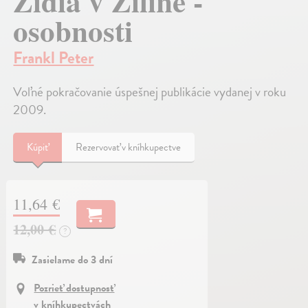
Židia v Žiline -
osobnosti
Frankl Peter
Voľné pokračovanie úspešnej publikácie vydanej v roku
2009.
Kúpiť
Rezervovať v kníhkupectve
11,64 €
12,00 €
?
Zasielame do 3 dní
Pozrieť dostupnosť
v kníhkupectvách