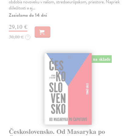
obdobia novoveku v našom, stredoeurópskom, priestore. Napriek
dôležitosti a aj…
Zasielame do 14 dní
29,10 €
30,00 €
?
na sklade
Československo. Od Masaryka po