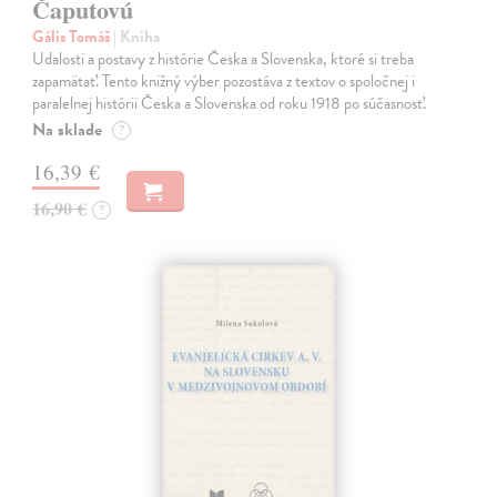
Čaputovú
Gális Tomáš
| Kniha
Udalosti a postavy z histórie Česka a Slovenska, ktoré si treba
zapamätať. Tento knižný výber pozostáva z textov o spoločnej i
paralelnej histórii Česka a Slovenska od roku 1918 po súčasnosť.
Na sklade
?
16,39 €
16,90 €
?