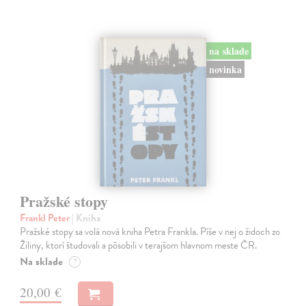
na sklade
novinka
Pražské stopy
Frankl Peter
| Kniha
Pražské stopy sa volá nová kniha Petra Frankla. Píše v nej o židoch zo
Žiliny, ktorí študovali a pôsobili v terajšom hlavnom meste ČR.
Na sklade
?
20,00 €