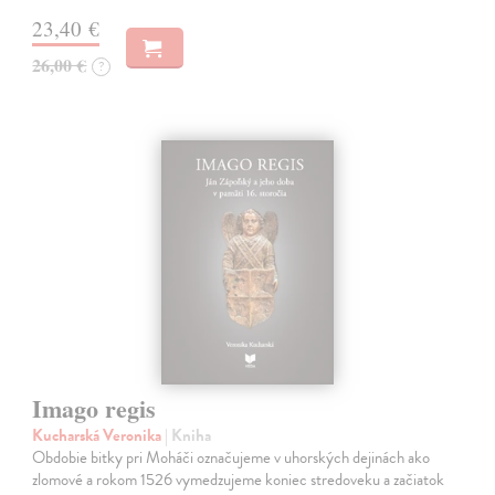
23,40 €
26,00 €
?
Imago regis
Kucharská Veronika
| Kniha
Obdobie bitky pri Moháči označujeme v uhorských dejinách ako
zlomové a rokom 1526 vymedzujeme koniec stredoveku a začiatok