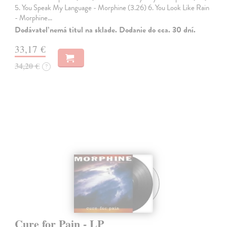
5. You Speak My Language - Morphine (3.26) 6. You Look Like Rain
- Morphine…
Dodávateľ nemá titul na sklade. Dodanie do cca. 30 dní.
33,17 €
34,20 €
?
Cure for Pain - LP