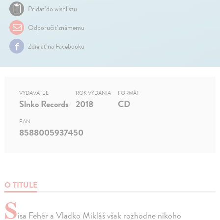
Pridať do wishlistu
Odporučiť známemu
Zdielať na Facebooku
VYDAVATEĽ
ROK VYDANIA
FORMÁT
Slnko Records
2018
CD
EAN
8588005937450
O TITULE
S
isa Fehér a Vladko Mikláš však rozhodne nikoho