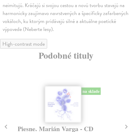
neimitujú. Kráčajú si svojou cestou a novú tvorbu stavajú na
harmonicky zaujímavo navrstvených a špecificky zafarbených
vokáloch, ku ktorým pridávajú silné a aktuálne poetické
výpovede (Neberte lesy).
High-contrast mode
Podobné tituly
na sklade
Piesne. Marián Varga - CD
M