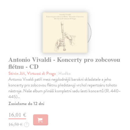
Antonio Vivaldi - Koncerty pro zobcovou
flétnu - CD
Stivín Jiří, Virtuosi di Praga
| Hudba
Antonio Vivaldi patří mezi nejplodnější barokní skladatele a jeho
koncerty pro zobcovou flétnu představují vrchol repertoáru tohoto
nástroje. Naše album přináší kompletní sadu šesti koncertů (R. 440–
445)…
Zasielame do 12 dní
16,01 €
16,50 €
?