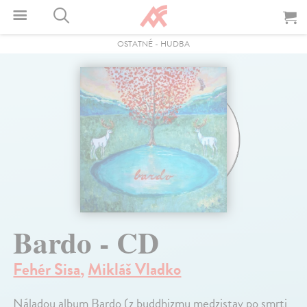
OSTATNÉ
-
HUDBA
Bardo - CD
Fehér Sisa
,
Mikláš Vladko
Náladou album Bardo (z buddhizmu medzistav po smrti