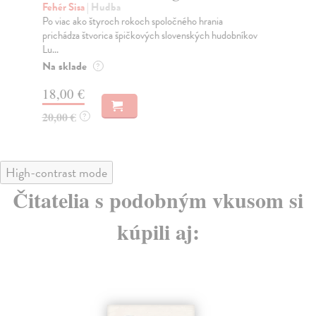
Fehér Sisa
| Hudba
Lo
Po viac ako štyroch rokoch spoločného hrania
1. 
prichádza štvorica špičkových slovenských hudobníkov
ma 
Lu...
Za
Na sklade
?
13
18,00 €
20,00 €
?
High-contrast mode
Čitatelia s podobným vkusom si
kúpili aj: