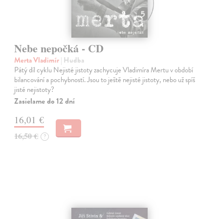
Nebe nepočká - CD
Merta Vladimír
| Hudba
Pátý díl cyklu Nejisté jistoty zachycuje Vladimíra Mertu v období
bilancování a pochybností. Jsou to ještě nejisté jistoty, nebo už spíš
jisté nejistoty?
Zasielame do 12 dní
16,01 €
16,50 €
?