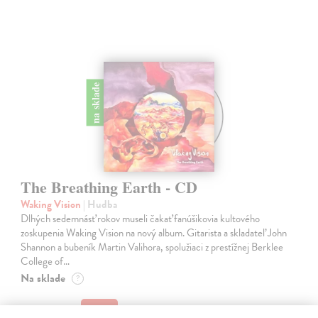
na sklade
The Breathing Earth - CD
Waking Vision
| Hudba
Dlhých sedemnásť rokov museli čakať fanúšikovia kultového
zoskupenia Waking Vision na nový album. Gitarista a skladateľ John
Shannon a bubeník Martin Valihora, spolužiaci z prestížnej Berklee
College of…
Na sklade
?
13,00 €