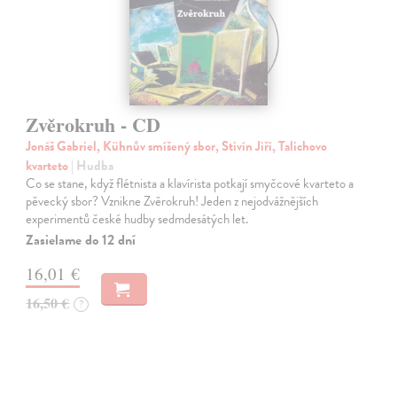
Zvěrokruh - CD
Jonáš Gabriel, Kühnův smíšený sbor, Stivín Jiří, Talichovo
kvarteto
| Hudba
Co se stane, když flétnista a klavírista potkají smyčcové kvarteto a
pěvecký sbor? Vznikne Zvěrokruh! Jeden z nejodvážnějších
experimentů české hudby sedmdesátých let.
Zasielame do 12 dní
16,01 €
16,50 €
?