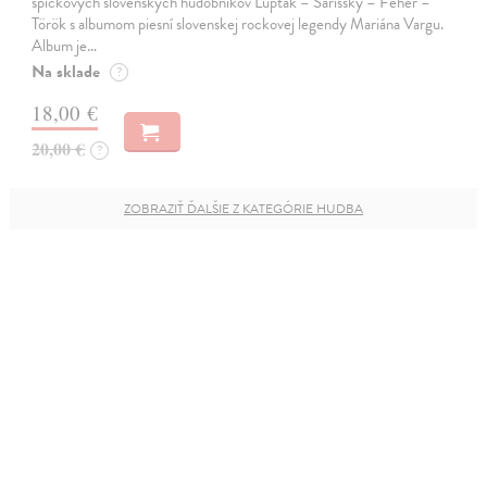
špičkových slovenských hudobníkov Lupták – Šarišský – Fehér –
Török s albumom piesní slovenskej rockovej legendy Mariána Vargu.
Album je…
Na sklade
?
18,00 €
20,00 €
?
ZOBRAZIŤ ĎALŠIE Z KATEGÓRIE HUDBA