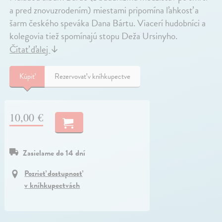
a pred znovuzrodením) miestami pripomína ľahkosť a
šarm českého speváka Dana Bártu. Viacerí hudobníci a
kolegovia tiež spomínajú stopu Deža Ursinyho.
Čítať ďalej
↓
Kúpiť
Rezervovať v kníhkupectve
10,00 €
Zasielame do 14 dní
Pozrieť dostupnosť
v kníhkupectvách