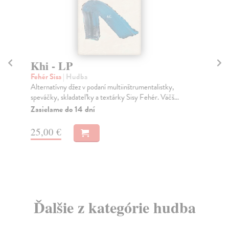
Khi - LP
C
Fehér Sisa
| Hudba
Sis
Alternatívny džez v podaní multiinštrumentalistky,
Poz
speváčky, skladateľky a textárky Sisy Fehér. Väčš...
nes
Feh
Zasielame do 14 dní
Za
25,00 €
11
Ďalšie z kategórie hudba