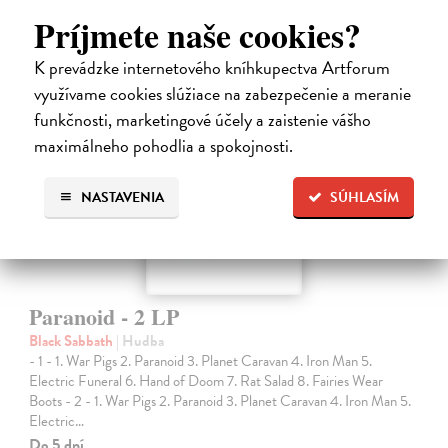
Príjmete naše cookies?
K prevádzke internetového kníhkupectva Artforum
využívame cookies slúžiace na zabezpečenie a meranie
funkčnosti, marketingové účely a zaistenie vášho
maximálneho pohodlia a spokojnosti.
NASTAVENIA
SÚHLASÍM
Paranoid - 2 LP
Black Sabbath
| Hudba
- 1 - 1. War Pigs 2. Paranoid 3. Planet Caravan 4. Iron Man 5.
Electric Funeral 6. Hand of Doom 7. Rat Salad 8. Fairies Wear
Boots - 2 - 1. War Pigs 2. Paranoid 3. Planet Caravan 4. Iron Man 5.
Electric…
Do 5 dní