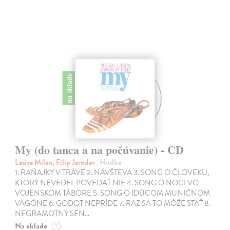
na sklade
My (do tanca a na počúvanie) - CD
Lasica Milan, Filip Jaroslav
| Hudba
1. RAŇAJKY V TRÁVE 2. NÁVŠTEVA 3. SONG O ČLOVEKU,
KTORÝ NEVEDEL POVEDAŤ NIE 4. SONG O NOCI VO
VOJENSKOM TÁBORE 5. SONG O IDÚCOM MUNIČNOM
VAGÓNE 6. GODOT NEPRÍDE 7. RAZ SA TO MÔŽE STAŤ 8.
NEGRAMOTNÝ SEN…
Na sklade
?