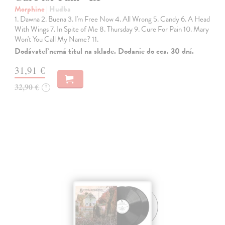
Morphine
| Hudba
1. Dawna 2. Buena 3. I'm Free Now 4. All Wrong 5. Candy 6. A Head
With Wings 7. In Spite of Me 8. Thursday 9. Cure For Pain 10. Mary
Won't You Call My Name? 11.
Dodávateľ nemá titul na sklade. Dodanie do cca. 30 dní.
31,91 €
32,90 €
?