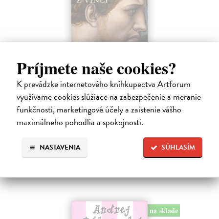
Príjmete naše cookies?
Posledná večera Leonarda z Vinci
Lajda Stano
| Kniha
K prevádzke internetového kníhkupectva Artforum
Stano Lajda je súčasný slovenský maliar, ktorý niekoľko rokov
využívame cookies slúžiace na zabezpečenie a meranie
systematicky pracoval na rekonštrukcii ikonickej Poslednej večere,
funkčnosti, marketingové účely a zaistenie vášho
čo ho inšpirovalo k napísaniu tejto knihy. Odkrýva pred nami silné i
slabé…
maximálneho pohodlia a spokojnosti.
Na sklade
NASTAVENIA
SÚHLASÍM
31,92 €
39,90 €
?
na sklade