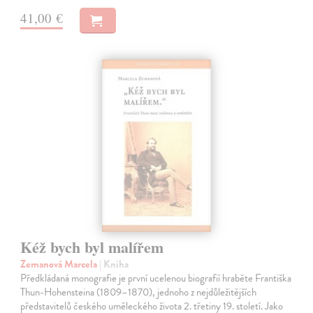
41,00 €
Kéž bych byl malířem
Zemanová Marcela
| Kniha
Předkládaná monografie je první ucelenou biografií hraběte Františka
Thun-Hohensteina (1809–1870), jednoho z nejdůležitějších
představitelů českého uměleckého života 2. třetiny 19. století. Jako