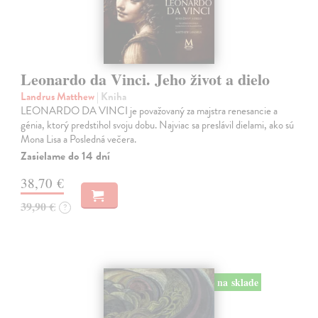
Leonardo da Vinci. Jeho život a dielo
Landrus Matthew
| Kniha
LEONARDO DA VINCI je považovaný za majstra renesancie a
génia, ktorý predstihol svoju dobu. Najviac sa preslávil dielami, ako sú
Mona Lisa a Posledná večera.
Zasielame do 14 dní
38,70 €
39,90 €
?
na sklade