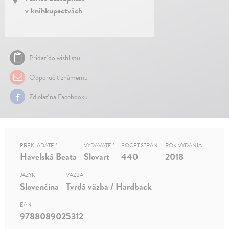
v kníhkupectvách
Pridať do wishlistu
Odporučiť známemu
Zdielať na Facebooku
PREKLADATEĽ
VYDAVATEĽ
POČET STRÁN
ROK VYDANIA
Havelská Beata
Slovart
440
2018
JAZYK
VÄZBA
Slovenčina
Tvrdá väzba / Hardback
EAN
9788089025312