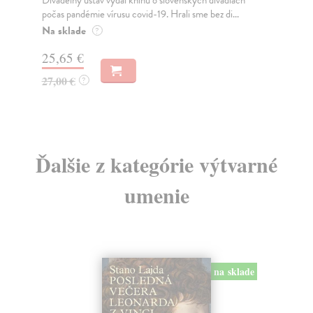
Divadelný ústav vydal knihu o slovenských divadlách
kol
počas pandémie vírusu covid-19. Hrali sme bez di...
Môž
mes
Na sklade
?
Za
25,65 €
19
27,00 €
?
Ďalšie z kategórie výtvarné
umenie
na sklade