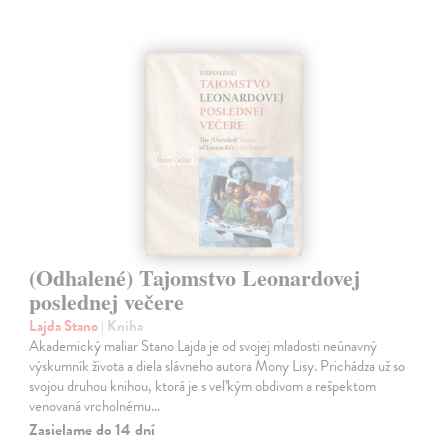
(Odhalené) Tajomstvo Leonardovej
poslednej večere
Lajda Stano
| Kniha
Akademický maliar Stano Lajda je od svojej mladosti neúnavný
výskumník života a diela slávneho autora Mony Lisy. Prichádza už so
svojou druhou knihou, ktorá je s veľkým obdivom a rešpektom
venovaná vrcholnému…
Zasielame do 14 dní