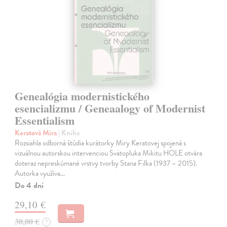
Genealógia modernistického
esencializmu / Geneaalogy of Modernist
Essentialism
Keratová Mira
| Kniha
Rozsiahla odborná štúdia kurátorky Miry Keratovej spojená s
vizuálnou autorskou intervenciou Svätopluka Mikitu HOLE otvára
doteraz nepreskúmané vrstvy tvorby Stana Filka (1937 – 2015).
Autorka využíva…
Do 4 dní
29,10 €
30,00 €
?