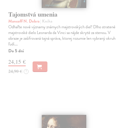
Tajomstvá umenia
Mancoff N. Debra
| Kniha
Odhaľte nové významy známych majstrovských diel! Dlho stratené
majstrovské dielo Leonarda da Vinci sa nájde skryté za stenou. V
obraze je zašifrovaná tajná správa, ktorej rozumie len vybraný okruh
ľudí.…
Do 5 dní
24,15 €
24,90 €
?