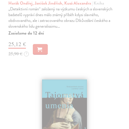
Horák Ondřej, Janíček Jindřich, Kusá Alexandra
| Kniha
„Detektivní román“ založený na výzkumu českých a slovenských
badatelů vypráví dnes málo známý příběh kdysi slavného,
obdivovaného, ale i zatracovaného obrazu Díkůvzdání českého a
slovenského lidu generalissimu…
Zasielame do 12 dní
25,12 €
25,90 €
?