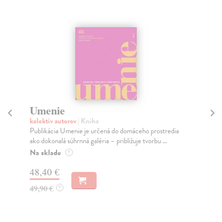
Viktor Frešo
kolektív autorov
| Kniha
ostredia
Monografia prináša svieži a nekonformný pohľad na
u ...
tvorbu Viktora Freša (1974), multimediálneho umelc...
Na sklade
?
45,57 €
49,00 €
?