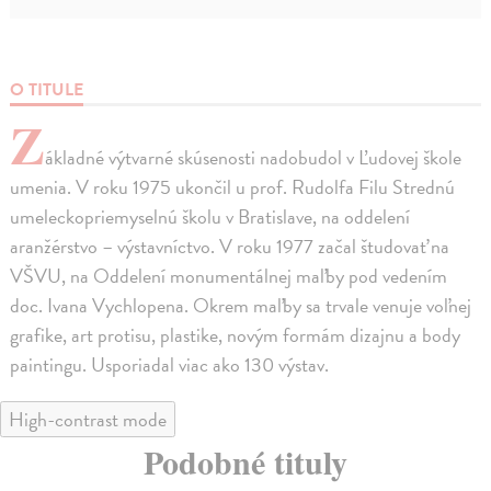
O TITULE
Z
ákladné výtvarné skúsenosti nadobudol v Ľudovej škole
umenia. V roku 1975 ukončil u prof. Rudolfa Filu Strednú
umeleckopriemyselnú školu v Bratislave, na oddelení
aranžérstvo – výstavníctvo. V roku 1977 začal študovať na
VŠVU, na Oddelení monumentálnej maľby pod vedením
doc. Ivana Vychlopena. Okrem maľby sa trvale venuje voľnej
grafike, art protisu, plastike, novým formám dizajnu a body
paintingu. Usporiadal viac ako 130 výstav.
High-contrast mode
Podobné tituly