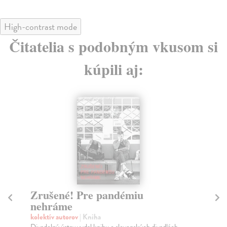
High-contrast mode
Čitatelia s podobným vkusom si
kúpili aj:
Zrušené! Pre pandémiu
M
nehráme
O
s
kolektív autorov
| Kniha