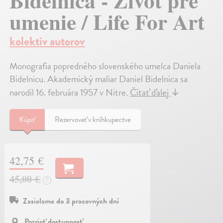
Bidelnica - Život pre
umenie / Life For Art
kolektív autorov
Monografia popredného slovenského umelca Daniela
Bidelnicu. Akademický maliar Daniel Bidelnica sa
narodil 16. februára 1957 v Nitre.
Čítať ďalej
↓
Kúpiť
Rezervovať v kníhkupectve
42,75 €
45,00 €
?
Zasielame do 3 pracovných dní
Pozrieť dostupnosť