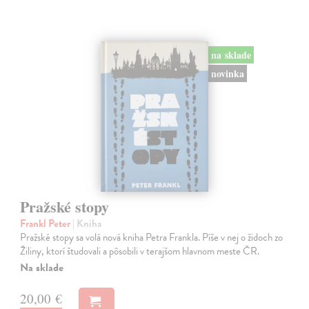
na sklade
novinka
Pražské stopy
Frankl Peter
| Kniha
Pražské stopy sa volá nová kniha Petra Frankla. Píše v nej o židoch zo
Žiliny, ktorí študovali a pôsobili v terajšom hlavnom meste ČR.
Na sklade
20,00 €