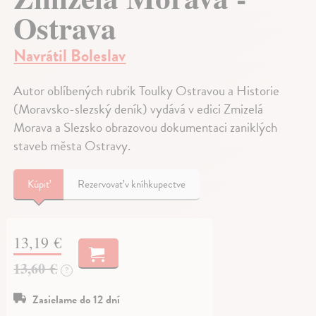
Ostrava
Navrátil Boleslav
Autor oblíbených rubrik Toulky Ostravou a Historie
(Moravsko-slezský deník) vydává v edici Zmizelá
Morava a Slezsko obrazovou dokumentaci zaniklých
staveb města Ostravy.
Kúpiť
Rezervovať v kníhkupectve
13,19 €
13,60 €
?
Zasielame do 12 dní