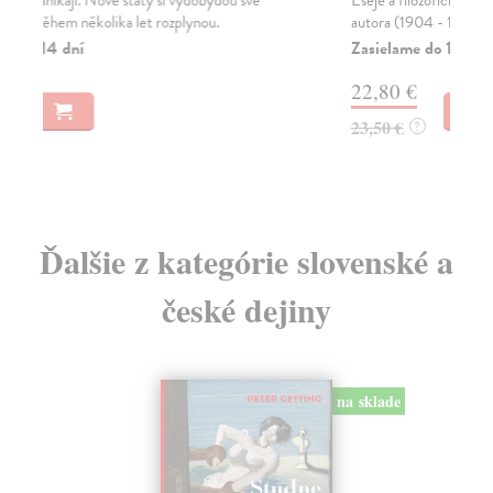
Eseje a filozoficko-kultúrne state menej známeho
V č
autora (1904 - 1961).
neb
Zasielame do 12 dní
Za
22,80 €
19
23,50 €
20
?
Ďalšie z kategórie slovenské a
české dejiny
na sklade