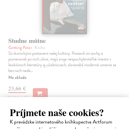
Studne mútne
Getting Peter
| Kniha
Sú ikonickými postavami našej kultúry. Postavili im sochy a
pomenovali po nich ulice, majú svoje nespochybniteľné miesto v
lexikónoch literatúry aj učebniciach, slovenské moderné umenie sa
bez nich nedá…
Na sklade
23,66 €
24,90 €
?
Príjmete naše cookies?
K prevádzke internetového kníhkupectva Artforum
na sklade