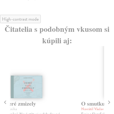
High-contrast mode
Čitatelia s podobným vkusom si
kúpili aj:
O smutku, lásce a jiných věcech
O
Navrátil Václav
| Kniha
Nav