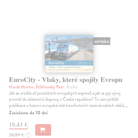
novinka
EuroCity - Vlaky, které spojily Evropu
Harák Martin, Šťáhlavský Petr
| Kniha
Jak se zrodila síť prestižních evropských expresů a jak se její vývoj
promítl do železniční dopravy v České republice? To vám přiblíží
publikace o historii evropské sítě komfortních mezinárodních vlaků,…
Zasielame do 10 dní
19,43 €
20,89 €
?