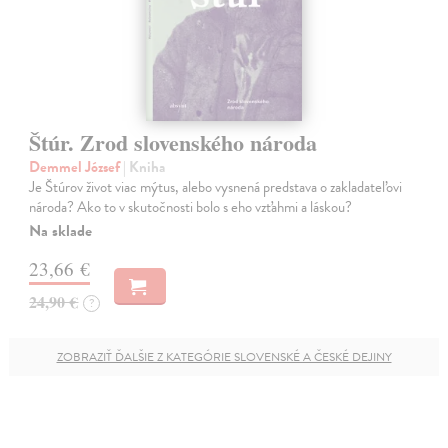
Štúr. Zrod slovenského národa
Demmel József
| Kniha
Je Štúrov život viac mýtus, alebo vysnená predstava o zakladateľovi
národa? Ako to v skutočnosti bolo s eho vzťahmi a láskou?
Na sklade
23,66 €
24,90 €
?
ZOBRAZIŤ ĎALŠIE Z KATEGÓRIE SLOVENSKÉ A ČESKÉ DEJINY