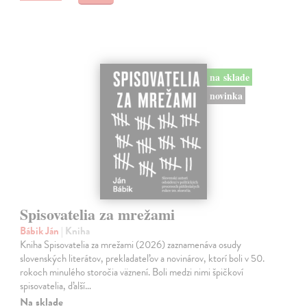
na sklade
novinka
Spisovatelia za mrežami
Bábik Ján
| Kniha
Kniha Spisovatelia za mrežami (2026) zaznamenáva osudy
slovenských literátov, prekladateľov a novinárov, ktorí boli v 50.
rokoch minulého storočia väznení. Boli medzi nimi špičkoví
spisovatelia, ďalší…
Na sklade