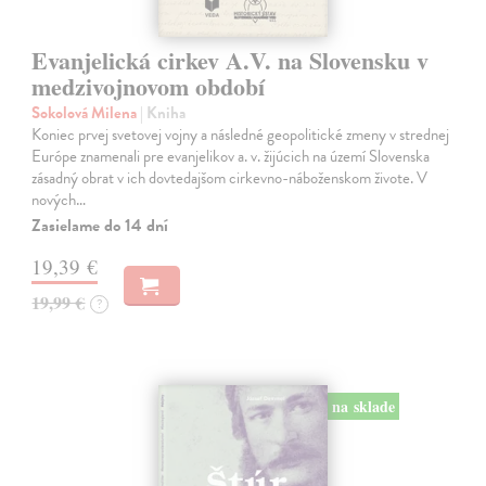
Evanjelická cirkev A.V. na Slovensku v
medzivojnovom období
Sokolová Milena
| Kniha
Koniec prvej svetovej vojny a následné geopolitické zmeny v strednej
Európe znamenali pre evanjelikov a. v. žijúcich na území Slovenska
zásadný obrat v ich dovtedajšom cirkevno-náboženskom živote. V
nových…
Zasielame do 14 dní
19,39 €
19,99 €
?
na sklade