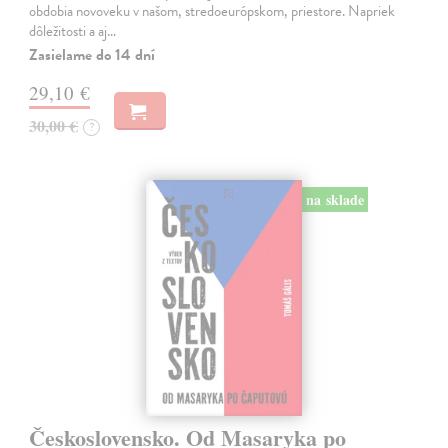
obdobia novoveku v našom, stredoeurópskom, priestore. Napriek
dôležitosti a aj…
Zasielame do 14 dní
29,10 €
30,00 €
?
na sklade
Československo. Od Masaryka po