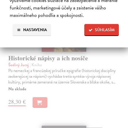
využívame cookies slúžiace na zabezpečenie a meranie
funkčnosti, marketingové účely a zaistenie vášho
maximálneho pohodlia a spokojnosti.
NASTAVENIA
SÚHLASÍM
Historické nápisy a ich nosiče
Šedivý Juraj
| Kniha
Po nemeckej a francúzskej príručke epigrafie (historickej disciplíny
zaoberajúcej sa nápismi) vychádza tretia syntéza vývoja nápisovej
kultúry, primárne zameraná na územie Slovenska a blízke okolie, s…
Na sklade
28,30 €