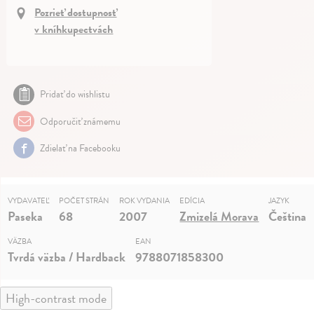
Pozrieť dostupnosť
v kníhkupectvách
Pridať do wishlistu
Odporučiť známemu
Zdielať na Facebooku
VYDAVATEĽ
POČET STRÁN
ROK VYDANIA
EDÍCIA
JAZYK
Paseka
68
2007
Zmizelá Morava
Čeština
VÄZBA
EAN
Tvrdá väzba / Hardback
9788071858300
High-contrast mode