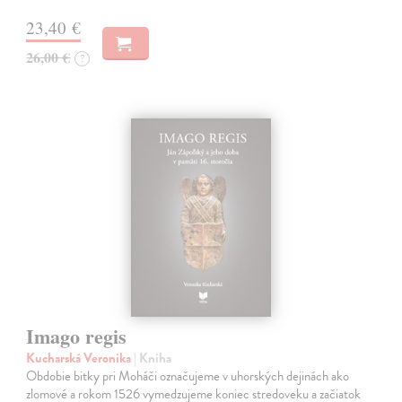
23,40 €
26,00 €
?
Imago regis
Kucharská Veronika
| Kniha
Obdobie bitky pri Moháči označujeme v uhorských dejinách ako
zlomové a rokom 1526 vymedzujeme koniec stredoveku a začiatok