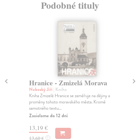
Podobné tituly
Hranice - Zmizelá Morava
V
Nebeský Jiří
| Kniha
Mi
Kniha Zmizelé Hranice se zaměřuje na dějiny a
Kni
proměny tohoto moravského města. Kromě
a h
samotného textu...
Za
Zasielame do 12 dní
13
13,19 €
13
13,60 €
?