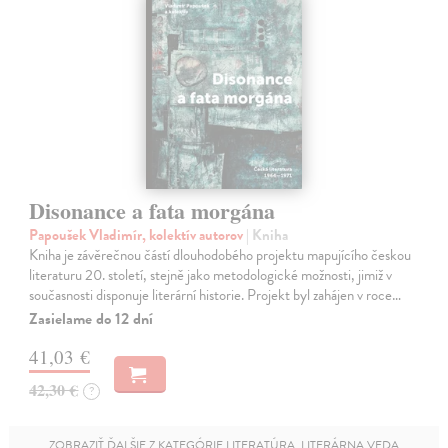
Disonance a fata morgána
Papoušek Vladimír, kolektív autorov
| Kniha
Kniha je závěrečnou částí dlouhodobého projektu mapujícího českou
literaturu 20. století, stejně jako metodologické možnosti, jimiž v
současnosti disponuje literární historie. Projekt byl zahájen v roce…
Zasielame do 12 dní
41,03 €
42,30 €
?
ZOBRAZIŤ ĎALŠIE Z KATEGÓRIE LITERATÚRA, LITERÁRNA VEDA