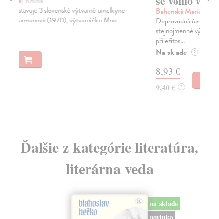
se volilo v Čechách
R
Bahenská Marie
| Kniha
Fan
Doprovodná česko-anglická publikace ke
Sbo
stejnojmenné výstavě, která proběhla v roce 2020 u
kol
příležitos...
Za
Na sklade
?
22
8,93 €
23
9,40 €
?
Ďalšie z kategórie literatúra,
literárna veda
na sklade
novinka