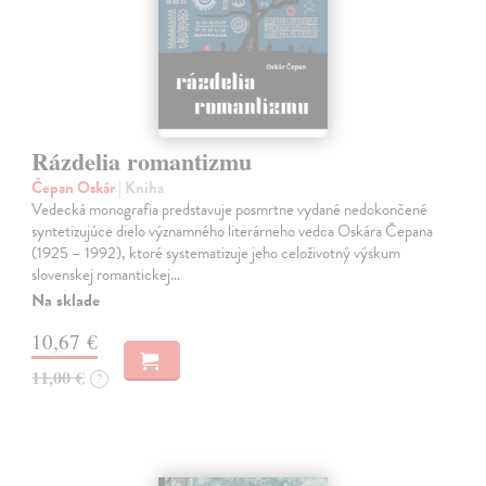
Rázdelia romantizmu
Čepan Oskár
| Kniha
Vedecká monografia predstavuje posmrtne vydané nedokončené
syntetizujúce dielo významného literárneho vedca Oskára Čepana
(1925 – 1992), ktoré systematizuje jeho celoživotný výskum
slovenskej romantickej…
Na sklade
10,67 €
11,00 €
?