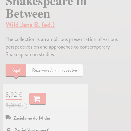
Shakespeare in
Between
Wild Jana B. (ed.)
The collection is an ambitious presentation of various
perspectives on and approaches to contemporary
Shakespearean studies.
Kúpiť
Rezervovať v kníhkupectve
8,92 €
9,20 €
?
Zasielame do 14 dní
Pozrieť dostupnosť