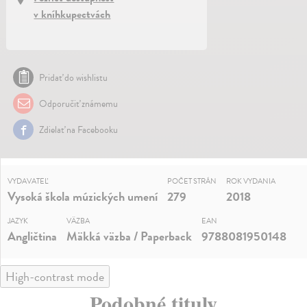
v kníhkupectvách
Pridať do wishlistu
Odporučiť známemu
Zdielať na Facebooku
VYDAVATEĽ
POČET STRÁN
ROK VYDANIA
Vysoká škola múzických umení
279
2018
JAZYK
VÄZBA
EAN
Angličtina
Mäkká väzba / Paperback
9788081950148
High-contrast mode
Podobné tituly