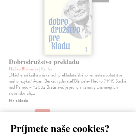
Dobrodružstvo prekladu
Hečko Blahoslav
| Kniha
„Nádherná kniha o úskaliach prekladateľského remesla a bohatstve
nášho jazyka.“ Adam Berka, vydavateľ Blahoslav Hečko (*1915 Suchá
nad Parnou – †2002 Bratislava) je jedny´m z najvy´znamnejších
slovensky´ch,…
Na sklade
25,00 €
Príjmete naše cookies?