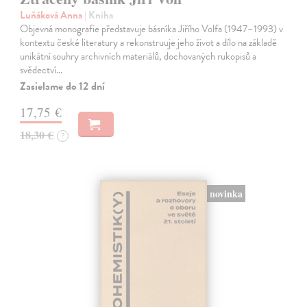
Luňáková Anna
| Kniha
Objevná monografie představuje básníka Jiřího Volfa (1947–1993) v
kontextu české literatury a rekonstruuje jeho život a dílo na základě
unikátní souhry archivních materiálů, dochovaných rukopisů a
svědectví…
Zasielame do 12 dní
17,75 €
18,30 €
?
novinka