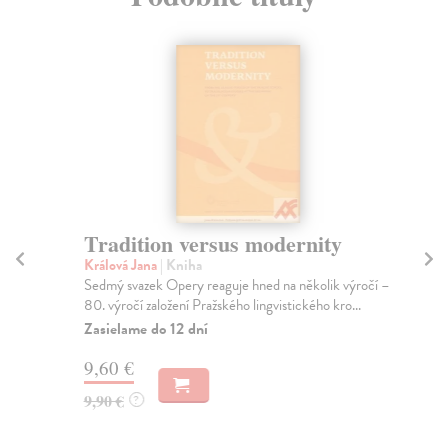
Tradition versus modernity
T
Králová Jana
| Kniha
Top
Sedmý svazek Opery reaguje hned na několik výročí –
Náz
80. výročí založení Pražského lingvistického kro...
bri
Zasielame do 12 dní
Za
9,60 €
12
9,90 €
13
?