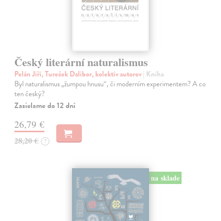
Český literární naturalismus
Pelán Jiří, Tureček Dalibor, kolektív autorov
| Kniha
Byl naturalismus „žumpou hnusu“, či moderním experimentem? A co
ten český?
Zasielame do 12 dní
26,79 €
28,20 €
?
na sklade