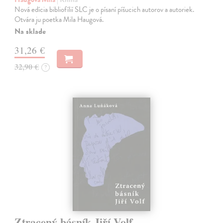
Nová edícia bibliofílií SLC je o písaní píšucich autorov a autoriek.
Otvára ju poetka Mila Haugová.
Na sklade
31,26 €
32,90 €
?
Ztracený básník Jiří Volf