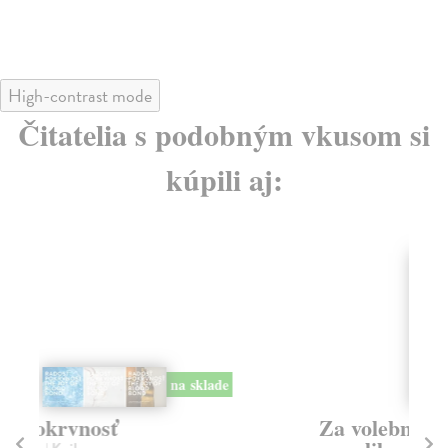
High-contrast mode
Čitatelia s podobným vkusom si
kúpili aj:
na sklade
Za volební právo žen! Aneb jak
T