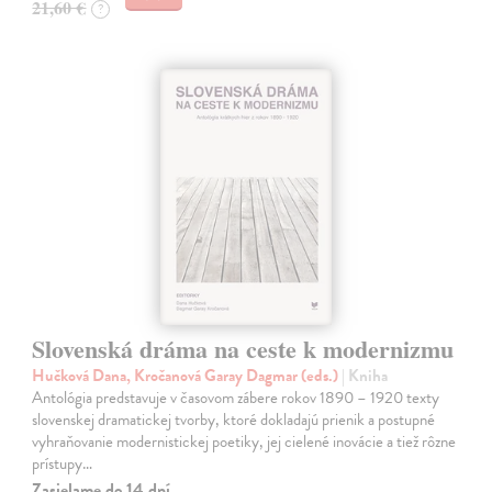
21,60 €
?
Slovenská dráma na ceste k modernizmu
Hučková Dana, Kročanová Garay Dagmar (eds.)
| Kniha
Antológia predstavuje v časovom zábere rokov 1890 – 1920 texty
slovenskej dramatickej tvorby, ktoré dokladajú prienik a postupné
vyhraňovanie modernistickej poetiky, jej cielené inovácie a tiež rôzne
prístupy…
Zasielame do 14 dní