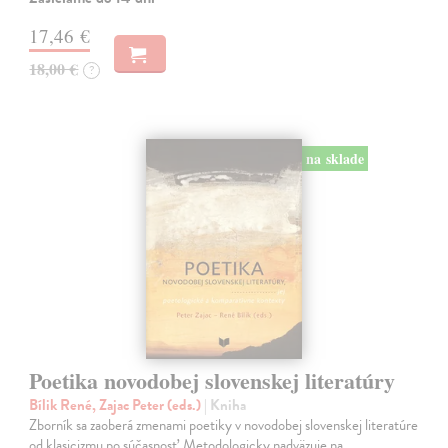
17,46 €
18,00 €
?
na sklade
Poetika novodobej slovenskej literatúry
Bílik René, Zajac Peter (eds.)
| Kniha
Zborník sa zaoberá zmenami poetiky v novodobej slovenskej literatúre
od klasicizmu po súčasnosť. Metodologicky nadväzuje na