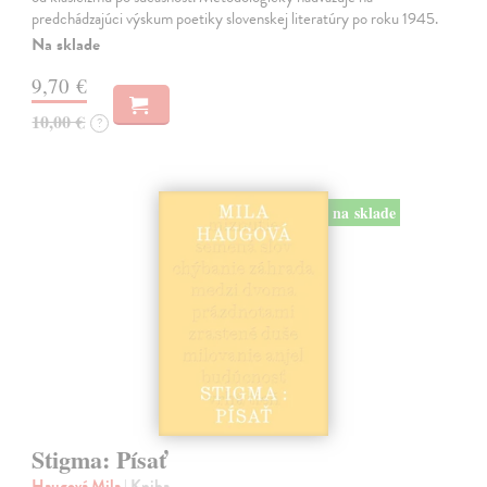
predchádzajúci výskum poetiky slovenskej literatúry po roku 1945.
Na sklade
9,70 €
10,00 €
?
na sklade
Stigma: Písať
Haugová Mila
| Kniha