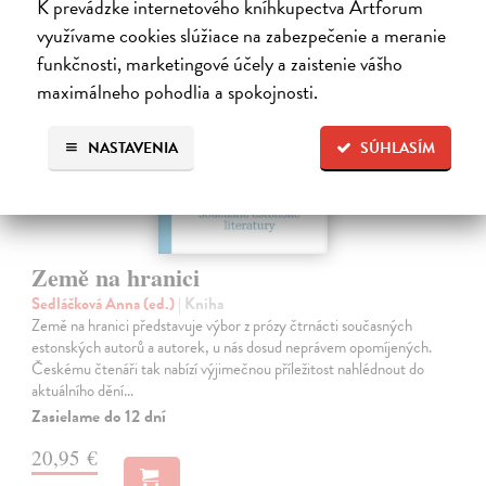
K prevádzke internetového kníhkupectva Artforum
využívame cookies slúžiace na zabezpečenie a meranie
funkčnosti, marketingové účely a zaistenie vášho
maximálneho pohodlia a spokojnosti.
NASTAVENIA
SÚHLASÍM
Země na hranici
Sedláčková Anna (ed.)
| Kniha
Země na hranici představuje výbor z prózy čtrnácti současných
estonských autorů a autorek, u nás dosud neprávem opomíjených.
Českému čtenáři tak nabízí výjimečnou příležitost nahlédnout do
aktuálního dění…
Zasielame do 12 dní
20,95 €