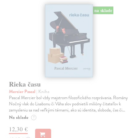
na sklade
Rieka času
Mercier Pascal
| Kniha
Pascal Mercier bol vždy majstrom filozofického rozprávania. Romány
Nočný vlak do Lisabonu či Váha slov podnietili milióny čitateľov k
zamysleniu sa nad veľkými témami, ako sú identita, sloboda, čas či…
Na sklade
?
12,30 €