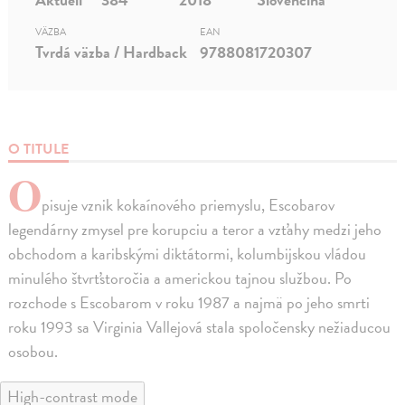
VÄZBA
EAN
Tvrdá väzba / Hardback
9788081720307
O TITULE
O
pisuje vznik kokaínového priemyslu, Escobarov
legendárny zmysel pre korupciu a teror a vzťahy medzi jeho
obchodom a karibskými diktátormi, kolumbijskou vládou
minulého štvrťstoročia a americkou tajnou službou. Po
rozchode s Escobarom v roku 1987 a najmä po jeho smrti
roku 1993 sa Virginia Vallejová stala spoločensky nežiaducou
osobou.
High-contrast mode