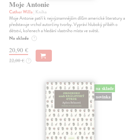
Moje Antonie
Cather Willa
| Kniha
Moje Antonie patří k nejvýznamnějším dílům americké literatury a
představuje vrchol autorčiny tvorby. Vypráví hluboký příběh o
dětství, kořenech a hledání vlastního místa ve světě.
Na sklade
?
20,90 €
22,00 €
?
na sklade
novinka