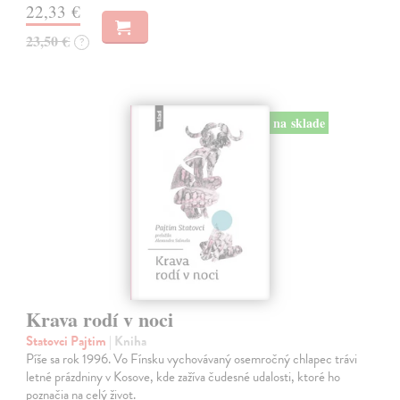
22,33 €
23,50 €
?
na sklade
Krava rodí v noci
Statovci Pajtim
| Kniha
Píše sa rok 1996. Vo Fínsku vychovávaný osemročný chlapec trávi
letné prázdniny v Kosove, kde zažíva čudesné udalosti, ktoré ho
poznačia na celý život.