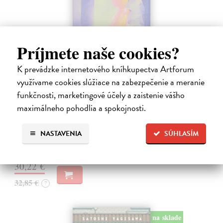
Príjmete naše cookies?
K prevádzke internetového kníhkupectva Artforum
využívame cookies slúžiace na zabezpečenie a meranie
Město a jeho nejisté zdi
funkčnosti, marketingové účely a zaistenie vášho
Murakami Haruki
| Kniha
Ty jsi to byla, kdo mi vyprávěl o tom městě. Město a jeho nejisté zdi –
maximálneho pohodlia a spokojnosti.
dlouho očekávaný román Harukiho Murakamiho volně navazuje na
autorovu starší novelu z roku 1980 a tematicky se prolíná s jeho
NASTAVENIA
SÚHLASÍM
kultovním…
Na sklade
?
30,22 €
32,85 €
?
na sklade