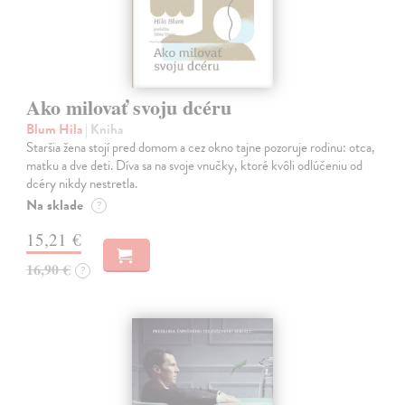
Ako milovať svoju dcéru
Blum Hila
| Kniha
Staršia žena stojí pred domom a cez okno tajne pozoruje rodinu: otca,
matku a dve deti. Díva sa na svoje vnučky, ktoré kvôli odlúčeniu od
dcéry nikdy nestretla.
Na sklade
?
15,21 €
16,90 €
?