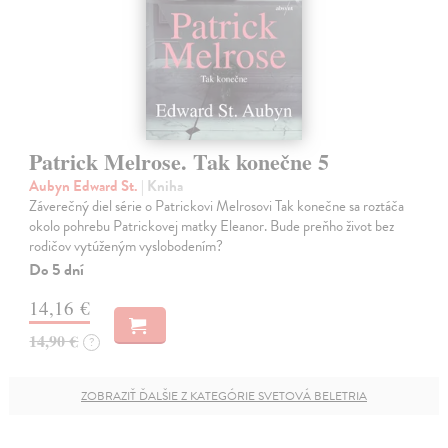
Patrick Melrose. Tak konečne 5
Aubyn Edward St.
| Kniha
Záverečný diel série o Patrickovi Melrosovi Tak konečne sa roztáča
okolo pohrebu Patrickovej matky Eleanor. Bude preňho život bez
rodičov vytúženým vyslobodením?
Do 5 dní
14,16 €
14,90 €
?
ZOBRAZIŤ ĎALŠIE Z KATEGÓRIE SVETOVÁ BELETRIA