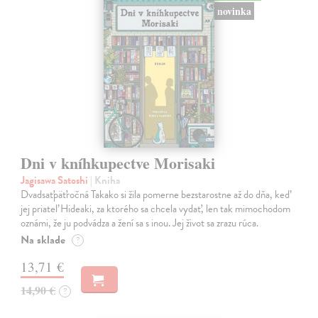
novinka
Dni v kníhkupectve Morisaki
Jagisawa Satoshi
| Kniha
Dvadsaťpäťročná Takako si žila pomerne bezstarostne až do dňa, keď
jej priateľ Hideaki, za ktorého sa chcela vydať, len tak mimochodom
oznámi, že ju podvádza a žení sa s inou. Jej život sa zrazu rúca.
Na sklade
?
13,71 €
14,90 €
?