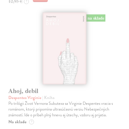
12,95 €
?
na sklade
Ahoj, debil
Despentes Virginie
| Kniha
Po trilógii Život Vernona Subutexa sa Virginie Despentes vracia s
románom, ktorý pripomína ultrasúčasnú verziu Nebezpečných
známostí. Ide o príbeh plný hnevu aj útechy, vzdoru aj prijatia.
Na sklade
?