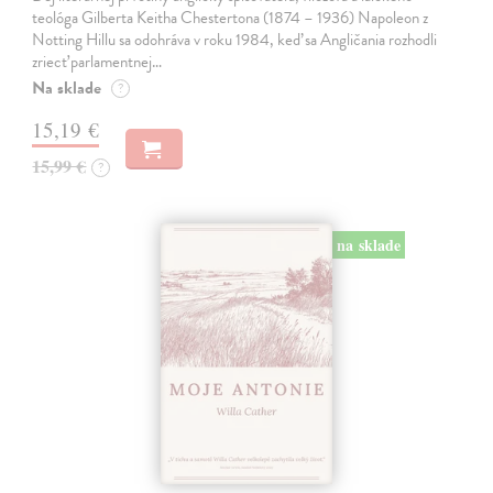
teológa Gilberta Keitha Chestertona (1874 – 1936) Napoleon z
Notting Hillu sa odohráva v roku 1984, keď sa Angličania rozhodli
zriecť parlamentnej…
Na sklade
?
15,19 €
15,99 €
?
na sklade