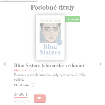
Podobné tituly
na sklade
Blue Sisters (slovenské vydanie)
C
Mellors Coco
| Kniha
Me
Román o sestrách, ktoré boli vždy výnimočné. A veľmi
Živ
odlišné.
več
Na sklade
Na
?
20,89 €
20
21,99 €
21
?