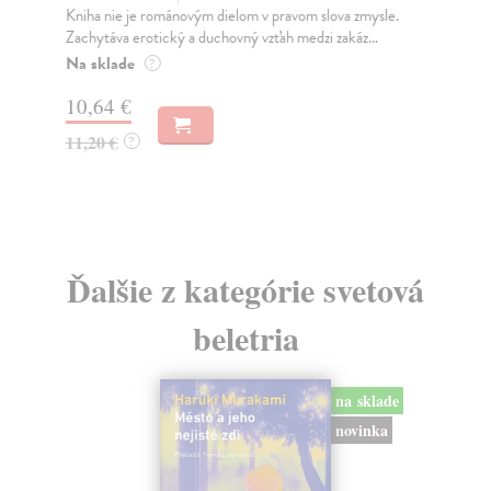
Kniha nie je románovým dielom v pravom slova zmysle.
Vše
Zachytáva erotický a duchovný vzťah medzi zakáz...
zme
Na sklade
Na
?
10,64 €
17
11,20 €
17
?
Ďalšie z kategórie svetová
beletria
na sklade
novinka