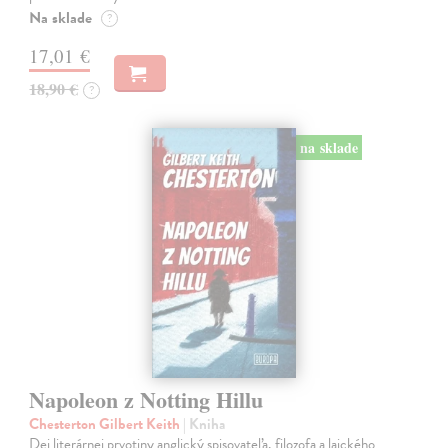
Na sklade
?
17,01 €
18,90 €
?
na sklade
Napoleon z Notting Hillu
Chesterton Gilbert Keith
| Kniha
Dej literárnej prvotiny anglický spisovateľa, filozofa a laického