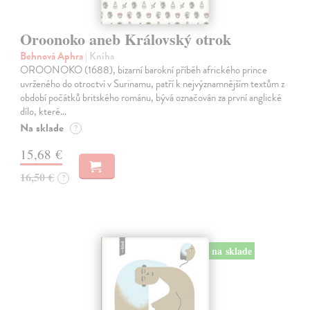
Oroonoko aneb Královský otrok
Behnová Aphra
| Kniha
OROONOKO (1688), bizarní barokní příběh afrického prince
uvrženého do otroctví v Surinamu, patří k nejvýznamnějším textům z
období počátků britského románu, bývá označován za první anglické
dílo, které…
Na sklade
?
15,68 €
16,50 €
?
na sklade