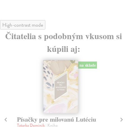
High-contrast mode
Čitatelia s podobným vkusom si
kúpili aj:
na sklade
Písačky pre milovanú Lutéciu
10
Tatarka Dominik
| Kniha
Co