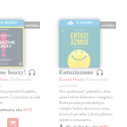
E-AUDIO
E-AUDIO
novinka
novinka
me hoaxy!
Entuziazmus
dimír
| Elektronická
Girasoli Nicola
| Elektronická
a
audiokniha
né presvedčiť každého,
Ako spoločnosť i jednotlivci dnes
oaxom. S viacerými sa však
naraz čelíme sklamaniu i rezignácii.
ať.
Kniha ponúka predovšetkým
mladým ľuďom duchovnú cestu,
iahnutie ako
MP3
ktorá ich privedie k životu plnému
radosti a entuziazmu.
€
Na stiahnutie ako
MP3