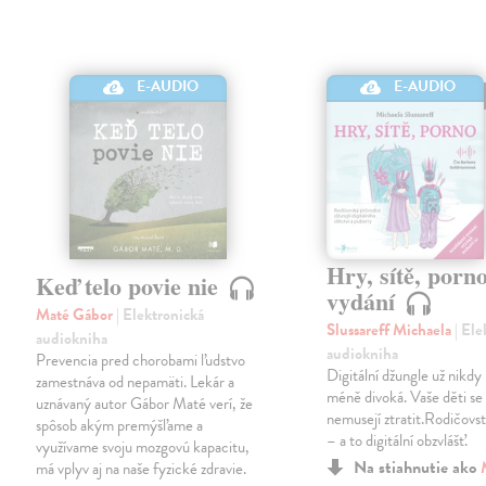
E-AUDIO
E-AUDIO
Hry, sítě, porno
Keď telo povie nie
vydání
Maté Gábor
| Elektronická
Slussareff Michaela
| El
audiokniha
audiokniha
Prevencia pred chorobami ľudstvo
Digitální džungle už nikd
zamestnáva od nepamäti. Lekár a
méně divoká. Vaše děti se v
uznávaný autor Gábor Maté verí, že
nemusejí ztratit.Rodičovst
spôsob akým premýšľame a
– a to digitální obzvlášť.
využívame svoju mozgovú kapacitu,
Na stiahnutie ako
má vplyv aj na naše fyzické zdravie.