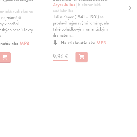
MP
Zeyer Julius
| Elektronická
audiokniha
ronická audiokniha
Mac
Julius Zeyer (1841 – 1901) se
a nejznámější
na 
proslavil nejen svými romány, ale
hy v podání
Knih
také pohádkovým romantickým
českých herců.Texty
Mic
dramatem...
...
let.
česk
Na stiahnutie ako
MP3
hnutie ako
MP3
Dod
skl
9,96 €
sta
dod
9,
9,4