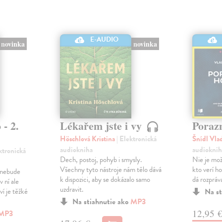
E-AUDIO
novinka
novinka
 - 2.
Lékařem jste i vy
Poraz
Höschlová Kristina
| Elektronická
Šnídl Vla
audiokniha
audioknih
ektronická
Dech, postoj, pohyb i smysly.
Nie je mož
Všechny tyto nástroje nám tělo dává
kto verí h
y nebude
k dispozici, aby se dokázalo samo
dá rozpráv
 ní ale
uzdravit.
ví je těžké
Na st
Na stiahnutie ako
MP3
12,95 
MP3