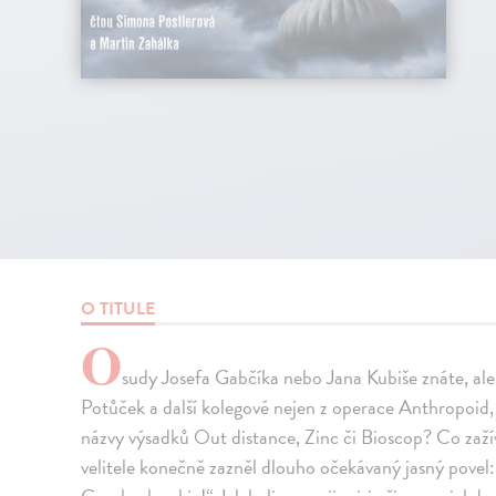
O TITULE
O
sudy Josefa Gabčíka nebo Jana Kubiše znáte, ale 
Potůček a další kolegové nejen z operace Anthropoid, a
názvy výsadků Out distance, Zinc či Bioscop? Co zažíva
velitele konečně zazněl dlouho očekávaný jasný povel: