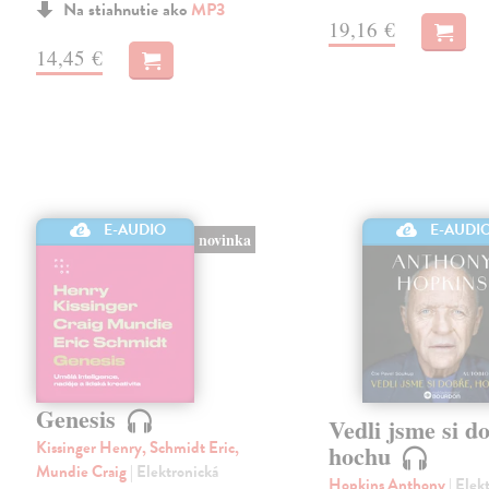
Na stiahnutie ako
MP3
19,16 €
14,45 €
E-AUDIO
E-AUDI
novinka
Genesis
Vedli jsme si d
Kissinger Henry, Schmidt Eric,
hochu
Mundie Craig
| Elektronická
Hopkins Anthony
| Elek