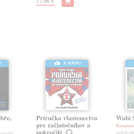
17,96 €
O
E-AUDIO
obře,
Príručka vlastenectva
Wabi 
pre začiatočníkov a
Kemptono
pokročilé
audioknih
tronická