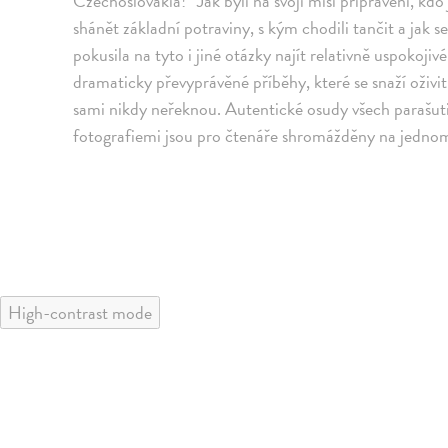
Czechoslovakia!“ Jak byli na svoji misi připraveni, kdo
shánět základní potraviny, s kým chodili tančit a jak s
pokusila na tyto i jiné otázky najít relativně uspokoji
dramaticky převyprávěné příběhy, které se snaží oživit
sami nikdy neřeknou. Autentické osudy všech parašuti
fotografiemi jsou pro čtenáře shromážděny na jednom
High-contrast mode