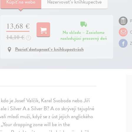
Kúpiť
na webe
Rezervovať v kníhkupectve
P
13,68 €
Na sklade – Zasielame
O
14,10 €
nasledujúci pracovný deň
?
Z
Pozrieť dostupnosť v kníhkupectvách
kdo je Josef Valčík, Karel Svoboda nebo Jiří
le i Silver A a Silver B? A co skrývají tajuplné
li mladí muži, když se z úst jejich anglického
 „Your dropping zone will be in the