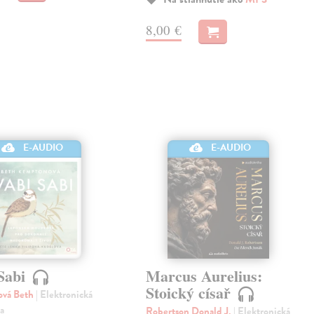
8,00 €
E-AUDIO
E-AUDIO
Sabi
Marcus Aurelius:
Stoický císař
vá Beth
| Elektronická
a
Robertson Donald J.
| Elektronická