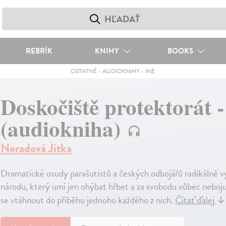
REBRÍK
KNIHY
BOOKS
OSTATNÉ
-
AUDIOKNIHY
-
INÉ
Doskočiště protektorát
(audiokniha)
Neradová Jitka
Dramatické osudy parašutistů a českých odbojářů radikálně v
národu, který umí jen ohýbat hřbet a za svobodu vůbec nebojuje
se vtáhnout do příběhu jednoho každého z nich.
Čítať ďalej
↓