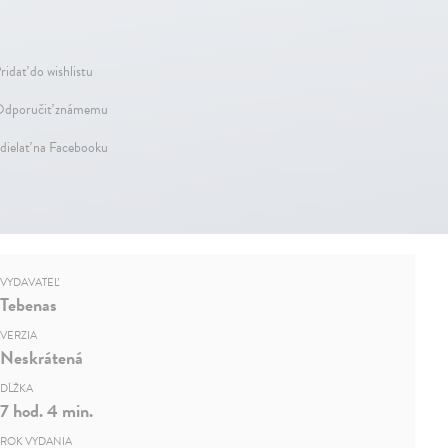
ridať do wishlistu
dporučiť známemu
dielať na Facebooku
VYDAVATEĽ
Tebenas
VERZIA
Neskrátená
DĹŽKA
7 hod. 4 min.
ROK VYDANIA