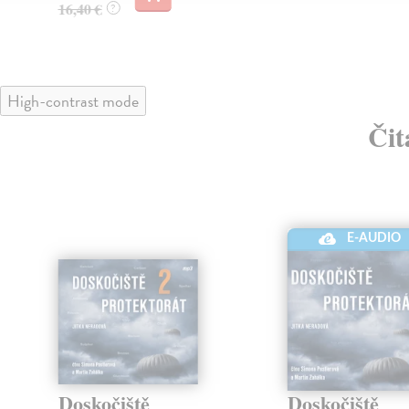
16,40 €
?
High-contrast mode
Čit
E-AUDIO
Doskočiště
Doskočiště