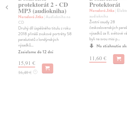
protektorát 2 - CD
Protektorát
MP3 (audiokniha)
Neradová Jitka
| Elekt
audiokniha
Neradová Jitka
| Audiokniha na
Žvotní osudy 28
CD
československých parašu
Druhý díl úspěšného titulu z roku
výsadků za II. světové v
2018 přináší zvukové portréty 58
byli na svou misi p...
parašutistů z londýnských
výsadků...
Na stiahnutie a
Zasielame do 12 dní
11,60 €
15,91 €
16,40 €
?