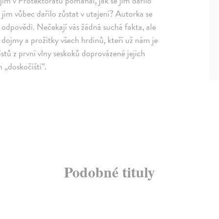
 jim v Protektorátu pomáhal, jak se jim dařilo
e jim vůbec dařilo zůstat v utajení? Autorka se
vé odpovědi. Nečekají vás žádná suchá fakta, ale
 dojmy a prožitky všech hrdinů, kteří už nám je
stů z první vlny seskoků doprovázené jejich
 „doskočišti“.
Podobné tituly