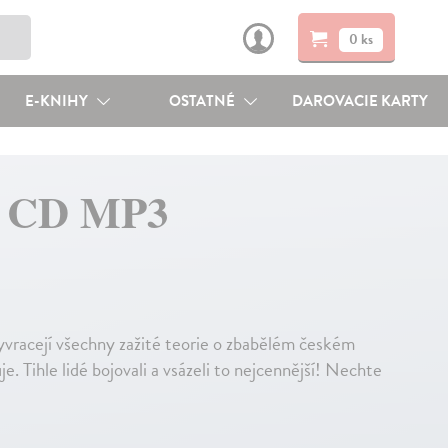
0 ks
E-KNIHY
OSTATNÉ
DAROVACIE KARTY
 - CD MP3
yvracejí všechny zažité teorie o zbabělém českém
. Tihle lidé bojovali a vsázeli to nejcennější! Nechte