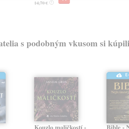
14,70 €
?
atelia s podobným vkusom si kúpili
E
Kouzlo maličkostí -
Bible - 