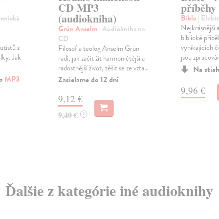
CD MP3
příběhy
(audiokniha)
ronická
Bible
| Elekt
Nejkrásnější 
Grün Anselm
| Audiokniha na
biblické příbě
CD
tistů z
vynikajících 
Filosof a teolog Anselm Grün
álky. Jak
jsou zpracován
radí, jak začít žít harmoničtější a
radostnější život, těšit se ze vzta...
Na stia
ko
MP3
Zasielame do 12 dní
9,96 €
9,12 €
9,40 €
?
Ďalšie z kategórie iné audioknihy