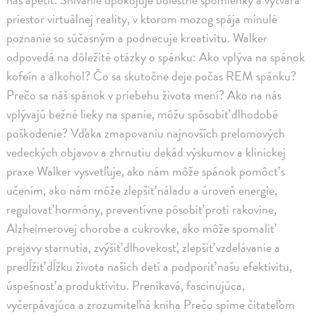
priestor virtuálnej reality, v ktorom mozog spája minulé
poznanie so súčasným a podnecuje kreativitu. Walker
odpovedá na dôležité otázky o spánku: Ako vplýva na spánok
kofeín a alkohol? Čo sa skutočne deje počas REM spánku?
Prečo sa náš spánok v priebehu života mení? Ako na nás
vplývajú bežné lieky na spanie, môžu spôsobiť dlhodobé
poškodenie? Vďaka zmapovaniu najnovších prelomových
vedeckých objavov a zhrnutiu dekád výskumov a klinickej
praxe Walker vysvetľuje, ako nám môže spánok pomôcť s
učením, ako nám môže zlepšiť náladu a úroveň energie,
regulovať hormóny, preventívne pôsobiť proti rakovine,
Alzheimerovej chorobe a cukrovke, ako môže spomaliť
prejavy starnutia, zvýšiť dlhovekosť, zlepšiť vzdelávanie a
predĺžiť dĺžku života našich detí a podporiť našu efektivitu,
úspešnosť a produktivitu. Prenikavá, fascinujúca,
vyčerpávajúca a zrozumiteľná kniha Prečo spíme čitateľom