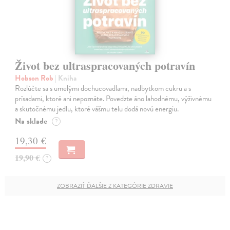
Život bez ultraspracovaných potravín
Hobson Rob
| Kniha
Rozlúčte sa s umelými dochucovadlami, nadbytkom cukru a s
prísadami, ktoré ani nepoznáte. Povedzte áno lahodnému, výživnému
a skutočnému jedlu, ktoré vášmu telu dodá novú energiu.
Na sklade
?
19,30 €
19,90 €
?
ZOBRAZIŤ ĎALŠIE Z KATEGÓRIE ZDRAVIE