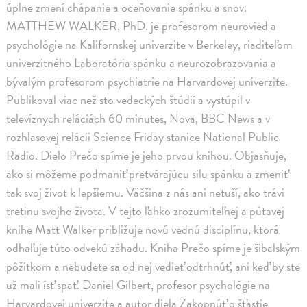
úplne zmení chápanie a oceňovanie spánku a snov.
MATTHEW WALKER, PhD. je profesorom neurovied a
psychológie na Kalifornskej univerzite v Berkeley, riaditeľom
univerzitného Laboratória spánku a neurozobrazovania a
bývalým profesorom psychiatrie na Harvardovej univerzite.
Publikoval viac než sto vedeckých štúdií a vystúpil v
televíznych reláciách 60 minutes, Nova, BBC News a v
rozhlasovej relácii Science Friday stanice National Public
Radio. Dielo Prečo spíme je jeho prvou knihou. Objasňuje,
ako si môžeme podmaniť pretvárajúcu silu spánku a zmeniť
tak svoj život k lepšiemu. Väčšina z nás ani netuší, ako trávi
tretinu svojho života. V tejto ľahko zrozumiteľnej a pútavej
knihe Matt Walker približuje novú vednú disciplínu, ktorá
odhaľuje túto odvekú záhadu. Kniha Prečo spíme je šibalským
pôžitkom a nebudete sa od nej vedieť odtrhnúť, ani keď by ste
už mali ísť spať. Daniel Gilbert, profesor psychológie na
Harvardovej univerzite a autor diela Zakopnúť o šťastie