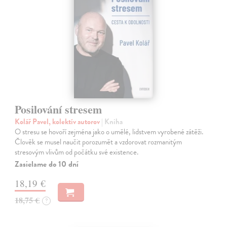
Posilování stresem
Kolář Pavel, kolektív autorov
| Kniha
O stresu se hovoří zejména jako o umělé, lidstvem vyrobené zátěži.
Člověk se musel naučit porozumět a vzdorovat rozmanitým
stresovým vlivům od počátku své existence.
Zasielame do 10 dní
18,19 €
18,75 €
?