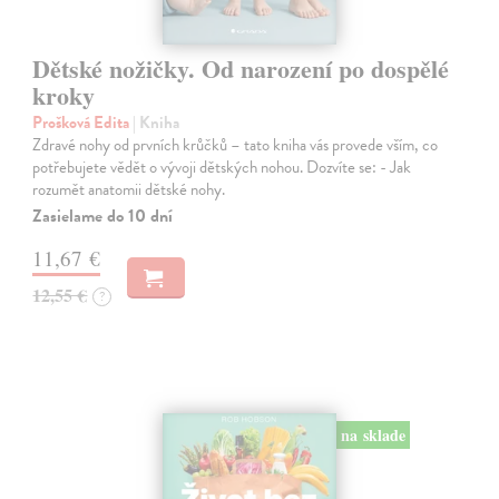
Dětské nožičky. Od narození po dospělé
kroky
Prošková Edita
| Kniha
Zdravé nohy od prvních krůčků – tato kniha vás provede vším, co
potřebujete vědět o vývoji dětských nohou. Dozvíte se: - Jak
rozumět anatomii dětské nohy.
Zasielame do 10 dní
11,67 €
12,55 €
?
na sklade