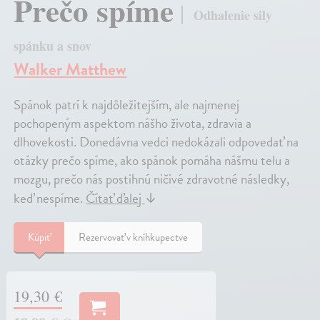
Prečo spíme
Odhalenie sily
spánku a snov
Walker Matthew
Spánok patrí k najdôležitejším, ale najmenej
pochopeným aspektom nášho života, zdravia a
dlhovekosti. Donedávna vedci nedokázali odpovedať na
otázky prečo spíme, ako spánok pomáha nášmu telu a
mozgu, prečo nás postihnú ničivé zdravotné následky,
keď nespíme.
Čítať ďalej
↓
Kúpiť
Rezervovať v kníhkupectve
19,30 €