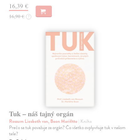
16,39 €
16,90 €
?
Tuk – náš tajný orgán
Rossum Liesbeth van, Boon Mariëtte
| Kniha
Prečo sa tuk považuje za orgán? Čo všetko ovplyvňuje tuk v našom
tele?