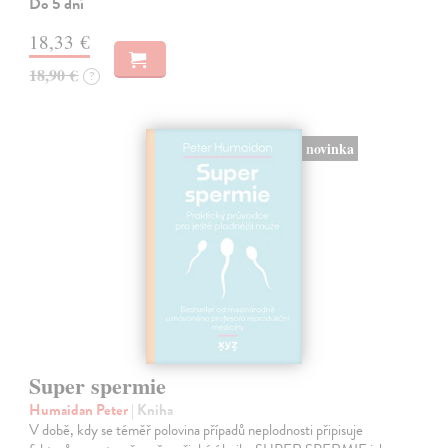
Do 5 dní
18,33 €
18,90 €
?
novinka
Super spermie
Humaidan Peter
| Kniha
V době, kdy se téměř polovina případů neplodnosti připisuje