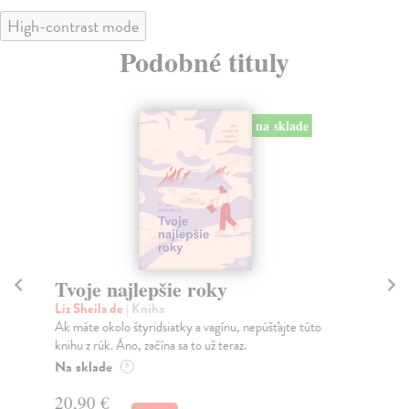
High-contrast mode
Podobné tituly
na sklade
Tvoje najlepšie roky
M
Liz Sheila de
| Kniha
Mo
Ak máte okolo štyridsiatky a vagínu, nepúšťajte túto
Koľ
knihu z rúk. Áno, začína sa to už teraz.
„Vš
Na sklade
Na
?
20,90 €
23