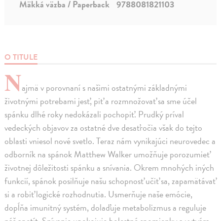
Mäkká väzba / Paperback
9788081821103
O TITULE
N
ajmä v porovnaní s našimi ostatnými základnými
životnými potrebami jesť, piť a rozmnožovať sa sme účel
spánku dlhé roky nedokázali pochopiť. Prudký príval
vedeckých objavov za ostatné dve desaťročia však do tejto
oblasti vniesol nové svetlo. Teraz nám vynikajúci neurovedec a
odborník na spánok Matthew Walker umožňuje porozumieť
životnej dôležitosti spánku a snívania. Okrem mnohých iných
funkcií, spánok posilňuje našu schopnosť učiť sa, zapamätávať
si a robiť logické rozhodnutia. Usmerňuje naše emócie,
dopĺňa imunitný systém, dolaďuje metabolizmus a reguluje
náš apetít. Snívanie upokojuje bolestné spomienky a vytvára