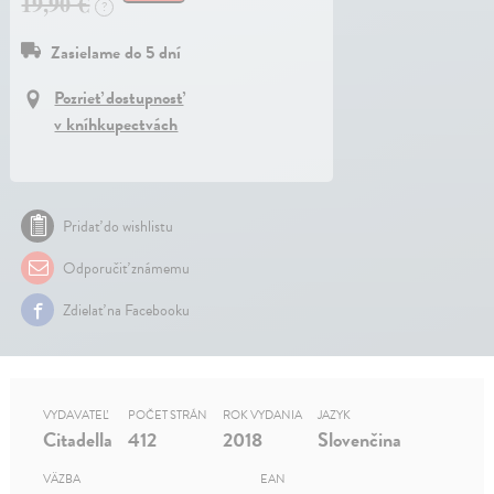
19,90 €
?
Zasielame do 5 dní
Pozrieť dostupnosť
v kníhkupectvách
Pridať do wishlistu
Odporučiť známemu
Zdielať na Facebooku
VYDAVATEĽ
POČET STRÁN
ROK VYDANIA
JAZYK
Citadella
412
2018
Slovenčina
VÄZBA
EAN