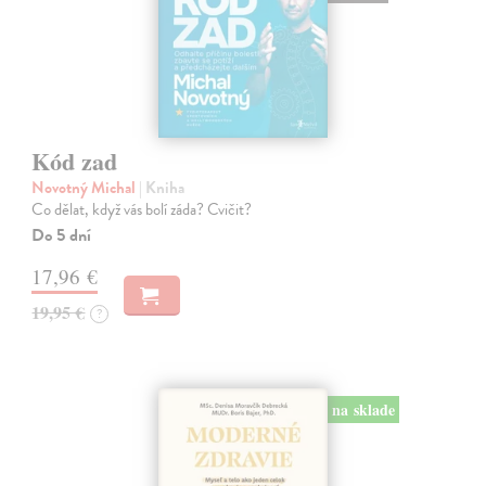
Kód zad
Novotný Michal
| Kniha
Co dělat, když vás bolí záda? Cvičit?
Do 5 dní
17,96 €
19,95 €
?
na sklade