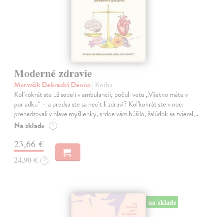
Moderné zdravie
Moravčík Debrecká Denisa
| Kniha
Koľkokrát ste už sedeli v ambulancii, počuli vetu „Všetko máte v
poriadku“ – a predsa ste sa necítili zdraví? Koľkokrát ste v noci
prehadzovali v hlave myšlienky, srdce vám búšilo, žalúdok sa zvieral,…
Na sklade
?
23,66 €
24,90 €
?
na sklade