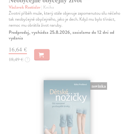
Václavek Rostislav
| Kniha
Životní příběh muže, který stále objevuje zapomenutou sílu něčeho
tak neobyčejně obyčejného, jako je dech. Když mu bylo třináct,
nemoc mu obrátila život naruby.
Predpredaj, vychádza 25.8.2026, zasielame do 12 dní od
vydania
16,64 €
18,49 €
?
novinka