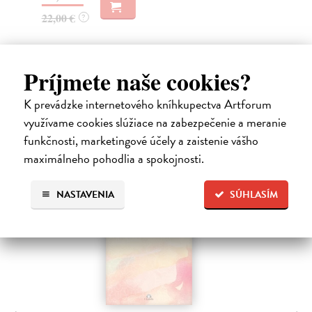
22,00 €
24
?
Príjmete naše cookies?
High-contrast mode
K prevádzke internetového kníhkupectva Artforum
Čitatelia s podobným vkusom si
využívame cookies slúžiace na zabezpečenie a meranie
funkčnosti, marketingové účely a zaistenie vášho
kúpili aj:
maximálneho pohodlia a spokojnosti.
NASTAVENIA
SÚHLASÍM