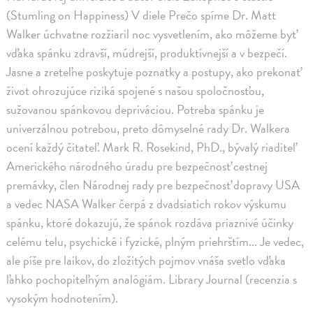
(Stumling on Happiness) V diele Prečo spíme Dr. Matt
Walker úchvatne rozžiaril noc vysvetlením, ako môžeme byť
vďaka spánku zdravší, múdrejší, produktívnejší a v bezpečí.
Jasne a zreteľne poskytuje poznatky a postupy, ako prekonať
život ohrozujúce riziká spojené s našou spoločnosťou,
sužovanou spánkovou depriváciou. Potreba spánku je
univerzálnou potrebou, preto dômyselné rady Dr. Walkera
ocení každý čitateľ. Mark R. Rosekind, PhD., bývalý riaditeľ
Amerického národného úradu pre bezpečnosť cestnej
premávky, člen Národnej rady pre bezpečnosť dopravy USA
a vedec NASA Walker čerpá z dvadsiatich rokov výskumu
spánku, ktoré dokazujú, že spánok rozdáva priaznivé účinky
celému telu, psychické i fyzické, plným priehrštím... Je vedec,
ale píše pre laikov, do zložitých pojmov vnáša svetlo vďaka
ľahko pochopiteľným analógiám. Library Journal (recenzia s
vysokým hodnotením).