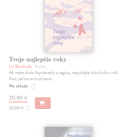
Tvoje najlepšie roky
Liz Sheila de
| Kniha
Ak máte okolo štyridsiatky a vagínu, nepúšťajte túto knihu z rúk.
Áno, začína sa to už teraz.
Na sklade
?
20,90 €
22,00 €
?