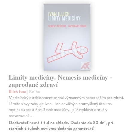
Limity medicíny. Nemesis medicíny -
zaprodané zdraví
Illich Ivan
| Kniha
Medicínský establishment se stal významným nebezpečím pro zdraví.
Těmito slovy zahajuje Ivan Illich odvážný a promyšlený útok na
mytickou prestiž současné medicíny, jejíž zvyklosti a rituály
provozované…
Dodávateľ nemá titul na sklade. Dodanie do 30 dní, pri
starších tituloch nevieme dodanie garantovať.