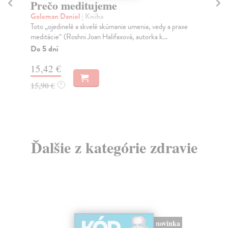
Prečo meditujeme
Sp
Goleman Daniel
| Kniha
Br
Toto „ojedinelé a skvelé skúmanie umenia, vedy a praxe
Spá
meditácie“ (Roshni Joan Halifaxová, autorka k...
oka
Do 5 dní
Do
15,42 €
23
15,90 €
23
?
Ďalšie z kategórie zdravie
novinka