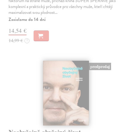
faktorům na straně muže, přichází kniha SUPER SPERMIE jako
komplexní a praktický průvodce pro všechny muže, kteří chtějí
maximalizovat svou plodnost…
Zasielame do 14 dní
14,54 €
14,99 €
?
predpredaj
Neobyčejně obyčejný život