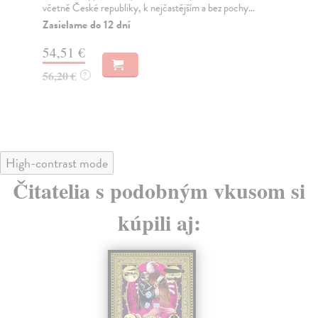
včetně České republiky, k nejčastějším a bez pochy...
Pub
zák
Zasielame do 12 dní
Za
54,51 €
40
56,20 €
?
41
High-contrast mode
Čitatelia s podobným vkusom si
kúpili aj: