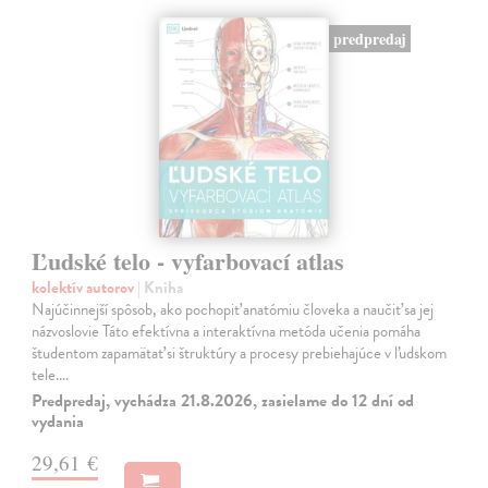
predpredaj
Ľudské telo - vyfarbovací atlas
kolektív autorov
| Kniha
Najúčinnejší spôsob, ako pochopiť anatómiu človeka a naučiť sa jej
názvoslovie Táto efektívna a interaktívna metóda učenia pomáha
študentom zapamätať si štruktúry a procesy prebiehajúce v ľudskom
tele.…
Predpredaj, vychádza 21.8.2026, zasielame do 12 dní od
vydania
29,61 €