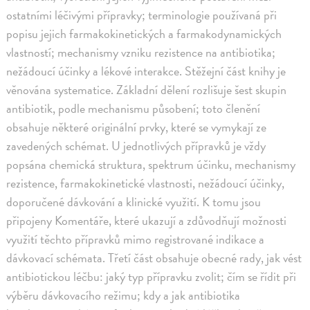
ostatními léčivými přípravky; terminologie používaná při
popisu jejich farmakokinetických a farmakodynamických
vlastností; mechanismy vzniku rezistence na antibiotika;
nežádoucí účinky a lékové interakce. Stěžejní část knihy je
věnována systematice. Základní dělení rozlišuje šest skupin
antibiotik, podle mechanismu působení; toto členění
obsahuje některé originální prvky, které se vymykají ze
zavedených schémat. U jednotlivých přípravků je vždy
popsána chemická struktura, spektrum účinku, mechanismy
rezistence, farmakokinetické vlastnosti, nežádoucí účinky,
doporučené dávkování a klinické využití. K tomu jsou
připojeny Komentáře, které ukazují a zdůvodňují možnosti
využití těchto přípravků mimo registrované indikace a
dávkovací schémata. Třetí část obsahuje obecné rady, jak vést
antibiotickou léčbu: jaký typ přípravku zvolit; čím se řídit při
výběru dávkovacího režimu; kdy a jak antibiotika