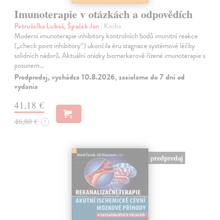
Imunoterapie v otázkách a odpovědích
Petruželka Luboš, Špaček Jan
| Kniha
Moderní imunoterapie inhibitory kontrolních bodů imunitní reakce
(„check point inhibitory“) ukončila éru stagnace systémové léčby
solidních nádorů. Aktuální otázky biomarkerově řízené imunoterapie s
posunem…
Predpredaj, vychádza 10.8.2026, zasielame do 7 dní od
vydania
41,18 €
46,80 €
?
predpredaj