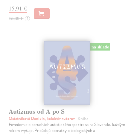
15,91 €
16,40 €
?
na sklade
Autizmus od A po S
Ostatníková Daniela, kolektív autorov
| Kniha
Povedomie o poruchách autistického spektra sa na Slovensku každým
rokom zvyšuje. Pribúdajú poznatky o biologických a