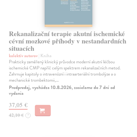
Rekanalizační terapie akutní ischemické
cévní mozkové příhody v nestandardních
situacích
kolektív autorov
| Kniha
Prakticky zaměřený klinický průvodce moderní akutní léčbou
ischemické CMP napříč celým spektrem rekanalizačních metod.
Zahrnuje kapitoly o intravenózní i intraarteriální trombolýze a o
mechanické trombektomii,…
Predpredaj, vychádza 10.8.2026, zasielame do 7 dní od
vydania
37,05 €
42,10 €
?