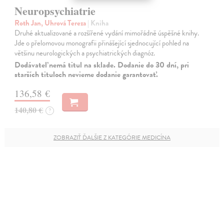
Neuropsychiatrie
Roth Jan, Uhrová Tereza
| Kniha
Druhé aktualizované a rozšířené vydání mimořádně úspěšné knihy.
Jde o přelomovou monografii přinášející sjednocující pohled na
většinu neurologických a psychiatrických diagnóz.
Dodávateľ nemá titul na sklade. Dodanie do 30 dní, pri
starších tituloch nevieme dodanie garantovať.
136,58 €
140,80 €
?
ZOBRAZIŤ ĎALŠIE Z KATEGÓRIE MEDICÍNA