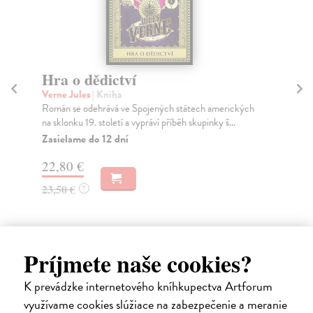
Hra o dědictví
An
Verne Jules
| Kniha
Št
Román se odehrává ve Spojených státech amerických
Již
na sklonku 19. století a vypráví příběh skupinky š...
efe
Zasielame do 12 dní
Za
22,80 €
35
23,50 €
37
?
Príjmete naše cookies?
K prevádzke internetového kníhkupectva Artforum
Ďalšie z kategórie medicína
využívame cookies slúžiace na zabezpečenie a meranie