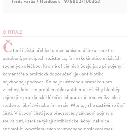
Tvrdá väzba / Hardback
9788027106363
O TITULE
Č
tenář získá přehled o mechanismu účinku, spektru
působení, principech rezistence, farmakokinetice a rizicích
spojených s léčbou. Kromě oficiálních údajů jsou připojeny i
komentáře a praktická doporučení, jak antibiotika
nejvhodněji podávat. Kniha je užitečnou příručkou pro
všechny, kdo se o problematiku antibiotické léčby hlouběji
zajímají – pro klinické lékaře i laboratorní pracovníky, ale i
studenty lékařství nebo farmacie. Monografie sestává ze čtyř
částí. V úvodní části jsou představeny základní pojmy a
souvislosti, které se týkají antibiotické léčby: definice
antibiotik; vysvětlení jejich výjimečného postavení mezi