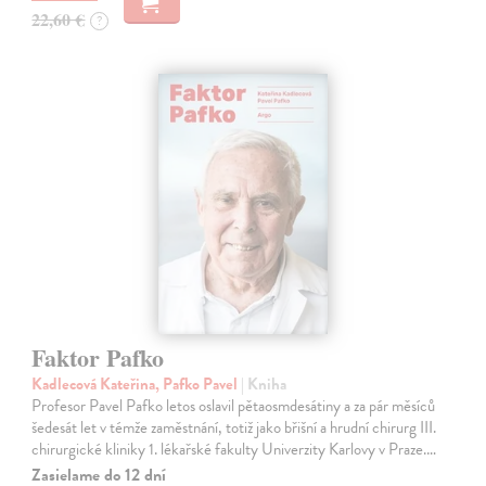
22,60 €
?
Faktor Pafko
Kadlecová Kateřina, Pafko Pavel
| Kniha
Profesor Pavel Pafko letos oslavil pětaosmdesátiny a za pár měsíců
šedesát let v témže zaměstnání, totiž jako břišní a hrudní chirurg III.
chirurgické kliniky 1. lékařské fakulty Univerzity Karlovy v Praze.…
Zasielame do 12 dní