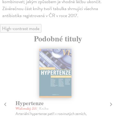
kombinovat; jakým způsobem je vhodné léčbu ukončit.
Závěrečnou část knihy tvoří tabulka shrnující všechna
antibiotika registrovaná v ČR v roce 2017.
High-contrast mode
Podobné tituly
Hypertenze
P
e
Widimský Jiří
| Kniha
Arteriální hypertenze patří v rozvinutých zemích,
Mas