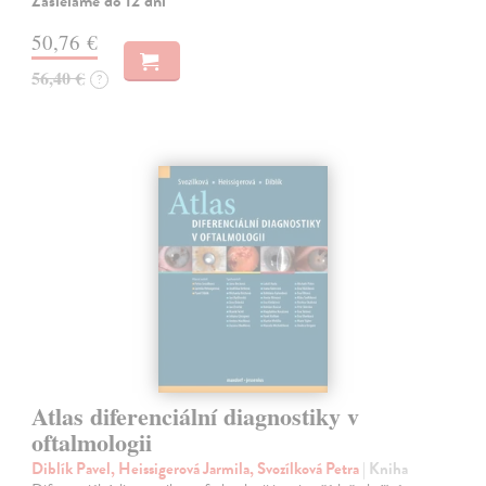
Zasielame do 12 dní
50,76 €
56,40 €
?
Atlas diferenciální diagnostiky v
oftalmologii
Diblík Pavel, Heissigerová Jarmila, Svozílková Petra
| Kniha