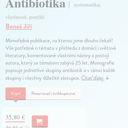
Antibiotika
systematika,
vlastnosti, použití
Beneš Jiří
Mimořádná publikace, na kterou jsme dlouho čekali!
Vše potřebné o tématu v přehledu z domácí i světové
literatury, komentované vlastními názory a postoji
autora, který se tématem zabývá 25 let. Monografie
popisuje jednotlivé skupiny antibiotik a v rámci každé
skupiny i všechny důležité zástupce.
Čítať ďalej
↓
Kúpiť
Rezervovať v kníhkupectve
35,80 €
36,91 €