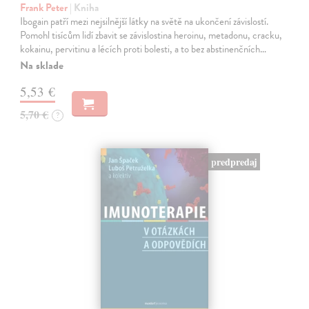
Frank Peter
| Kniha
Ibogain patří mezi nejsilnější látky na světě na ukončení závislostí.
Pomohl tisícům lidí zbavit se závislostina heroinu, metadonu, cracku,
kokainu, pervitinu a lécích proti bolesti, a to bez abstinenčních…
Na sklade
5,53 €
5,70 €
?
predpredaj