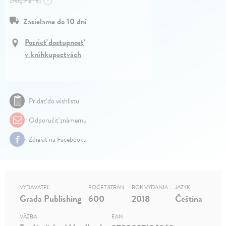
?
Zasielame do 10 dní
Pozrieť dostupnosť
v kníhkupectvách
Pridať do wishlistu
Odporučiť známemu
Zdielať na Facebooku
VYDAVATEĽ
POČET STRÁN
ROK VYDANIA
JAZYK
Grada Publishing
600
2018
Čeština
VÄZBA
EAN