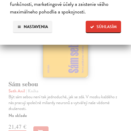
funkčnosti, marketingové účely a zaistenie vášho
na sklade
maximálneho pohodlia a spokojnosti.
NASTAVENIA
SÚHLASÍM
Sám sebou
Seth Anil
| Kniha
Být sám sebou není tak jednoduché, jak se zdá. V mozku každého z
nás pracují společně miliardy neuronů a vytvářejí naše vědomé
zkušenosti.
Na sklade
21,47 €