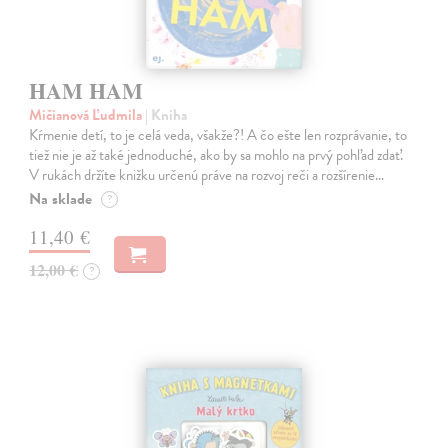
HAM HAM
Mičianová Ľudmila
| Kniha
Kŕmenie detí, to je celá veda, všakže?! A čo ešte len rozprávanie, to
tiež nie je až také jednoduché, ako by sa mohlo na prvý pohľad zdať.
V rukách držíte knižku určenú práve na rozvoj reči a rozšírenie…
Na sklade
?
11,40 €
12,00 €
?