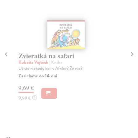
Zvieratká na safari
Au
Kubašta Vojtěch
| Kniha
Ku
Už ste niekedy boli v Afrike? Že nie?
Hmm
zas
Zasielame do 14 dní
Za
9,69 €
9,
9,99 €
?
9,