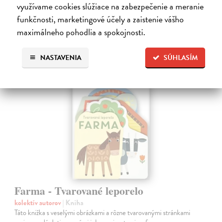
Do 5 dní
využívame cookies slúžiace na zabezpečenie a meranie
funkčnosti, marketingové účely a zaistenie vášho
7,66 €
maximálneho pohodlia a spokojnosti.
7,90 €
?
NASTAVENIA
SÚHLASÍM
Farma - Tvarované leporelo
kolektív autorov
| Kniha
Táto knižka s veselými obrázkami a rôzne tvarovanými stránkami