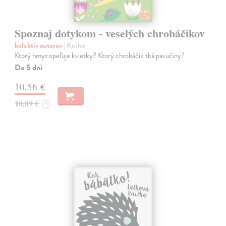
Spoznaj dotykom - veselých chrobáčikov
kolektív autorov
| Kniha
Ktorý hmyz opeľuje kvietky? Ktorý chrobáčik tká pavučiny?
Do 5 dní
10,56 €
10,89 €
?