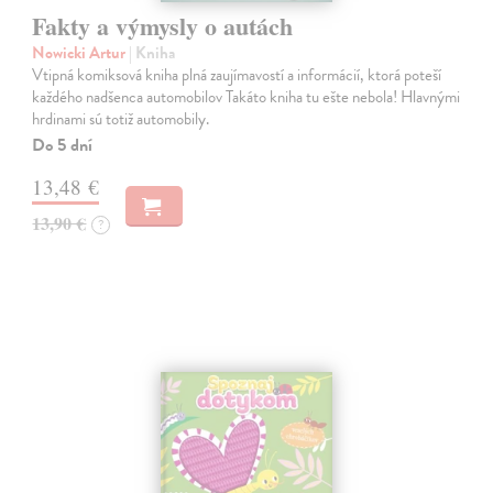
Fakty a výmysly o autách
Nowicki Artur
| Kniha
Vtipná komiksová kniha plná zaujímavostí a informácií, ktorá poteší
každého nadšenca automobilov Takáto kniha tu ešte nebola! Hlavnými
hrdinami sú totiž automobily.
Do 5 dní
13,48 €
13,90 €
?