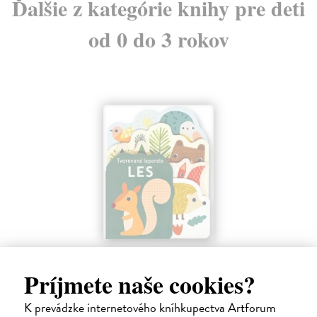
Ďalšie z kategórie knihy pre deti
od 0 do 3 rokov
Les - Tvarované leporelo
Payne Sally
| Kniha
Príjmete naše cookies?
Táto knižka s veselými obrázkami a rôzne tvarovanými stránkami
zaujme malé deti a zoznámi ich so životom v lese.
K prevádzke internetového kníhkupectva Artforum