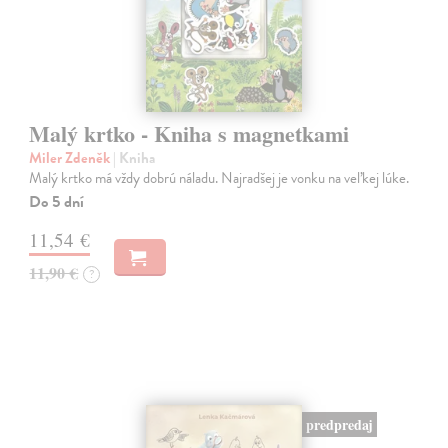
Malý krtko - Kniha s magnetkami
Miler Zdeněk
| Kniha
Malý krtko má vždy dobrú náladu. Najradšej je vonku na veľkej lúke.
Do 5 dní
11,54 €
11,90 €
?
predpredaj