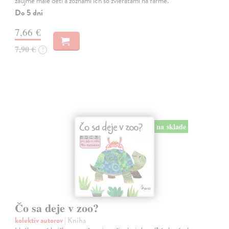
zaujme malé deti a zoznámi ich so zvieratami na farme.
Do 5 dní
7,66 €
7,90 €
?
na sklade
Čo sa deje v zoo?
kolektív autorov
| Kniha