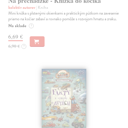
Na prechádzke - Knižka do kočíka
kolektív autorov
| Kniha
Mini knižka s plstenými okienkami a praktickým pútkom na zavesenie
priamo na kočiar zabaví a rovnako pomôže s rozvojom hmatu a zraku.
Na sklade
?
6,69 €
6,90 €
?