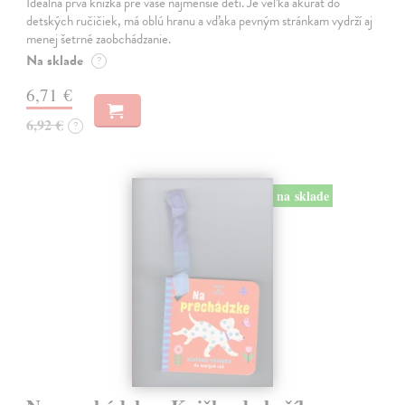
Ideálna prvá knižka pre vaše najmenšie deti. Je veľká akurát do
detských ručičiek, má oblú hranu a vďaka pevným stránkam vydrží aj
menej šetrné zaobchádzanie.
Na sklade
?
6,71 €
6,92 €
?
na sklade