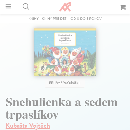
KNIHY
-
KNIHY PRE DETI
-
OD 0 DO 3 ROKOV
Prečítať ukážku
Snehulienka a sedem
trpaslíkov
Kubašta Vojtěch