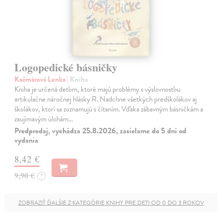
Logopedické básničky
Kačmárová Lenka
| Kniha
Kniha je určená deťom, ktoré majú problémy s výslovnosťou
artikulačne náročnej hlásky R. Nadchne všetkých predškolákov aj
školákov, ktorí sa zoznamujú s čítaním. Vďaka zábavným básničkám a
zaujímavým úlohám…
Predpredaj, vychádza 25.8.2026, zasielame do 5 dní od
vydania
8,42 €
9,90 €
?
ZOBRAZIŤ ĎALŠIE Z KATEGÓRIE KNIHY PRE DETI OD 0 DO 3 ROKOV