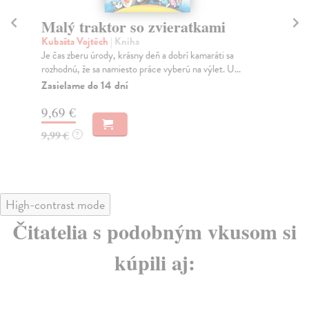
Malý traktor so zvieratkami
M
Kubašta Vojtěch
| Kniha
Ku
Je čas zberu úrody, krásny deň a dobrí kamaráti sa
O s
rozhodnú, že sa namiesto práce vyberú na výlet. U...
pos
Zasielame do 14 dní
Za
9,69 €
7,
9,99 €
7,
?
High-contrast mode
Čitatelia s podobným vkusom si
kúpili aj: