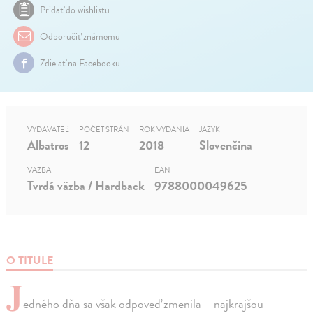
Pridať do wishlistu
Odporučiť známemu
Zdielať na Facebooku
VYDAVATEĽ
POČET STRÁN
ROK VYDANIA
JAZYK
Albatros
12
2018
Slovenčina
VÄZBA
EAN
Tvrdá väzba / Hardback
9788000049625
O TITULE
J
edného dňa sa však odpoveď zmenila – najkrajšou