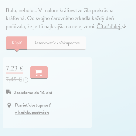
Bolo, nebolo… V malom kráľovstve žila prekrásna
kráľovná. Od svojho čarovného zrkadla každý deň
počúvala, že je tá najkrajšia na celej zemi.
Čítať ďalej
↓
Kúpiť
Rezervovať v kníhkupectve
7,23 €
7,45 €
?
Zasielame do 14 dní
Pozrieť dostupnosť
v kníhkupectvách