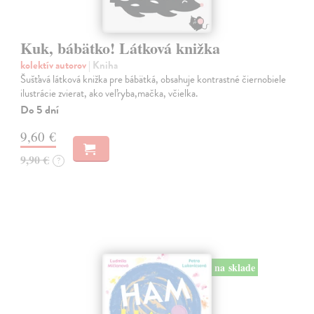
Kuk, bábätko! Látková knižka
kolektív autorov
| Kniha
Šušťavá látková knižka pre bábätká, obsahuje kontrastné čiernobiele
ilustrácie zvierat, ako veľryba,mačka, včielka.
Do 5 dní
9,60 €
9,90 €
?
na sklade