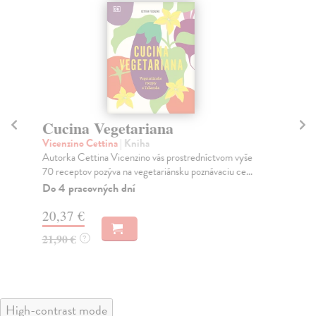
Cucina Vegetariana
M
Vicenzino Cettina
| Kniha
Ol
Autorka Cettina Vicenzino vás prostredníctvom vyše
Rýc
70 receptov pozýva na vegetariánsku poznávaciu ce...
v s
Do 4 pracovných dní
Na
20,37 €
21
21,90 €
22
?
High-contrast mode