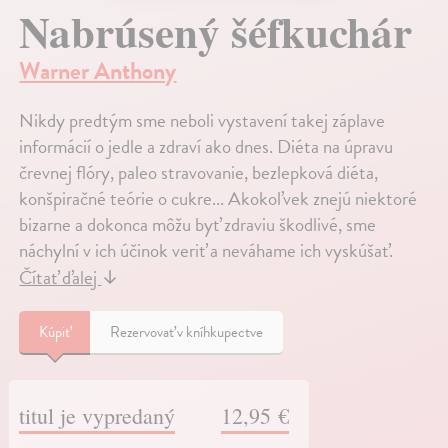
Nabrúsený šéfkuchár
Warner Anthony
Nikdy predtým sme neboli vystavení takej záplave
informácií o jedle a zdraví ako dnes. Diéta na úpravu
črevnej flóry, paleo stravovanie, bezlepková diéta,
konšpiračné teórie o cukre... Akokoľvek znejú niektoré
bizarne a dokonca môžu byť zdraviu škodlivé, sme
náchylní v ich účinok veriť a neváhame ich vyskúšať.
Čítať ďalej
↓
Kúpiť
Rezervovať v kníhkupectve
titul je vypredaný
12,95 €