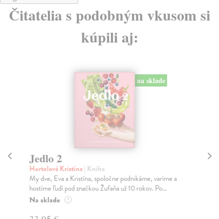
Čitatelia s podobným vkusom si
kúpili aj:
na sklade
Jedlo 2
K
Hertelová Kristína
| Kniha
Žú
My dve, Eva a Kristína, spoločne podnikáme, varíme a
Vys
hostíme ľudí pod značkou Žufaňa už 10 rokov. Po...
Tak
Na sklade
Na
?
33,95 €
29