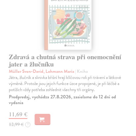
Zdravá a chutná strava při onemocnění
jater a žlučníku
Müller Sven-David, Lohmann Maria
| Kniha
Játra, žlučník a slinivka břišní hrají klíčovou roli při trávení a látkové
výměně. Protože jsou jejich funkce úzce propojené, je při léčbě a
potížích vždy potřeba zohlednit všechny tři orgány.
Predpredaj, vychádza 27.8.2026, zasielame do 12 dní od
vydania
11,69 €
12,99 €
?