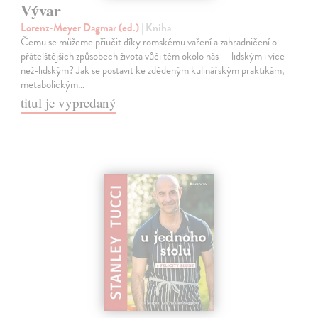
Vývar
Lorenz-Meyer Dagmar (ed.)
| Kniha
Čemu se můžeme přiučit díky romskému vaření a zahradničení o
přátelštějších způsobech života vůči těm okolo nás — lidským i více-
než-lidským? Jak se postavit ke zdědeným kulinářským praktikám,
metabolickým…
titul je vypredaný