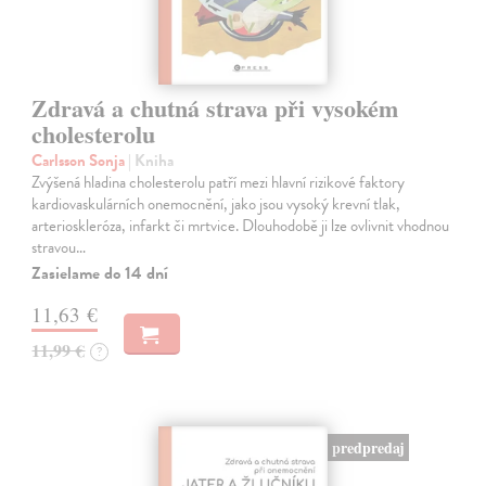
Zdravá a chutná strava při vysokém
cholesterolu
Carlsson Sonja
| Kniha
Zvýšená hladina cholesterolu patří mezi hlavní rizikové faktory
kardiovaskulárních onemocnění, jako jsou vysoký krevní tlak,
arterioskleróza, infarkt či mrtvice. Dlouhodobě ji lze ovlivnit vhodnou
stravou…
Zasielame do 14 dní
11,63 €
11,99 €
?
predpredaj