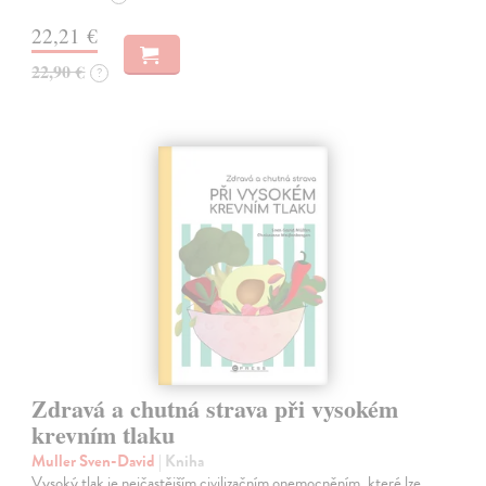
22,21 €
22,90 €
?
Zdravá a chutná strava při vysokém
krevním tlaku
Muller Sven-David
| Kniha
Vysoký tlak je nejčastějším civilizačním onemocněním, které lze