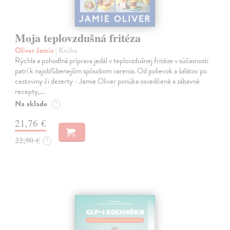
Moja teplovzdušná fritéza
Oliver Jamie
| Kniha
Rýchla a pohodlná príprava jedál v teplovzdušnej fritéze v súčasnosti
patrí k najobľúbenejším spôsobom varenia. Od polievok a šalátov po
cestoviny či dezerty - Jamie Oliver ponúka osvedčené a zábavné
recepty,…
Na sklade
?
21,76 €
22,90 €
?