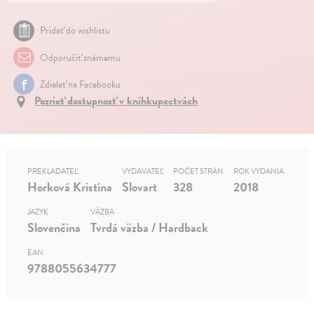
Pridať do wishlistu
Odporučiť známemu
Zdielať na Facebooku
Pozrieť dostupnosť v kníhkupectvách
PREKLADATEĽ
VYDAVATEĽ
POČET STRÁN
ROK VYDANIA
Horková Kristína
Slovart
328
2018
JAZYK
VÄZBA
Slovenčina
Tvrdá väzba / Hardback
EAN
9788055634777