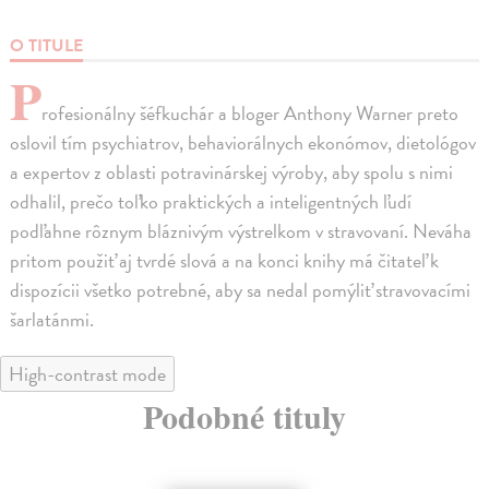
O TITULE
P
rofesionálny šéfkuchár a bloger Anthony Warner preto
oslovil tím psychiatrov, behaviorálnych ekonómov, dietológov
a expertov z oblasti potravinárskej výroby, aby spolu s nimi
odhalil, prečo toľko praktických a inteligentných ľudí
podľahne rôznym bláznivým výstrelkom v stravovaní. Neváha
pritom použiť aj tvrdé slová a na konci knihy má čitateľ k
dispozícii všetko potrebné, aby sa nedal pomýliť stravovacími
šarlatánmi.
High-contrast mode
Podobné tituly