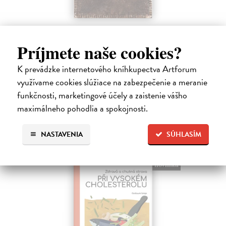
Nová kuchárska kniha
Vansová Terézia (zost.)
| Kniha
Príjmete naše cookies?
Máte pravdu, knižný trh prekypuje kuchárskymi knihami. Nová
kuchárska kniha z pera najpovolanejšej gazdinky Terézie Vansovej je
K prevádzke internetového kníhkupectva Artforum
však dielom, ktoré zaručene obohatí každú domácnosť.
využívame cookies slúžiace na zabezpečenie a meranie
Na sklade
?
funkčnosti, marketingové účely a zaistenie vášho
23,66 €
maximálneho pohodlia a spokojnosti.
24,90 €
?
NASTAVENIA
SÚHLASÍM
novinka