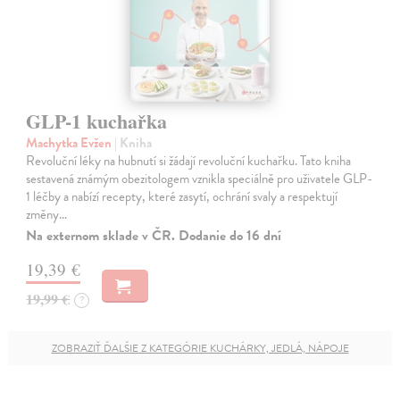
GLP-1 kuchařka
Machytka Evžen
| Kniha
Revoluční léky na hubnutí si žádají revoluční kuchařku. Tato kniha
sestavená známým obezitologem vznikla speciálně pro uživatele GLP-
1 léčby a nabízí recepty, které zasytí, ochrání svaly a respektují
změny…
Na externom sklade v ČR. Dodanie do 16 dní
19,39 €
19,99 €
?
ZOBRAZIŤ ĎALŠIE Z KATEGÓRIE KUCHÁRKY, JEDLÁ, NÁPOJE