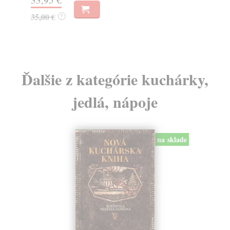
35,00 €
29
?
Ďalšie z kategórie kuchárky,
jedlá, nápoje
na sklade