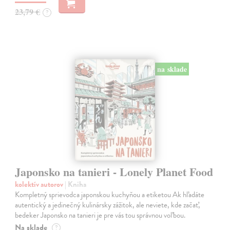
23,79 €
?
na sklade
Japonsko na tanieri - Lonely Planet Food
kolektív autorov
| Kniha
Kompletný sprievodca japonskou kuchyňou a etiketou Ak hľadáte
autentický a jedinečný kulinársky zážitok, ale neviete, kde začať,
bedeker Japonsko na tanieri je pre vás tou správnou voľbou.
Na sklade
?