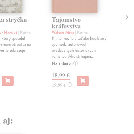
a strýčka
Tajomstvo
Dl
kráľovstva
Mar
Hud
er Harriet
| Kniha
Waltari Mika
| Kniha
O’C
 ktorý spôsobil
Knihu možno čítať ako hociktorý
ober
vnímaní otroctva na
spomedzi autorových
prej
verne zobrazuje
preslávených historických
románov. Ako strhujúci...
Zas
Na sklade
?
16
18,99 €
16,
19,99 €
?
 aj: