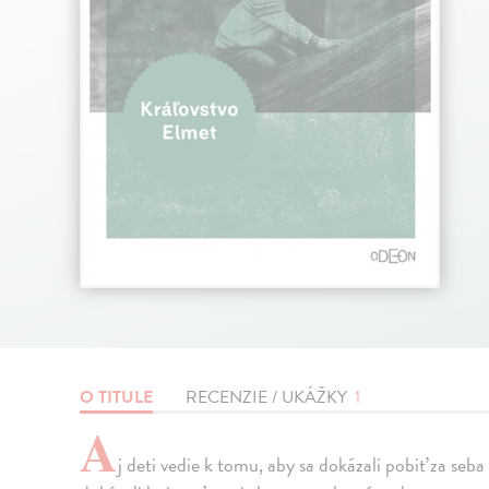
O TITULE
RECENZIE / UKÁŽKY
1
A
j deti vedie k tomu, aby sa dokázali pobiť za seba