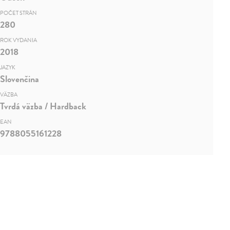
POČET STRÁN
280
ROK VYDANIA
2018
JAZYK
Slovenčina
VÄZBA
Tvrdá väzba / Hardback
EAN
9788055161228