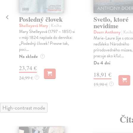
Posledný človek
Svetlo, ktoré
nevidíme
Shelleyová Mary
| Kniha
Mary Shelleyová (1797 – 1851) si
Doerr Anthony
| Knih
v máji 1824 napísala do denníka:
Marie-Laure žije s otco
„Posledný človek! Presne tak,
neďaleko Národného
poci...
prírodovedného múzea,
pracuje ako kľuč...
Na sklade
?
Do 4 dní
23,74 €
18,91 €
24,99 €
?
19,90 €
?
High-contrast mode
Čit