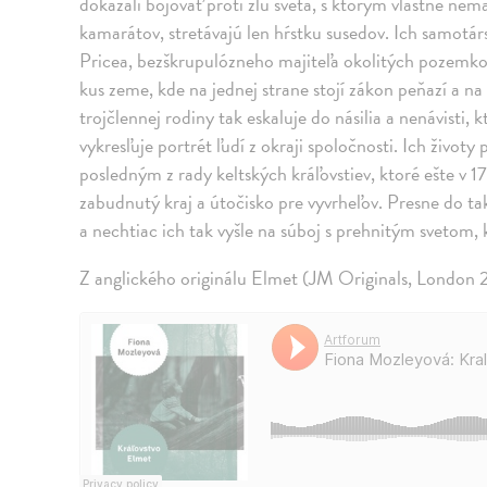
dokázali bojovať proti zlu sveta, s ktorým vlastne ne
kamarátov, stretávajú len hŕstku susedov. Ich samotár
Pricea, bezškrupulózneho majiteľa okolitých pozemkov. 
kus zeme, kde na jednej strane stojí zákon peňazí a n
trojčlennej rodiny tak eskaluje do násilia a nenávisti,
vykresľuje portrét ľudí z okraji spoločnosti. Ich živo
posledným z rady keltských kráľovstiev, ktoré ešte v
zabudnutý kraj a útočisko pre vyvrheľov. Presne do ta
a nechtiac ich tak vyšle na súboj s prehnitým svetom, 
Z anglického originálu Elmet (JM Originals, London 2