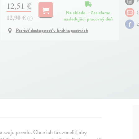
P
12,51 €
Na sklade – Zasielame
O
12,90 €
nasledujúci pracovný deň
?
Z
Pozrieť dostupnosť v kníhkupectvách
 a svoju pravdu. Chce ich tak zoceliť, aby