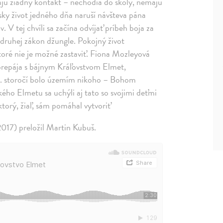
majú žiadny kontakt – nechodia do školy, nemajú
sky život jedného dňa naruší návšteva pána
V tej chvíli sa začína odvíjať príbeh boja za
a druhej zákon džungle. Pokojný život
 ktoré nie je možné zastaviť. Fiona Mozleyová
ty prepája s bájnym Kráľovstvom Elmet,
 17. storočí bolo územím nikoho – Bohom
kého Elmetu sa uchýli aj tato so svojimi deťmi
ktorý, žiaľ, sám pomáhal vytvoriť
017) preložil Martin Kubuš.