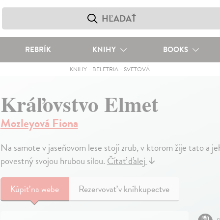
REBRÍK
KNIHY
BOOKS
KNIHY
-
BELETRIA
-
SVETOVÁ
Kráľovstvo Elmet
Mozleyová Fiona
Na samote v jaseňovom lese stojí zrub, v ktorom žije tato a j
povestný svojou hrubou silou.
Čítať ďalej
↓
Kúpiť
na webe
Rezervovať v kníhkupectve