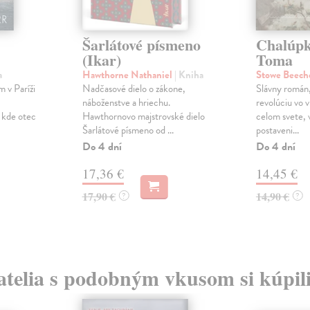
Šarlátové písmeno
Chalúpk
(Ikar)
Toma
a
Hawthorne Nathaniel
| Kniha
Stowe Beech
m v Paríži
Nadčasové dielo o zákone,
Slávny román,
náboženstve a hriechu.
revolúciu vo 
 kde otec
Hawthornovo majstrovské dielo
celom svete, 
Šarlátové písmeno od ...
postaveni...
Do 4 dní
Do 4 dní
17,36 €
14,45 €
17,90 €
14,90 €
?
?
atelia s podobným vkusom si kúpili