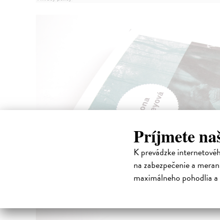
Príjmete na
K prevádzke internetové
na zabezpečenie a merani
maximálneho pohodlia a 