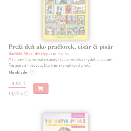
Preži deň ako pračlovek, cisár či pisár
Barfield Mike, Bradley Jess
| Kniha
Ako trávil čas mamut srstnatý? Čo si mikróby mysleli o Louisovi
Pasteurovi - vedcovi, ktorý im skomplikoval život?
Na sklade
?
13,90 €
14,95 €
?