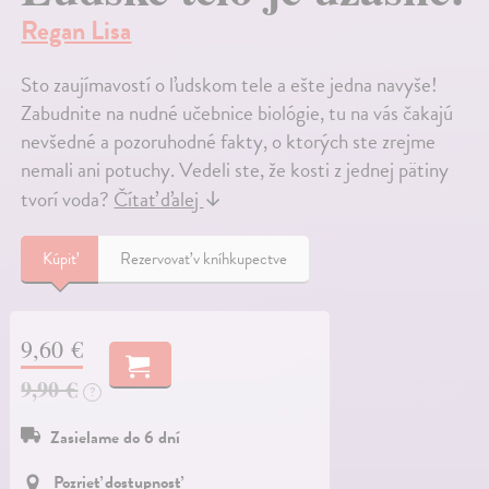
Regan Lisa
Sto zaujímavostí o ľudskom tele a ešte jedna navyše!
Zabudnite na nudné učebnice biológie, tu na vás čakajú
nevšedné a pozoruhodné fakty, o ktorých ste zrejme
nemali ani potuchy. Vedeli ste, že kosti z jednej pätiny
tvorí voda?
Čítať ďalej
↓
Kúpiť
Rezervovať v kníhkupectve
9,60 €
9,90 €
?
Zasielame do 6 dní
Pozrieť dostupnosť