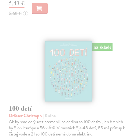
5,43 €
5,60 €
?
na sklade
100 detí
Drösser Christoph
| Kniha
Ak by sme celý svet premenili na dedinu so 100 deťmi, len 6 z nich
by žilo v Európe a 56 v Ázii. V mestách žije 48 detí, 85 má prístup k
čistej vode a 21 zo 100 detí nemá doma elektrinu.