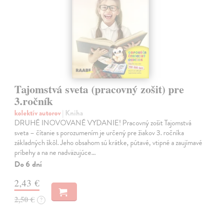
Tajomstvá sveta (pracovný zošit) pre
3.ročník
kolektív autorov
| Kniha
DRUHÉ INOVOVANÉ VYDANIE! Pracovný zošit Tajomstvá
sveta – čítanie s porozumením je určený pre žiakov 3. ročníka
základných škôl. Jeho obsahom sú krátke, pútavé, vtipné a zaujímavé
príbehy a na ne nadväzujúce…
Do 6 dní
2,43 €
2,50 €
?