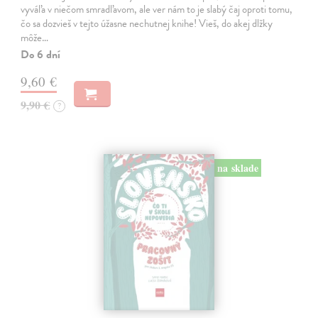
vyváľa v niečom smradľavom, ale ver nám to je slabý čaj oproti tomu,
čo sa dozvieš v tejto úžasne nechutnej knihe! Vieš, do akej dlžky
môže…
Do 6 dní
9,60 €
9,90 €
?
na sklade