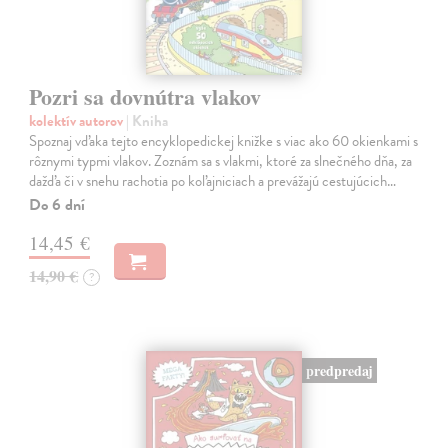
Pozri sa dovnútra vlakov
kolektív autorov
| Kniha
Spoznaj vďaka tejto encyklopedickej knižke s viac ako 60 okienkami s
rôznymi typmi vlakov. Zoznám sa s vlakmi, ktoré za slnečného dňa, za
dažďa či v snehu rachotia po koľajniciach a prevážajú cestujúcich…
Do 6 dní
14,45 €
14,90 €
?
predpredaj