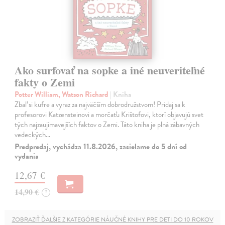
Ako surfovať na sopke a iné neuveriteľné
fakty o Zemi
Potter William, Watson Richard
| Kniha
Zbaľ si kufre a vyraz za najväčším dobrodružstvom! Pridaj sa k
profesorovi Katzensteinovi a morčaťu Krištofovi, ktorí objavujú svet
tých najzaujímavejších faktov o Zemi. Táto kniha je plná zábavných
vedeckých…
Predpredaj, vychádza 11.8.2026, zasielame do 5 dní od
vydania
12,67 €
14,90 €
?
ZOBRAZIŤ ĎALŠIE Z KATEGÓRIE NÁUČNÉ KNIHY PRE DETI DO 10 ROKOV