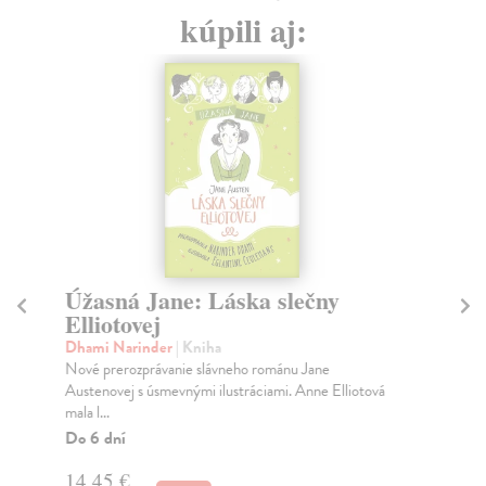
kúpili aj:
Úžasná Jane: Láska slečny
Pr
Elliotovej
Gr
Vie
Dhami Narinder
| Kniha
Nové prerozprávanie slávneho románu Jane
Do
Austenovej s úsmevnými ilustráciami. Anne Elliotová
13
mala l...
Do 6 dní
13
14,45 €