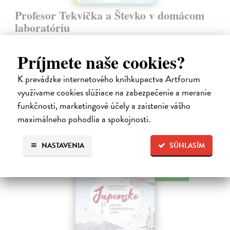
Profesor Tekvička a Števko v domácom
laboratóriu
Šušaníková Ivana
| Kniha
Vedeli ste, že si doma môžete vyrobiť soľné šperky, vlastné jogurty,
Príjmete naše cookies?
recyklovaný papier aj dúhu? Vyskúšajte so svojimi deťmi tridsať
jednoduchých pokusov s bežnými predmetmi a materiálmi.
K prevádzke internetového kníhkupectva Artforum
Na sklade
?
využívame cookies slúžiace na zabezpečenie a meranie
14,20 €
funkčnosti, marketingové účely a zaistenie vášho
maximálneho pohodlia a spokojnosti.
14,95 €
?
NASTAVENIA
SÚHLASÍM
na sklade