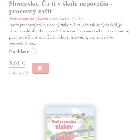
Slovensko. Čo ti v škole nepovedia -
pracovný zošit
Marec Samuel, Čermáková Lucia
| Kniha
Tento pracovný zošit, určený žiakom 1. stupňa základných škôl, je
zábavnou didaktickou pomôckou a náučnou nadstavbou rovnomennej
publikácie Slovensko Čo ti v škole nepovedia, ktorá vyšla vo
vydavateľstve…
Na sklade
?
5,61 €
5,90 €
?