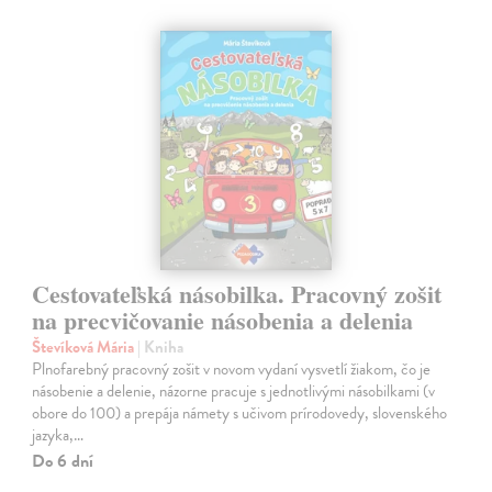
Cestovateľská násobilka. Pracovný zošit
na precvičovanie násobenia a delenia
Števíková Mária
| Kniha
Plnofarebný pracovný zošit v novom vydaní vysvetlí žiakom, čo je
násobenie a delenie, názorne pracuje s jednotlivými násobilkami (v
obore do 100) a prepája námety s učivom prírodovedy, slovenského
jazyka,…
Do 6 dní