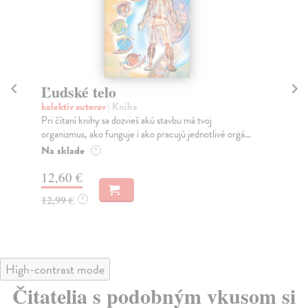
Ľudské telo
T
kolektív autorov
| Kniha
kol
Pri čítaní knihy sa dozvieš akú stavbu má tvoj
Pus
organizmus, ako funguje i ako pracujú jednotlivé orgá...
obr
Na sklade
Za
?
12,60 €
12
12,99 €
12
?
High-contrast mode
Čitatelia s podobným vkusom si