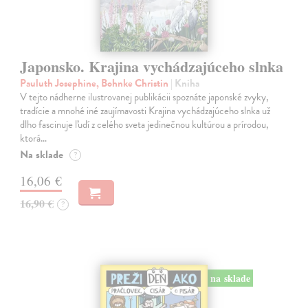
Japonsko. Krajina vychádzajúceho slnka
Pauluth Josephine, Bohnke Christin
| Kniha
V tejto nádherne ilustrovanej publikácii spoznáte japonské zvyky,
tradície a mnohé iné zaujímavosti Krajina vychádzajúceho slnka už
dlho fascinuje ľudí z celého sveta jedinečnou kultúrou a prírodou,
ktorá…
Na sklade
?
16,06 €
16,90 €
?
na sklade