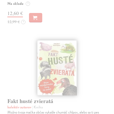
Na sklade
?
12,60 €
12,99 €
?
Fakt husté zvieratá
kolektív autorov
| Kniha
Možno tvoja mačka občas vykašle chumáč chlpov, alebo sa ti pes