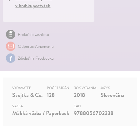
v kníhkupectvách
Pridať do wishlistu
Odporučiť známemu
Zdielať na Facebooku
VYDAVATEĽ
POČET STRÁN
ROK VYDANIA
JAZYK
Svojtka & Co.
128
2018
Slovenčina
VÄZBA
EAN
Mäkká väzba / Paperback
9788056702338