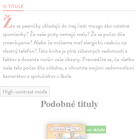
O TITULE
Ž
e sa pesničky ukladajú do inej časti mozgu ako ostatné
spomienky? Že naše prsty nemajú svaly? Že sa počas dňa
zmenšujeme? Alebo že môžeme mať alergickú reakciu na
vlastný telefón? Táto kniha je plná zábavných vedomostí a
faktov a dozaista rozšíri vaše obzory. Presvedčte sa, čo všetko
naše telo počas dňa zvládne, a ohromte svojimi vedomosťami
kamarátov a spolužiakov v škole.
High-contrast mode
Podobné tituly
na sklade